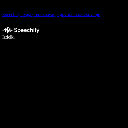
Speechify uvaja prepoznavanje govora in narekovanje
Pišite 5× hitreje z narekovanjem
Izdelki
Več o tem