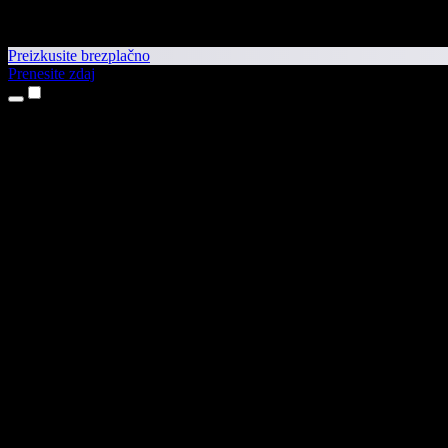
Preizkusite brezplačno
Prenesite zdaj
Izdelki
Pretvorba besedila v govor
Aplikaciji za iPhone in iPad
Aplikacija za Android
Razširitev za Chrome
Razširitev za Edge
Spletna aplikacija
Aplikacija za Mac
Aplikacija za Windows