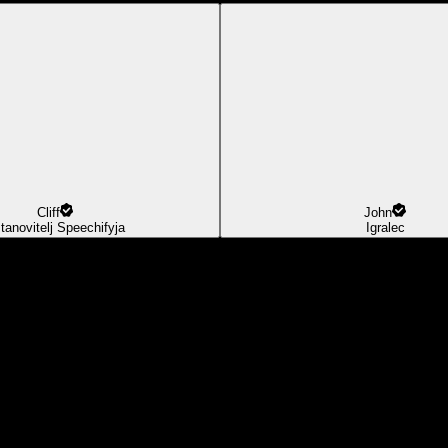
Cliff
John
tanovitelj Speechifyja
Igralec