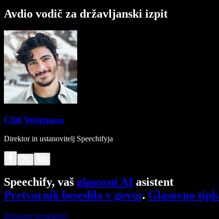
Avdio vodič za državljanski izpit
Cliff Weitzman
Direktor in ustanovitelj Speechifyja
Speechify, vaš
glasovni AI
asistent
Pretvornik besedila v govor
.
Glasovno tipk
Preizkusi brezplačno