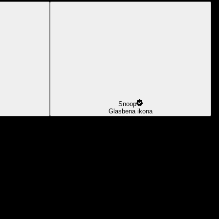
Snoop
Glasbena ikona