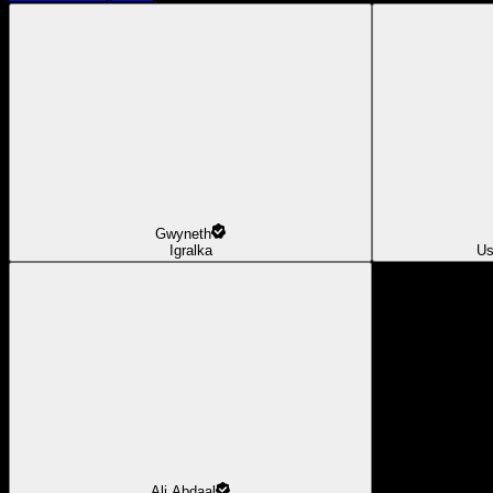
Gwyneth
Igralka
Us
Ali Abdaal