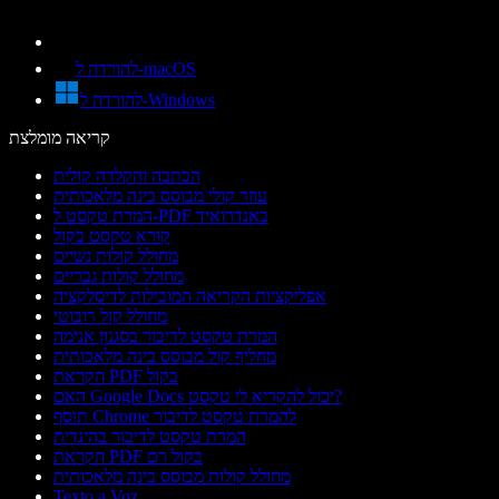
להורדה ל-macOS
להורדה ל-Windows
קריאה מומלצת
הכתבה והקלדה קולית
עוזר קולי מבוסס בינה מלאכותית
המרת טקסט ל-PDF באנדרואיד
קורא טקסט בקול
מחולל קולות נשיים
מחולל קולות גבריים
אפליקציות הקריאה המובילות לדיסלקציה
מחולל קול רובוטי
המרת טקסט לדיבור בסגנון אנימה
מחליף קול מבוסס בינה מלאכותית
הקראת PDF בקול
האם Google Docs יכול להקריא לי טקסט?
תוסף Chrome להמרת טקסט לדיבור
המרת טקסט לדיבור בהינדית
הקראת PDF בקול רם
מחולל קולות מבוסס בינה מלאכותית
Texto a Voz