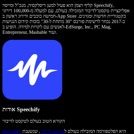
קליף ויצמן הוא פעיל למען דיסלקסיה, מנכ"ל ומייסד Speechify,
אפליקציית טקסט־לדיבור המובילה בעולם, עם למעלה מ-100,000 דירוגי
חמישה כוכבים ודירוג ראשון ב-App Store בקטגוריית חדשות ומגזינים.
ב-2017 נבחר לרשימת פורבס "30 מתחת ל-30" בזכות קידום הנגישות
לאנשים עם לקויות למידה. הופיע ב-EdSurge, Inc., PC Mag,
Entrepreneur, Mashable ועוד.
אודות Speechify
הקורא הטוב בעולם לטקסט לדיבור
היא הפלטפורמה המובילה בעולם ל
טקסט לדיבור
, שנשענת
Speechify