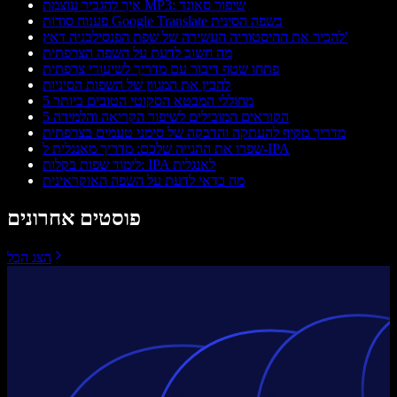
איך להגביר עוצמת MP3: שיפור סאונד
פענוח סודות Google Translate בשפה הסינית
להכיר את ההיסטוריה העשירה של שפת הפנסילבניה דאץ'
מה חשוב לדעת על השפה הצרפתית
פתחו שטף דיבור עם מדריך לשיעורי צרפתית
להבין את המגוון של השפות הסיניות
5 מחוללי המבטא הסקוטי הטובים ביותר
5 הקוראים המובילים לשיפור הקריאה והלמידה
מדריך מקיף להעתקה והדבקה של סימני טעמים בצרפתית
שפרו את ההגייה שלכם: מדריך מאנגלית ל-IPA
לימוד שפות בקלות: IPA לאנגלית
מה כדאי לדעת על השפה האוקראינית
פוסטים אחרונים
הצג הכל