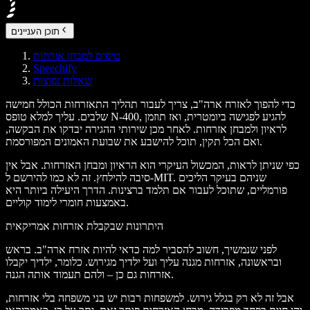
תוכן העניינים
טיפים למבחן אזרחות
Speechify
שאלות נפוצות
כדי להפוך לאזרח ארה"ב, צריך לעבור תהליך התאזרחות הכולל חמישה
שלבים. עליך למלא טופס N-400, להגיע לפגישה ביומטרית, ואז תוזמן
לראיון ולמבחן אזרחות. לאחר מכן שירותי ההגירה יבדקו את הבקשה,
ואם הכל תקין, תוכל להישבע את שבועת האמונים המפורסמת.
כפי שניתן לראות, המכשול העיקרי הוא הראיון ומבחן האזרחות. אבל אין
סיבה להילחץ. זה לא כמו להירשם ל-MIT. שניהם בעיקר הליכים
פורמליים, שתוכל לעבור אם תלמד ברצינות. הדרך היעילה ביותר היא
באמצעות חומרי לימוד קוליים.
היתרונות שבקבלת אזרחות אמריקאית
לפני שנמשיך, חשוב להסביר למה כדאי להיות אזרח ארה"ב. בראש
ובראשונה, אזרחות מגנה עליך ועל ילדיך מגירוש. כלומר, ילדיך יקבלו
אזרחות גם כן – ולהם תעמוד אותה הגנה.
אבל זה לא רק בגלל גירוש. למשפחות רבות יש בני משפחה בלי אזרחות,