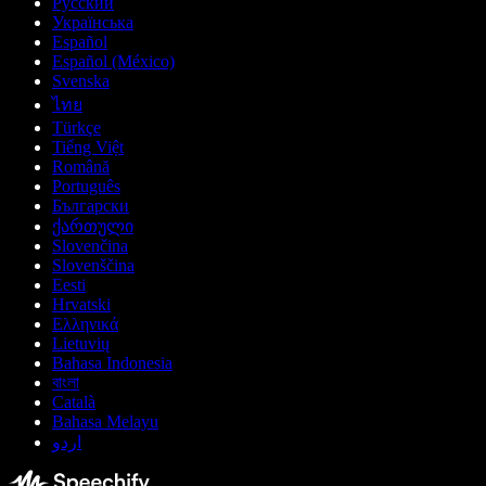
Русский
Українська
Español
Español (México)
Svenska
ไทย
Türkçe
Tiếng Việt
Română
Português
Български
ქართული
Slovenčina
Slovenščina
Eesti
Hrvatski
Ελληνικά
Lietuvių
Bahasa Indonesia
বাংলা
Català
Bahasa Melayu
اردو