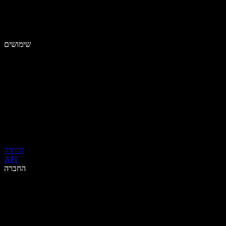
שימושים
הורדה
API
החברה