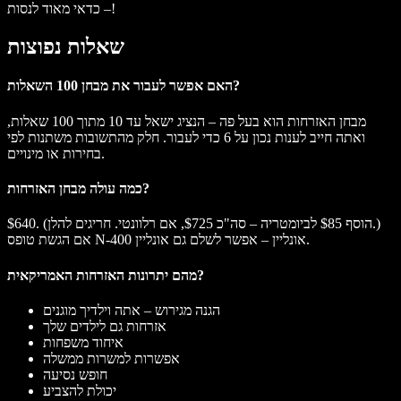
– כדאי מאוד לנסות!
שאלות נפוצות
האם אפשר לעבור את מבחן 100 השאלות?
מבחן האזרחות הוא בעל פה – הנציג ישאל עד 10 מתוך 100 שאלות,
ואתה חייב לענות נכון על 6 כדי לעבור. חלק מהתשובות משתנות לפי
בחירות או מינויים.
כמה עולה מבחן האזרחות?
$640. (הוסף $85 לביומטריה – סה"כ $725, אם רלוונטי. חריגים להלן.)
אם הגשת טופס N-400 אונליין – אפשר לשלם גם אונליין.
מהם יתרונות האזרחות האמריקאית?
הגנה מגירוש – אתה וילדיך מוגנים
אזרחות גם לילדים שלך
איחוד משפחות
אפשרות למשרות ממשלה
חופש נסיעה
יכולת להצביע