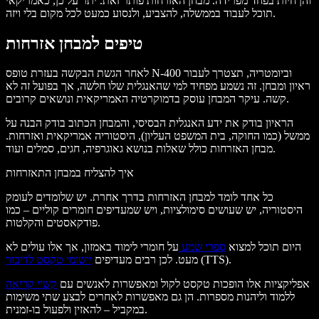
והן חיות בפחד מפרידה. מבחן האזרחות פותר זאת. יתר על כן, כאמריקאי
תוכל לעבוד בממשלה, להצביע, ולנסוע כמעט לכל מקום בלי ויזה.
טיפים למבחן אזרחות
לאחר הגשת הבקשה בעזרת טופס N-400 וביומטריה, תצטרך לעבור
ראיון ומבחן. זה נשמע מפחיד למי שהאנגלית שלו חלשה, אך בפועל זה לא
קשה. עיקר המבחן עוסק בדמוקרטיה האמריקאית ונושאים קרובים.
הראיון בודק את ידע האנגלית הבסיסי, והמבחן הכתוב בודק הבנה על
ממשל (כמו החוקה, בית המשפט העליון), היסטוריה אמריקאית ואזרחות.
מבחן האזרחות כולל שאלות בנושא גאוגרפיה, חגים, סמלים ועוד.
איך להצליח במבחן התאזרחות
כל אחד לומד למבחן האזרחות בדרך אחרת. יש שלומדים לעומק
היסטוריה, יש שעושים סימולציות, ויש שמעדיפים חומרים קוליים – כמו
פודקאסטים והקלטות.
היום תוכל למצוא
ספרי שמע
על חומרי לימוד באמזון, אך אלו עולים לא
(TTS).
מעט. לכן רבים מעדיפים
יישומי טקסט לדיבור
אפליקציות אלו הופכות טקסט לקול ומאפשרות לאנשים עם
קשיי קריאה
ללמוד וליהנות מספרות. הן גם מאפשרות לאחרים לבצע שתי משימות
במקביל – להאזין ולפעול בו-זמנית.