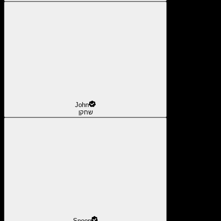
John
שחקן
Snoop