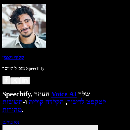
קליף ויצמן
מנכ"ל ומייסד Speechify
שלך
Voice AI
Speechify, העוזר
לטקסט לדיבור
,
הקלדה קולית
ו-
תשובות
.
מהירות
נסו בחינם