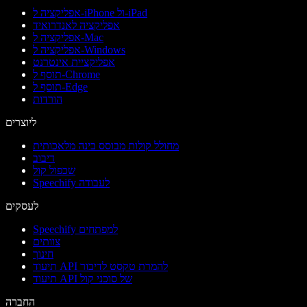
אפליקציה ל-iPhone ול-iPad
אפליקציה לאנדרואיד
אפליקציה ל-Mac
אפליקציה ל-Windows
אפליקציית אינטרנט
תוסף ל-Chrome
תוסף ל-Edge
הורדות
ליוצרים
מחולל קולות מבוסס בינה מלאכותית
דיבוב
שכפול קול
Speechify לעבודה
לעסקים
Speechify למפתחים
צוותים
חינוך
תיעוד API להמרת טקסט לדיבור
תיעוד API של סוכני קול
החברה