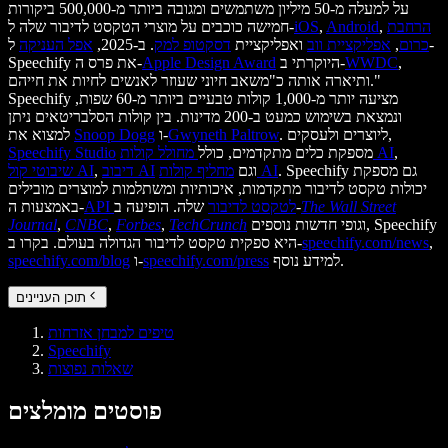
על למעלה מ-50 מיליון משתמשים ומגובה ביותר מ-500,000 ביקורות
הרחבת
,
Android
,
iOS
חמישה כוכבים על מוצרי הטקסט לדיבור שלה ל-
כרום
,
אפליקציית ווב
ואפליקציית
דסקטופ למק
. ב-2025,
אפל העניקה
ל-
,
WWDC
היוקרתי ב-
Apple Design Award
Speechify את פרס ה-
ותיארה אותה כ"משאב חיוני שעוזר לאנשים לחיות את חייהם."
Speechify מציעה יותר מ-1,000 קולות טבעיים ביותר מ-60 שפות,
ונמצאת בשימוש כמעט ב-200 מדינות. בין קולות הסלבריטאים ניתן
. ליוצרים ולעסקים,
Gwyneth Paltrow
ו-
Snoop Dogg
למצוא את
,
מחולל קולות AI
מספקת כלים מתקדמים, כולל
Speechify Studio
. Speechify גם מספקת
מחליף קולות AI
וגם
דיבוב AI
,
שיבוטי קול AI
יכולות טקסט לדיבור מתקדמות, איכותיות ומשתלמות למוצרים מובילים
The Wall Street
שלה. הופיעה ב-
API לטקסט לדיבור
באמצעות ה-
וגופי חדשות נוספים, Speechify
TechCrunch
,
Forbes
,
CNBC
,
Journal
,
speechify.com/news
היא ספקית טקסט לדיבור הגדולה בעולם. בקרו ב-
למידע נוסף.
speechify.com/press
ו-
speechify.com/blog
תוכן העניינים
טיפים למבחן אזרחות
Speechify
שאלות נפוצות
פוסטים מומלצים