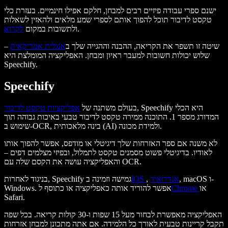
ישנם ספרי עבודה פיזיים רבים למבחן, חלקם אפילו חינמיים. בעזרת כלי
טקסט לדיבור תוכל להפוך אותם לספרי שמע מלאים ולהאזין לשאלות
.
ולתשובות במקום
לקרוא
שיטה זו תשפר את הקריאה, ההבנה וההגייה שלך ב
אנגלית אמריקאית
–
שלוש יכולות חשובות למעבר ראיון ומבחן. האפליקציה המומלצת היא
Speechify.
Speechify
, Speechify היא הכלי
בעולם משתנה של
אפליקציות טקסט לדיבור
המדורג מספר 1. התוכנה ממירה טקסט לדיבור טבעי באיכות גבוהה תוך
שימוש ב-OCR, בינה מלאכותית (AI) ולמידת מכונה.
לא משנה אם ספר האזרחות שלך דיגיטלי או מודפס, אפשר להפוך אותו
לאודיו. בדיגיטלי פשוט מסמנים טקסט לתמלול, ובפיזי מצלמים דפים –
והאפליקציה עושה את הקסם שלה עם OCR.
, macOS ו-
אנדרואיד
,
iOS
בניגוד לאחרות, Speechify גמישה וזמינה ב
או
Chrome
Windows. אפשר להוריד אותה כאפליקציה או כתוסף ל
Safari.
האפליקציה מאפשרת לבחור מעל 15 שפות ו-30 קולות קריאה. בכל שפה
תקבל קריינות טבעית לאורך כל הלמידה. אם אתה מתכונן למבחן אזרחות