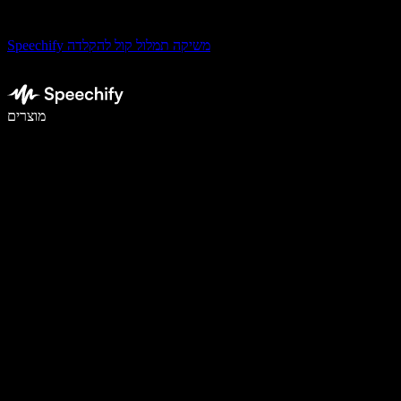
Speechify משיקה תמלול קול להקלדה
לכתוב פי 5 מהר יותר עם הכתבה קולית
מוצרים
למידע נוסף