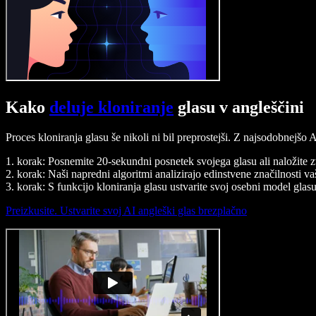
Kako
deluje kloniranje
glasu v angleščini
Proces kloniranja glasu še nikoli ni bil preprostejši. Z najsodobnejšo
1. korak: Posnemite 20-sekundni posnetek svojega glasu ali naložite 
2. korak: Naši napredni algoritmi analizirajo edinstvene značilnosti va
3. korak: S funkcijo kloniranja glasu ustvarite svoj osebni model glasu
Preizkusite. Ustvarite svoj AI angleški glas brezplačno