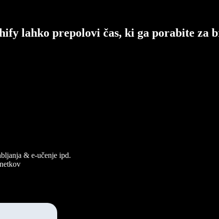
hify lahko prepolovi čas, ki ga porabite za b
abljanja & e-učenje ipd.
osnetkov