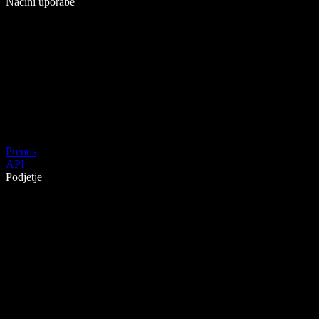
Načini uporabe
Prenos
API
Podjetje