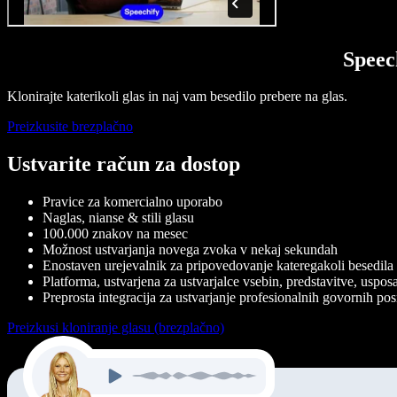
Speec
Klonirajte katerikoli glas in naj vam besedilo prebere na glas.
Preizkusite brezplačno
Ustvarite račun za dostop
Pravice za komercialno uporabo
Naglas, nianse & stili glasu
100.000 znakov na mesec
Možnost ustvarjanja novega zvoka v nekaj sekundah
Enostaven urejevalnik za pripovedovanje kateregakoli besedila
Platforma, ustvarjena za ustvarjalce vsebin, predstavitve, uspos
Preprosta integracija za ustvarjanje profesionalnih govornih p
Preizkusi kloniranje glasu (brezplačno)