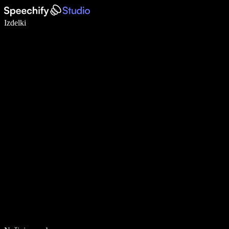
Pišite 5× hitreje z narekovanjem
Izdelki
Več o tem