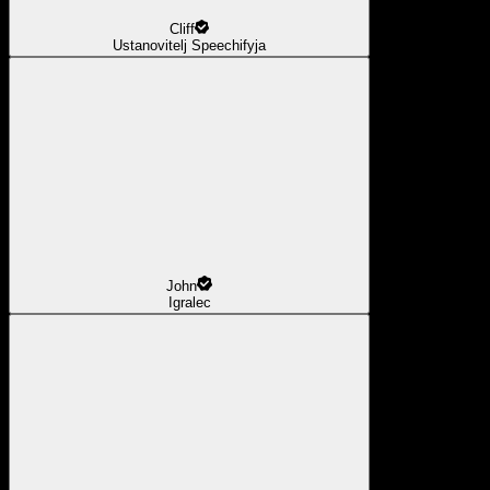
Cliff
Ustanovitelj Speechifyja
John
Igralec