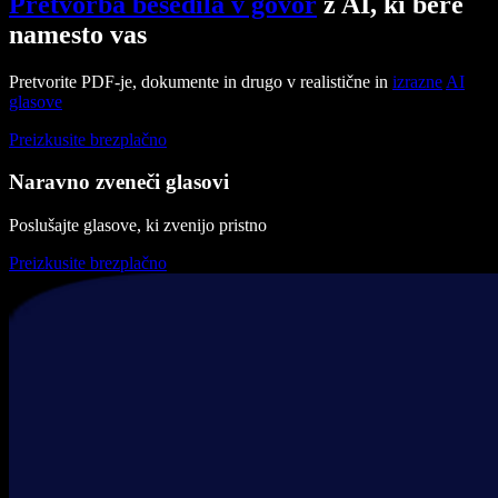
Pretvorba besedila v govor
z AI, ki bere
namesto vas
Pretvorite PDF-je, dokumente in drugo v realistične in
izrazne
AI
glasove
Preizkusite brezplačno
Naravno zveneči glasovi
Poslušajte glasove, ki zvenijo pristno
Preizkusite brezplačno