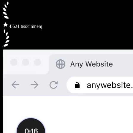
4.6
21 tisoč mnenj