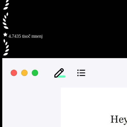
4.7
435 tisoč mnenj