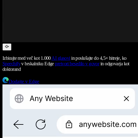
Izbirajte med več kot 1.000
AI glasovi
in poslušajte do 4,5× hitreje, ko
Speechify
v brskalniku Edge
pretvori besedilo v govor
in odgovarja kot
doktorand
Dodajte v Edge