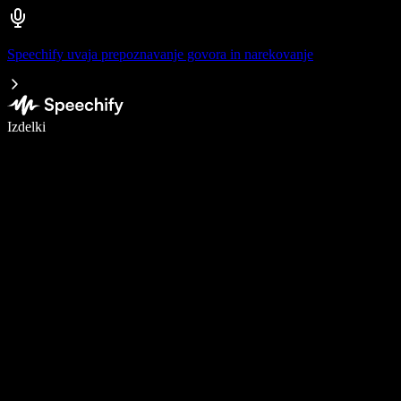
Speechify uvaja prepoznavanje govora in narekovanje
Pišite 5× hitreje z narekovanjem
Izdelki
Več o tem