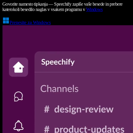
Govorite namesto tipkanja — Speechify zapiše vaše besede in prebere
katerokoli besedilo naglas v vsakem programu v
Windows
Prenesite za Windows