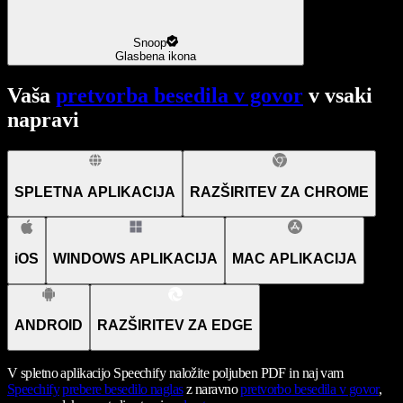
Snoop
Glasbena ikona
Vaša
pretvorba besedila v govor
v vsaki
napravi
SPLETNA APLIKACIJA
RAZŠIRITEV ZA CHROME
iOS
WINDOWS APLIKACIJA
MAC APLIKACIJA
ANDROID
RAZŠIRITEV ZA EDGE
V spletno aplikacijo Speechify naložite poljuben PDF in naj vam
Speechify
prebere besedilo naglas
z naravno
pretvorbo besedila v govor
,