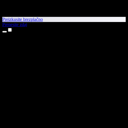
Preizkusite brezplačno
Prenesite zdaj
Izdelki
Pretvorba besedila v govor
Aplikaciji za iPhone in iPad
Aplikacija za Android
Razširitev za Chrome
Razširitev za Edge
Spletna aplikacija
Aplikacija za Mac
Aplikacija za Windows