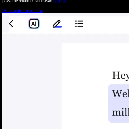
povzame dokument ali ustvari
podcast
Preizkusite brezplačno