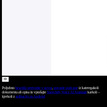
Poljubno
besedilo pretvorite v govor
,
ustvarite podcaste
iz kateregakoli
dokumenta ali opisa in vprašajte
Speechify Voice AI Assistant
karkoli –
kjerkoli z
aplikacijo za Android