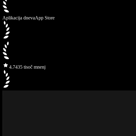
Aplikacija dneva
App Store
4.7
435 tisoč mnenj