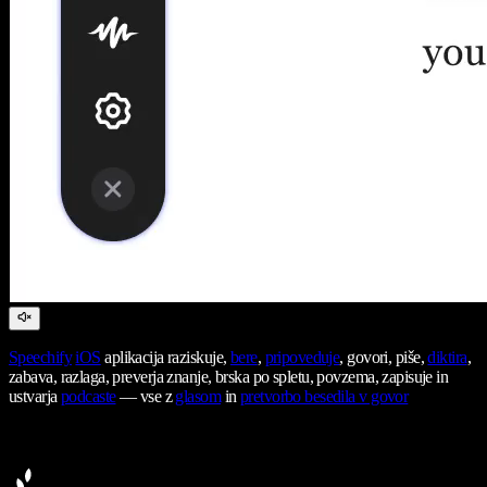
Speechify
iOS
aplikacija raziskuje,
bere
,
pripoveduje
, govori, piše,
diktira
,
zabava, razlaga, preverja znanje, brska po spletu, povzema, zapisuje in
ustvarja
podcaste
— vse z
glasom
in
pretvorbo besedila v govor