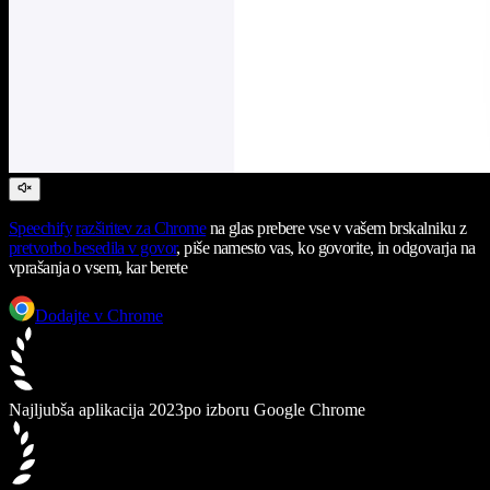
Speechify
razširitev za Chrome
na glas prebere vse v vašem brskalniku z
pretvorbo besedila v govor
, piše namesto vas, ko govorite, in odgovarja na
vprašanja o vsem, kar berete
Dodajte v Chrome
Najljubša aplikacija 2023
po izboru Google Chrome