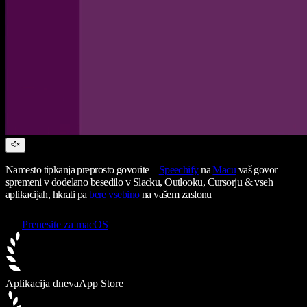
Namesto tipkanja preprosto govorite –
Speechify
na
Macu
vaš govor
spremeni v dodelano besedilo v Slacku, Outlooku, Cursorju & vseh
aplikacijah, hkrati pa
bere vsebino
na vašem zaslonu
Prenesite za macOS
Aplikacija dneva
App Store