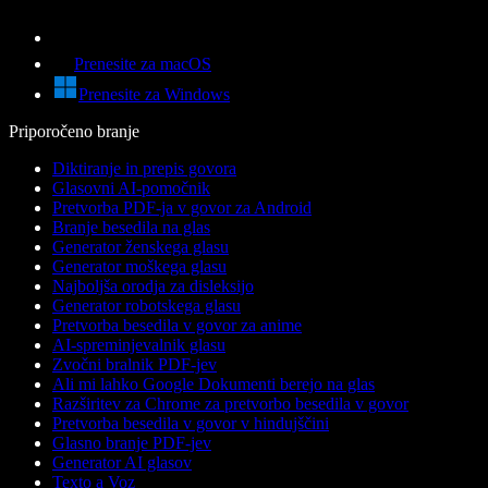
Prenesite za macOS
Prenesite za Windows
Priporočeno branje
Diktiranje in prepis govora
Glasovni AI-pomočnik
Pretvorba PDF-ja v govor za Android
Branje besedila na glas
Generator ženskega glasu
Generator moškega glasu
Najboljša orodja za disleksijo
Generator robotskega glasu
Pretvorba besedila v govor za anime
AI-spreminjevalnik glasu
Zvočni bralnik PDF-jev
Ali mi lahko Google Dokumenti berejo na glas
Razširitev za Chrome za pretvorbo besedila v govor
Pretvorba besedila v govor v hindujščini
Glasno branje PDF-jev
Generator AI glasov
Texto a Voz