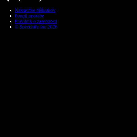
Nastavitve piškotkov
Pogoji uporabe
Pravilnik o zasebnosti
© Speechify Inc 2026