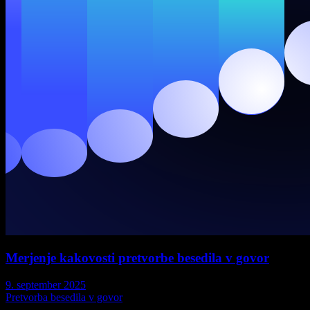
Merjenje kakovosti pretvorbe besedila v govor
9. september 2025
Pretvorba besedila v govor