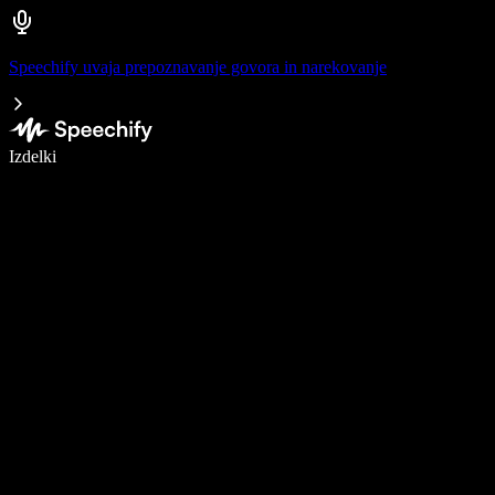
Speechify uvaja prepoznavanje govora in narekovanje
Pišite 5× hitreje z narekovanjem
Izdelki
Več o tem