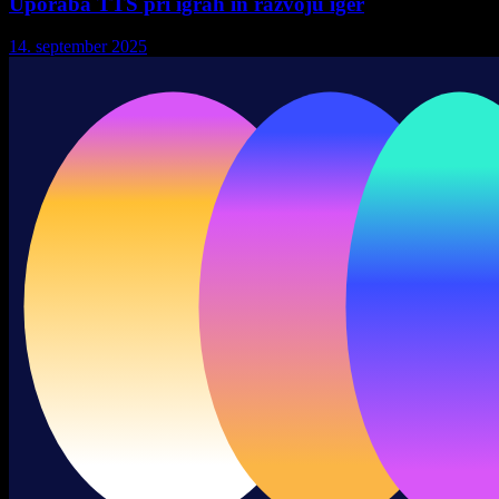
Uporaba TTS pri igrah in razvoju iger
14. september 2025