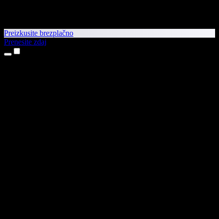
Preizkusite brezplačno
Prenesite zdaj
Izdelki
Pretvorba besedila v govor
Aplikaciji za iPhone in iPad
Aplikacija za Android
Razširitev za Chrome
Razširitev za Edge
Spletna aplikacija
Aplikacija za Mac
Aplikacija za Windows