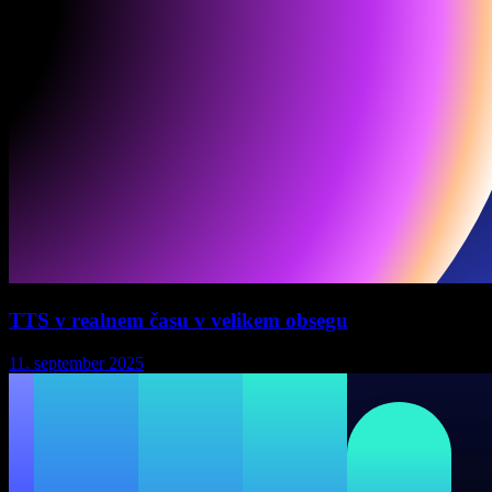
TTS v realnem času v velikem obsegu
11. september 2025