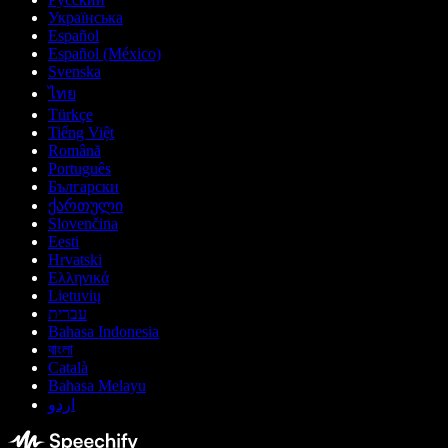
Українська
Español
Español (México)
Svenska
ไทย
Türkçe
Tiếng Việt
Română
Português
Български
ქართული
Slovenčina
Eesti
Hrvatski
Ελληνικά
Lietuvių
עברית
Bahasa Indonesia
বাংলা
Català
Bahasa Melayu
اردو