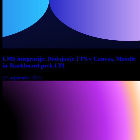
LMS integracije: Dodajanje TTS v Canvas, Moodle
in Blackboard prek LTI
12. september 2025