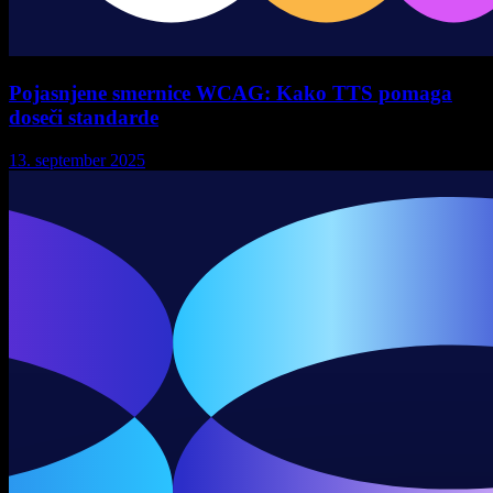
Pojasnjene smernice WCAG: Kako TTS pomaga
doseči standarde
13. september 2025