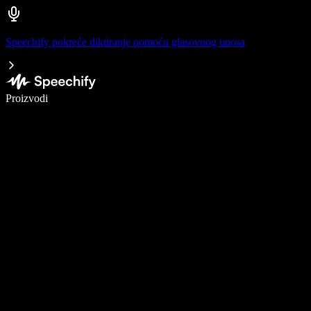
Speechify pokreće diktiranje pomoću glasovnog unosa
Pišite 5× brže uz glasovno diktiranje
Proizvodi
Saznajte više