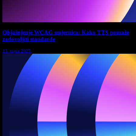
Objašnjenje WCAG smjernica: Kako TTS pomaže
zadovoljiti standarde
13. rujna 2025.