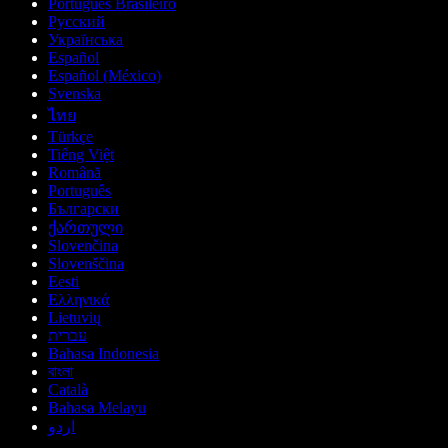
Português Brasileiro
Русский
Українська
Español
Español (México)
Svenska
ไทย
Türkçe
Tiếng Việt
Română
Português
Български
ქართული
Slovenčina
Slovenščina
Eesti
Ελληνικά
Lietuvių
עברית
Bahasa Indonesia
বাংলা
Català
Bahasa Melayu
اردو