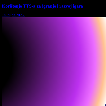
Korištenje TTS-a za igranje i razvoj igara
14. rujna 2025.