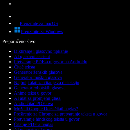
Preuzmite za macOS
Preuzmite za Windows
Preporučeno štivo
Diktiranje i glasovno tipkanje
AI glasovni asistent
Pretvaranje PDF-a u govor na Androidu
Čitač teksta
Generator ženskih glasova
Generator muških glasova
Najbolji alati za čitanje za disleksiju
Generator robotskih glasova
Anime tekst u govor
AI alat za promjenu glasa
Audio čitač PDF-ova
Može li Google Docs čitati naglas?
Proširenje za Chrome za pretvaranje teksta u govor
Pretvaranje hindskog teksta u govor
Čitanje PDF-a naglas
AI generator glasova