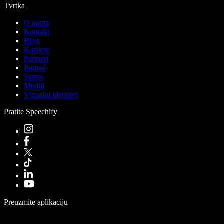
Tvrtka
O nama
Kontakt
Blog
Karijere
Partneri
Pomoć
Status
Mediji
Vizualni identitet
Pratite Speechify
Preuzmite aplikaciju