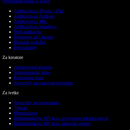
Pretvaranje teksta u govor
Aplikacija za iPhone i iPad
Aplikacija za Android
Aplikacija za Mac
Aplikacija za Windows
Web aplikacija
Proširenje za Chrome
Dodatak za Edge
Preuzimanje
Za kreatore
AI generator glasova
Sinkronizacija glasa
Kloniranje glasa
Speechify za poslovne korisnike
Za tvrtke
Speechify za programere
Timovi
Obrazovanje
Dokumentacija API-ja za pretvaranje teksta u govor
Dokumentacija API-ja za glasovne agente