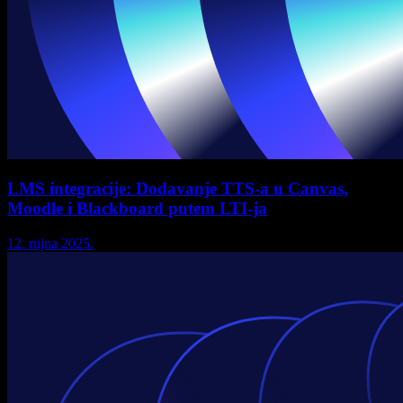
LMS integracije: Dodavanje TTS-a u Canvas,
Moodle i Blackboard putem LTI-ja
12. rujna 2025.