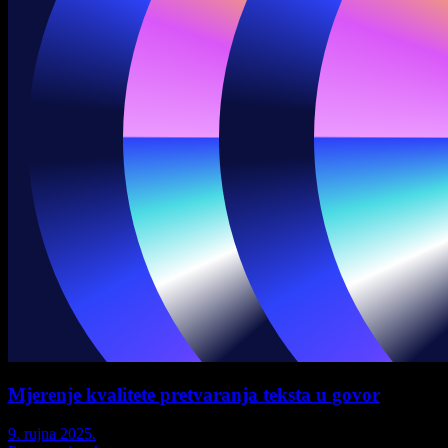
Mjerenje kvalitete pretvaranja teksta u govor
9. rujna 2025.