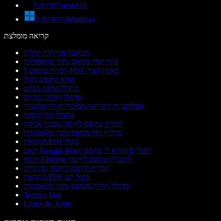
להורדה ל-macOS
להורדה ל-Windows
קריאה מומלצת
הכתבה והקלדה קולית
עוזר קולי מבוסס בינה מלאכותית
המרת טקסט ל-PDF באנדרואיד
קורא טקסט בקול
מחולל קולות נשיים
מחולל קולות גבריים
אפליקציות הקריאה המובילות לדיסלקציה
מחולל קול רובוטי
המרת טקסט לדיבור בסגנון אנימה
מחליף קול מבוסס בינה מלאכותית
הקראת PDF בקול
האם Google Docs יכול להקריא לי טקסט?
תוסף Chrome להמרת טקסט לדיבור
המרת טקסט לדיבור בהינדית
הקראת PDF בקול רם
מחולל קולות מבוסס בינה מלאכותית
Texto a Voz
Leitor de Texto