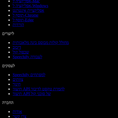
אפליקציה ל-Mac
אפליקציה ל-Windows
אפליקציית אינטרנט
תוסף ל-Chrome
תוסף ל-Edge
הורדות
ליוצרים
מחולל קולות מבוסס בינה מלאכותית
דיבוב
שכפול קול
Speechify לעבודה
לעסקים
Speechify למפתחים
צוותים
חינוך
תיעוד API להמרת טקסט לדיבור
תיעוד API של סוכני קול
החברה
אודות
צרו קשר