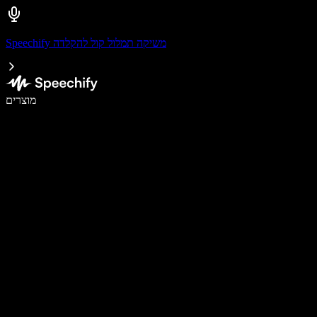
Speechify משיקה תמלול קול להקלדה
לכתוב פי 5 מהר יותר עם הכתבה קולית
מוצרים
למידע נוסף