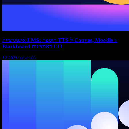
אינטגרציות LMS: הוספת TTS ל-Canvas, Moodle ו-
Blackboard באמצעות LTI
12 בספטמבר 2025