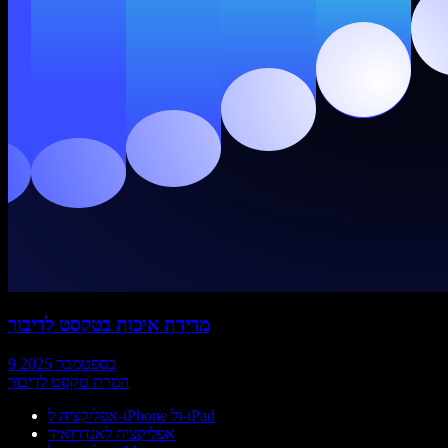
מדידת איכות בטקסט לדיבור
9 בספטמבר 2025
המרת טקסט לדיבור
אפליקציה ל-iPhone ול-iPad
אפליקציה לאנדרואיד