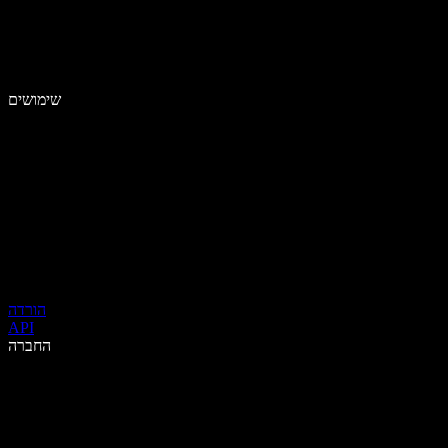
שימושים
הורדה
API
החברה