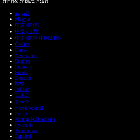
הצגה בשפות אחרות
العربية
Magyar
中文 (简体)
中文 (台灣)
中文 (简体 中国大陆)
Čeština
Dansk
Nederlands
English
Français
Suomi
Deutsch
हिन्दी
Italiano
日本語
한국어
Norsk bokmål
Polski
Português Brasileiro
Русский
Українська
Español