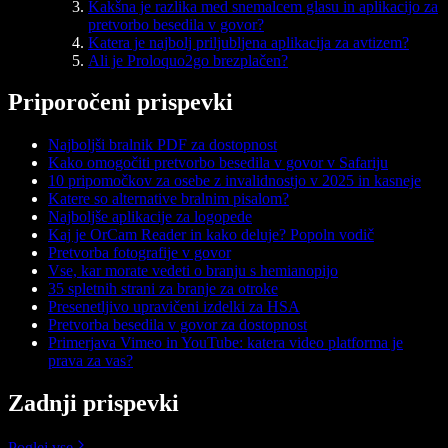
Kakšna je razlika med snemalcem glasu in aplikacijo za
pretvorbo besedila v govor?
Katera je najbolj priljubljena aplikacija za avtizem?
Ali je Proloquo2go brezplačen?
Priporočeni prispevki
Najboljši bralnik PDF za dostopnost
Kako omogočiti pretvorbo besedila v govor v Safariju
10 pripomočkov za osebe z invalidnostjo v 2025 in kasneje
Katere so alternative bralnim pisalom?
Najboljše aplikacije za logopede
Kaj je OrCam Reader in kako deluje? Popoln vodič
Pretvorba fotografije v govor
Vse, kar morate vedeti o branju s hemianopijo
35 spletnih strani za branje za otroke
Presenetljivo upravičeni izdelki za HSA
Pretvorba besedila v govor za dostopnost
Primerjava Vimeo in YouTube: katera video platforma je
prava za vas?
Zadnji prispevki
Poglej vse