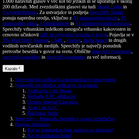
1.000 naravnih glasov v več kot 60 jezikih in se uporablja v skoraj
200 državah. Med zvezdniškimi glasovi sta tudi
Snoop Dogg
in
Gwyneth Paltrow
. Za ustvarjalce in podjetja
Speechify Studio
ponuja napredna orodja, vključno z
AI generatorjem glasov
,
AI
kloniranjem glasu
,
AI dubliranjem
in
AI spreminjevalnikom glasu
.
Speechify vrhunskim izdelkom omogoča vrhunsko kakovosten in
cenovno učinkovit
API za pretvorbo besedila v govor
. Pojavlja se v
The Wall Street Journal
,
CNBC
,
Forbes
,
TechCrunch
in drugih
vodilnih novičarskih medijih. Speechify je največji ponudnik
pretvorbe besedila v govor na svetu. Obiščite
speechify.com/news
,
speechify.com/blog
in
speechify.com/press
za več informacij.
Kazalo
5 brezplačnih aplikacij za komunikacijo pri avtizmu
Najboljše brezplačne aplikacije za avtizem
Aplikacija Grid Player
Verbally AAC aplikacija
Otsimo Special Education
Avaz Lite AAC
Pokémon Smile
Speechify – Pretvorba besedila v govor brezplačno
Pogosta vprašanja
Kaj so komunikacijske naprave za avtizem?
Kaj je aplikacija Mita?