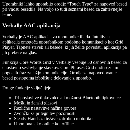
Uporabniki lahko uporabijo orodje “Touch Type” za napoved besed
pri vnosu besedila. Na voljo so tudi seznami besed za zahtevnejše
teme.
Verbally AAC aplikacija
Verbally je AAC aplikacija za uporabnike iPada. Intuitivna
aplikacija omogoča uporabnikom podobno komunikacijo kot Grid
Player. Tapnete stavek ali besede, ki jih želite povedati, aplikacija pa
jih prebere na glas.
Funkcija Core Words Grid v Verbally vsebuje 50 osnovnih besed za
enostavno sestavljanje stavkov. Core Phrases Grid nudi seznam
pogostih fraz za lažjo komunikacijo. Orodje za napovedovanje
besed postopoma izboljšuje delovanje z uporabo.
Druge funkcije vključujejo:
Tri postavitve tipkovnice ali možnost Bluetooth tipkovnice
Moški in ženski glasovi
Različne nastavitve načina govora
Zvončki za pritegnitev pozornosti
Steady Hands za težave z drobno motoriko
Uporabna tako online kot offline