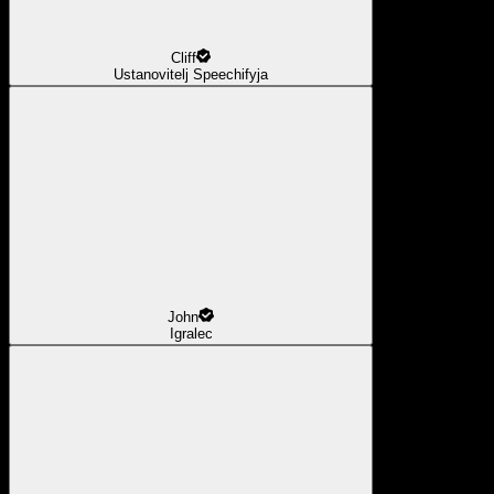
Cliff
Ustanovitelj Speechifyja
John
Igralec