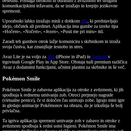
besedilu. Pomaga otrokom in odraslim z avtizmom ter drugimi
komunikacijskimi težavami, da se izražajo in krepijo jezikovne
spretnosti.
Uporabniki lahko izražajo misli z dotikom
slik
, ki predstavljajo
idejo, občutek ali predmet. Aplikacija ima gumbe za izreke tipa
»Hočem«, »Nočem«, »Jezen«, »Pusti me pri miru« itd.
Zaradi teh gumbov otrok lažje komunicira s skrbnikom in izraža
svoja čustva, kar zmanjšuje tesnobo in stres.
Avaz Lite je na voljo za
iOS
(iPhone in iPad) in
Android
v
trgovinah Google Play in App Store. Obstaja tudi premium različica
Avaz z dodatnimi funkcijami, učnimi plastmi za skrbnike in še več.
Pokémon Smile
Pokémon Smile je zabavna aplikacija za otroke z avtizmom, ki jih
spodbuja k rednemu umivanju zob. Otroci prejmejo nagrade
(virtualne penice), če si določen čas umivajo zobe. Igrajo mini igre
in gledajo animacije Pokémonov na obrazu, da je izkušnja še bolj
privlačna.
Ta igriva aplikacija spremeni umivanje zob v zabavo in otroke z
avtizmom spodbuja k redni ustni higieni. Pokémon Smile ima