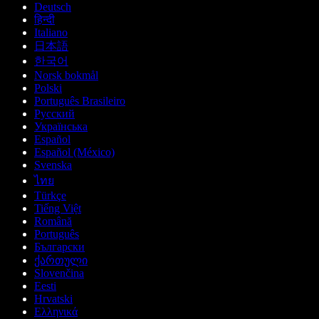
Deutsch
हिन्दी
Italiano
日本語
한국어
Norsk bokmål
Polski
Português Brasileiro
Русский
Українська
Español
Español (México)
Svenska
ไทย
Türkçe
Tiếng Việt
Română
Português
Български
ქართული
Slovenčina
Eesti
Hrvatski
Ελληνικά