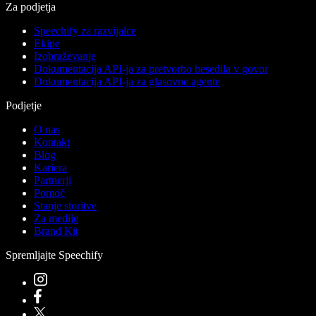
Za podjetja
Speechify za razvijalce
Ekipe
Izobraževanje
Dokumentacija API-ja za pretvorbo besedila v govor
Dokumentacija API-ja za glasovne agente
Podjetje
O nas
Kontakt
Blog
Kariera
Partnerji
Pomoč
Stanje storitve
Za medije
Brand Kit
Spremljajte Speechify