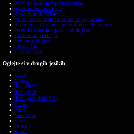
Pretvorba besedila v govor za anime
AI-spreminjevalnik glasu
Zvočni bralnik PDF-jev
Ali mi lahko Google Dokumenti berejo na glas
Razširitev za Chrome za pretvorbo besedila v govor
Pretvorba besedila v govor v hindujščini
Glasno branje PDF-jev
Generator AI glasov
Texto a Voz
Leitor de Texto
Oglejte si v drugih jezikih
العربية
Magyar
中文 (简体)
中文 (台灣)
中文 (简体 中国大陆)
Čeština
Dansk
Nederlands
English
Français
Suomi