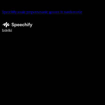
Speechify uvaja prepoznavanje govora in narekovanje
Pišite 5× hitreje z narekovanjem
Izdelki
Več o tem