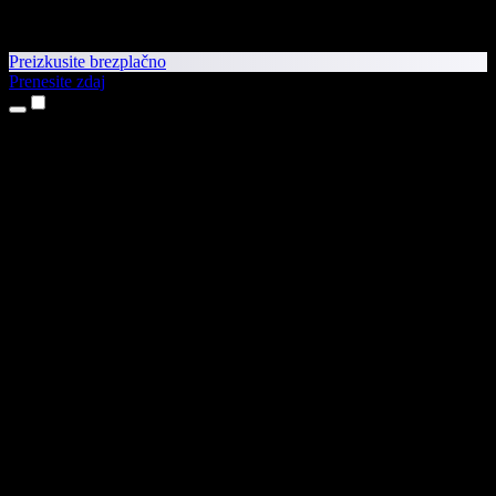
Preizkusite brezplačno
Prenesite zdaj
Izdelki
Pretvorba besedila v govor
Aplikaciji za iPhone in iPad
Aplikacija za Android
Razširitev za Chrome
Razširitev za Edge
Spletna aplikacija
Aplikacija za Mac
Aplikacija za Windows