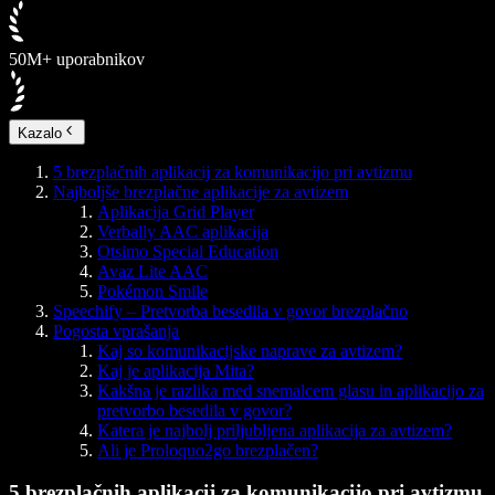
50M+ uporabnikov
Kazalo
5 brezplačnih aplikacij za komunikacijo pri avtizmu
Najboljše brezplačne aplikacije za avtizem
Aplikacija Grid Player
Verbally AAC aplikacija
Otsimo Special Education
Avaz Lite AAC
Pokémon Smile
Speechify – Pretvorba besedila v govor brezplačno
Pogosta vprašanja
Kaj so komunikacijske naprave za avtizem?
Kaj je aplikacija Mita?
Kakšna je razlika med snemalcem glasu in aplikacijo za
pretvorbo besedila v govor?
Katera je najbolj priljubljena aplikacija za avtizem?
Ali je Proloquo2go brezplačen?
5 brezplačnih aplikacij za komunikacijo pri avtizmu