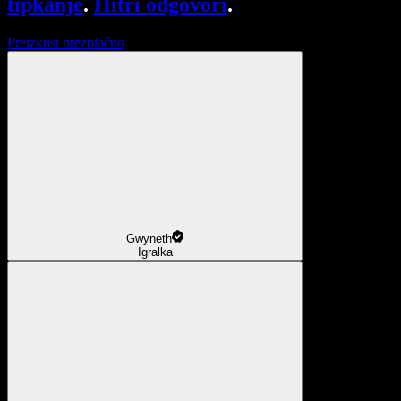
tipkanje
.
Hitri odgovori
.
Preizkusi brezplačno
Gwyneth
Igralka