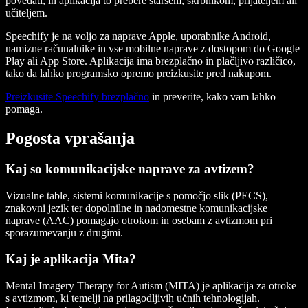
povedati, in aplikacija to prebere staršem, skrbnikom, prijateljem ali
učiteljem.
Speechify je na voljo za naprave Apple, uporabnike Android,
namizne računalnike in vse mobilne naprave z dostopom do Google
Play ali App Store. Aplikacija ima brezplačno in plačljivo različico,
tako da lahko programsko opremo preizkusite pred nakupom.
Preizkusite Speechify brezplačno
in preverite, kako vam lahko
pomaga.
Pogosta vprašanja
Kaj so komunikacijske naprave za avtizem?
Vizualne table, sistemi komunikacije s pomočjo slik (PECS),
znakovni jezik ter dopolnilne in nadomestne komunikacijske
naprave (AAC) pomagajo otrokom in osebam z avtizmom pri
sporazumevanju z drugimi.
Kaj je aplikacija Mita?
Mental Imagery Therapy for Autism (MITA) je aplikacija za otroke
s avtizmom, ki temelji na prilagodljivih učnih tehnologijah.