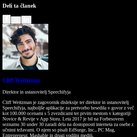
Deli ta članek
Cliff Weitzman
Direktor in ustanovitelj Speechifyja
Cliff Weitzman je zagovornik disleksije ter direktor in ustanovitelj
Speechifyja, najboljše aplikacije za pretvorbo besedila v govor z več
kot 100.000 ocenami s 5 zvezdicami ter prvim mestom v kategoriji
Novice & Revije v App Storu. Leta 2017 je bil na Forbesovem
seznamu 30 under 30 zaradi dela na dostopnosti interneta za osebe z
učnimi težavami. O njem so pisali EdSurge, Inc., PC Mag,
Entrepreneur, Mashable in drugi vodilni mediji.