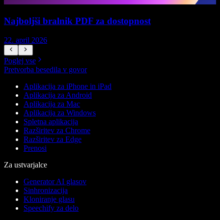
Najboljši bralnik PDF za dostopnost
22. april 2026
1
Poglej vse
Pretvorba besedila v govor
Aplikacija za iPhone in iPad
Aplikacija za Android
Aplikacija za Mac
Aplikacija za Windows
Spletna aplikacija
Razširitev za Chrome
Razširitev za Edge
Prenosi
Za ustvarjalce
Generator AI glasov
Sinhronizacija
Kloniranje glasu
Speechify za delo