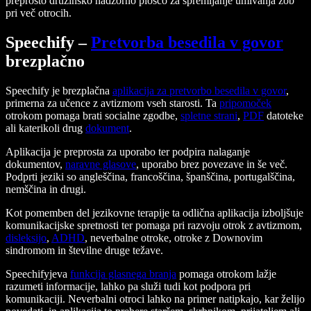
preprosto družinsko nadzorno ploščo za spremljanje umivanja zob
pri več otrocih.
Speechify –
Pretvorba besedila v govor
brezplačno
Speechify je brezplačna
aplikacija za pretvorbo besedila v govor
,
primerna za učence z avtizmom vseh starosti. Ta
pripomoček
otrokom pomaga brati socialne zgodbe,
spletne strani
,
PDF
datoteke
ali katerikoli drug
dokument
.
Aplikacija je preprosta za uporabo ter podpira nalaganje
dokumentov,
naravne glasove
, uporabo brez povezave in še več.
Podprti jeziki so angleščina, francoščina, španščina, portugalščina,
nemščina in drugi.
Kot pomemben del jezikovne terapije ta odlična aplikacija izboljšuje
komunikacijske spretnosti ter pomaga pri razvoju otrok z avtizmom,
disleksijo
,
ADHD
, neverbalne otroke, otroke z Downovim
sindromom in številne druge težave.
Speechifyjeva
funkcija glasnega branja
pomaga otrokom lažje
razumeti informacije, lahko pa služi tudi kot podpora pri
komunikaciji. Neverbalni otroci lahko na primer natipkajo, kar želijo