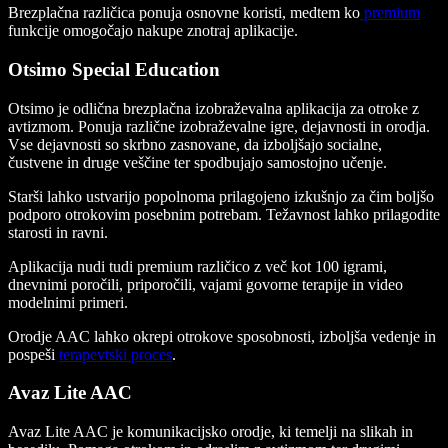
Brezplačna različica ponuja osnovne koristi, medtem ko
premium
funkcije omogočajo nakupe znotraj aplikacije.
Otsimo Special Education
Otsimo je odlična brezplačna izobraževalna aplikacija za otroke z
avtizmom. Ponuja različne izobraževalne igre, dejavnosti in orodja.
Vse dejavnosti so skrbno zasnovane, da izboljšajo socialne,
čustvene in druge veščine ter spodbujajo samostojno učenje.
Starši lahko ustvarijo popolnoma prilagojeno izkušnjo za čim boljšo
podporo otrokovim posebnim potrebam. Težavnost lahko prilagodite
starosti in ravni.
Aplikacija nudi tudi premium različico z več kot 100 igrami,
dnevnimi poročili, priporočili, vajami govorne terapije in video
modelnimi primeri.
Orodje AAC lahko okrepi otrokove sposobnosti, izboljša vedenje in
pospeši
terapevtski proces
.
Avaz Lite AAC
Avaz Lite AAC je komunikacijsko orodje, ki temelji na slikah in