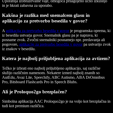
Uporablja izobraževalne vaje, omogoča prilagojeno učno izkušnjo
in je hkrati zabavna za uporabo.
Kakšna je razlika med snemalcem glasu in
aplikacijo za pretvorbo besedila v govor?
A
aplikacija za pretvorbo besedila v govor
je programska oprema, ki
iz besedila ustvarja govor. Snemalnik glasu pa je naprava, ki
posname zvok. Zvočni snemalniki posnamejo npr. predavanja ali
pogovore,
aplikacije za pretvorbo besedila v govor
pa ustvarijo zvok
iz znakov v besedilu.
Katera je najbolj priljubljena aplikacija za avtizem?
Težko je izbrati eno najbolj priljubljeno aplikacijo, saj različne
služijo različnim namenom. Nekatere izmed najbolj znanih so
AutEdu, Avaz Lite, Speechify, ABC Autismo, ABA DrOmnibus
Pro, Bitsboard Flashcards Pro in Speech Blubs.
Ali je Proloquo2go brezplačen?
Simbolna aplikacija AAC Proloquo2go je na voljo kot brezplačna in
tudi kot premium različica.