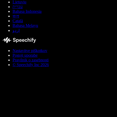
Lietuvių
עברית
Bahasa Indonesia
বাংলা
Català
Bahasa Melayu
اردو
Nastavitve piškotkov
Pogoji uporabe
Pravilnik o zasebnosti
© Speechify Inc 2026