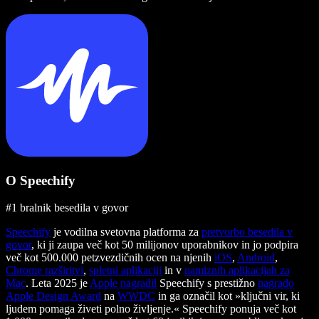
O Speechify
#1 bralnik besedila v govor
Speechify
je vodilna svetovna platforma za
pretvorbo besedila v
govor
, ki ji zaupa več kot 50 milijonov uporabnikov in jo podpira
več kot 500.000 petzvezdičnih ocen na njenih
iOS
,
Android
,
Chrome razširitvi
,
spletni aplikaciji
in v
namiznih aplikacijah za
Mac
. Leta 2025 je
Apple nagradil
Speechify s prestižno
nagrado
Apple Design Award
na
WWDC
in ga označil kot »ključni vir, ki
ljudem pomaga živeti polno življenje.« Speechify ponuja več kot