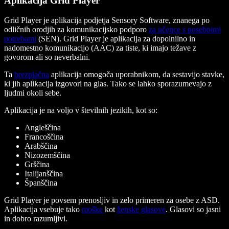
Aplikacija Grid Player
Grid Player je aplikacija podjetja Sensory Software, znanega po
odličnih orodjih za komunikacijsko podporo
za učence s posebnimi
potrebami
(SEN). Grid Player je aplikacija za dopolnilno in
nadomestno komunikacijo (AAC) za tiste, ki imajo težave z
govorom ali so neverbalni
.
Ta
brezplačna
aplikacija omogoča uporabnikom, da sestavijo stavke,
ki jih aplikacija izgovori na glas. Tako se lahko sporazumevajo z
ljudmi okoli sebe.
Aplikacija je na voljo v številnih jezikih, kot so:
Angleščina
Francoščina
Arabščina
Nizozemščina
Grščina
Italijanščina
Španščina
Grid Player je povsem prenosljiv in zelo primeren za osebe z ASD.
Aplikacija vsebuje tako
moške
kot
ženske glasove
. Glasovi so jasni
in dobro razumljivi.