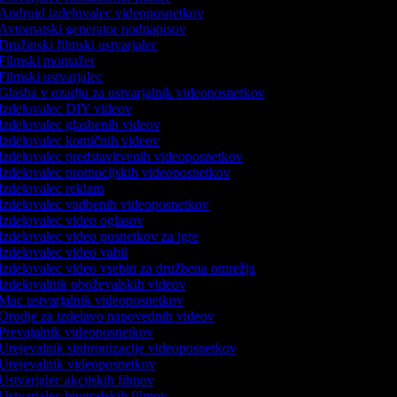
Android izdelovalec videoposnetkov
Avtomatski generator podnapisov
ružinski filmski ustvarjalec
Filmski montažer
ilmski ustvarjalec
Glasba v ozadju za ustvarjalnik videoposnetkov
Izdelovalec DIY videov
Izdelovalec glasbenih videov
Izdelovalec komičnih videov
Izdelovalec predstavitvenih videoposnetkov
Izdelovalec promocijskih videoposnetkov
Izdelovalec reklam
Izdelovalec vadbenih videoposnetkov
Izdelovalec video oglasov
Izdelovalec video posnetkov za igre
Izdelovalec video vabil
Izdelovalec video vsebin za družbena omrežja
Izdelovalnik oboževalskih videov
Mac ustvarjalnik videoposnetkov
Orodje za izdelavo napovednih videov
Prevajalnik videoposnetkov
Urejevalnik sinhronizacije videoposnetkov
Urejevalnik videoposnetkov
Ustvarjalec akcijskih filmov
Ustvarjalec biografskih filmov