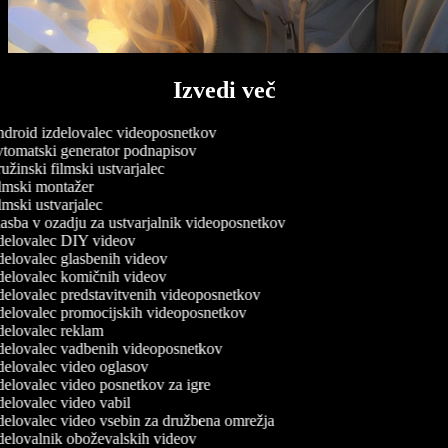
Izvedi več
roid izdelovalec videoposnetkov
tomatski generator podnapisov
žinski filmski ustvarjalec
mski montažer
mski ustvarjalec
sba v ozadju za ustvarjalnik videoposnetkov
delovalec DIY videov
elovalec glasbenih videov
elovalec komičnih videov
elovalec predstavitvenih videoposnetkov
elovalec promocijskih videoposnetkov
elovalec reklam
elovalec vadbenih videoposnetkov
elovalec video oglasov
elovalec video posnetkov za igre
elovalec video vabil
elovalec video vsebin za družbena omrežja
elovalnik oboževalskih videov