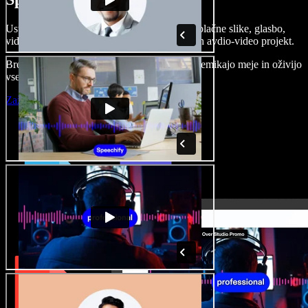
Ustvarjajte govorne posnetke, dodajajte brezplačne slike, glasbo,
videe, klonirajte svoj glas in pripravite celoten avdio-video projekt.
Brez učenja in kar iz brskalnika ustvarjalci premikajo meje in oživijo
vse ideje.
Zaženi Studio