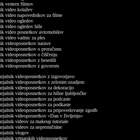
lnik vestern filmov
lnik video kolažev
lnik video napovednikov za filme
lnik video ogledov
lnik video ogledov hiše
lnik video posnetkov avtomobilov
lnik video vadnic za ples
lnik videoposnetkov narave
lnik videoposnetkov o proračunu
lnik videoposnetkov o čiščenju
lnik videoposnetkov z besedili
lnik videoposnetkov z govorom
rjalnik videoposnetkov z izgovorjavo
rjalnik videoposnetkov z zelenim ozadjem
rjalnik videoposnetkov za dekoracijo
jalnik videoposnetkov za hišne ljubljenčke
rjalnik videoposnetkov za podcaste
rjalnik videoposnetkov za podkaste
rjalnik videoposnetkov za pripovedovanje zgodb
rjalnik videoposnetkov »Dan v življenju«
jalnik videov za makeup tutoriale
rjalnik videov za nepremičnine
rjalnik vlogov
rjalnik vrtnarskih videoposnetkov