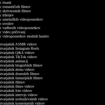
ec risank
lec romantičnih filmov
lec skrivnostnih filmov
ec trilerjev
lec umetniških videoposnetkov
lec uvodov
lec vadbenih videoposnetkov
lec video pričevanj
lec videoposnetkov modnih haulov
tvarjalnik ASMR videov
varjalnik Instagram Reels
tvarjalnik Q&A videov
varjalnik TikTok videov
varjalnik animacij
varjalnik biografskih filmov
varjalnik demo videov
varjalnik dramskih filmov
varjalnik fantazijskih filmov
varjalnik filmov
varjalnik fitnes videov
varjalnik foto videov
varjalnik intervju videov
varjalnik izobraževalnih videov
varjalnik komentarnih videov