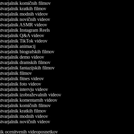
varjalnik komičnih filmov
varjalnik kratkih filmov
varjalnik modnih videov
varjalnik novičnih videov
tvarjalnik ASMR videov
varjalnik Instagram Reels
tvarjalnik Q&A videov
varjalnik TikTok videov
varjalnik animacij
varjalnik biografskih filmov
varjalnik demo videov
varjalnik dramskih filmov
varjalnik fantazijskih filmov
varjalnik filmov
varjalnik fitnes videov
varjalnik foto videov
varjalnik intervju videov
varjalnik izobraževalnih videov
varjalnik komentarnih videov
varjalnik komičnih filmov
varjalnik kratkih filmov
varjalnik modnih videov
varjalnik novičnih videov
lnik ocenitvenih videoposnetkov