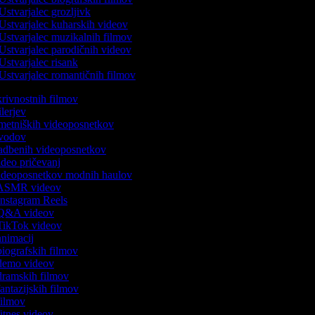
Ustvarjalec grozljivk
Ustvarjalec kuharskih videov
Ustvarjalec muzikalnih filmov
Ustvarjalec parodičnih videov
Ustvarjalec risank
Ustvarjalec romantičnih filmov
skrivnostnih filmov
rilerjev
 umetniških videoposnetkov
 uvodov
 vadbenih videoposnetkov
video pričevanj
 videoposnetkov modnih haulov
k ASMR videov
 Instagram Reels
k Q&A videov
k TikTok videov
 animacij
 biografskih filmov
k demo videov
 dramskih filmov
 fantazijskih filmov
 filmov
 fitnes videov