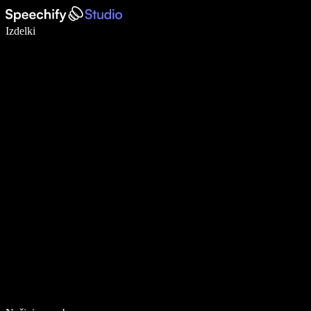
Pišite 5× hitreje z narekovanjem
Izdelki
Več o tem