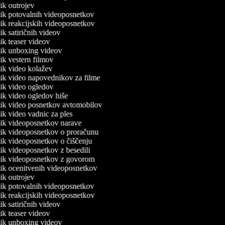
lnik outrojev
lnik potovalnih videoposnetkov
lnik reakcijskih videoposnetkov
nik satiričnih videov
lnik teaser videov
lnik unboxing videov
lnik vestern filmov
lnik video kolažev
lnik video napovednikov za filme
lnik video ogledov
lnik video ogledov hiše
lnik video posnetkov avtomobilov
lnik video vadnic za ples
lnik videoposnetkov narave
lnik videoposnetkov o proračunu
lnik videoposnetkov o čiščenju
lnik videoposnetkov z besedili
lnik videoposnetkov z govorom
lnik ocenitvenih videoposnetkov
lnik outrojev
lnik potovalnih videoposnetkov
lnik reakcijskih videoposnetkov
nik satiričnih videov
lnik teaser videov
lnik unboxing videov