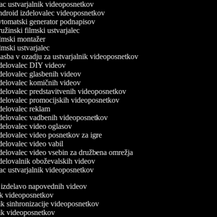
 ustvarjalnik videoposnetkov
roid izdelovalec videoposnetkov
tomatski generator podnapisov
žinski filmski ustvarjalec
mski montažer
mski ustvarjalec
sba v ozadju za ustvarjalnik videoposnetkov
delovalec DIY videov
elovalec glasbenih videov
elovalec komičnih videov
elovalec predstavitvenih videoposnetkov
elovalec promocijskih videoposnetkov
elovalec reklam
elovalec vadbenih videoposnetkov
elovalec video oglasov
elovalec video posnetkov za igre
elovalec video vabil
elovalec video vsebin za družbena omrežja
elovalnik oboževalskih videov
 ustvarjalnik videoposnetkov
a izdelavo napovednih videov
nik videoposnetkov
nik sinhronizacije videoposnetkov
nik videoposnetkov