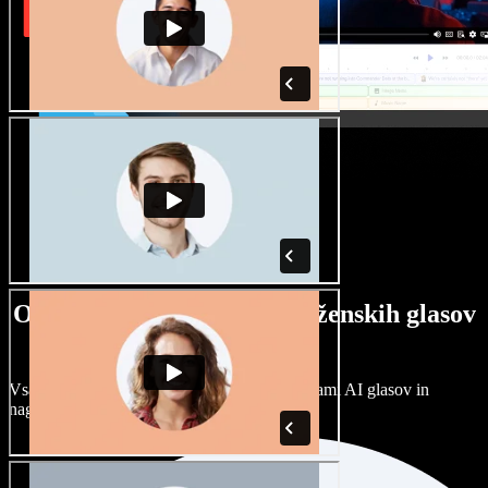
Ogromna izbira moških in ženskih glasov
ter naglasov
Vsak projekt je unikaten. Izbirajte med stotinami AI glasov in
naglasov ter jih prilagodite po svoje.