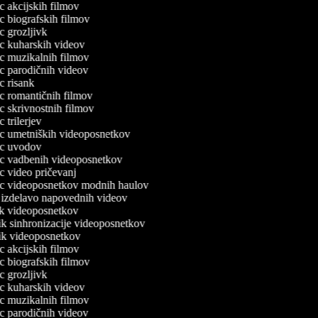
lec akcijskih filmov
lec biografskih filmov
ec grozljivk
lec kuharskih videov
lec muzikalnih filmov
lec parodičnih videov
ec risank
lec romantičnih filmov
lec skrivnostnih filmov
ec trilerjev
lec umetniških videoposnetkov
lec uvodov
lec vadbenih videoposnetkov
lec video pričevanj
lec videoposnetkov modnih haulov
a izdelavo napovednih videov
nik videoposnetkov
nik sinhronizacije videoposnetkov
nik videoposnetkov
lec akcijskih filmov
lec biografskih filmov
ec grozljivk
lec kuharskih videov
lec muzikalnih filmov
lec parodičnih videov