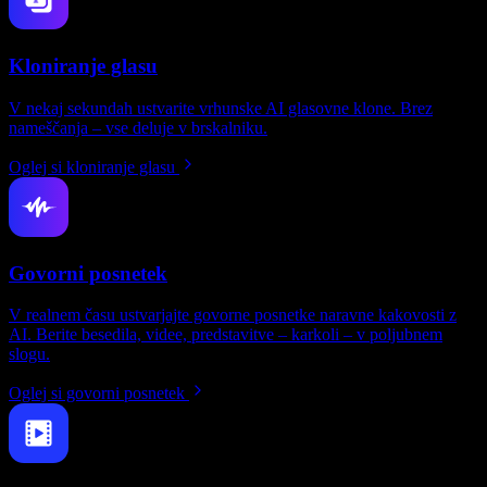
Kloniranje glasu
V nekaj sekundah ustvarite vrhunske AI glasovne klone. Brez
nameščanja – vse deluje v brskalniku.
Oglej si kloniranje glasu
Govorni posnetek
V realnem času ustvarjajte govorne posnetke naravne kakovosti z
AI. Berite besedila, videe, predstavitve – karkoli – v poljubnem
slogu.
Oglej si govorni posnetek