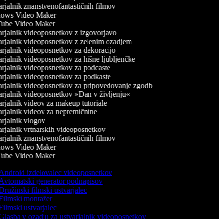
jalnik znanstvenofantastičnih filmov
ws Video Maker
be Video Maker
rjalnik videoposnetkov z izgovorjavo
rjalnik videoposnetkov z zelenim ozadjem
rjalnik videoposnetkov za dekoracijo
jalnik videoposnetkov za hišne ljubljenčke
rjalnik videoposnetkov za podcaste
rjalnik videoposnetkov za podkaste
rjalnik videoposnetkov za pripovedovanje zgodb
rjalnik videoposnetkov »Dan v življenju«
jalnik videov za makeup tutoriale
rjalnik videov za nepremičnine
rjalnik vlogov
rjalnik vrtnarskih videoposnetkov
jalnik znanstvenofantastičnih filmov
ws Video Maker
be Video Maker
Android izdelovalec videoposnetkov
Avtomatski generator podnapisov
ružinski filmski ustvarjalec
Filmski montažer
ilmski ustvarjalec
Glasba v ozadju za ustvarjalnik videoposnetkov