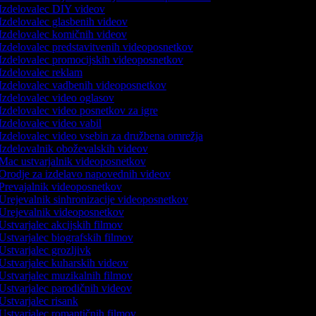
Izdelovalec DIY videov
Izdelovalec glasbenih videov
Izdelovalec komičnih videov
Izdelovalec predstavitvenih videoposnetkov
Izdelovalec promocijskih videoposnetkov
Izdelovalec reklam
Izdelovalec vadbenih videoposnetkov
Izdelovalec video oglasov
Izdelovalec video posnetkov za igre
Izdelovalec video vabil
Izdelovalec video vsebin za družbena omrežja
Izdelovalnik oboževalskih videov
Mac ustvarjalnik videoposnetkov
Orodje za izdelavo napovednih videov
Prevajalnik videoposnetkov
Urejevalnik sinhronizacije videoposnetkov
Urejevalnik videoposnetkov
Ustvarjalec akcijskih filmov
Ustvarjalec biografskih filmov
Ustvarjalec grozljivk
Ustvarjalec kuharskih videov
Ustvarjalec muzikalnih filmov
Ustvarjalec parodičnih videov
Ustvarjalec risank
Ustvarjalec romantičnih filmov