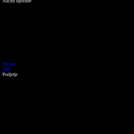
Načini uporabe
Prenos
API
Podjetje