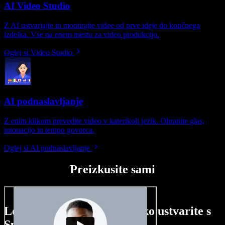
AI Video Studio
Z AI ustvarjajte in montirajte videe od prve ideje do končnega
izdelka. Vse na enem mestu za video produkcijo.
Oglej si Video Studio
AI podnaslavljanje
Z enim klikom prevedite video v katerikoli jezik. Ohranite glas,
intonacijo in tempo govorca.
Oglej si AI podnaslavljanje
Preizkusite sami
Le nekaj primerov, kaj lahko ustvarite s
Speechify Studio.