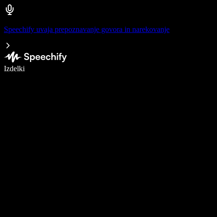
Speechify uvaja prepoznavanje govora in narekovanje
Pišite 5× hitreje z narekovanjem
Izdelki
Več o tem