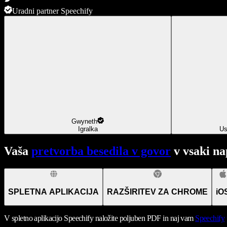
Uradni partner Speechify
Gwyneth
Igralka
Us
Vaša
pretvorba besedila v govor
v vsaki na
SPLETNA APLIKACIJA
RAZŠIRITEV ZA CHROME
iO
V spletno aplikacijo Speechify naložite poljuben PDF in naj vam
Speechify