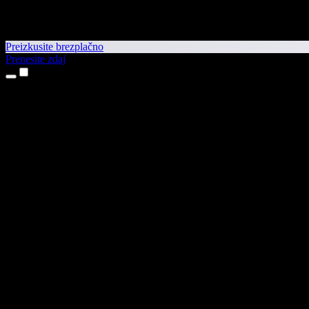
Preizkusite brezplačno
Prenesite zdaj
Izdelki
Pretvorba besedila v govor
Aplikaciji za iPhone in iPad
Aplikacija za Android
Razširitev za Chrome
Razširitev za Edge
Spletna aplikacija
Aplikacija za Mac
Aplikacija za Windows