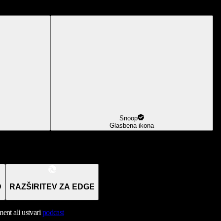
Snoop
Glasbena ikona
D
RAZŠIRITEV ZA EDGE
nt ali ustvari
podcast