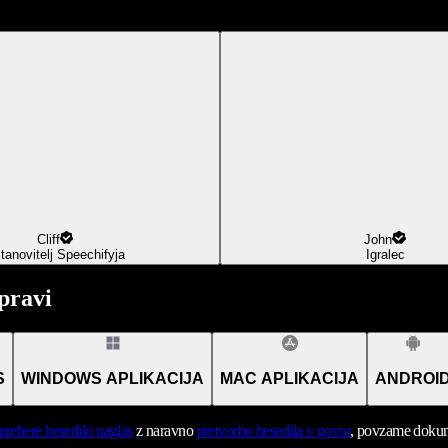
Cliff
John
tanovitelj Speechifyja
Igralec
pravi
S
WINDOWS APLIKACIJA
MAC APLIKACIJA
ANDROI
prebere besedilo naglas
z naravno
pretvorbo besedila v govor
, povzame dokume