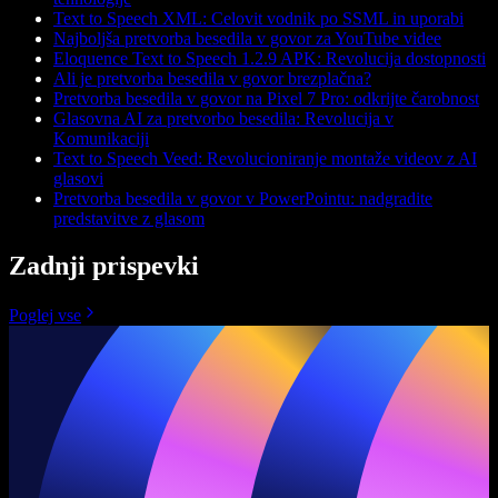
Text to Speech XML: Celovit vodnik po SSML in uporabi
Najboljša pretvorba besedila v govor za YouTube videe
Eloquence Text to Speech 1.2.9 APK: Revolucija dostopnosti
Ali je pretvorba besedila v govor brezplačna?
Pretvorba besedila v govor na Pixel 7 Pro: odkrijte čarobnost
Glasovna AI za pretvorbo besedila: Revolucija v
Komunikaciji
Text to Speech Veed: Revolucioniranje montaže videov z AI
glasovi
Pretvorba besedila v govor v PowerPointu: nadgradite
predstavitve z glasom
Zadnji prispevki
Poglej vse