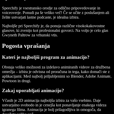
Speechify je vsestransko orodje za odlično pripovedovanje in
voiceoverje. Ponudi pa še veliko več! Če se učite z poslušanjem ali
želite ustvarjati lastne podcaste, je idealna izbira.
Najboljše pri Speechify je, da ponuja različne visokokakovostne
glasove, ki zvenijo kot profesionalni govorci. Na voljo je celo glas
Gwyneth Paltrow za vrhunski vtis.
Pogosta vprašanja
Kateri je najboljši program za animacijo?
Obstaja veliko možnosti za izdelavo animiranih videov za družbena
omrežja – izbira je odvisna od proračuna in tega, kako domači ste z
aplikacijami. Med najbolj priljubljenimi so Blender, Adobe Animate,
Powtoon in drugi.
Zakaj uporabljati animacijo?
Včasih je 2D animacija najboljša izbira za vašo vsebino. Daje
ustvarjalno svobodo in je cenejša kot ponavljanje enakega videza
igranega filma. Animacija je bolj prilagodljiva in omogoča, da