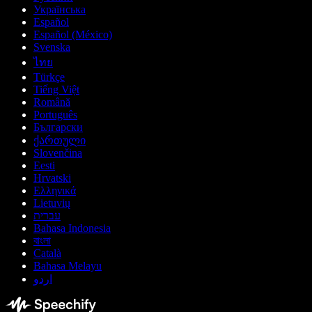
Українська
Español
Español (México)
Svenska
ไทย
Türkçe
Tiếng Việt
Română
Português
Български
ქართული
Slovenčina
Eesti
Hrvatski
Ελληνικά
Lietuvių
עברית
Bahasa Indonesia
বাংলা
Català
Bahasa Melayu
اردو