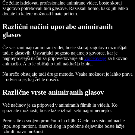
Če želite izdelovati profesionalne animirane videe, boste skoraj
zagotovo potrebovali tudi glasove. Raziskali bomo, kako jih lahko
dodate in katere možnosti imate pri tem.
Različni načini uporabe animiranih
glasov
Če vas zanimajo animirani videi, boste skoraj zagotovo razmišljali
tudi o glasovih. Ustvarjalci pogosto najamejo govorce, kar je
najpreprostejši način za pripovedovanje ali
voiceoverje
za likovno
animacijo. A to je običajno tudi najdražja izbira.
Na srečo obstajajo tudi druge metode. Vsaka možnost je lahko prava
– odvisno je, kaj želite doseči.
Različne vrste animiranih glasov
Več načinov je za pripoved v animiranih filmih in videih. Ko
spoznate možnosti, boste lažje izbrali sebi najprimernejšo.
Premislite o svojem proračunu in ciljih. Glede na vrsto animacije
(npr. stop motion), risarski slog in podobne dejavnike boste lažje
izbrali pravo možnost.