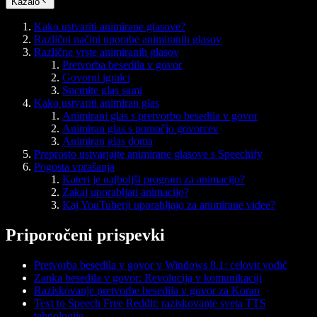
Kazalo
Kako ustvariti animirane glasove?
Različni načini uporabe animiranih glasov
Različne vrste animiranih glasov
Pretvorba besedila v govor
Govorni igralci
Snemite glas sami
Kako ustvariti animiran glas
Animirani glas s pretvorbo besedila v govor
Animiran glas s pomočjo govorcev
Animiran glas doma
Preprosto ustvarjajte animirane glasove s Speechify
Pogosta vprašanja
Kateri je najboljši program za animacijo?
Zakaj uporabljati animacijo?
Kaj YouTuberji uporabljajo za animirane videe?
Priporočeni prispevki
Pretvorba besedila v govor v Windows 8.1: celovit vodič
Zanka besedila v govor: Revolucija v komunikaciji
Raziskovanje pretvorbe besedila v govor za Koran
Text to Speech Free Reddit: raziskovanje sveta TTS
tehnologije