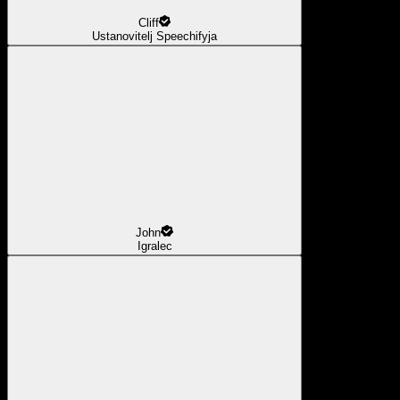
Cliff
Ustanovitelj Speechifyja
John
Igralec