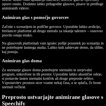
opravi ostalo. Dodatno lahko prilagodite glasove, pisave in predloge
animiranih videov.
Animiran glas s pomočjo govorcev
Začnite s scenarijem in poiščite govorce. Uporabite lahko avdicijo,
freelancer platforme ali drugo metodo za iskanje talentov – osnovno
pravilo ostaja enako.
Na glasovnih platformah vam igralec pošlje posnetek po scenariju in
ne potrebujete lastnega studia. Lahko tudi zahtevate demo, da slišite,
kaj ponuja.
Animiran glas doma
Za snemanje glasov doma potrebujete snemalni in urejevalni
program, mikrofone in tih prostor. Uporabite lahko akustične odeje,
si postavite lasten snemalni kotiček ali druge preproste rešitve.
Vzpostavitev prostora sicer vzame nekaj časa, a se splača, če boste
snemali večkrat.
Preprosto ustvarjajte animirane glasove s
Speechify