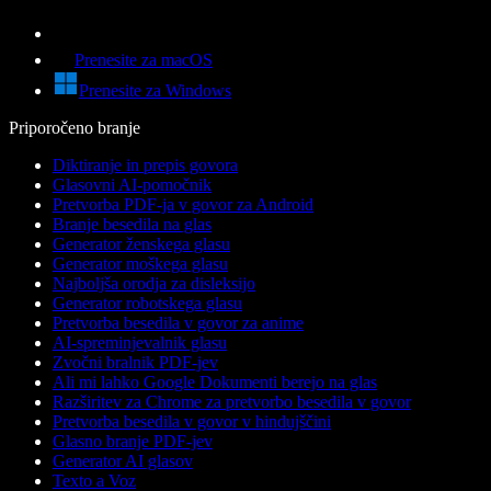
Prenesite za macOS
Prenesite za Windows
Priporočeno branje
Diktiranje in prepis govora
Glasovni AI-pomočnik
Pretvorba PDF-ja v govor za Android
Branje besedila na glas
Generator ženskega glasu
Generator moškega glasu
Najboljša orodja za disleksijo
Generator robotskega glasu
Pretvorba besedila v govor za anime
AI-spreminjevalnik glasu
Zvočni bralnik PDF-jev
Ali mi lahko Google Dokumenti berejo na glas
Razširitev za Chrome za pretvorbo besedila v govor
Pretvorba besedila v govor v hindujščini
Glasno branje PDF-jev
Generator AI glasov
Texto a Voz