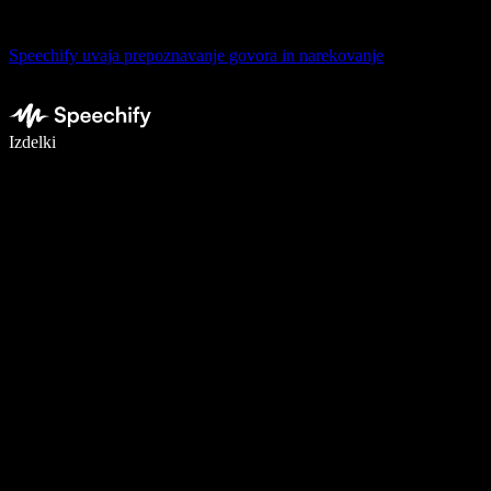
Speechify uvaja prepoznavanje govora in narekovanje
Pišite 5× hitreje z narekovanjem
Izdelki
Več o tem