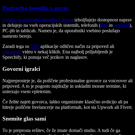
Pretvorba besedila v govor
Orodja za pretvorbo besedila v govor
izboljšujejo dostopnost naprav
in delujejo na vseh operacijskih sistemih, telefonih (
iOS
in
Android
),
PC-jih in tablicah. Namen je, da uporabniki vsebino poslušajo
namesto berejo.
Zaradi tega so
TTS
aplikacije odličen način za pripoved ali
voiceover
videu v nekaj klikih. Ena najbolj priljubljenih je
Speechify, ki ponuja več jezikov in naglasov.
Govorni igralci
Najpreprosteje je, da poiščete profesionalne govorce za voiceover ali
pripoved. A to je pogosto najdražje in uskladiti morate termine, ki
ustrezajo vsem vpletenim.
Če želite najeti govorca, lahko organizirate klasično avdicijo ali pa
hitreje poiščete freelancerje na platformah, kot sta Upwork ali Fiverr.
Snemite glas sami
To je preprosta rešitev, če že imate domači studio. A tudi če ga