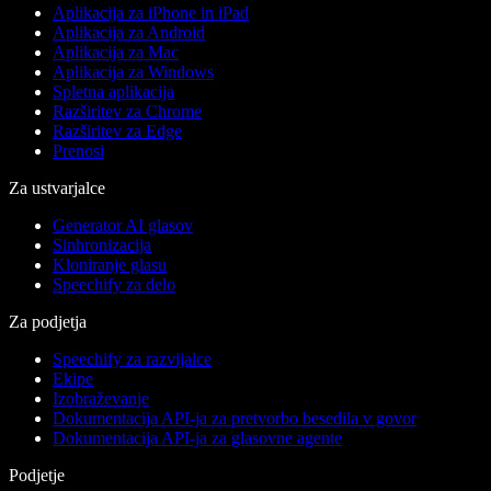
Aplikacija za iPhone in iPad
Aplikacija za Android
Aplikacija za Mac
Aplikacija za Windows
Spletna aplikacija
Razširitev za Chrome
Razširitev za Edge
Prenosi
Za ustvarjalce
Generator AI glasov
Sinhronizacija
Kloniranje glasu
Speechify za delo
Za podjetja
Speechify za razvijalce
Ekipe
Izobraževanje
Dokumentacija API-ja za pretvorbo besedila v govor
Dokumentacija API-ja za glasovne agente
Podjetje