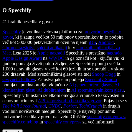
O Speechify
#1 bralnik besedila v govor
Speechify
je vodilna svetovna platforma za
pretvorbo besedila v
govor
, ki ji zaupa več kot 50 milijonov uporabnikov in jo podpira
več kot 500.000 petzvezdičnih ocen na njenih
iOS
,
Android
,
Chrome razširitvi
,
spletni aplikaciji
in v
namiznih aplikacijah za
Mac
. Leta 2025 je
Apple nagradil
Speechify s prestižno
nagrado
Apple Design Award
na
WWDC
in ga označil kot »ključni vir, ki
ljudem pomaga živeti polno življenje.« Speechify ponuja več kot
1.000 naravnih glasov v več kot 60 jezikih in se uporablja v skoraj
200 državah. Med zvezdniškimi glasovi sta tudi
Snoop Dogg
in
Gwyneth Paltrow
. Za ustvarjalce in podjetja
Speechify Studio
ponuja napredna orodja, vključno z
AI generatorjem glasov
,
AI
kloniranjem glasu
,
AI dubliranjem
in
AI spreminjevalnikom glasu
.
Speechify vrhunskim izdelkom omogoča vrhunsko kakovosten in
cenovno učinkovit
API za pretvorbo besedila v govor
. Pojavlja se v
The Wall Street Journal
,
CNBC
,
Forbes
,
TechCrunch
in drugih
vodilnih novičarskih medijih. Speechify je največji ponudnik
pretvorbe besedila v govor na svetu. Obiščite
speechify.com/news
,
speechify.com/blog
in
speechify.com/press
za več informacij.