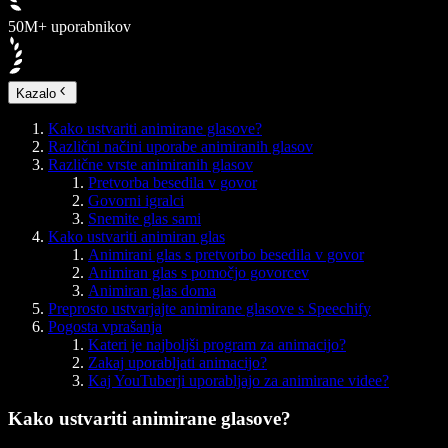
50M+ uporabnikov
Kazalo
Kako ustvariti animirane glasove?
Različni načini uporabe animiranih glasov
Različne vrste animiranih glasov
Pretvorba besedila v govor
Govorni igralci
Snemite glas sami
Kako ustvariti animiran glas
Animirani glas s pretvorbo besedila v govor
Animiran glas s pomočjo govorcev
Animiran glas doma
Preprosto ustvarjajte animirane glasove s Speechify
Pogosta vprašanja
Kateri je najboljši program za animacijo?
Zakaj uporabljati animacijo?
Kaj YouTuberji uporabljajo za animirane videe?
Kako ustvariti animirane glasove?