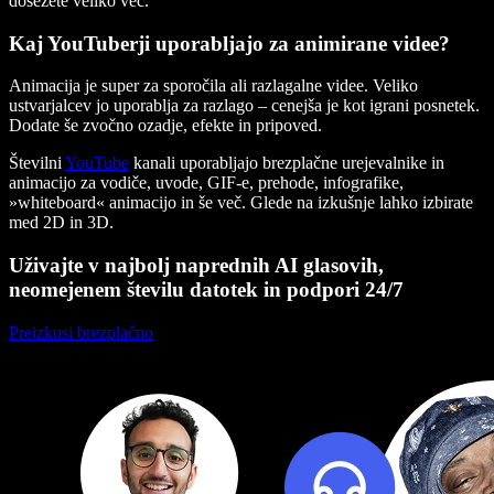
dosežete veliko več.
Kaj YouTuberji uporabljajo za animirane videe?
Animacija je super za sporočila ali razlagalne videe. Veliko
ustvarjalcev jo uporablja za razlago – cenejša je kot igrani posnetek.
Dodate še zvočno ozadje, efekte in pripoved.
Številni
YouTube
kanali uporabljajo brezplačne urejevalnike in
animacijo za vodiče, uvode, GIF-e, prehode, infografike,
»whiteboard« animacijo in še več. Glede na izkušnje lahko izbirate
med 2D in 3D.
Uživajte v najbolj naprednih AI glasovih,
neomejenem številu datotek in podpori 24/7
Preizkusi brezplačno