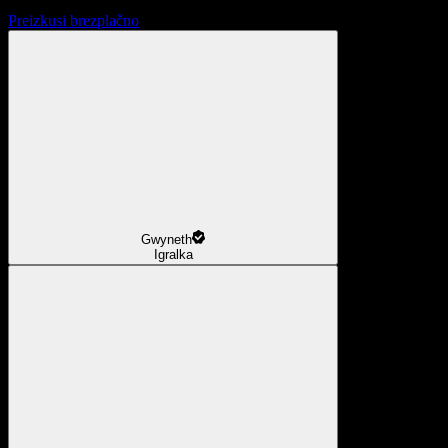
Preizkusi brezplačno
Gwyneth
Igralka