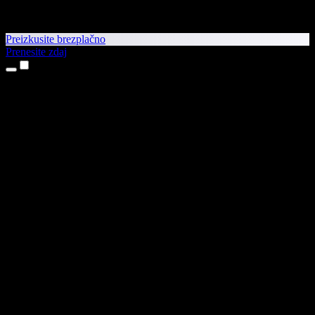
Preizkusite brezplačno
Prenesite zdaj
Izdelki
Pretvorba besedila v govor
Aplikaciji za iPhone in iPad
Aplikacija za Android
Razširitev za Chrome
Razširitev za Edge
Spletna aplikacija
Aplikacija za Mac
Aplikacija za Windows