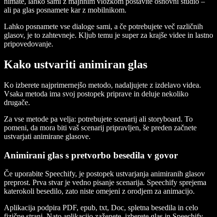
nimate, lahko sami z majhnim vložkom postavite osnovni studio –
ali pa glas posnamete kar z mobilnikom.
Lahko posnamete vse dialoge sami, a če potrebujete več različnih
glasov, je to zahtevneje. Kljub temu je super za krajše videe in lastno
pripovedovanje.
Kako ustvariti animiran glas
Ko izberete najprimernejšo metodo, nadaljujete z izdelavo videa.
Vsaka metoda ima svoj postopek priprave in deluje nekoliko
drugače.
Za vse metode pa velja: potrebujete scenarij ali storyboard. To
pomeni, da mora biti vaš scenarij pripravljen, še preden začnete
ustvarjati animirane glasove.
Animirani glas s pretvorbo besedila v govor
Če uporabite Speechify, je postopek ustvarjanja animiranih glasov
preprost. Prva stvar je vedno pisanje scenarija. Speechify sprejema
katerokoli besedilo, zato niste omejeni z orodjem za animacijo.
Aplikacija podpira PDF, epub, txt, Doc, spletna besedila in celo
fizične strani. Nato aplikacijo zaženete, izberete glas in Speechify