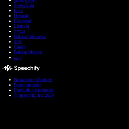
ქართული
Slovenčina
Eesti
Hrvatski
Ελληνικά
Lietuvių
עברית
Bahasa Indonesia
বাংলা
Català
Bahasa Melayu
اردو
Nastavitve piškotkov
Pogoji uporabe
Pravilnik o zasebnosti
© Speechify Inc 2026