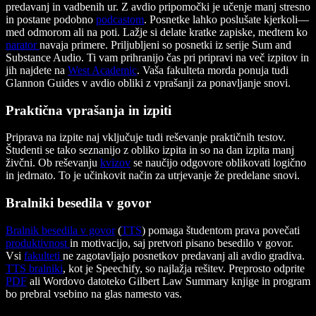
predavanj in vadbenih ur. Z avdio pripomočki je učenje manj stresno
in postane podobno
podcastom
. Posnetke lahko poslušate kjerkoli—
med odmorom ali na poti. Lažje si delate kratke zapiske, medtem ko
narator
navaja primere. Priljubljeni so posnetki iz serije Sum and
Substance Audio. Ti vam prihranijo čas pri pripravi na več izpitov in
jih najdete na
West Academic
. Vaša fakulteta morda ponuja tudi
Glannon Guides
v avdio obliki z vprašanji za ponavljanje snovi.
Praktična vprašanja in izpiti
Priprava na izpite naj vključuje tudi reševanje praktičnih testov.
Študenti se tako seznanijo z obliko izpita in so na dan izpita manj
živčni. Ob reševanju
kvizov
se naučijo odgovore oblikovati logično
in jedrnato. To je učinkovit način za utrjevanje že predelane snovi.
Bralniki besedila v govor
Bralnik besedila v govor
(
TTS
) pomaga študentom prava povečati
produktivnost
in motivacijo, saj pretvori pisano besedilo v govor.
Vsi
fakulteti
ne zagotavljajo posnetkov predavanj ali avdio gradiva.
TTS bralniki
, kot je Speechify, so najlažja rešitev. Preprosto odprite
PDF
ali Wordovo datoteko Gilbert Law Summary knjige in program
bo prebral vsebino na glas namesto vas.