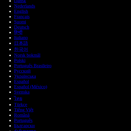
Dansk
Nederlands
English
Français
Suomi
Deutsch
हिन्दी
Italiano
日本語
한국어
Norsk bokmål
Polski
Português Brasileiro
Русский
Українська
Español
Español (México)
Svenska
ไทย
Türkçe
Tiếng Việt
Română
Português
Български