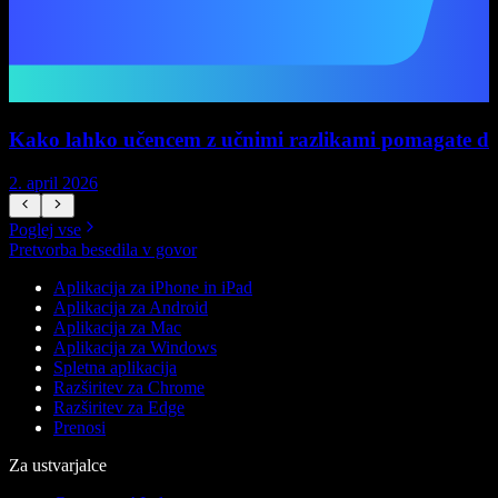
Kako lahko učencem z učnimi razlikami pomagate do 
2. april 2026
1
Poglej vse
Pretvorba besedila v govor
Aplikacija za iPhone in iPad
Aplikacija za Android
Aplikacija za Mac
Aplikacija za Windows
Spletna aplikacija
Razširitev za Chrome
Razširitev za Edge
Prenosi
Za ustvarjalce