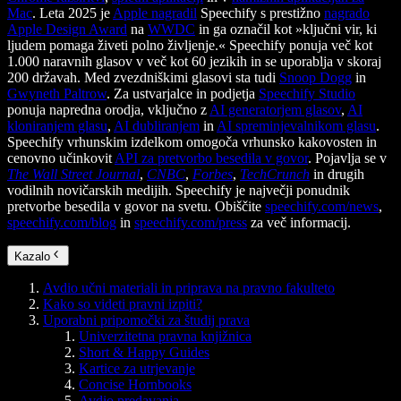
Mac
. Leta 2025 je
Apple nagradil
Speechify s prestižno
nagrado
Apple Design Award
na
WWDC
in ga označil kot »ključni vir, ki
ljudem pomaga živeti polno življenje.« Speechify ponuja več kot
1.000 naravnih glasov v več kot 60 jezikih in se uporablja v skoraj
200 državah. Med zvezdniškimi glasovi sta tudi
Snoop Dogg
in
Gwyneth Paltrow
. Za ustvarjalce in podjetja
Speechify Studio
ponuja napredna orodja, vključno z
AI generatorjem glasov
,
AI
kloniranjem glasu
,
AI dubliranjem
in
AI spreminjevalnikom glasu
.
Speechify vrhunskim izdelkom omogoča vrhunsko kakovosten in
cenovno učinkovit
API za pretvorbo besedila v govor
. Pojavlja se v
The Wall Street Journal
,
CNBC
,
Forbes
,
TechCrunch
in drugih
vodilnih novičarskih medijih. Speechify je največji ponudnik
pretvorbe besedila v govor na svetu. Obiščite
speechify.com/news
,
speechify.com/blog
in
speechify.com/press
za več informacij.
Kazalo
Avdio učni materiali in priprava na pravno fakulteto
Kako so videti pravni izpiti?
Uporabni pripomočki za študij prava
Univerzitetna pravna knjižnica
Short & Happy Guides
Kartice za utrjevanje
Concise Hornbooks
Avdio predavanja