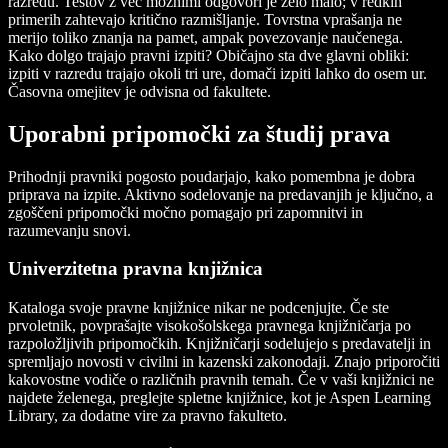
razredu. Testov z več možnimi odgovori je zelo malo; v redkih
primerih zahtevajo kritično razmišljanje. Tovrstna vprašanja ne
merijo toliko znanja na pamet, ampak povezovanje naučenega.
Kako dolgo trajajo pravni izpiti? Običajno sta dve glavni obliki:
izpiti v razredu trajajo okoli tri ure, domači izpiti lahko do osem ur.
Časovna omejitev je odvisna od fakultete.
Uporabni pripomočki za študij prava
Prihodnji pravniki pogosto poudarjajo, kako pomembna je dobra
priprava na izpite. Aktivno sodelovanje na predavanjih je ključno, a
zgoščeni pripomočki močno pomagajo pri zapomnitvi in
razumevanju snovi.
Univerzitetna pravna knjižnica
Kataloga svoje pravne knjižnice nikar ne podcenjujte. Če ste
prvoletnik, povprašajte visokošolskega pravnega knjižničarja po
razpoložljivih pripomočkih. Knjižničarji sodelujejo s predavatelji in
spremljajo novosti v civilni in kazenski zakonodaji. Znajo priporočiti
kakovostne vodiče o različnih pravnih temah. Če v vaši knjižnici ne
najdete želenega, preglejte spletne knjižnice, kot je Aspen Learning
Library, za dodatne vire za pravno fakulteto.