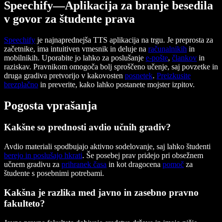
Speechify—Aplikacija za branje besedila
v govor za študente prava
Speechify
je najnaprednejša TTS aplikacija na trgu. Je preprosta za
začetnike, ima intuitiven vmesnik in deluje na
računalnikih
in
mobilnikih. Uporabite jo lahko za poslušanje
e-pošte
,
člankov
in
raziskav. Pravnikom omogoča bolj sproščeno učenje, saj povzetke in
druga gradiva pretvorijo v kakovosten
posnetek
.
Preizkusite
brezplačno
in preverite, kako lahko postanete mojster izpitov.
Pogosta vprašanja
Kakšne so prednosti avdio učnih gradiv?
Avdio materiali spodbujajo aktivno sodelovanje, saj lahko študenti
berejo in poslušajo hkrati
. Še posebej prav pridejo pri obsežnem
učnem gradivu za
prihranek časa
in kot dragocena
pomoč
za
študente s posebnimi potrebami.
Kakšna je razlika med javno in zasebno pravno
fakulteto?