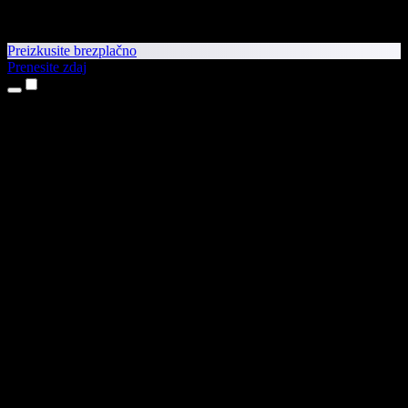
Preizkusite brezplačno
Prenesite zdaj
Izdelki
Pretvorba besedila v govor
Aplikaciji za iPhone in iPad
Aplikacija za Android
Razširitev za Chrome
Razširitev za Edge
Spletna aplikacija
Aplikacija za Mac
Aplikacija za Windows