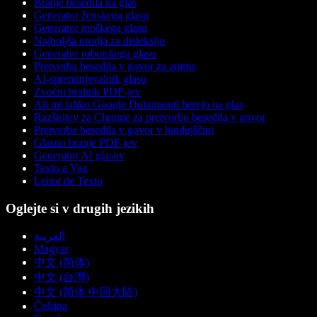
Branje besedila na glas
Generator ženskega glasu
Generator moškega glasu
Najboljša orodja za disleksijo
Generator robotskega glasu
Pretvorba besedila v govor za anime
AI-spreminjevalnik glasu
Zvočni bralnik PDF-jev
Ali mi lahko Google Dokumenti berejo na glas
Razširitev za Chrome za pretvorbo besedila v govor
Pretvorba besedila v govor v hindujščini
Glasno branje PDF-jev
Generator AI glasov
Texto a Voz
Leitor de Texto
Oglejte si v drugih jezikih
العربية
Magyar
中文 (简体)
中文 (台灣)
中文 (简体 中国大陆)
Čeština