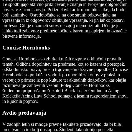
Te spodbujajo aktivno priklicevanje znanja in tvorjenje dolgoročnih
povezav z učno snovjo. Pri izdelavi kartic uporabite slike, da bodo
bolj zanimive. Osredotočajte se na obe strani: odgovarjajte na
vprašanja in iz odgovorov oblikujte vprašanja, ki jih lahko postavi
profesor. Cilj je razumeti snov, ne zgolj memorizirati. Učenje je
lahko tudi zabavno: predmete ločite z barvnim papirjem in označite
bistvene informacije.
Concise Hornbooks
Concise Hornbooks
so zbirka krajših razprav o ključnih pravnih
temah. Odlična dopolnitev za predmete, kot so kazenski postopek,
odškodninsko pravo, prosto trgovanje in državne pogodbe.
Concise
Hornbooks
so praktičen vodnik po uporabi zakonov v praksi in
vsebujejo primere iz pop kulture ter aktualnih dogodkov, kar olajša
razumevanje zahtevnih vsebin. Poleg
Concise Hornbooks
študentom priporočamo še zbirki
Black Letter Outline
in
Acing
.
Kolekcija
Acing Law School
pomaga z jasnim razporejanjem snovi
in ključnih pojmov.
Avdio predavanja
V zadnjih letih si mnoge pravne fakultete prizadevajo, da bi bila
predavanja čim bolj dostopna. Študenti tako dobijo posnetke