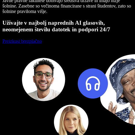
Javne pravne fakultete dobivajo sredstva države in imajo nižje
šolnine. Zasebne so večinoma financirane s strani študentov, zato so
šolnine praviloma višje.
Uživajte v najbolj naprednih AI glasovih,
neomejenem številu datotek in podpori 24/7
Preizkusi brezplačno