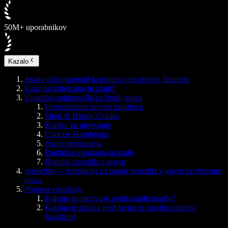
50M+ uporabnikov
Kazalo
Avdio učni materiali in priprava na pravno fakulteto
Kako so videti pravni izpiti?
Uporabni pripomočki za študij prava
Univerzitetna pravna knjižnica
Short & Happy Guides
Kartice za utrjevanje
Concise Hornbooks
Avdio predavanja
Praktična vprašanja in izpiti
Bralniki besedila v govor
Speechify—Aplikacija za branje besedila v govor za študente
prava
Pogosta vprašanja
Kakšne so prednosti avdio učnih gradiv?
Kakšna je razlika med javno in zasebno pravno
fakulteto?