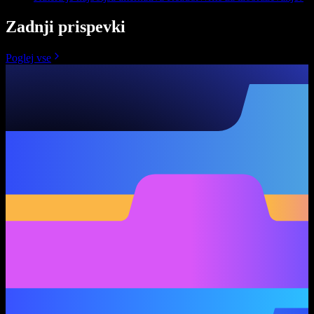
Zadnji prispevki
Poglej vse