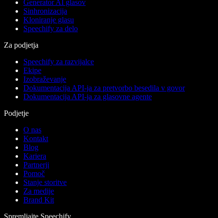
Generator AI glasov
Sinhronizacija
Kloniranje glasu
Speechify za delo
Za podjetja
Speechify za razvijalce
Ekipe
Izobraževanje
Dokumentacija API-ja za pretvorbo besedila v govor
Dokumentacija API-ja za glasovne agente
Podjetje
O nas
Kontakt
Blog
Kariera
Partnerji
Pomoč
Stanje storitve
Za medije
Brand Kit
Spremljajte Speechify