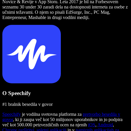
Novice & Revije v App Storu. Leta 2017 je bil na Forbesovem
seznamu 30 under 30 zaradi dela na dostopnosti interneta za osebe z
učnimi težavami. O njem so pisali EdSurge, Inc., PC Mag,
Entrepreneur, Mashable in drugi vodilni mediji.
O Speechify
#1 bralnik besedila v govor
Speechify
je vodilna svetovna platforma za
pretvorbo besedila v
govor
, ki ji zaupa več kot 50 milijonov uporabnikov in jo podpira
več kot 500.000 petzvezdičnih ocen na njenih
iOS
,
Android
,
Chrome razširitvi
,
spletni aplikaciji
in v
namiznih aplikacijah za