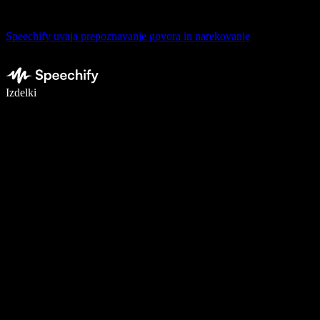
Speechify uvaja prepoznavanje govora in narekovanje
Pišite 5× hitreje z narekovanjem
Izdelki
Več o tem