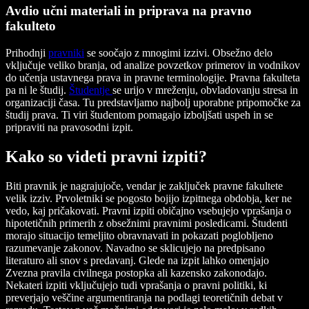
Avdio učni materiali in priprava na pravno
fakulteto
Prihodnji
pravniki
se soočajo z mnogimi izzivi. Obsežno delo
vključuje veliko branja, od analize povzetkov primerov in vodnikov
do učenja ustavnega prava in pravne terminologije. Pravna fakulteta
pa ni le študij.
Študentje
se urijo v mreženju, obvladovanju stresa in
organizaciji časa. Tu predstavljamo najbolj uporabne pripomočke za
študij prava. Ti viri študentom pomagajo izboljšati uspeh in se
pripraviti na pravosodni izpit.
Kako so videti pravni izpiti?
Biti pravnik je nagrajujoče, vendar je zaključek pravne fakultete
velik izziv. Prvoletniki se pogosto bojijo izpitnega obdobja, ker ne
vedo, kaj pričakovati. Pravni izpiti običajno vsebujejo vprašanja o
hipotetičnih primerih z obsežnimi pravnimi posledicami. Študenti
morajo situacijo temeljito obravnavati in pokazati poglobljeno
razumevanje zakonov. Navadno se sklicujejo na predpisano
literaturo ali snov s predavanj. Glede na izpit lahko omenjajo
Zvezna pravila civilnega postopka ali kazensko zakonodajo.
Nekateri izpiti vključujejo tudi vprašanja o pravni politiki, ki
preverjajo veščine argumentiranja na podlagi teoretičnih debat v