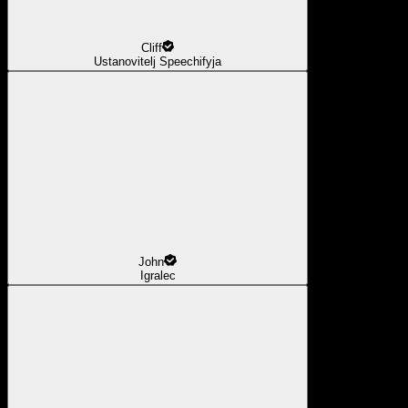
Cliff
Ustanovitelj Speechifyja
John
Igralec