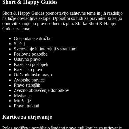
Short & Happy Guides
Short & Happy Guides
poenostavijo zahtevne teme in jih razdelijo
na lažje obvladljive sklope. Uporabni so tudi za pravnike, ki želijo
obnoviti znanje po pravosodnem izpitu. Zbirka
Short & Happy
Guides
zajema:
Gospodarske družbe
Stečaj
Svetovanje in intervjuji s strankami
Poslovne pogodbe
Ustavno pravo
Kazenski postopek
Kazensko pravo
Odškodninsko pravo
Avtorske pravice
Pravo starejših
Zvezno obdavčenje dohodkov
Mediacija
Mreženje
Pravni traktati
Kartice za utrjevanje
Poleg vodičev uporabljajo študenti prava tudi kartice za utrjevanje.