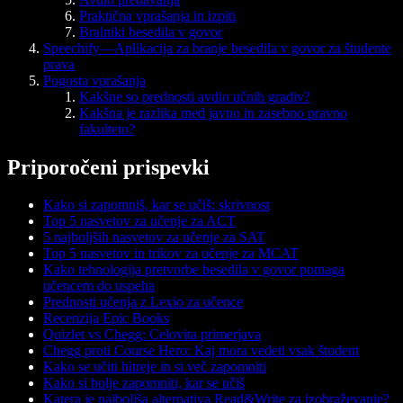
Praktična vprašanja in izpiti
Bralniki besedila v govor
Speechify—Aplikacija za branje besedila v govor za študente
prava
Pogosta vprašanja
Kakšne so prednosti avdio učnih gradiv?
Kakšna je razlika med javno in zasebno pravno
fakulteto?
Priporočeni prispevki
Kako si zapomniš, kar se učiš: skrivnost
Top 5 nasvetov za učenje za ACT
5 najboljših nasvetov za učenje za SAT
Top 5 nasvetov in trikov za učenje za MCAT
Kako tehnologija pretvorbe besedila v govor pomaga
učencem do uspeha
Prednosti učenja z Lexio za učence
Recenzija Epic Books
Quizlet vs Chegg: Celovita primerjava
Chegg proti Course Hero: Kaj mora vedeti vsak študent
Kako se učiti hitreje in si več zapomniti
Kako si bolje zapomniti, kar se učiš
Katera je najboljša alternativa Read&Write za izobraževanje?