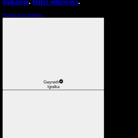
tipkanje
.
Hitri odgovori
.
Preizkusi brezplačno
Gwyneth
Igralka