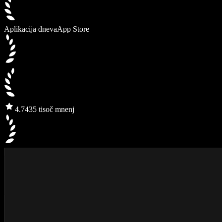
Aplikacija dneva
App Store
4.7
435 tisoč mnenj