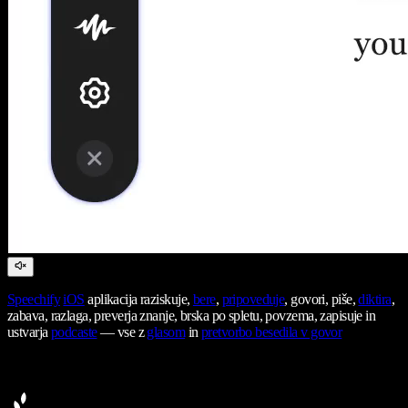
Speechify
iOS
aplikacija raziskuje,
bere
,
pripoveduje
, govori, piše,
diktira
,
zabava, razlaga, preverja znanje, brska po spletu, povzema, zapisuje in
ustvarja
podcaste
— vse z
glasom
in
pretvorbo besedila v govor