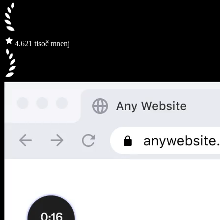
4.6
21 tisoč mnenj