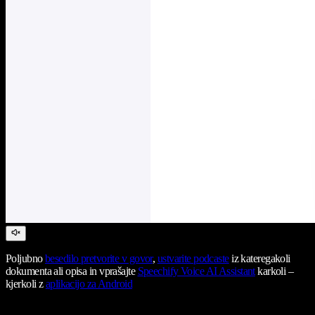
Poljubno
besedilo pretvorite v govor
,
ustvarite podcaste
iz kateregakoli
dokumenta ali opisa in vprašajte
Speechify Voice AI Assistant
karkoli –
kjerkoli z
aplikacijo za Android