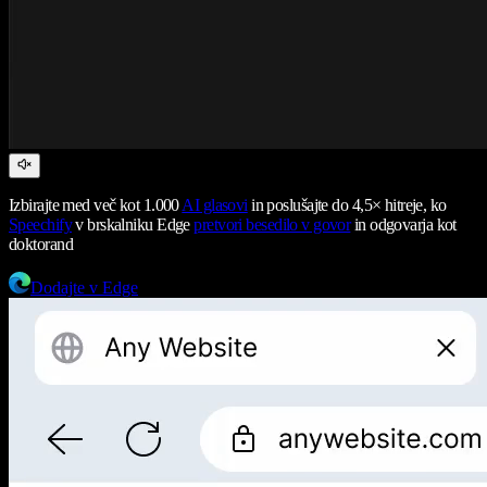
Izbirajte med več kot 1.000
AI glasovi
in poslušajte do 4,5× hitreje, ko
Speechify
v brskalniku Edge
pretvori besedilo v govor
in odgovarja kot
doktorand
Dodajte v Edge