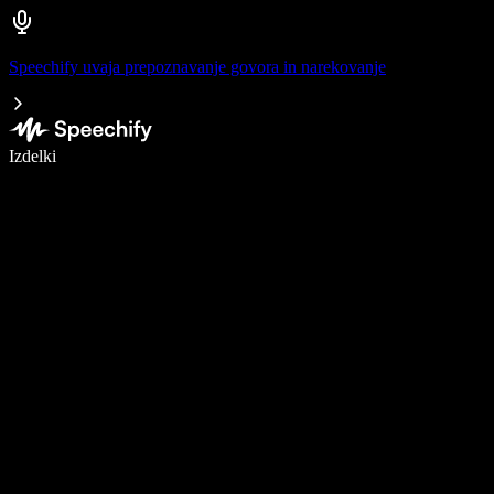
Speechify uvaja prepoznavanje govora in narekovanje
Pišite 5× hitreje z narekovanjem
Izdelki
Več o tem