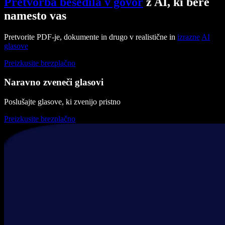
Pretvorba besedila v govor
z AI, ki bere
namesto vas
Pretvorite PDF-je, dokumente in drugo v realistične in
izrazne
AI
glasove
Preizkusite brezplačno
Naravno zveneči glasovi
Poslušajte glasove, ki zvenijo pristno
Preizkusite brezplačno