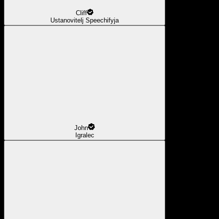
Cliff
Ustanovitelj Speechifyja
John
Igralec