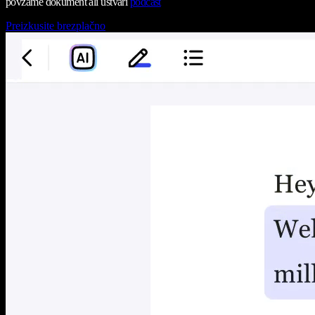
povzame dokument ali ustvari
podcast
Preizkusite brezplačno