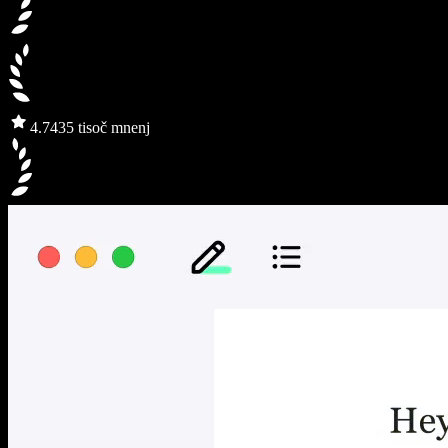
4.7
435 tisoč mnenj