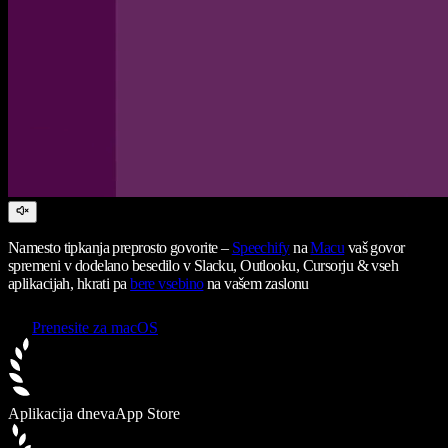
Namesto tipkanja preprosto govorite –
Speechify
na
Macu
vaš govor
spremeni v dodelano besedilo v Slacku, Outlooku, Cursorju & vseh
aplikacijah, hkrati pa
bere vsebino
na vašem zaslonu
Prenesite za macOS
Aplikacija dneva
App Store