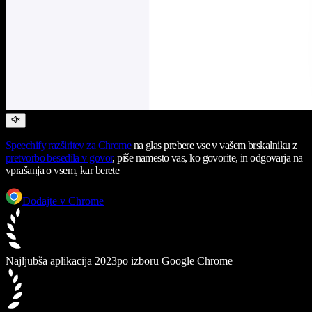
Speechify
razširitev za Chrome
na glas prebere vse v vašem brskalniku z
pretvorbo besedila v govor
, piše namesto vas, ko govorite, in odgovarja na
vprašanja o vsem, kar berete
Dodajte v Chrome
Najljubša aplikacija 2023
po izboru Google Chrome