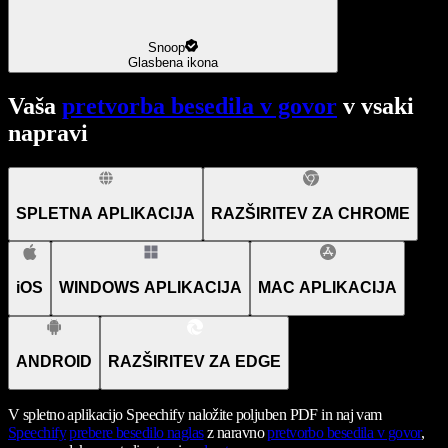
Snoop
Glasbena ikona
Vaša
pretvorba besedila v govor
v vsaki
napravi
SPLETNA APLIKACIJA
RAZŠIRITEV ZA CHROME
iOS
WINDOWS APLIKACIJA
MAC APLIKACIJA
ANDROID
RAZŠIRITEV ZA EDGE
V spletno aplikacijo Speechify naložite poljuben PDF in naj vam
Speechify
prebere besedilo naglas
z naravno
pretvorbo besedila v govor
,