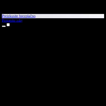
Preizkusite brezplačno
Prenesite zdaj
Izdelki
Pretvorba besedila v govor
Aplikaciji za iPhone in iPad
Aplikacija za Android
Razširitev za Chrome
Razširitev za Edge
Spletna aplikacija
Aplikacija za Mac
Aplikacija za Windows