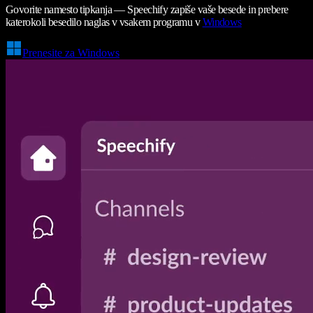
Govorite namesto tipkanja — Speechify zapiše vaše besede in prebere
katerokoli besedilo naglas v vsakem programu v
Windows
Prenesite za Windows