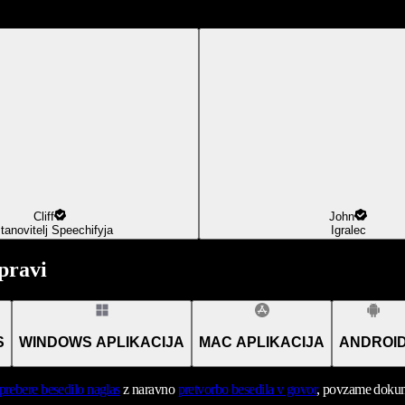
Cliff
John
tanovitelj Speechifyja
Igralec
pravi
S
WINDOWS APLIKACIJA
MAC APLIKACIJA
ANDROI
prebere besedilo naglas
z naravno
pretvorbo besedila v govor
, povzame dokume