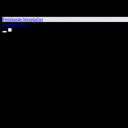
Preizkusite brezplačno
Prenesite zdaj
Izdelki
Pretvorba besedila v govor
Aplikaciji za iPhone in iPad
Aplikacija za Android
Razširitev za Chrome
Razširitev za Edge
Spletna aplikacija
Aplikacija za Mac
Aplikacija za Windows