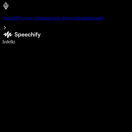
Speechify uvaja prepoznavanje govora in narekovanje
Pišite 5× hitreje z narekovanjem
Izdelki
Več o tem