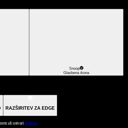
Snoop
Glasbena ikona
D
RAZŠIRITEV ZA EDGE
nt ali ustvari
podcast