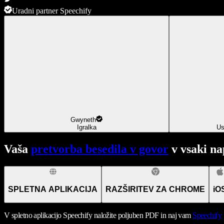
Uradni partner Speechify
Gwyneth
Igralka
Us
Vaša
pretvorba besedila v govor
v vsaki na
SPLETNA APLIKACIJA
RAZŠIRITEV ZA CHROME
iO
V spletno aplikacijo Speechify naložite poljuben PDF in naj vam
Speechify