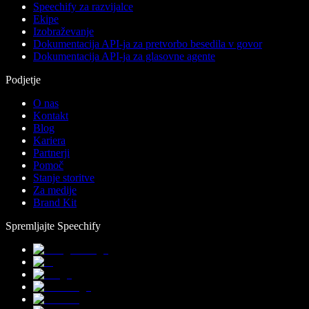
Speechify za razvijalce
Ekipe
Izobraževanje
Dokumentacija API-ja za pretvorbo besedila v govor
Dokumentacija API-ja za glasovne agente
Podjetje
O nas
Kontakt
Blog
Kariera
Partnerji
Pomoč
Stanje storitve
Za medije
Brand Kit
Spremljajte Speechify