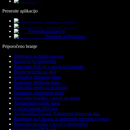
Prenesite aplikacijo
Prenesite za macOS
Prenesite za Windows
Priporočeno branje
Diktiranje in prepis govora
Glasovni AI-pomočnik
Pretvorba PDF-ja v govor za Android
Branje besedila na glas
Generator ženskega glasu
Generator moškega glasu
Najboljša orodja za disleksijo
Generator robotskega glasu
Pretvorba besedila v govor za anime
AI-spreminjevalnik glasu
Zvočni bralnik PDF-jev
Ali mi lahko Google Dokumenti berejo na glas
Razširitev za Chrome za pretvorbo besedila v govor
Pretvorba besedila v govor v hindujščini
Glasno branje PDF-jev