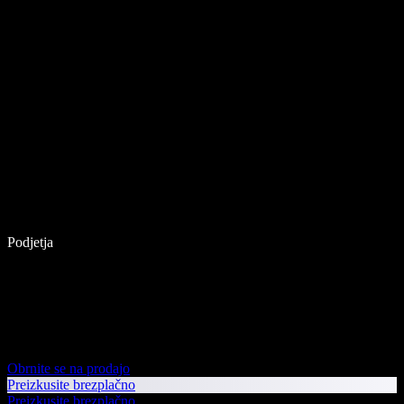
Podjetja
Obrnite se na prodajo
Preizkusite brezplačno
Preizkusite brezplačno