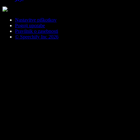
Nastavitve piškotkov
Pogoji uporabe
Pravilnik o zasebnosti
© Speechify Inc 2026