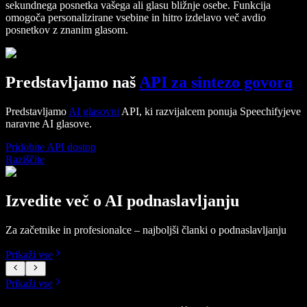
sekundnega posnetka vašega ali glasu bližnje osebe. Funkcija
omogoča personalizirane vsebine in hitro izdelavo več avdio
posnetkov z znanim glasom.
Predstavljamo naš
API za sintezo govora
Predstavljamo
AI glasovni
API, ki razvijalcem ponuja Speechifyjeve
naravne AI glasove.
Pridobite API dostop
Raziščite
Izvedite več o AI podnaslavljanju
Za začetnike in profesionalce – najboljši članki o podnaslavljanju
Prikaži vse
Prikaži vse