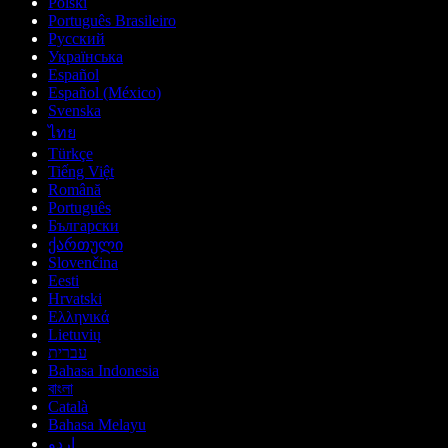
Polski
Português Brasileiro
Русский
Українська
Español
Español (México)
Svenska
ไทย
Türkçe
Tiếng Việt
Română
Português
Български
ქართული
Slovenčina
Eesti
Hrvatski
Ελληνικά
Lietuvių
עברית
Bahasa Indonesia
বাংলা
Català
Bahasa Melayu
اردو