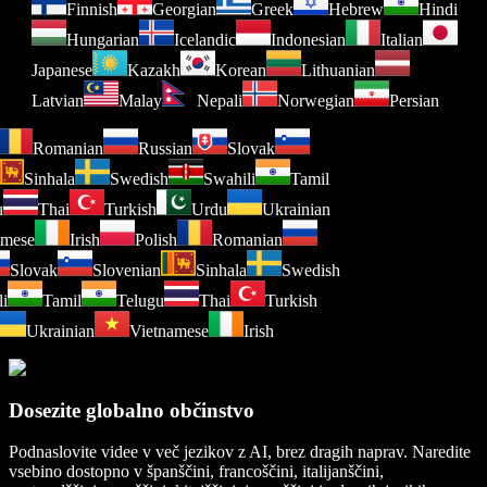
Finnish
Georgian
Greek
Hebrew
Hindi
Hungarian
Icelandic
Indonesian
Italian
Japanese
Kazakh
Korean
Lithuanian
Latvian
Malay
Nepali
Norwegian
Persian
Romanian
Russian
Slovak
Sinhala
Swedish
Swahili
Tamil
Thai
Turkish
Urdu
Ukrainian
mese
Irish
Polish
Romanian
Slovak
Slovenian
Sinhala
Swedish
i
Tamil
Telugu
Thai
Turkish
Ukrainian
Vietnamese
Irish
Dosezite globalno občinstvo
Podnaslovite videe v več jezikov z AI, brez dragih naprav. Naredite
vsebino dostopno v španščini, francoščini, italijanščini,