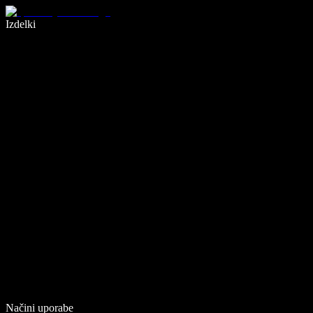
Pišite 5× hitreje z narekovanjem
Izdelki
Več o tem
Načini uporabe