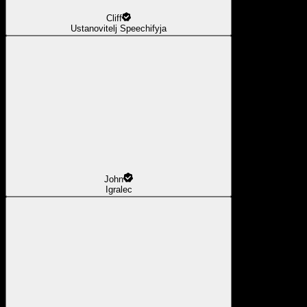
Cliff
Ustanovitelj Speechifyja
John
Igralec