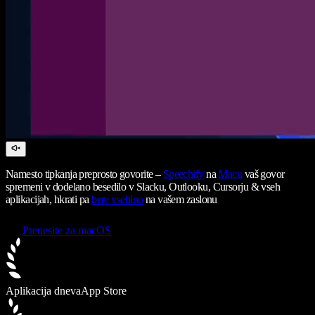
Namesto tipkanja preprosto govorite –
Speechify
na
Macu
vaš govor
spremeni v dodelano besedilo v Slacku, Outlooku, Cursorju & vseh
aplikacijah, hkrati pa
bere vsebino
na vašem zaslonu
Prenesite za macOS
Aplikacija dneva
App Store