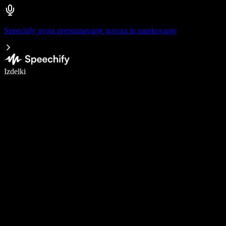
Speechify uvaja prepoznavanje govora in narekovanje
Pišite 5× hitreje z narekovanjem
Izdelki
Več o tem