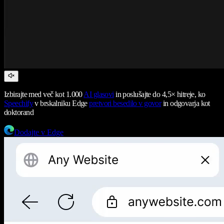
Izbirajte med več kot 1.000
AI glasovi
in poslušajte do 4,5× hitreje, ko
Speechify
v brskalniku Edge
pretvori besedilo v govor
in odgovarja kot
doktorand
Dodajte v Edge