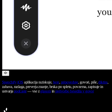
Speechify
iOS
aplikacija raziskuje,
bere
,
pripoveduje
, govori, piše,
diktira
,
zabava, razlaga, preverja znanje, brska po spletu, povzema, zapisuje in
ustvarja
podcaste
— vse z
glasom
in
pretvorbo besedila v govor