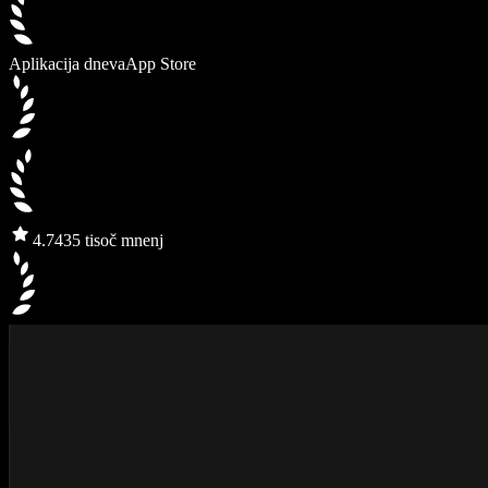
Aplikacija dneva
App Store
4.7
435 tisoč mnenj