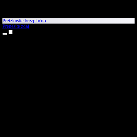
Preizkusite brezplačno
Prenesite zdaj
Izdelki
Pretvorba besedila v govor
Aplikaciji za iPhone in iPad
Aplikacija za Android
Razširitev za Chrome
Razširitev za Edge
Spletna aplikacija
Aplikacija za Mac
Aplikacija za Windows