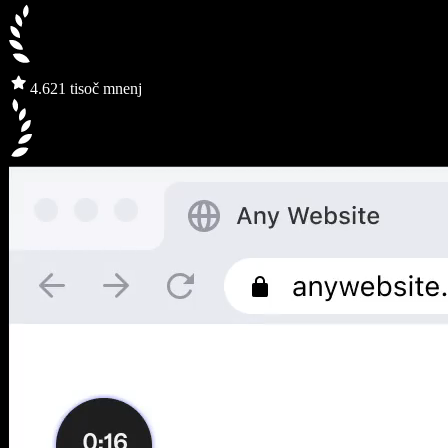
4.6
21 tisoč mnenj