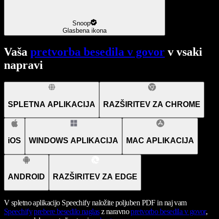
Snoop
Glasbena ikona
Vaša
pretvorba besedila v govor
v vsaki
napravi
SPLETNA APLIKACIJA
RAZŠIRITEV ZA CHROME
iOS
WINDOWS APLIKACIJA
MAC APLIKACIJA
ANDROID
RAZŠIRITEV ZA EDGE
V spletno aplikacijo Speechify naložite poljuben PDF in naj vam
Speechify
prebere besedilo naglas
z naravno
pretvorbo besedila v govor
,