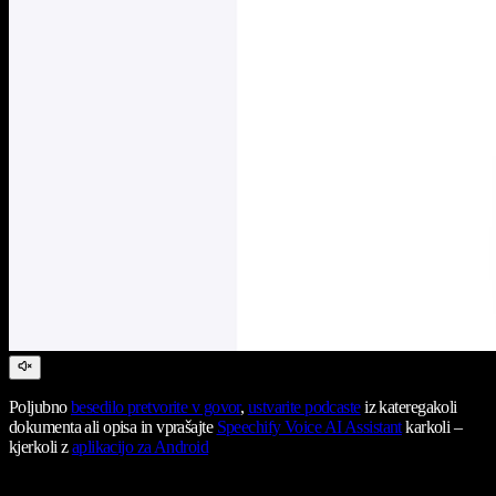
Poljubno
besedilo pretvorite v govor
,
ustvarite podcaste
iz kateregakoli
dokumenta ali opisa in vprašajte
Speechify Voice AI Assistant
karkoli –
kjerkoli z
aplikacijo za Android