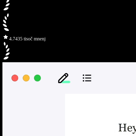
4.7
435 tisoč mnenj