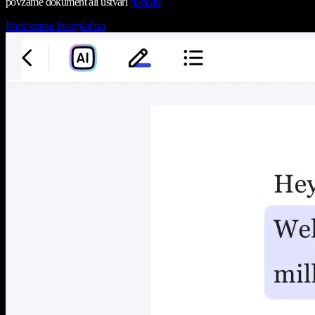
povzame dokument ali ustvari
podcast
Preizkusite brezplačno