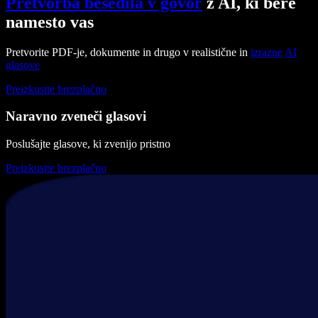
Pretvorba besedila v govor
z AI, ki bere
namesto vas
Pretvorite PDF-je, dokumente in drugo v realistične in
izrazne
AI
glasove
Preizkusite brezplačno
Naravno zveneči glasovi
Poslušajte glasove, ki zvenijo pristno
Preizkusite brezplačno