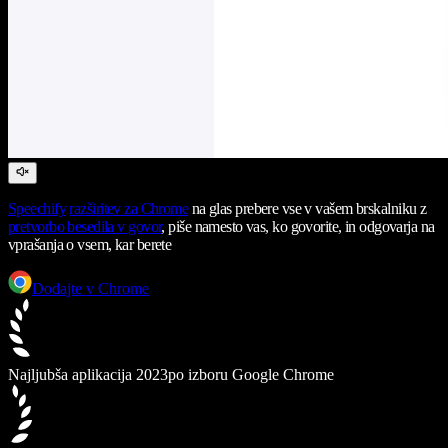
Speechify
razširitev za Chrome
na glas prebere vse v vašem brskalniku z
pretvorbo besedila v govor
, piše namesto vas, ko govorite, in odgovarja na
vprašanja o vsem, kar berete
Dodajte v Chrome
Najljubša aplikacija 2023
po izboru Google Chrome