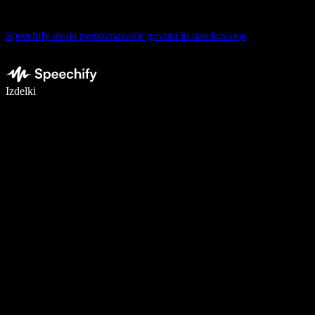
Speechify uvaja prepoznavanje govora in narekovanje
Pišite 5× hitreje z narekovanjem
Izdelki
Več o tem