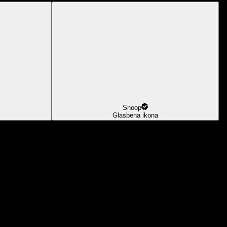
Snoop
Glasbena ikona