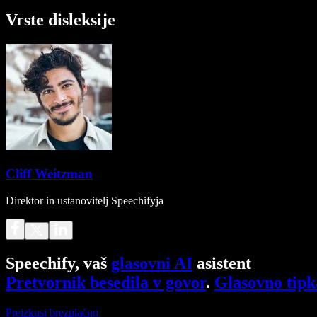
Vrste disleksije
Cliff Weitzman
Direktor in ustanovitelj Speechifyja
Speechify, vaš
glasovni AI
asistent
Pretvornik besedila v govor
.
Glasovno tipk
Preizkusi brezplačno