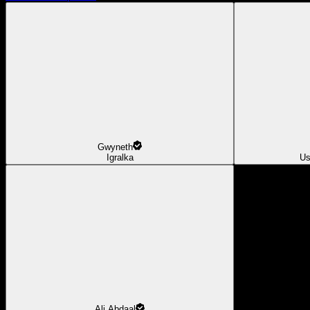
Gwyneth
Igralka
Us
Ali Abdaal