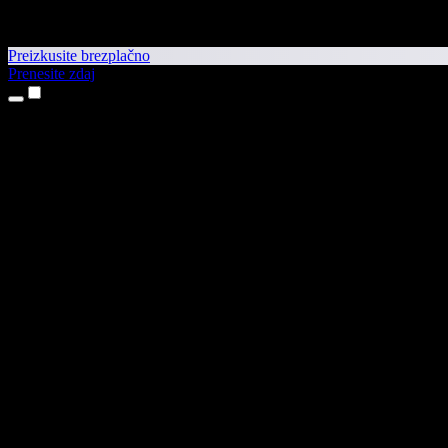
Preizkusite brezplačno
Prenesite zdaj
Izdelki
Pretvorba besedila v govor
Aplikaciji za iPhone in iPad
Aplikacija za Android
Razširitev za Chrome
Razširitev za Edge
Spletna aplikacija
Aplikacija za Mac
Aplikacija za Windows