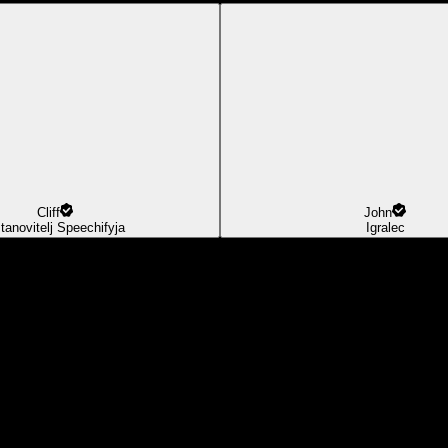
Cliff
John
tanovitelj Speechifyja
Igralec