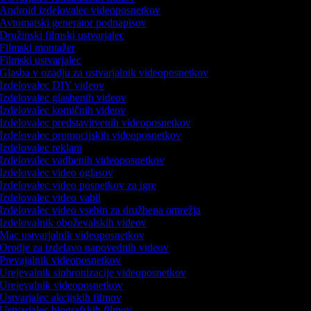
Android izdelovalec videoposnetkov
Avtomatski generator podnapisov
Družinski filmski ustvarjalec
Filmski montažer
Filmski ustvarjalec
Glasba v ozadju za ustvarjalnik videoposnetkov
Izdelovalec DIY videov
Izdelovalec glasbenih videov
Izdelovalec komičnih videov
Izdelovalec predstavitvenih videoposnetkov
Izdelovalec promocijskih videoposnetkov
Izdelovalec reklam
Izdelovalec vadbenih videoposnetkov
Izdelovalec video oglasov
Izdelovalec video posnetkov za igre
Izdelovalec video vabil
Izdelovalec video vsebin za družbena omrežja
Izdelovalnik oboževalskih videov
Mac ustvarjalnik videoposnetkov
Orodje za izdelavo napovednih videov
Prevajalnik videoposnetkov
Urejevalnik sinhronizacije videoposnetkov
Urejevalnik videoposnetkov
Ustvarjalec akcijskih filmov
Ustvarjalec biografskih filmov