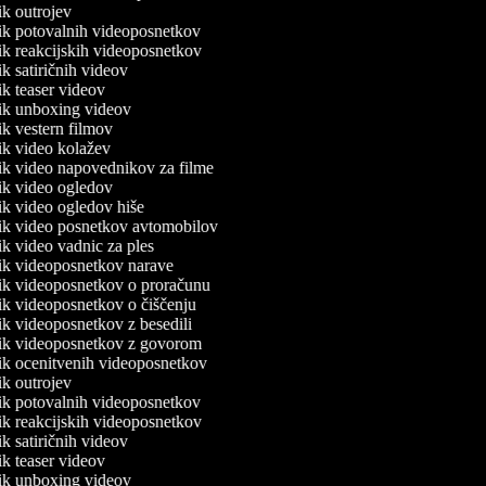
nik outrojev
lnik potovalnih videoposnetkov
nik reakcijskih videoposnetkov
nik satiričnih videov
nik teaser videov
lnik unboxing videov
nik vestern filmov
nik video kolažev
lnik video napovednikov za filme
nik video ogledov
nik video ogledov hiše
lnik video posnetkov avtomobilov
nik video vadnic za ples
lnik videoposnetkov narave
lnik videoposnetkov o proračunu
nik videoposnetkov o čiščenju
nik videoposnetkov z besedili
lnik videoposnetkov z govorom
lnik ocenitvenih videoposnetkov
nik outrojev
lnik potovalnih videoposnetkov
nik reakcijskih videoposnetkov
nik satiričnih videov
nik teaser videov
lnik unboxing videov