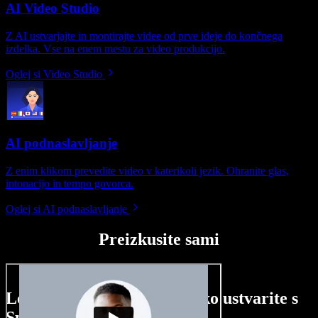
AI Video Studio
Z AI ustvarjajte in montirajte videe od prve ideje do končnega
izdelka. Vse na enem mestu za video produkcijo.
Oglej si Video Studio
AI podnaslavljanje
Z enim klikom prevedite video v katerikoli jezik. Ohranite glas,
intonacijo in tempo govorca.
Oglej si AI podnaslavljanje
Preizkusite sami
Le nekaj primerov, kaj lahko ustvarite s
Speechify Studio.