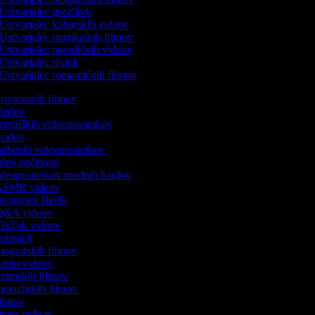
Ustvarjalec grozljivk
Ustvarjalec kuharskih videov
Ustvarjalec muzikalnih filmov
Ustvarjalec parodičnih videov
Ustvarjalec risank
Ustvarjalec romantičnih filmov
skrivnostnih filmov
rilerjev
umetniških videoposnetkov
 uvodov
vadbenih videoposnetkov
video pričevanj
 videoposnetkov modnih haulov
k ASMR videov
 Instagram Reels
k Q&A videov
 TikTok videov
 animacij
 biografskih filmov
 demo videov
 dramskih filmov
fantazijskih filmov
 filmov
fitnes videov