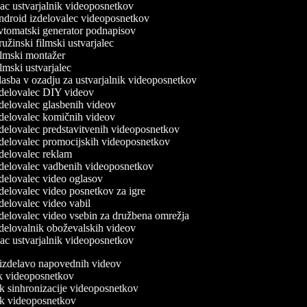
c ustvarjalnik videoposnetkov
droid izdelovalec videoposnetkov
tomatski generator podnapisov
žinski filmski ustvarjalec
lmski montažer
mski ustvarjalec
asba v ozadju za ustvarjalnik videoposnetkov
delovalec DIY videov
delovalec glasbenih videov
delovalec komičnih videov
delovalec predstavitvenih videoposnetkov
delovalec promocijskih videoposnetkov
delovalec reklam
delovalec vadbenih videoposnetkov
delovalec video oglasov
delovalec video posnetkov za igre
delovalec video vabil
delovalec video vsebin za družbena omrežja
delovalnik oboževalskih videov
c ustvarjalnik videoposnetkov
a izdelavo napovednih videov
nik videoposnetkov
ik sinhronizacije videoposnetkov
nik videoposnetkov