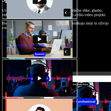
Ustvarjajte govorne posnetke, dodajajte brezplačne slike, glasbo,
videe, klonirajte svoj glas in pripravite celoten avdio-video projekt.
Brez učenja in kar iz brskalnika ustvarjalci premikajo meje in oživijo
vse ideje.
Zaženi Studio