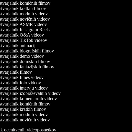
tvarjalnik komičnih filmov
tvarjalnik kratkih filmov
tvarjalnik modnih videov
tvarjalnik novičnih videov
tvarjalnik ASMR videov
tvarjalnik Instagram Reels
tvarjalnik Q&A videov
tvarjalnik TikTok videov
tvarjalnik animacij
tvarjalnik biografskih filmov
tvarjalnik demo videov
tvarjalnik dramskih filmov
varjalnik fantazijskih filmov
tvarjalnik filmov
varjalnik fitnes videov
tvarjalnik foto videov
tvarjalnik intervju videov
tvarjalnik izobraževalnih videov
tvarjalnik komentarnih videov
tvarjalnik komičnih filmov
tvarjalnik kratkih filmov
tvarjalnik modnih videov
tvarjalnik novičnih videov
lnik ocenitvenih videoposnetkov