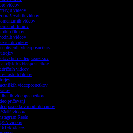
 foto videov
intervju videov
 izobraževalnih videov
 komentarnih videov
 komičnih filmov
kratkih filmov
 modnih videov
 novičnih videov
 ocenitvenih videoposnetkov
 outrojev
 potovalnih videoposnetkov
 reakcijskih videoposnetkov
satiričnih videov
skrivnostnih filmov
rilerjev
umetniških videoposnetkov
 uvodov
vadbenih videoposnetkov
video pričevanj
 videoposnetkov modnih haulov
k ASMR videov
 Instagram Reels
k Q&A videov
 TikTok videov