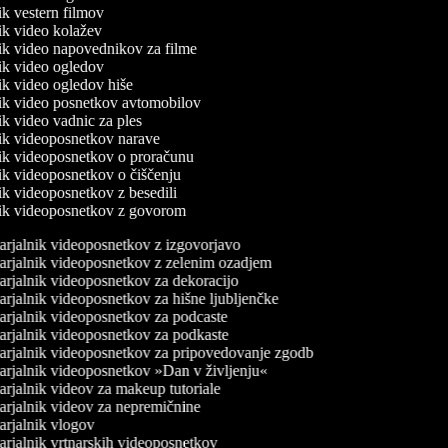
nik vestern filmov
nik video kolažev
lnik video napovednikov za filme
nik video ogledov
nik video ogledov hiše
lnik video posnetkov avtomobilov
nik video vadnic za ples
lnik videoposnetkov narave
lnik videoposnetkov o proračunu
nik videoposnetkov o čiščenju
nik videoposnetkov z besedili
lnik videoposnetkov z govorom
rjalnik videoposnetkov z izgovorjavo
rjalnik videoposnetkov z zelenim ozadjem
rjalnik videoposnetkov za dekoracijo
rjalnik videoposnetkov za hišne ljubljenčke
rjalnik videoposnetkov za podcaste
rjalnik videoposnetkov za podkaste
rjalnik videoposnetkov za pripovedovanje zgodb
rjalnik videoposnetkov »Dan v življenju«
rjalnik videov za makeup tutoriale
rjalnik videov za nepremičnine
rjalnik vlogov
rjalnik vrtnarskih videoposnetkov