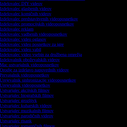
Izdelovalec DIY videov
Izdelovalec glasbenih videov
Izdelovalec komičnih videov
Izdelovalec predstavitvenih videoposnetkov
Izdelovalec promocijskih videoposnetkov
Izdelovalec reklam
Izdelovalec vadbenih videoposnetkov
Izdelovalec video oglasov
Izdelovalec video posnetkov za igre
Izdelovalec video vabil
Izdelovalec video vsebin za družbena omrežja
Izdelovalnik oboževalskih videov
Mac ustvarjalnik videoposnetkov
Orodje za izdelavo napovednih videov
Prevajalnik videoposnetkov
Urejevalnik sinhronizacije videoposnetkov
Urejevalnik videoposnetkov
Ustvarjalec akcijskih filmov
Ustvarjalec biografskih filmov
Ustvarjalec grozljivk
Ustvarjalec kuharskih videov
Ustvarjalec muzikalnih filmov
Ustvarjalec parodičnih videov
Ustvarjalec risank
Ustvarjalec romantičnih filmov