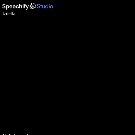
Pišite 5× hitreje z narekovanjem
Izdelki
Več o tem