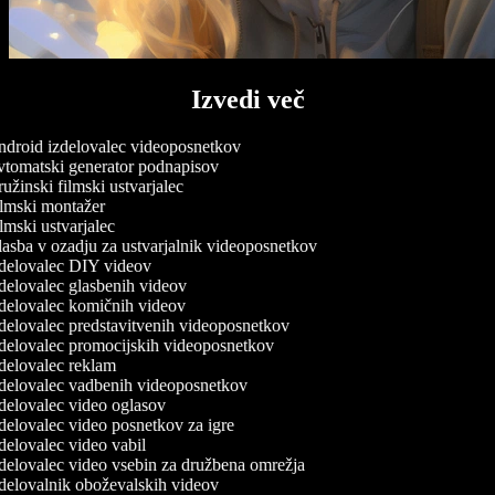
Izvedi več
droid izdelovalec videoposnetkov
tomatski generator podnapisov
žinski filmski ustvarjalec
lmski montažer
mski ustvarjalec
asba v ozadju za ustvarjalnik videoposnetkov
delovalec DIY videov
delovalec glasbenih videov
delovalec komičnih videov
delovalec predstavitvenih videoposnetkov
delovalec promocijskih videoposnetkov
delovalec reklam
delovalec vadbenih videoposnetkov
delovalec video oglasov
delovalec video posnetkov za igre
delovalec video vabil
delovalec video vsebin za družbena omrežja
delovalnik oboževalskih videov