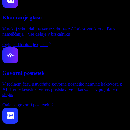
Kloniranje glasu
V nekaj sekundah ustvarite vrhunske AI glasovne klone. Brez
nameščanja – vse deluje v brskalniku.
Oglej si kloniranje glasu
Govorni posnetek
V realnem času ustvarjajte govorne posnetke naravne kakovosti z
AI. Berite besedila, videe, predstavitve – karkoli – v poljubnem
slogu.
Oglej si govorni posnetek