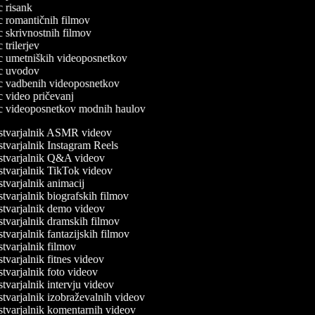
ec risank
ec romantičnih filmov
ec skrivnostnih filmov
c trilerjev
lec umetniških videoposnetkov
lec uvodov
lec vadbenih videoposnetkov
ec video pričevanj
lec videoposnetkov modnih haulov
tvarjalnik ASMR videov
tvarjalnik Instagram Reels
tvarjalnik Q&A videov
tvarjalnik TikTok videov
tvarjalnik animacij
tvarjalnik biografskih filmov
tvarjalnik demo videov
tvarjalnik dramskih filmov
varjalnik fantazijskih filmov
tvarjalnik filmov
varjalnik fitnes videov
tvarjalnik foto videov
tvarjalnik intervju videov
tvarjalnik izobraževalnih videov
tvarjalnik komentarnih videov