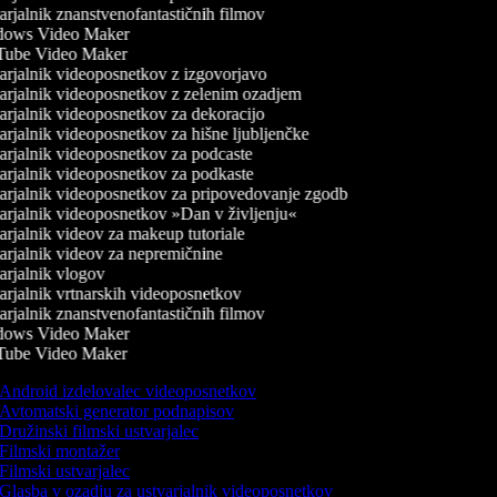
rjalnik znanstvenofantastičnih filmov
ows Video Maker
ube Video Maker
rjalnik videoposnetkov z izgovorjavo
rjalnik videoposnetkov z zelenim ozadjem
rjalnik videoposnetkov za dekoracijo
rjalnik videoposnetkov za hišne ljubljenčke
rjalnik videoposnetkov za podcaste
rjalnik videoposnetkov za podkaste
rjalnik videoposnetkov za pripovedovanje zgodb
rjalnik videoposnetkov »Dan v življenju«
rjalnik videov za makeup tutoriale
rjalnik videov za nepremičnine
rjalnik vlogov
rjalnik vrtnarskih videoposnetkov
rjalnik znanstvenofantastičnih filmov
ows Video Maker
ube Video Maker
Android izdelovalec videoposnetkov
Avtomatski generator podnapisov
Družinski filmski ustvarjalec
Filmski montažer
Filmski ustvarjalec
Glasba v ozadju za ustvarjalnik videoposnetkov