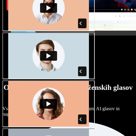
Ogromna izbira moških in ženskih glasov
ter naglasov
Vsak projekt je unikaten. Izbirajte med stotinami AI glasov in
naglasov ter jih prilagodite po svoje.