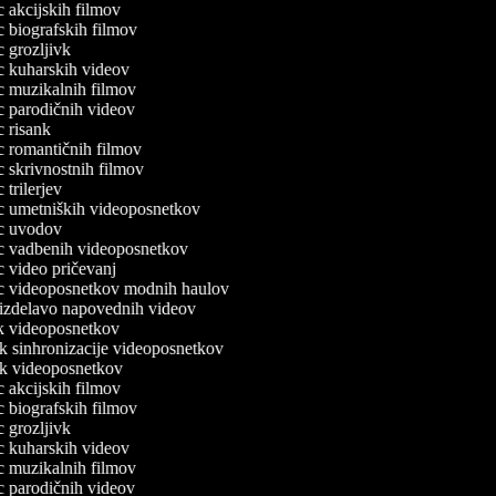
ec akcijskih filmov
ec biografskih filmov
ec grozljivk
ec kuharskih videov
ec muzikalnih filmov
ec parodičnih videov
ec risank
ec romantičnih filmov
ec skrivnostnih filmov
c trilerjev
lec umetniških videoposnetkov
lec uvodov
lec vadbenih videoposnetkov
ec video pričevanj
lec videoposnetkov modnih haulov
a izdelavo napovednih videov
nik videoposnetkov
ik sinhronizacije videoposnetkov
nik videoposnetkov
ec akcijskih filmov
ec biografskih filmov
ec grozljivk
ec kuharskih videov
ec muzikalnih filmov
ec parodičnih videov