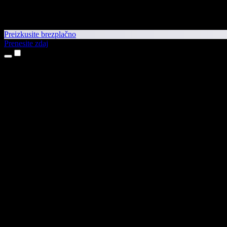
Preizkusite brezplačno
Prenesite zdaj
Izdelki
Pretvorba besedila v govor
Aplikaciji za iPhone in iPad
Aplikacija za Android
Razširitev za Chrome
Razširitev za Edge
Spletna aplikacija
Aplikacija za Mac
Aplikacija za Windows