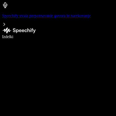
Speechify uvaja prepoznavanje govora in narekovanje
Pišite 5× hitreje z narekovanjem
Izdelki
Več o tem