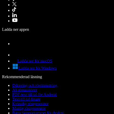
Ladda ner appen
Ladda ner för macOS
Ladda ner för Windows
Rekommenderad läsning
Diktering och röstinmatning
AI-röstassistent
PDF-text till tal för Android
Text-till-tal-läsare
Kvinnlig röstgenerator
Manlig röstgenerator
Bästa läsprogrammet för dyslexi