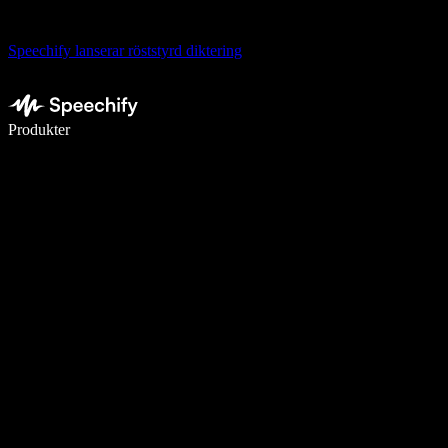
Speechify lanserar röststyrd diktering
Skriv 5× snabbare med röstdiktering
Produkter
Läs mer