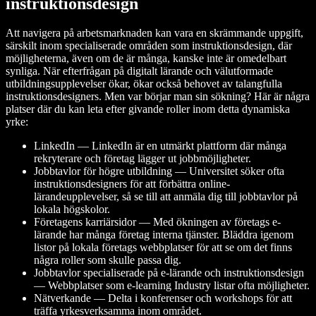
instruktionsdesign
Att navigera på arbetsmarknaden kan vara en skrämmande uppgift,
särskilt inom specialiserade områden som instruktionsdesign, där
möjligheterna, även om de är många, kanske inte är omedelbart
synliga. När efterfrågan på digitalt lärande och välutformade
utbildningsupplevelser ökar, ökar också behovet av talangfulla
instruktionsdesigners. Men var börjar man sin sökning? Här är några
platser där du kan leta efter givande roller inom detta dynamiska
yrke:
LinkedIn — LinkedIn är en utmärkt plattform där många
rekryterare och företag lägger ut jobbmöjligheter.
Jobbtavlor för högre utbildning — Universitet söker ofta
instruktionsdesigners för att förbättra online-
lärandeupplevelser, så se till att anmäla dig till jobbtavlor på
lokala högskolor.
Företagens karriärsidor — Med ökningen av företags e-
lärande har många företag interna tjänster. Bläddra igenom
listor på lokala företags webbplatser för att se om det finns
några roller som skulle passa dig.
Jobbtavlor specialiserade på e-lärande och instruktionsdesign
— Webbplatser som e-learning Industry listar ofta möjligheter.
Nätverkande — Delta i konferenser och workshops för att
träffa yrkesverksamma inom området.