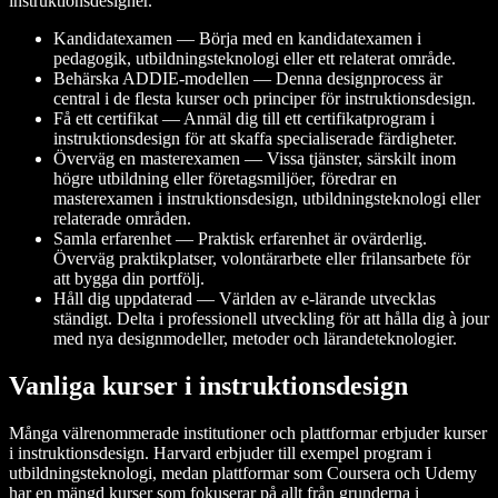
instruktionsdesigner.
Kandidatexamen — Börja med en kandidatexamen i
pedagogik, utbildningsteknologi eller ett relaterat område.
Behärska ADDIE-modellen — Denna designprocess är
central i de flesta kurser och principer för instruktionsdesign.
Få ett certifikat — Anmäl dig till ett certifikatprogram i
instruktionsdesign för att skaffa specialiserade färdigheter.
Överväg en masterexamen — Vissa tjänster, särskilt inom
högre utbildning eller företagsmiljöer, föredrar en
masterexamen i instruktionsdesign, utbildningsteknologi eller
relaterade områden.
Samla erfarenhet — Praktisk erfarenhet är ovärderlig.
Överväg praktikplatser, volontärarbete eller frilansarbete för
att bygga din portfölj.
Håll dig uppdaterad — Världen av e-lärande utvecklas
ständigt. Delta i professionell utveckling för att hålla dig à jour
med nya designmodeller, metoder och lärandeteknologier.
Vanliga kurser i instruktionsdesign
Många välrenommerade institutioner och plattformar erbjuder kurser
i instruktionsdesign. Harvard erbjuder till exempel program i
utbildningsteknologi, medan plattformar som Coursera och Udemy
har en mängd kurser som fokuserar på allt från grunderna i