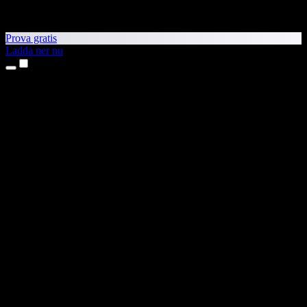
Prova gratis
Ladda ner nu
Produkter
Text till tal
Appar för iPhone och iPad
Android-app
Chrome-tillägg
Edge-tillägg
Webbapp
Mac-app
Windows-app