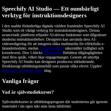
Speechify AI Studio — Ett oumbärligt
verktyg för instruktionsdesigners
I den snabbt föränderliga digitala världen framträder Speechify AI
Studio som ett viktigt verktyg för instruktionsdesigners. Denna
avancerade plattform erbjuder AI-drivna funktioner som tillgodoser
moderna instruktionsbehov. Designers kan använda dess AI-
videoredigering för att integrera olika multimedia för effektfulla e-
lärandemoduler, medan
AI-röstöverlägg
säkerställer tydlighet och
konsekvens. Den 1-klicks
dubbningen
förbättrar tillgängligheten
med flera språk, vilket ökar engagemanget. Genom att utnyttja
Speechify AI Studio kan designers producera inkluderande,
förstklassigt utbildningsinnehåll som passar olika elever. Upplev
Speechify AI Studio gratis
idag.
Vanliga frågor
Vad är självstudiekurser?
Självstudiekurser är utbildningsprogram där studenterna går igenom
materialet i sin egen takt utan fasta tidsfrister.