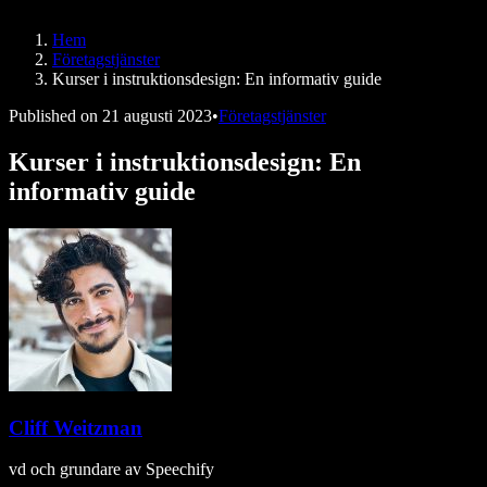
Speechify för DSA
SIMBA-röstagenter
Hem
Speechify för utvecklare
Företagstjänster
Kurser i instruktionsdesign: En informativ guide
Published on
21 augusti 2023
•
Företagstjänster
Kurser i instruktionsdesign: En
informativ guide
Cliff Weitzman
vd och grundare av Speechify