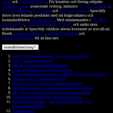
Dogg
och
Gwyneth Paltrow
. För kreatörer och företag erbjuder
Speechify Studio
avancerade verktyg, inklusive
AI Voice Generator
,
AI Voice Cloning
,
AI Dubbing
och
AI Voice Changer
. Speechify
driver även ledande produkter med sitt högkvalitativa och
kostnadseffektiva
text-till-tal-API
. Med omnämnanden i
The Wall
Street Journal
,
CNBC
,
Forbes
,
TechCrunch
och andra stora
nyhetskanaler är Speechify världens största leverantör av text-till-tal.
Besök
speechify.com/news
,
speechify.com/blog
och
speechify.com/press
för att läsa mer.
Innehållsförteckning
Kurser i instruktionsdesign: En informativ guide
Vad är instruktionsdesign?
Hur lär man sig instruktionsdesign?
Topp 10 jobb inom instruktionsdesign
Vilka kvalifikationer behövs för att bli instruktionsdesigner?
Vanliga kurser i instruktionsdesign
De bästa gratis kurserna i instruktionsdesign
De bästa kurserna i instruktionsdesign för nybörjare
De bästa avancerade kurserna i instruktionsdesign
Var man hittar jobb inom instruktionsdesign
Speechify AI Studio — Ett oumbärligt verktyg för
instruktionsdesigners
Vanliga frågor