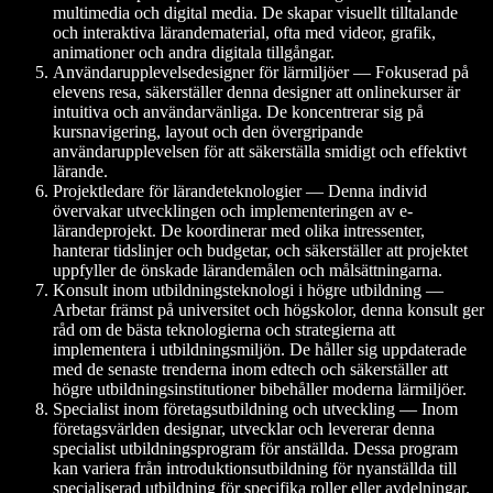
multimedia och digital media. De skapar visuellt tilltalande
och interaktiva lärandematerial, ofta med videor, grafik,
animationer och andra digitala tillgångar.
Användarupplevelsedesigner för lärmiljöer — Fokuserad på
elevens resa, säkerställer denna designer att onlinekurser är
intuitiva och användarvänliga. De koncentrerar sig på
kursnavigering, layout och den övergripande
användarupplevelsen för att säkerställa smidigt och effektivt
lärande.
Projektledare för lärandeteknologier — Denna individ
övervakar utvecklingen och implementeringen av e-
lärandeprojekt. De koordinerar med olika intressenter,
hanterar tidslinjer och budgetar, och säkerställer att projektet
uppfyller de önskade lärandemålen och målsättningarna.
Konsult inom utbildningsteknologi i högre utbildning —
Arbetar främst på universitet och högskolor, denna konsult ger
råd om de bästa teknologierna och strategierna att
implementera i utbildningsmiljön. De håller sig uppdaterade
med de senaste trenderna inom edtech och säkerställer att
högre utbildningsinstitutioner bibehåller moderna lärmiljöer.
Specialist inom företagsutbildning och utveckling — Inom
företagsvärlden designar, utvecklar och levererar denna
specialist utbildningsprogram för anställda. Dessa program
kan variera från introduktionsutbildning för nyanställda till
specialiserad utbildning för specifika roller eller avdelningar.