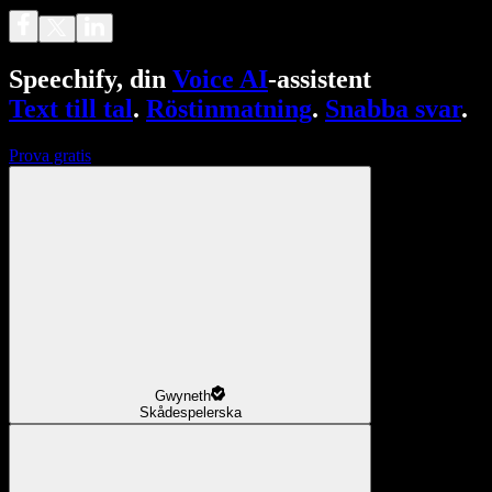
Speechify, din
Voice AI
-assistent
Text till tal
.
Röstinmatning
.
Snabba svar
.
Prova gratis
Gwyneth
Skådespelerska