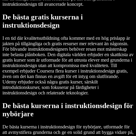
instruktionsdesign till avancerade koncept.
De bästa gratis kurserna i
instruktionsdesign
I en tid där kvalitetsutbildning ofta kommer med en hög prislapp är
jakten på tillgängliga och gratis resurser mer relevant än någonsin.
För blivande instruktionsdesigners behöver resan mot mästerskap
inte belasta plånboken. Den digitala världen erbjuder en skattkista av
gratis kurser som är utformade för att utrusta elever med grunderna i
instruktionsdesign utan att kompromissa med kvaliteten. Till
exempel erbjuder Coursera flera kurser i instruktionsdesign gratis,
även om det kan finnas en avgift för ett intyg om slutförande.
Udemy erbjuder också några gratis kurser, särskilt
introduktionskurser, som fokuserar på färdigheter i
instruktionsdesign och relaterade teknologier.
De bästa kurserna i instruktionsdesign för
nybörjare
De bästa kurserna i instruktionsdesign för nybörjare, utformade för
att avmystifiera grunderna och ge en solid grund att bygga vidare på,