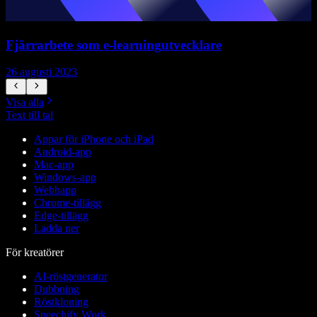
Fjärrarbete som e-learningutvecklare
26 augusti 2023
2
Visa alla
Text till tal
Appar för iPhone och iPad
Android-app
Mac-app
Windows-app
Webbapp
Chrome-tillägg
Edge-tillägg
Ladda ner
För kreatörer
AI-röstgenerator
Dubbning
Röstkloning
Speechify Work