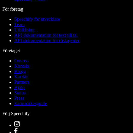
För företag
Speechify för utvecklare
Team
Utbildning
API-dokumentation för text till tal
API-dokumentation för röstagenter
Företaget
Om oss
Kontakt
Blogg
Karriär
Partners
Hjälp
Status
Press
Varumärkesguide
Följ Speechify