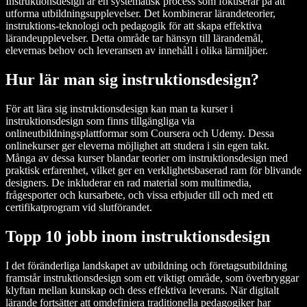
Instruktionsdesign är en systematisk process som fokuserar på att
utforma utbildningsupplevelser. Det kombinerar lärandeteorier,
instruktions-teknologi och pedagogik för att skapa effektiva
lärandeupplevelser. Detta område tar hänsyn till lärandemål,
elevernas behov och leveransen av innehåll i olika lärmiljöer.
Hur lär man sig instruktionsdesign?
För att lära sig instruktionsdesign kan man ta kurser i
instruktionsdesign som finns tillgängliga via
onlineutbildningsplattformar som Coursera och Udemy. Dessa
onlinekurser ger eleverna möjlighet att studera i sin egen takt.
Många av dessa kurser blandar teorier om instruktionsdesign med
praktisk erfarenhet, vilket ger en verklighetsbaserad ram för blivande
designers. De inkluderar en rad material som multimedia,
frågesporter och kursarbete, och vissa erbjuder till och med ett
certifikatprogram vid slutförandet.
Topp 10 jobb inom instruktionsdesign
I det föränderliga landskapet av utbildning och företagsutbildning
framstår instruktionsdesign som ett viktigt område, som överbryggar
klyftan mellan kunskap och dess effektiva leverans. När digitalt
lärande fortsätter att omdefiniera traditionella pedagogiker har