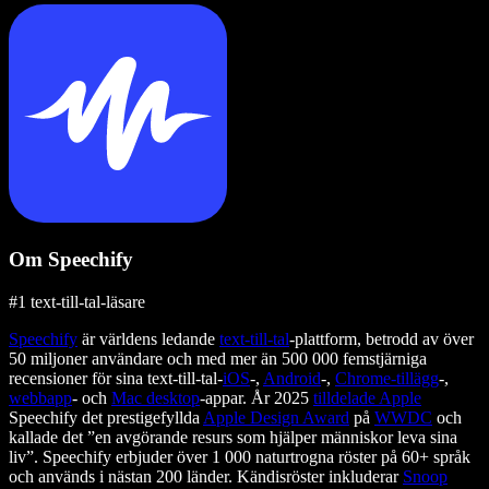
Om Speechify
#1 text-till-tal-läsare
Speechify
är världens ledande
text-till-tal
-plattform, betrodd av över
50 miljoner användare och med mer än 500 000 femstjärniga
recensioner för sina text-till-tal-
iOS
-,
Android
-,
Chrome-tillägg
-,
webbapp
- och
Mac desktop
-appar. År 2025
tilldelade Apple
Speechify det prestigefyllda
Apple Design Award
på
WWDC
och
kallade det ”en avgörande resurs som hjälper människor leva sina
liv”. Speechify erbjuder över 1 000 naturtrogna röster på 60+ språk
och används i nästan 200 länder. Kändisröster inkluderar
Snoop