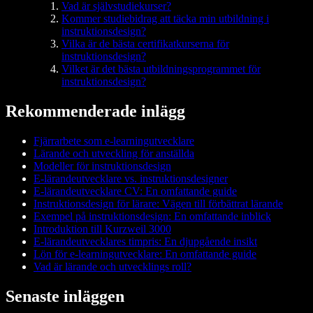
Vad är självstudiekurser?
Kommer studiebidrag att täcka min utbildning i
instruktionsdesign?
Vilka är de bästa certifikatkurserna för
instruktionsdesign?
Vilket är det bästa utbildningsprogrammet för
instruktionsdesign?
Rekommenderade inlägg
Fjärrarbete som e-learningutvecklare
Lärande och utveckling för anställda
Modeller för instruktionsdesign
E-lärandeutvecklare vs. instruktionsdesigner
E-lärandeutvecklare CV: En omfattande guide
Instruktionsdesign för lärare: Vägen till förbättrat lärande
Exempel på instruktionsdesign: En omfattande inblick
Introduktion till Kurzweil 3000
E-lärandeutvecklares timpris: En djupgående insikt
Lön för e-learningutvecklare: En omfattande guide
Vad är lärande och utvecklings roll?
Senaste inläggen