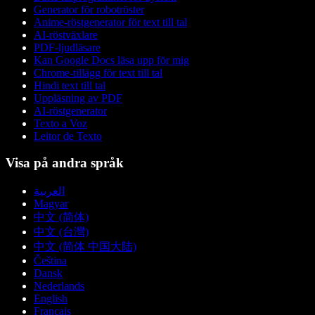
Generator för robotröster
Anime-röstgenerator för text till tal
AI-röstväxlare
PDF-ljudläsare
Kan Google Docs läsa upp för mig
Chrome-tillägg för text till tal
Hindi text till tal
Uppläsning av PDF
AI-röstgenerator
Texto a Voz
Leitor de Texto
Visa på andra språk
العربية
Magyar
中文 (简体)
中文 (台灣)
中文 (简体 中国大陆)
Čeština
Dansk
Nederlands
English
Français