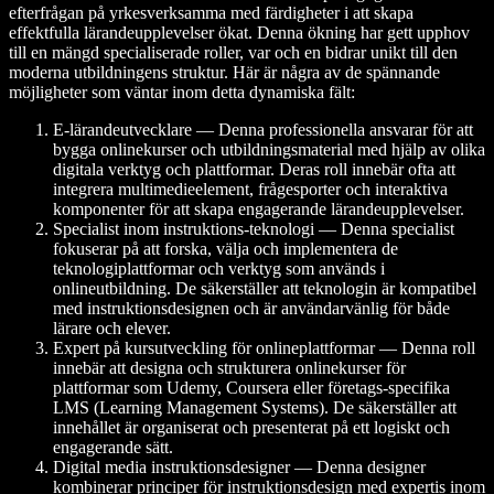
efterfrågan på yrkesverksamma med färdigheter i att skapa
effektfulla lärandeupplevelser ökat. Denna ökning har gett upphov
till en mängd specialiserade roller, var och en bidrar unikt till den
moderna utbildningens struktur. Här är några av de spännande
möjligheter som väntar inom detta dynamiska fält:
E-lärandeutvecklare — Denna professionella ansvarar för att
bygga onlinekurser och utbildningsmaterial med hjälp av olika
digitala verktyg och plattformar. Deras roll innebär ofta att
integrera multimedieelement, frågesporter och interaktiva
komponenter för att skapa engagerande lärandeupplevelser.
Specialist inom instruktions-teknologi — Denna specialist
fokuserar på att forska, välja och implementera de
teknologiplattformar och verktyg som används i
onlineutbildning. De säkerställer att teknologin är kompatibel
med instruktionsdesignen och är användarvänlig för både
lärare och elever.
Expert på kursutveckling för onlineplattformar — Denna roll
innebär att designa och strukturera onlinekurser för
plattformar som Udemy, Coursera eller företags-specifika
LMS (Learning Management Systems). De säkerställer att
innehållet är organiserat och presenterat på ett logiskt och
engagerande sätt.
Digital media instruktionsdesigner — Denna designer
kombinerar principer för instruktionsdesign med expertis inom