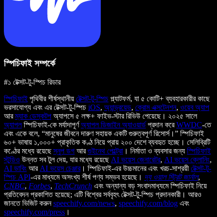
স্পিচিফাই সম্পর্কে
#১ টেক্সট-টু-স্পিচ রিডার
স্পিচিফাই
পৃথিবীর শীর্ষস্থানীয়
টেক্সট-টু-স্পিচ
প্ল্যাটফর্ম, যা ৫ কোটি+ ব্যবহারকারীর কাছে
ভরসাযোগ্য এবং এর টেক্সট-টু-স্পিচ
iOS
,
অ্যান্ড্রয়েড
,
ক্রোম এক্সটেনশন
,
ওয়েব অ্যাপ
আর
ম্যাক ডেস্কটপ
অ্যাপসে ৫ লক্ষ+ ফাইভ-স্টার রিভিউ পেয়েছে। ২০২৫ সালে
অ্যাপল
স্পিচিফাই-কে মর্যাদাপূর্ণ
অ্যাপল ডিজাইন অ্যাওয়ার্ড
প্রদান করে
WWDC
-তে
এবং একে বলে, “মানুষের জীবনে দারুণ সহায়ক একটি গুরুত্বপূর্ণ রিসোর্স।” স্পিচিফাই
৬০+ ভাষায় ১,০০০+ প্রাকৃতিক কণ্ঠ নিয়ে প্রায় ২০০ দেশে ব্যবহৃত হচ্ছে। সেলিব্রিটি
কণ্ঠের মধ্যে রয়েছে
স্নুপ ডগ
আর
গুইনেথ পেল্ট্রো
। নির্মাতা ও ব্যবসার জন্য
স্পিচিফাই
স্টুডিও
উন্নত সব টুল দেয়, যার মধ্যে রয়েছে
AI ভয়েস জেনারেটর
,
AI ভয়েস ক্লোনিং
,
AI ডাবিং
আর
AI ভয়েস চেঞ্জার
। স্পিচিফাই-এর উচ্চমানের এবং খরচ-সাশ্রয়ী
টেক্সট-টু-
স্পিচ API
-এর মাধ্যমে অসংখ্য শীর্ষ পণ্য সম্ভব হয়েছে।
দ্য ওয়াল স্ট্রিট জার্নাল
,
CNBC
,
Forbes
,
TechCrunch
এবং অন্যান্য বড় সংবাদমাধ্যমে স্পিচিফাই নিয়ে
প্রতিবেদন প্রকাশিত হয়েছে; এটি বিশ্বের সর্ববৃহৎ টেক্সট-টু-স্পিচ প্রদানকারী। আরও
জানতে ভিজিট করুন
speechify.com/news
,
speechify.com/blog
এবং
speechify.com/press
।