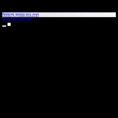
বিনামূল্যে ব্যবহার করে দেখুন
এখনই ডাউনলোড করুন
প্রোডাক্ট
টেক্সট টু স্পিচ
আইফোন ও আইপ্যাড অ্যাপ
অ্যান্ড্রয়েড অ্যাপ
ক্রোম এক্সটেনশন
এজ এক্সটেনশন
ওয়েব অ্যাপ
ম্যাক অ্যাপ
উইন্ডোজ অ্যাপ
এআই ভয়েস জেনারেটর