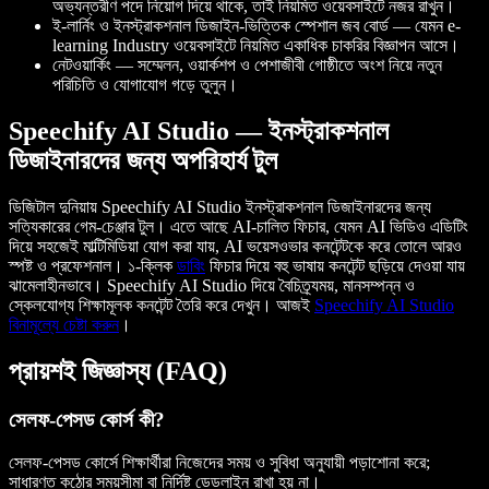
অভ্যন্তরীণ পদে নিয়োগ দিয়ে থাকে, তাই নিয়মিত ওয়েবসাইটে নজর রাখুন।
ই-লার্নিং ও ইনস্ট্রাকশনাল ডিজাইন-ভিত্তিক স্পেশাল জব বোর্ড — যেমন e-
learning Industry ওয়েবসাইটে নিয়মিত একাধিক চাকরির বিজ্ঞাপন আসে।
নেটওয়ার্কিং — সম্মেলন, ওয়ার্কশপ ও পেশাজীবী গোষ্ঠীতে অংশ নিয়ে নতুন
পরিচিতি ও যোগাযোগ গড়ে তুলুন।
Speechify AI Studio — ইনস্ট্রাকশনাল
ডিজাইনারদের জন্য অপরিহার্য টুল
ডিজিটাল দুনিয়ায় Speechify AI Studio ইনস্ট্রাকশনাল ডিজাইনারদের জন্য
সত্যিকারের গেম-চেঞ্জার টুল। এতে আছে AI-চালিত ফিচার, যেমন AI ভিডিও এডিটিং
দিয়ে সহজেই মাল্টিমিডিয়া যোগ করা যায়, AI ভয়েসওভার কনটেন্টকে করে তোলে আরও
স্পষ্ট ও প্রফেশনাল। ১-ক্লিক
ডাবিং
ফিচার দিয়ে বহু ভাষায় কনটেন্ট ছড়িয়ে দেওয়া যায়
ঝামেলাহীনভাবে। Speechify AI Studio দিয়ে বৈচিত্র্যময়, মানসম্পন্ন ও
স্কেলযোগ্য শিক্ষামূলক কনটেন্ট তৈরি করে দেখুন। আজই
Speechify AI Studio
বিনামূল্যে চেষ্টা করুন
।
প্রায়শই জিজ্ঞাস্য (FAQ)
সেলফ-পেসড কোর্স কী?
সেলফ-পেসড কোর্সে শিক্ষার্থীরা নিজেদের সময় ও সুবিধা অনুযায়ী পড়াশোনা করে;
সাধারণত কঠোর সময়সীমা বা নির্দিষ্ট ডেডলাইন রাখা হয় না।