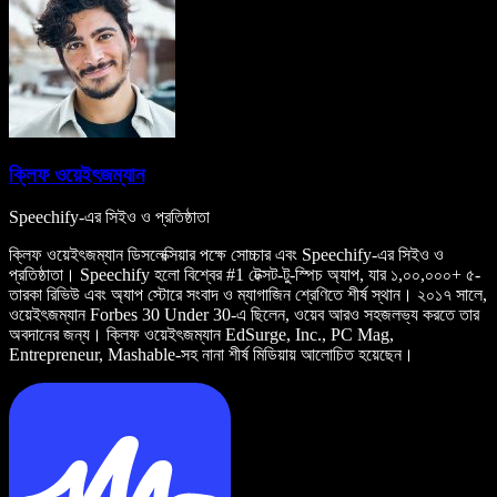
ক্লিফ ওয়েইৎজম্যান
Speechify-এর সিইও ও প্রতিষ্ঠাতা
ক্লিফ ওয়েইৎজম্যান ডিসলেক্সিয়ার পক্ষে সোচ্চার এবং Speechify-এর সিইও ও
প্রতিষ্ঠাতা। Speechify হলো বিশ্বের #1 টেক্সট-টু-স্পিচ অ্যাপ, যার ১,০০,০০০+ ৫-
তারকা রিভিউ এবং অ্যাপ স্টোরে সংবাদ ও ম্যাগাজিন শ্রেণিতে শীর্ষ স্থান। ২০১৭ সালে,
ওয়েইৎজম্যান Forbes 30 Under 30-এ ছিলেন, ওয়েব আরও সহজলভ্য করতে তার
অবদানের জন্য। ক্লিফ ওয়েইৎজম্যান EdSurge, Inc., PC Mag,
Entrepreneur, Mashable-সহ নানা শীর্ষ মিডিয়ায় আলোচিত হয়েছেন।