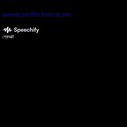
Speechify ভয়েস টাইপিং ডিকটেশন চালু করেছে
ভয়েস টাইপিং দিয়ে ৫ গুণ দ্রুত লিখুন
প্রোডাক্ট
আরও জানুন