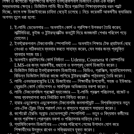
শিক্ষা ও কর্পোরেট প্রশিক্ষণের জগতে ইনস্ট্রাকশনাল ডিজাইন এখন এক দারুণ
সম্ভাবনাময় ক্ষেত্র। ডিজিটাল লার্নিং ধীরে ধীরে প্রচলিত শিক্ষাব্যবস্থার ধরন পাল্টে
দিচ্ছে, ফলে দক্ষ ডিজাইনারের চাহিদা বেড়েই চলেছে। নিচে কয়েকটি আকর্ষণীয় ক্যারিয়ার
অপশন তুলে ধরা হলো:
ই-লার্নিং ডেভেলপার — অনলাইন কোর্স ও প্রশিক্ষণ উপকরণ তৈরি করেন;
মাল্টিমিডিয়া, কুইজ ও ইন্টারঅ্যাক্টিভ কনটেন্ট দিয়ে জমজমাট শেখার পরিবেশ গড়ে
তোলেন।
ইনস্ট্রাকশনাল টেকনোলজি স্পেশালিস্ট — অনলাইন শিক্ষার টেক প্ল্যাটফর্ম বেছে
নেওয়া ও সঠিকভাবে ব্যবহার করতে সাহায্য করেন, যেন সবার জন্য প্রযুক্তি
ব্যবহার সহজ হয়।
অনলাইন প্ল্যাটফর্মের কোর্স নির্মাতা — Udemy, Coursera বা কোম্পানির
LMS-এর জন্য আকর্ষণীয়, গুছানো ও ফলপ্রসূ কোর্স ডিজাইন করেন।
ডিজিটাল মিডিয়া ইনস্ট্রাকশনাল ডিজাইনার — ভিডিও, গ্রাফিক্স, অ্যানিমেশনসহ
বিভিন্ন ডিজিটাল মিডিয়া কাজে লাগিয়ে ইন্টারঅ্যাক্টিভ পাঠ্যবস্তু তৈরি করেন।
লার্নিং এনভায়রনমেন্টের UX ডিজাইনার — শিক্ষার্থীর উপযোগী, সহজ ও ইউজার-
ফ্রেন্ডলি কোর্স নেভিগেশন ও সামগ্রিক অভিজ্ঞতার নকশা করেন।
লার্নিং টেকনোলজিস প্রজেক্ট ম্যানেজার — ই-লার্নিং প্রকল্প পরিচালনা, বাজেট ও
সময় ব্যবস্থাপনা করে নির্ধারিত ফল নিশ্চিত করেন।
হায়ার এডুকেশনে এডুকেশনাল টেকনোলজি কনসালট্যান্ট — বিশ্ববিদ্যালয়ে নতুন
এড-টেক ট্রেন্ড নিয়ে পরামর্শ দেন ও বাস্তবে প্রয়োগে সহায়তা করেন।
কর্পোরেট ট্রেনিং অ্যান্ড ডেভেলপমেন্ট স্পেশালিস্ট — নতুন ও বিদ্যমান কর্মীদের
জন্য প্রশিক্ষণ প্রোগ্রাম নকশা ও পরিচালনার দায়িত্ব নেন।
গ্যামিফিকেশন ডিজাইনার — শেখার পরিবেশে গেমের উপাদান যোগ করে
শিক্ষার্থীদের উদ্বুদ্ধ রাখেন ও সক্রিয়ভাবে যুক্ত করেন।