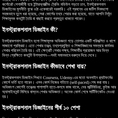
কর্পোরেট পেশাজীবী হয়ে ইন্টারঅ্যাক্টিভ ট্রেনিং মডিউল গড়তে চান, ইনস্ট্রাকশনাল
ডিজাইনের মূলনীতি বুঝে ওঠা একেবারেই দরকারি। এই প্রবন্ধে এর জটিল দিকগুলো
সহজভাবে তুলে ধরা হয়েছে, সেরা কোর্সের তথ্য শেয়ার করা হয়েছে, যাতে আপনি নিখুঁত
শিক্ষামূলক কনটেন্ট তৈরি বা বাছাই করতে প্রস্তুত থাকতে পারেন।
ইনস্ট্রাকশনাল ডিজাইন কী?
ইনস্ট্রাকশনাল ডিজাইন হলো শিক্ষামূলক অভিজ্ঞতা গড়ে তোলার একটি পরিকল্পিত ও ধাপে
সাজানো প্রক্রিয়া। এতে শেখার তত্ত্ব, তথ্যপ্রযুক্তি ও শিক্ষাবিজ্ঞানের সমন্বয়ে কার্যকর
শেখার পরিবেশ তৈরি হয়। এই ক্ষেত্রটি শেখার লক্ষ্য, শিক্ষার্থীর প্রয়োজন আর ভিন্ন
ভিন্ন প্রেক্ষিতে কনটেন্ট উপস্থাপন—সবই সমানভাবে গুরুত্ব দিয়ে দেখে।
ইনস্ট্রাকশনাল ডিজাইন কীভাবে শেখা যায়?
ইনস্ট্রাকশনাল ডিজাইন শিখতে Coursera, Udemy-এর মতো অনলাইন প্ল্যাটফর্মের
কোর্সে ভর্তি হতে পারেন। এসব কোর্স নিজের গতিতে (self-paced) শেষ করা যায়।
অধিকাংশ কোর্সেই তত্ত্বের পাশাপাশি হাতে-কলমে কাজ থাকে, দেয় মাল্টিমিডিয়া, কুইজ আর
অ্যাসাইনমেন্ট মিলিয়ে বাস্তব শেখার অভিজ্ঞতা। অনেক কোর্স শেষে সার্টিফিকেটও দেওয়া
হয়।
ইনস্ট্রাকশনাল ডিজাইনের শীর্ষ ১০ পেশা