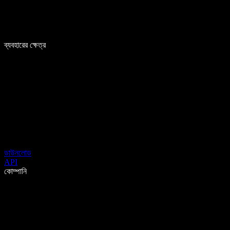
ব্যবহারের ক্ষেত্র
ডাউনলোড
API
কোম্পানি