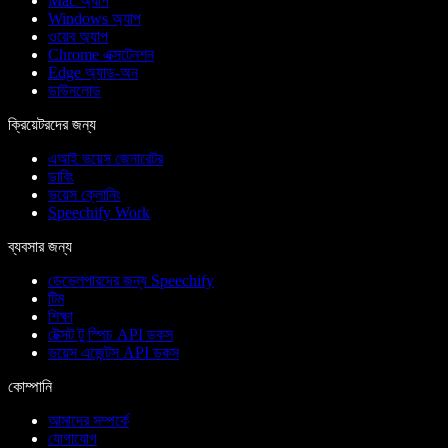
Mac অ্যাপ
Windows অ্যাপ
ওয়েব অ্যাপ
Chrome এক্সটেনশন
Edge অ্যাড-অন
ডাউনলোড
ক্রিয়েটরদের জন্য
এআই ভয়েস জেনারেটর
ডাবিং
ভয়েস ক্লোনিং
Speechify Work
ব্যবসার জন্য
ডেভেলপারদের জন্য Speechify
টিম
শিক্ষা
টেক্সট টু স্পিচ API ডকস
ভয়েস এজেন্টস API ডকস
কোম্পানি
আমাদের সম্পর্কে
যোগাযোগ