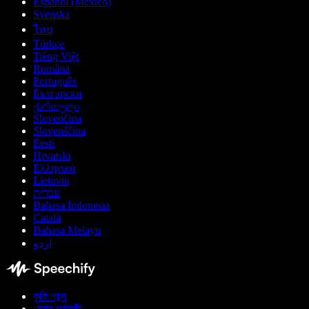
Español (México)
Svenska
ไทย
Türkçe
Tiếng Việt
Română
Português
Български
ქართული
Slovenčina
Slovenščina
Eesti
Hrvatski
Ελληνικά
Lietuvių
עברית
Bahasa Indonesia
Català
Bahasa Melayu
اردو
কুকি পছন্দ
সেবার শর্তাবলী