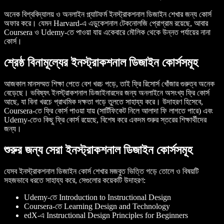
অনেক বিশ্ববিদ্যালয় ও অনলাইন প্ল্যাটফর্ম ইনস্ট্রাকশনাল ডিজাইন শেখার জন্য কোর্স
অফার করে। যেমন Harvard-এ এডুকেশনাল টেকনোলজি প্রোগ্রাম রয়েছে, আবার
Coursera ও Udemy-তে পাওয়া যায় একেবারে মৌলিক থেকে উন্নত পর্যায়ের নানা
কোর্স।
শ্রেষ্ঠ বিনামূল্যের ইনস্ট্রাকশনাল ডিজাইন কোর্সসমূহ
আজকাল মানসম্মত শিক্ষা পেতে বেশ খরচ পড়ে, তাই ফ্রি রিসোর্স খোঁজার গুরুত্ব অনেক
বেড়েছে। ভবিষ্যৎ ইনস্ট্রাকশনাল ডিজাইনারদের জন্য অনলাইনে অসংখ্য ফ্রি কোর্স
আছে, যা বিনা খরচে প্রাথমিক দক্ষতা গড়ে তুলতে সাহায্য করে। উদাহরণ হিসেবে,
Coursera-তে ফ্রি কোর্স পাওয়া যায় (সার্টিফিকেট নিলে আলাদা ফি লাগতে পারে) এবং
Udemy-তেও কিছু ফ্রি কোর্স রয়েছে, বিশেষ করে একদম শুরুর স্তরের শিক্ষার্থীদের
জন্য।
শুরুর জন্য সেরা ইনস্ট্রাকশনাল ডিজাইন কোর্সসমূহ
যেসব ইনস্ট্রাকশনাল ডিজাইন কোর্স শেখার মজবুত ভিত্তি গড়ে তোলে ও বিষয়টি
সহজভাবে ধরতে সাহায্য করে, সেগুলোর কয়েকটি উদাহরণ:
Udemy-তে Introduction to Instructional Design
Coursera-তে Learning Design and Technology
edX-এ Instructional Design Principles for Beginners