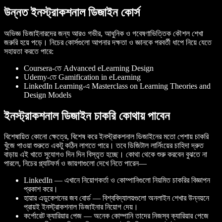
উন্নত ইনস্ট্রাকশনাল ডিজাইন কোর্স
অভিজ্ঞ ডিজাইনারদের জন্য আরও গভীর, আধুনিক ও গবেষণাভিত্তিক কৌশল শেখা
জরুরি হয়ে পড়ে। নিচের কোর্সগুলো আপনার দক্ষতা ও জ্ঞানকে পরবর্তী ধাপে নিয়ে যেতে
সহায়তা করতে পারে:
Coursera-তে Advanced eLearning Design
Udemy-তে Gamification in eLearning
LinkedIn Learning-এ Masterclass on Learning Theories and
Design Models
ইনস্ট্রাকশনাল ডিজাইন চাকরি কোথায় পাবেন
বিশেষায়িত কোনো ক্ষেত্রে, বিশেষ করে ইনস্ট্রাকশনাল ডিজাইনের মতো পেশায় চাকরি
খুঁজে পাওয়া শুরুতে একটু কঠিন লাগতে পারে। তবে ডিজিটাল লার্নিংয়ের চাহিদা দ্রুত
বাড়ায় এই খাতে সুযোগও দিন দিন বিস্তৃত হচ্ছে। কোথা থেকে শুরু করবেন বুঝতে না
পারলে, নিচের প্ল্যাটফর্ম ও জায়গাগুলো দেখে নিতে পারেন—
LinkedIn — এখানে নিয়োগকর্তা ও কোম্পানিগুলো নিয়মিত চাকরির বিজ্ঞাপন
প্রকাশ করে।
হায়ার এডুকেশনের জব বোর্ড — বিশ্ববিদ্যালয়গুলো অনলাইন শেখার উন্নয়নে
প্রায়ই ইনস্ট্রাকশনাল ডিজাইনার নিয়োগ দেয়।
কর্পোরেট ক্যারিয়ার পেজ — অনেক কোম্পানি তাদের নিজস্ব ক্যারিয়ার পেজে