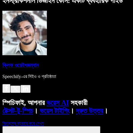
ইনস্ট্রাকশনাল ডিজাইন কোর্স: একটি ব্যবহারিক গাইড
ক্লিফ ওয়েইৎজম্যান
Speechify-এর সিইও ও প্রতিষ্ঠাতা
স্পিচিফাই, আপনার
ভয়েস AI
সহকারী
টেক্সট-টু-স্পিচ
।
ভয়েস টাইপিং
।
দ্রুত উত্তর
।
বিনামূল্যে ব্যবহার করে দেখুন