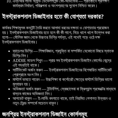
এইচআর লার্নিং অ্যান্ড ডেভেলপমেন্ট কো-অর্ডিনেটর — প্রতিষ্ঠানে প্রশিক্ষণ
কার্যক্রম নির্ধারণ, পরিকল্পনা ও অংশগ্রহণের সুযোগ নিশ্চিত করেন।
ইনস্ট্রাকশনাল ডিজাইনার হতে কী যোগ্যতা দরকার?
কার্যকর শিক্ষামূলক কনটেন্ট তৈরি করতে আলাদা ধরনের দক্ষতা ও যোগ্যতার প্রয়োজন
হয়। ইনস্ট্রাকশনাল ডিজাইনার হতে হলে কী কী লাগে, নিচে ধাপে ধাপে উল্লেখ করা
হলো— মৌলিক জ্ঞান থেকে উচ্চতর ডিগ্রি পর্যন্ত, এই পথেই গড়ে ওঠে দক্ষ
ইনস্ট্রাকশনাল ডিজাইনার।
ব্যাচেলর ডিগ্রি — শিক্ষাবিজ্ঞান, প্রযুক্তি বা সম্পর্কিত যেকোনো বিষয়ে স্নাতক
ডিগ্রি নিন।
ADDIE মডেল শিখুন — প্রায় সব ইনস্ট্রাকশনাল ডিজাইন কোর্সের কেন্দ্রে
এই পদ্ধতিই থাকে।
সার্টিফিকেট অর্জন করুন — ইনস্ট্রাকশনাল ডিজাইনের বিশেষায়িত সার্টিফিকেট
প্রোগ্রামে অংশ নিন।
মাস্টার্স ভাবতে পারেন — উচ্চশিক্ষা বা কর্পোরেট ক্ষেত্রে মাস্টার্স ডিগ্রির ভালো
মূল্যায়ন হয়।
অভিজ্ঞতা অর্জন করুন — ইন্টার্নশিপ, স্বেচ্ছাসেবা বা ফ্রিল্যান্স প্রজেক্টের মাধ্যমে
বাস্তব কাজের অভিজ্ঞতা নিন।
আপডেট থাকুন — ই-লার্নিং বদলাতে থাকে, তাই নিয়মিত পেশাগত উন্নয়ন ও
নতুন ট্রেন্ড সম্পর্কে সচেতন থাকুন।
জনপ্রিয় ইনস্ট্রাকশনাল ডিজাইন কোর্সসমূহ