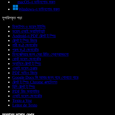
macOS-এ ডাউনলোড করুন
Windows-এ ডাউনলোড করুন
সুপারিশকৃত পড়া
ডিকটেশন ও ভয়েস টাইপিং
ভয়েস এআই অ্যাসিস্ট্যান্ট
Android-এ PDF টেক্সট টু স্পিচ
টেক্সট টু স্পিচ রিডার
নারী কণ্ঠ জেনারেটর
পুরুষ কণ্ঠ জেনারেটর
ডিসলেক্সিয়ার জন্য সেরা রিডিং প্রোগ্রামগুলো
রোবট ভয়েস জেনারেটর
অ্যানিমে টেক্সট টু স্পিচ
এআই ভয়েস চেঞ্জার
PDF অডিও রিডার
Google Docs কি আমার জন্য পড়ে শোনাতে পারে
টেক্সট টু স্পিচ Chrome এক্সটেনশন
হিন্দি টেক্সট টু স্পিচ
PDF রিড অ্যালাউড
এআই ভয়েস জেনারেটর
Texto a Voz
Leitor de Texto
অন্যান্য ভাষায় দেখুন