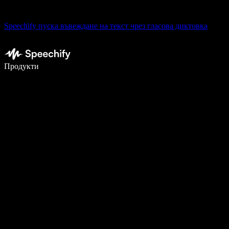
Speechify пуска въвеждане на текст чрез гласова диктовка
Пишете 5× по-бързо с гласово въвеждане
Продукти
Научете повече