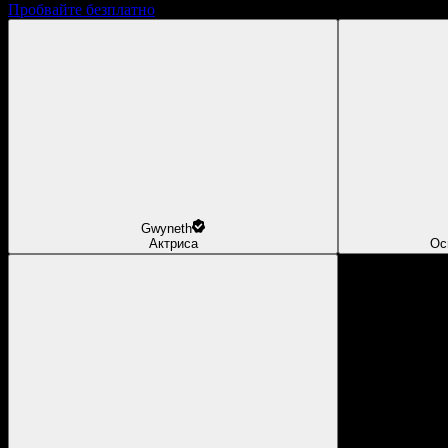
Пробвайте безплатно
Gwyneth
Актриса
Ос