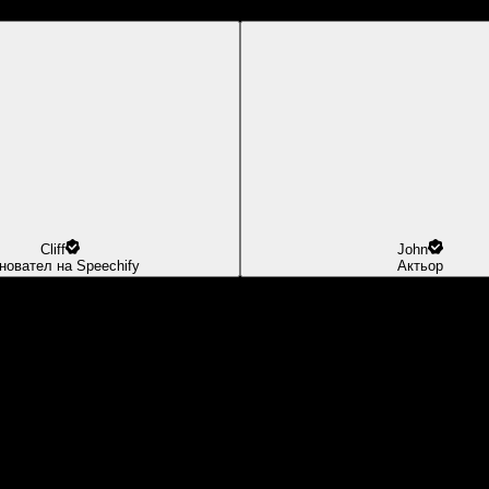
Cliff
John
новател на Speechify
Актьор