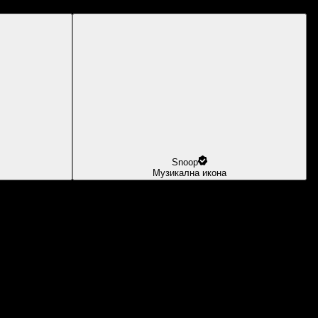
Snoop
Музикална икона