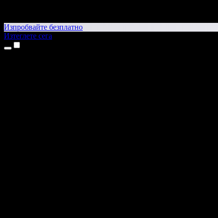
Изпробвайте безплатно
Изтеглете сега
Продукти
Текст в реч
Приложения за iPhone и iPad
Приложение за Android
Разширение за Chrome
Разширение за Edge
Уеб приложение
Приложение за Mac
Приложение за Windows