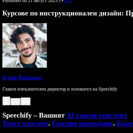
Published on
21 август 2023 г.
•
B2B
Курсове по инструкционален дизайн: П
Клиф Вайцман
Главен изпълнителен директор и основател на Speechify
Speechify – Вашият
AI гласов асистент
Текст към реч
.
Гласово въвеждане
.
Бърз