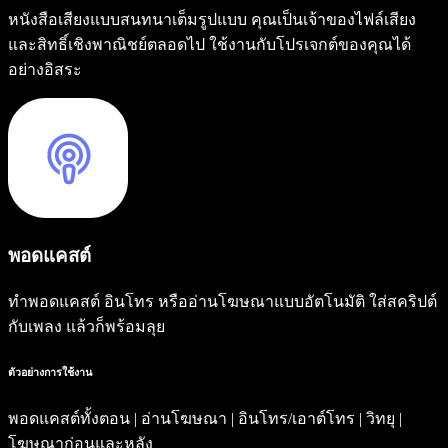
หนังสือเสียงแบบสนทนาเต็มรูปแบบ คุณเป็นเจ้าของไฟล์เสียง
และสิทธิ์เชิงพาณิชย์ตลอดไป ใช้งานกับโปรเจกต์ของคุณได้
อย่างอิสระ
พอดแคสต์
ทำพอดแคสต์ อินโทร หรืออ่านโฆษณาแบบอัตโนมัติ ใส่สคริปต์
กับเพลง แล้วก็พร้อมลุย
ตัวอย่างการใช้งาน
พอดแคสต์ทั้งตอน | อ่านโฆษณา | อินโทร/เอาต์โทร | วิทยุ |
โฆษณาก่อนและหลัง