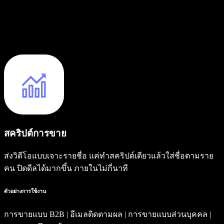
สคริปต์การขาย
ส่งวิดีโอแบบเจาะรายชื่อ แค่ทำสคริปต์เดียวแล้วใส่ชื่อตามราย
คน ปิดดีลได้มากขึ้น ภายในไม่กี่นาที
ตัวอย่างการใช้งาน
การขายแบบ B2B | อีเมลติดตามผล | การขายแบบส่วนบุคคล |