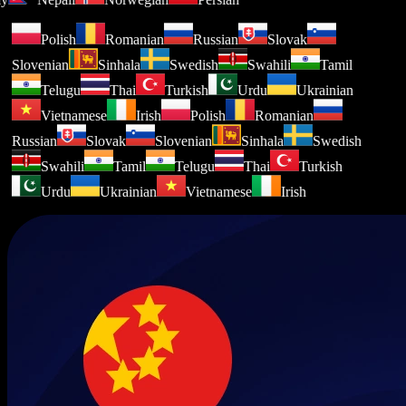
Polish
Romanian
Russian
Slovak
Slovenian
Sinhala
Swedish
Swahili
Tamil
Telugu
Thai
Turkish
Urdu
Ukrainian
Vietnamese
Irish
Polish
Romanian
Russian
Slovak
Slovenian
Sinhala
Swedish
Swahili
Tamil
Telugu
Thai
Turkish
Urdu
Ukrainian
Vietnamese
Irish