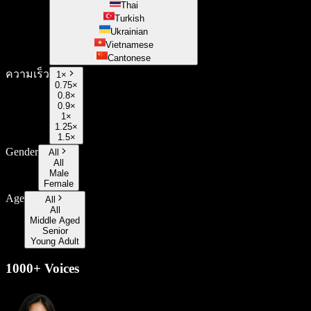
Thai
Turkish
Ukrainian
Vietnamese
Cantonese
ความเร็ว
1
×
0.75×
0.8×
0.9×
1×
1.25×
1.5×
Gender
All
All
Male
Female
Age
All
All
Middle Aged
Senior
Young Adult
1000+ Voices