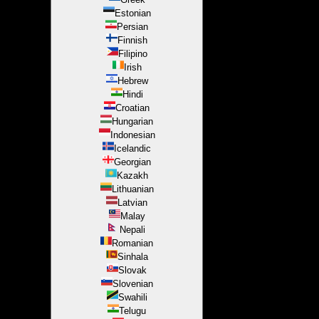
Estonian
Persian
Finnish
Filipino
Irish
Hebrew
Hindi
Croatian
Hungarian
Indonesian
Icelandic
Georgian
Kazakh
Lithuanian
Latvian
Malay
Nepali
Romanian
Sinhala
Slovak
Slovenian
Swahili
Telugu