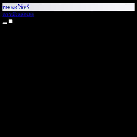
ทดลองใช้ฟรี
ดาวน์โหลดเลย
ผลิตภัณฑ์
แปลงข้อความเป็นเสียง
แอป iPhone และ iPad
แอป Android
ส่วนขยาย Chrome
ส่วนขยาย Edge
เว็บแอป
แอป Mac
แอป Windows