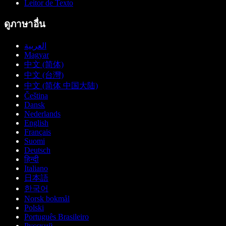
Leitor de Texto
ดูภาษาอื่น
العربية
Magyar
中文 (简体)
中文 (台灣)
中文 (简体 中国大陆)
Čeština
Dansk
Nederlands
English
Français
Suomi
Deutsch
हिन्दी
Italiano
日本語
한국어
Norsk bokmål
Polski
Português Brasileiro
Русский