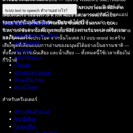
และ iPhone หากต้องการฟังระหว่างเดินทางพร้อมฟีเจอร์เพิ่ม
เสียงของ Speechify พัฒนาด้วยโมเดล AI แบบ neural ที่ฝึกจาก
ระบบ text to speech ทำงานอย่างไร?
เติม เช่น สแกนข้อความจากหนังสือ ก็สามารถดาวน์โหลดแอป
เสียงคนจริง จึงมีจังหวะ ท่วงทำนอง และอารมณ์ที่ฟังเป็น
Speechify สำหรับ iOS และ Android ได้ฟรี
ธรรมชาติ ไม่แข็งหรือฟังเหมือนระบบ TTS แบบเก่า คุณ
ระบบ text to speech ทำงานเป็น 2 ขั้นตอน ขั้นแรก ระบบจะ
แปลงข้อความเป็นเสียง
สามารถกดเล่นเสียงด้านบนเพื่อฟังตัวอย่างก่อนแปลงข้อความ
วิเคราะห์ข้อความเพื่อดูการออกเสียง การเว้นวรรค เครื่องหมาย
แอป iPhone และ iPad
ของคุณเองได้
และโครงสร้างประโยค จากนั้นโมเดล AI แบบ neural จะสร้าง
แอป Android
เสียงพูดที่เลียนแบบการอ่านของมนุษย์ได้อย่างเป็นธรรมชาติ —
แอป Mac
ทั้งจังหวะ การเน้นเสียง และน้ำเสียง — ทั้งหมดนี้ใช้เวลาเพียงไม่
แอป Windows
กี่วินาที
เว็บแอป
ส่วนขยาย Chrome
ส่วนเสริม Edge
ดาวน์โหลด
สำหรับครีเอเตอร์
สร้างเสียงด้วย AI
พากย์เสียง
โคลนเสียง