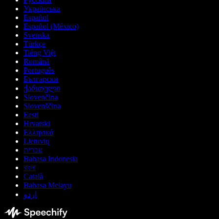
Українська
Español
Español (México)
Svenska
Türkçe
Tiếng Việt
Română
Português
Български
ქართული
Slovenčina
Slovenščina
Eesti
Hrvatski
Ελληνικά
Lietuvių
עברית
Bahasa Indonesia
বাংলা
Català
Bahasa Melayu
اردو