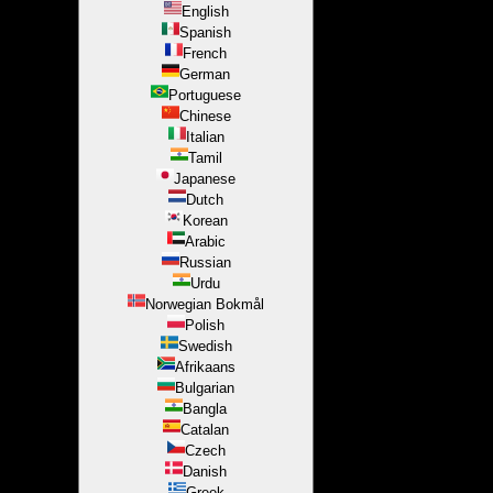
English
Spanish
French
German
Portuguese
Chinese
Italian
Tamil
Japanese
Dutch
Korean
Arabic
Russian
Urdu
Norwegian Bokmål
Polish
Swedish
Afrikaans
Bulgarian
Bangla
Catalan
Czech
Danish
Greek