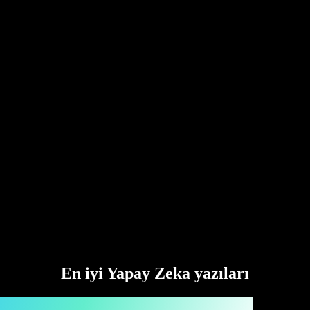
En iyi Yapay Zeka yazıları