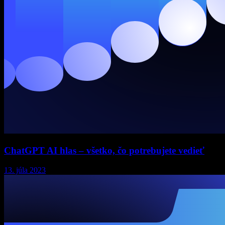
ChatGPT AI hlas – všetko, čo potrebujete vedieť
13. júla 2023