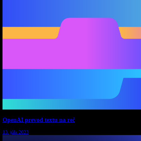
OpenAI prevod textu na reč
13. júla 2023