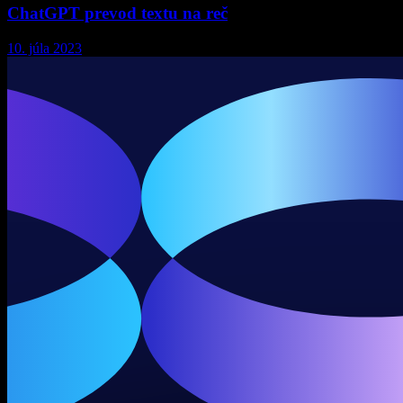
ChatGPT prevod textu na reč
10. júla 2023