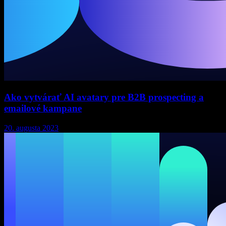
Ako vytvárať AI avatary pre B2B prospecting a
emailové kampane
20. augusta 2023