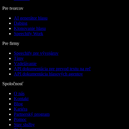
Pre tvorcov
AI generátor hlasu
Dabing
Klonovanie hlasu
Speechify Work
Pre firmy
Speechify pre vývojárov
Tímy
Vzdelávanie
API dokumentácia pre prevod textu na reč
API dokumentácia hlasových agentov
Spoločnosť
O nás
Kontakt
Blog
Kariéra
Partnerský program
Pomoc
Stav služby