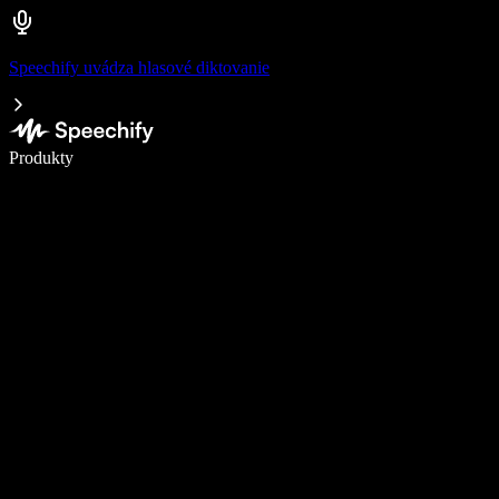
Speechify uvádza hlasové diktovanie
Píšte 5× rýchlejšie pomocou hlasového diktovania
Produkty
Zistiť viac