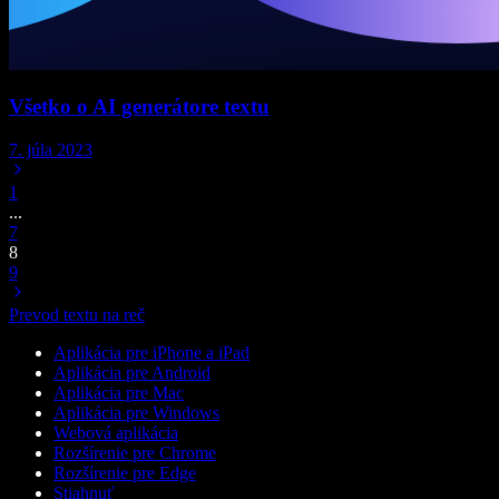
Všetko o AI generátore textu
7. júla 2023
1
...
7
8
9
Prevod textu na reč
Aplikácia pre iPhone a iPad
Aplikácia pre Android
Aplikácia pre Mac
Aplikácia pre Windows
Webová aplikácia
Rozšírenie pre Chrome
Rozšírenie pre Edge
Stiahnuť