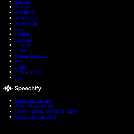
Română
Português
Български
ქართული
Slovenščina
Eesti
Hrvatski
Ελληνικά
Lietuvių
עברית
Bahasa Indonesia
বাংলা
Català
Bahasa Melayu
اردو
Nastavenia cookies
Podmienky používania
Zásady ochrany osobných údajov
© Speechify Inc 2026