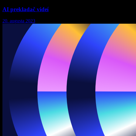
AI prekladač videí
20. augusta 2023