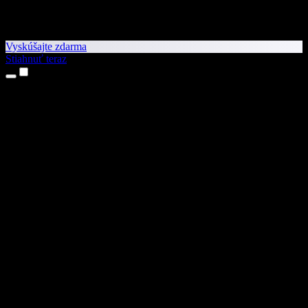
Vyskúšajte zdarma
Stiahnuť teraz
Produkty
Prevod textu na reč
Aplikácie pre iPhone a iPad
Aplikácia pre Android
Rozšírenie pre Chrome
Rozšírenie pre Edge
Webová aplikácia
Aplikácia pre Mac
Aplikácia pre Windows