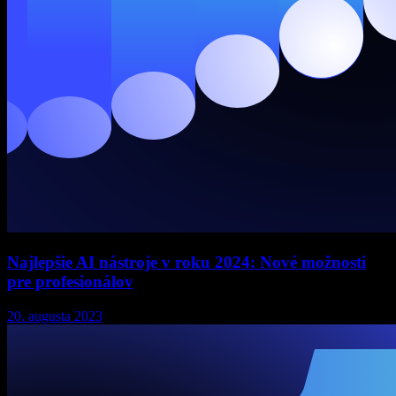
Najlepšie AI nástroje v roku 2024: Nové možnosti
pre profesionálov
20. augusta 2023