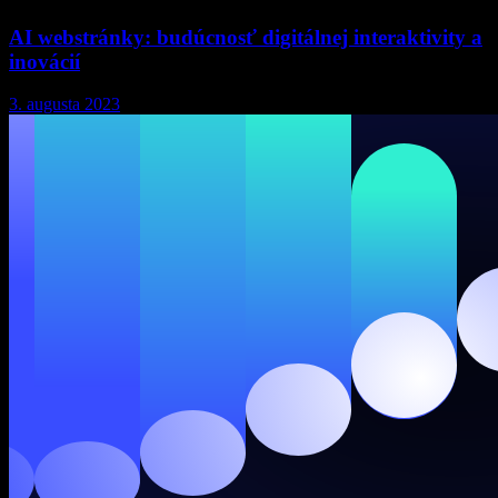
AI webstránky: budúcnosť digitálnej interaktivity a
inovácií
3. augusta 2023