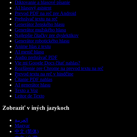
Diktovanie a hlasové písanie
AI hlasový asistent
Prevod PDF na reč pre Android
Prehrávač textu na reč
Generátor ženského hlasu
Generátor mužského hlasu
Najlepšie čítačky pre dyslektikov
Generátor robotického hlasu
Anime hlas z textu
AI menič hlasu
Audio prehrávač PDF
Vie mi Google Docs čítať nahlas?
Rozšírenie pre Chrome na prevod textu na reč
Prevod textu na reč v hindčine
Čítanie PDF nahlas
AI generátor hlasu
Texto a Voz
Leitor de Texto
Zobraziť v iných jazykoch
العربية
Magyar
中文 (简体)