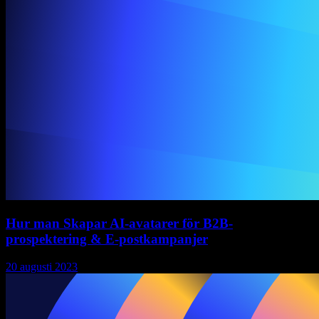
Hur man Skapar AI-avatarer för B2B-
prospektering & E-postkampanjer
20 augusti 2023