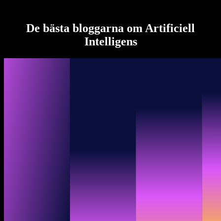
Speechify för Access to Work
Speechify för DSA
SIMBA-röstagenter
De bästa bloggarna om Artificiell
Speechify för utvecklare
Intelligens