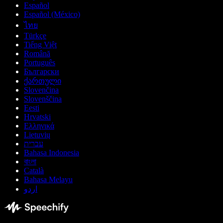
Español
Español (México)
ไทย
Türkçe
Tiếng Việt
Română
Português
Български
ქართული
Slovenčina
Slovenščina
Eesti
Hrvatski
Ελληνικά
Lietuvių
עברית
Bahasa Indonesia
বাংলা
Català
Bahasa Melayu
اردو