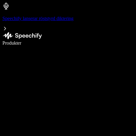
Speechify lanserar röststyrd diktering
Skriv 5× snabbare med röstdiktering
Produkter
Läs mer