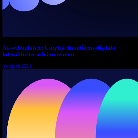
AI-webbplatser: Utnyttja framtidens digitala
interaktivitet och innovation
3 augusti 2023