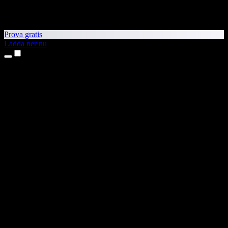
Prova gratis
Ladda ner nu
Produkter
Text till tal
Appar för iPhone och iPad
Android-app
Chrome-tillägg
Edge-tillägg
Webbapp
Mac-app
Windows-app