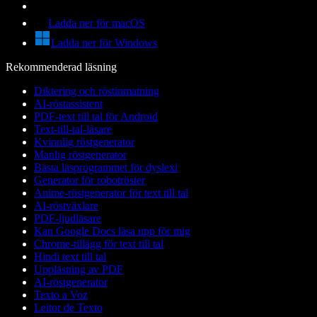
Ladda ner för macOS
Ladda ner för Windows
Rekommenderad läsning
Diktering och röstinmatning
AI-röstassistent
PDF-text till tal för Android
Text-till-tal-läsare
Kvinnlig röstgenerator
Manlig röstgenerator
Bästa läsprogrammet för dyslexi
Generator för robotröster
Anime-röstgenerator för text till tal
AI-röstväxlare
PDF-ljudläsare
Kan Google Docs läsa upp för mig
Chrome-tillägg för text till tal
Hindi text till tal
Uppläsning av PDF
AI-röstgenerator
Texto a Voz
Leitor de Texto