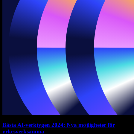
Bästa AI-verktygen 2024: Nya möjligheter för
yrkesverksamma