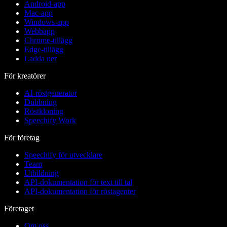
Android-app
Mac-app
Windows-app
Webbapp
Chrome-tillägg
Edge-tillägg
Ladda ner
För kreatörer
AI-röstgenerator
Dubbning
Röstkloning
Speechify Work
För företag
Speechify för utvecklare
Team
Utbildning
API-dokumentation för text till tal
API-dokumentation för röstagenter
Företaget
Om oss