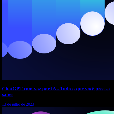
ChatGPT com voz por IA - Tudo o que você precisa
saber
13 de julho de 2023