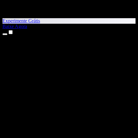
Experimente Grátis
Baixe Agora
Produtos
Texto para Fala
Apps para iPhone e iPad
App para Android
Extensão para Chrome
Extensão para Edge
App Web
App para Mac
App para Windows