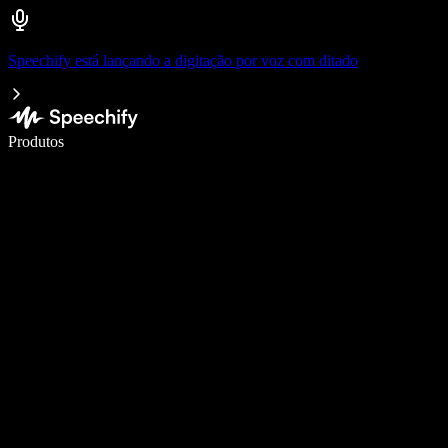
Speechify está lançando a digitação por voz com ditado
Escreva 5× mais rápido com digitação por voz
Produtos
Saiba mais