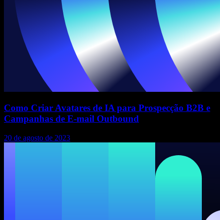
Como Criar Avatares de IA para Prospecção B2B e
Campanhas de E-mail Outbound
20 de agosto de 2023