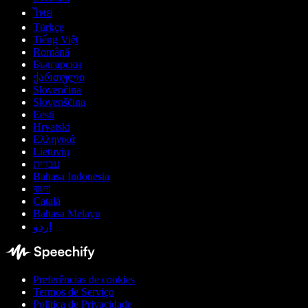
ไทย
Türkçe
Tiếng Việt
Română
Български
ქართული
Slovenčina
Slovenščina
Eesti
Hrvatski
Ελληνικά
Lietuvių
עברית
Bahasa Indonesia
বাংলা
Català
Bahasa Melayu
اردو
Preferências de cookies
Termos de Serviço
Política de Privacidade