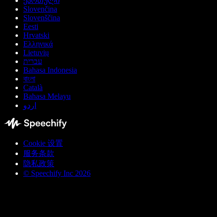
ქართული
Slovenčina
Slovenščina
Eesti
Hrvatski
Ελληνικά
Lietuvių
עברית
Bahasa Indonesia
বাংলা
Català
Bahasa Melayu
اردو
Cookie 设置
服务条款
隐私政策
© Speechify Inc 2026