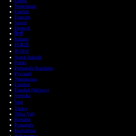
Dansk
Nederlands
English
Français
Suomi
Deutsch
हिन्दी
Italiano
日本語
한국어
Norsk bokmål
Polski
Português Brasileiro
Русский
Українська
Español
Español (México)
Svenska
ไทย
Türkçe
Tiếng Việt
Română
Português
Български