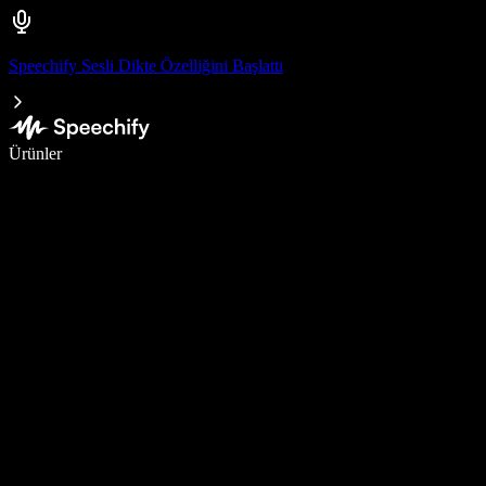
Speechify Sesli Dikte Özelliğini Başlattı
Sesli yazmayla 5 kat daha hızlı yazın
Ürünler
Daha Fazlasını Öğrenin