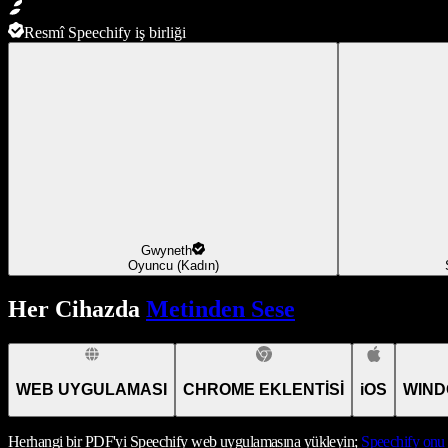
Resmî Speechify iş birliği
Gwyneth
Oyuncu (Kadın)
Her Cihazda
Metinden Sese
WEB UYGULAMASI
CHROME EKLENTİSİ
iOS
WIND
Herhangi bir PDF'yi Speechify web uygulamasına yükleyin;
Speechify
onu 