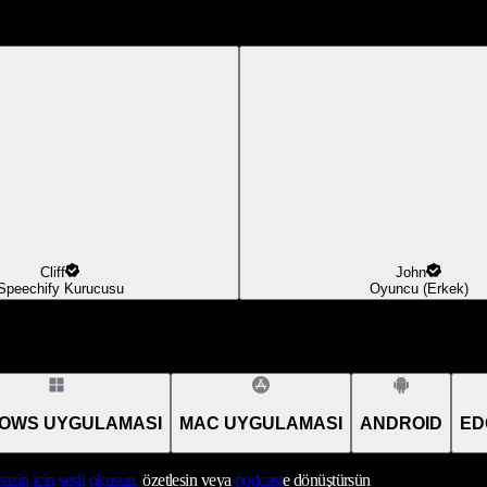
Cliff
John
Speechify Kurucusu
Oyuncu (Erkek)
OWS UYGULAMASI
MAC UYGULAMASI
ANDROID
ED
sizin için sesli okusun,
özetlesin veya
podcast
e dönüştürsün