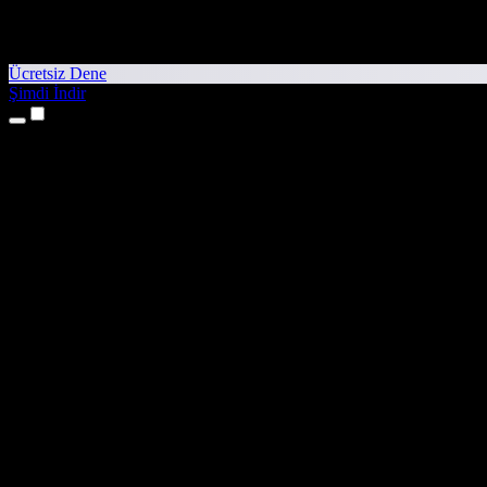
Ücretsiz Dene
Şimdi İndir
Ürünler
Metinden Sese
iPhone ve iPad Uygulamaları
Android Uygulaması
Chrome Uzantısı
Edge Uzantısı
Web Uygulaması
Mac Uygulaması
Windows Uygulaması