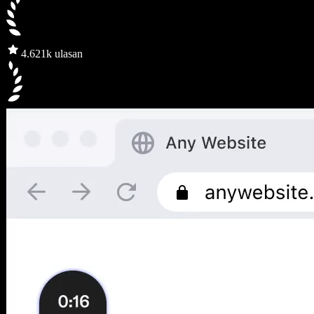
4.6
21k ulasan