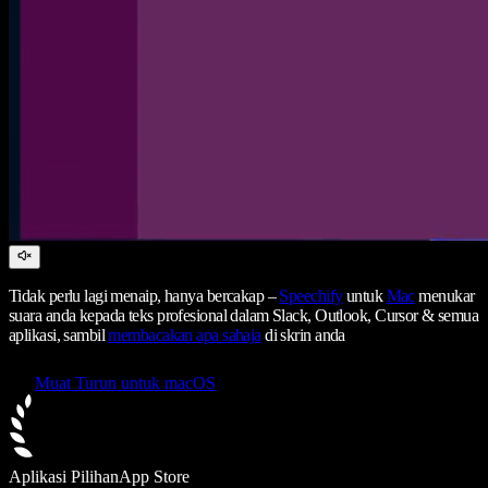
Tidak perlu lagi menaip, hanya bercakap –
Speechify
untuk
Mac
menukar
suara anda kepada teks profesional dalam Slack, Outlook, Cursor & semua
aplikasi, sambil
membacakan apa sahaja
di skrin anda
Muat Turun untuk macOS
Aplikasi Pilihan
App Store