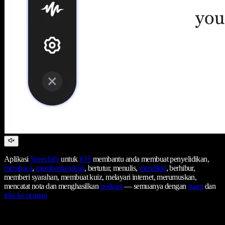
Aplikasi
Speechify
untuk
iOS
membantu anda membuat penyelidikan,
membaca
,
membentangkan
, bertutur, menulis,
mendikte
, berhibur,
memberi syarahan, membuat kuiz, melayari internet, merumuskan,
mencatat nota dan menghasilkan
podcast
— semuanya dengan
suara
dan
teks ke ucapan