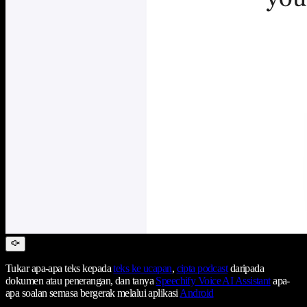
Tukar apa-apa teks kepada
teks ke ucapan
,
cipta podcast
daripada
dokumen atau penerangan, dan tanya
Speechify Voice AI Assistant
apa-
apa soalan semasa bergerak melalui aplikasi
Android