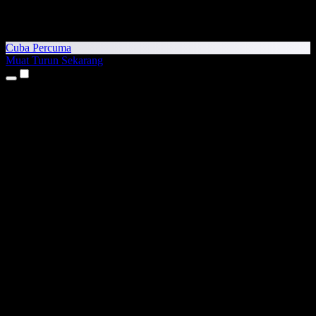
Cuba Percuma
Muat Turun Sekarang
Produk
Teks kepada Pertuturan
Aplikasi iPhone & iPad
Aplikasi Android
Sambungan Chrome
Sambungan Edge
Aplikasi Web
Aplikasi Mac
Aplikasi Windows