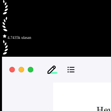
4.7
435k ulasan