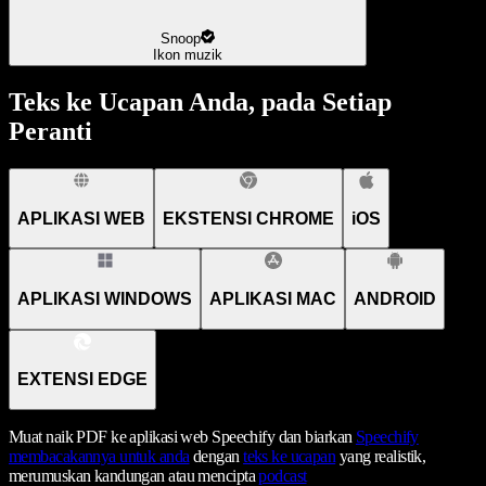
Snoop
Ikon muzik
Teks ke Ucapan Anda, pada Setiap
Peranti
APLIKASI WEB
EKSTENSI CHROME
iOS
APLIKASI WINDOWS
APLIKASI MAC
ANDROID
EXTENSI EDGE
Muat naik PDF ke aplikasi web Speechify dan biarkan
Speechify
membacakannya untuk anda
dengan
teks ke ucapan
yang realistik,
merumuskan kandungan atau mencipta
podcast