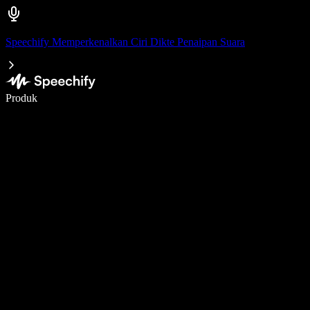
Speechify Memperkenalkan Ciri Dikte Penaipan Suara
Tulis 5× lebih pantas dengan menaip menggunakan suara
Produk
Ketahui Lebih Lanjut