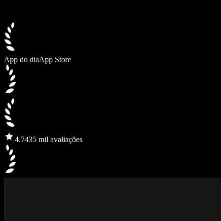
App do dia
App Store
4.7
435 mil avaliações