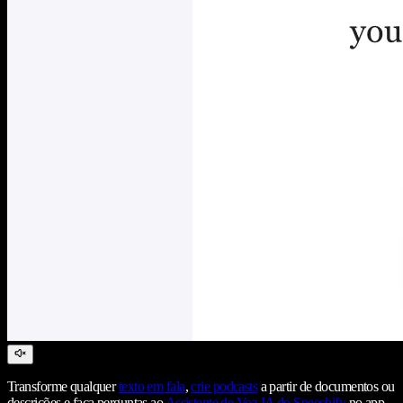
Transforme qualquer
texto em fala
,
crie podcasts
a partir de documentos ou
descrições e faça perguntas ao
Assistente de Voz IA do Speechify
no app