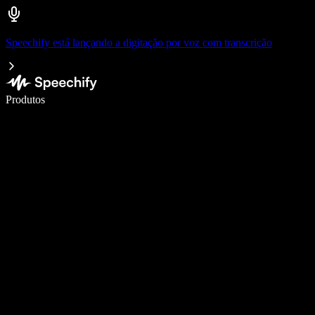
Speechify está lançando a digitação por voz com transcrição
Escreva 5× mais rápido com a digitação por voz
Produtos
Saiba mais