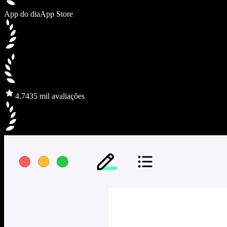
App do dia
App Store
4.7
435 mil avaliações