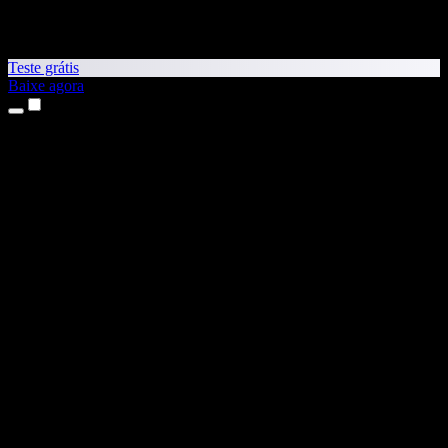
Teste grátis
Baixe agora
Produtos
Leitura em voz alta
Apps para iPhone e iPad
App para Android
Extensão para Chrome
Extensão para Edge
App Web
App para Mac
App para Windows