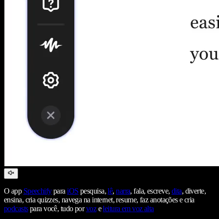
O app
Speechify
para
iOS
pesquisa,
lê
,
narra
, fala, escreve,
dita
, diverte,
ensina, cria quizzes, navega na internet, resume, faz anotações e cria
podcasts
para você, tudo por
voz
e
leitura em voz alta