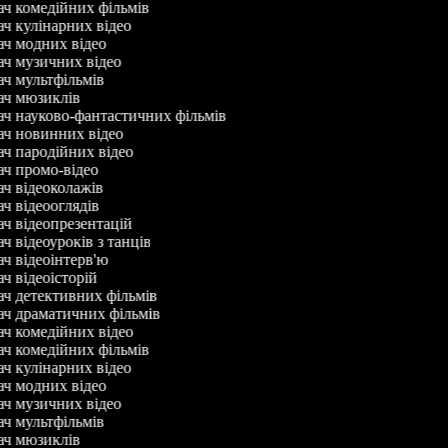
ач комедійних фільмів
ач кулінарних відео
ач модних відео
ач музичних відео
ач мультфільмів
ач мюзиклів
ач науково-фантастичних фільмів
ач новинних відео
ач пародійних відео
ач промо-відео
ач відеоколажів
ач відеооглядів
ач відеопрезентацій
ач відеоуроків з танців
ач відеоінтерв'ю
ач відеоісторій
ач детективних фільмів
ач драматичних фільмів
ач комедійних відео
ач комедійних фільмів
ач кулінарних відео
ач модних відео
ач музичних відео
ач мультфільмів
ач мюзиклів