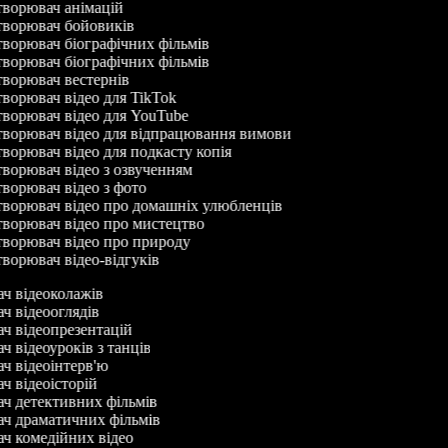
ворювач анімацій
ворювач бойовиків
ворювач біографічних фільмів
ворювач біографічних фільмів
ворювач вестернів
ворювач відео для TikTok
ворювач відео для YouTube
ворювач відео для відпрацювання вимови
ворювач відео для подкасту копія
ворювач відео з озвученням
ворювач відео з фото
ворювач відео про домашніх улюбленців
ворювач відео про мистецтво
ворювач відео про природу
ворювач відео-відгуків
ач відеоколажів
ач відеооглядів
ач відеопрезентацій
ач відеоуроків з танців
ач відеоінтерв'ю
ач відеоісторій
ач детективних фільмів
ач драматичних фільмів
ач комедійних відео