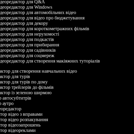
деоредактор для Q&A
деоредактор для Windows
деоредактор для автомобільних відео
деоредактор для відео про бюджетування
деоредактор для декору
деоредактор для короткометражних фільмів
деоредактор для нерухомості
деоредактор для подкастів
деоредактор для прибирання
деоредактор для садівників
деоредактор для соцмереж
деоредактор для створення макіяжних туторіалів
дактор для створення навчальних відео
дактор для турів
дактор для турів по дому
дактор трейлерів до фільмів
дактор із зеленою ширмою
ор автосубтитрів
ор аутро
деоредактор
ктор відео з вправами
ктор відео розпакування
ктор відеозапрошень
ктор відеореклами