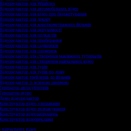
Відеоредактор для Windows
Відеоредактор для автомобільних відео
Відеоредактор для відео про бюджетування
Відеоредактор для декору
Відеоредактор для короткометражних фільмів
Відеоредактор для нерухомості
Відеоредактор для подкастів
Відеоредактор для прибирання
Відеоредактор для садівників
Відеоредактор для соцмереж
Відеоредактор для створення макіяжних туторіалів
Відеоредактор для створення навчальних відео
Відеоредактор для турів
Відеоредактор для турів по дому
Відеоредактор трейлерів до фільмів
Відеоредактор із зеленою ширмою
Генератор автосубтитрів
Генератор аутро
Демо відеоредактор
Конструктор відео з вправами
Конструктор відео розпакування
Конструктор відеозапрошень
Конструктор відеореклами
р навчальних відео