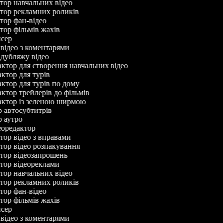
ктор навчальних відео
ктор рекламних роликів
ктор фан-відео
ктор фільмів жахів
исер
р відео з коментарями
р дубляжу відео
дактор для створення навчальних відео
дактор для турів
дактор для турів по дому
дактор трейлерів до фільмів
дактор із зеленою ширмою
ор автосубтитрів
ор аутро
деоредактор
ктор відео з вправами
ктор відео розпакування
ктор відеозапрошень
ктор відеореклами
ктор навчальних відео
ктор рекламних роликів
ктор фан-відео
ктор фільмів жахів
исер
р відео з коментарями