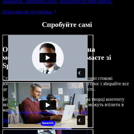
забажаєте. Збережіть голос, інтонацію та темп мовця.
Переглянути AI-дубляж
Спробуйте самі
Ось лише невелика частина
можливостей, які ви отримаєте зі
Speechify Studio.
Створюйте озвучення, додавайте безкоштовні стокові
зображення, музику, відео, клонуйте свій голос і збирайте все
це в цілісні, захопливі аудіо- та відеопроєкти.
Без складного навчання й прямо з браузера творці контенту
звільняються від традиційних обмежень і можуть втілити в
життя будь-які ідеї.
Запустити Studio