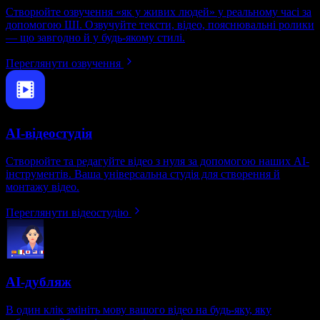
Створюйте озвучення «як у живих людей» у реальному часі за
допомогою ШІ. Озвучуйте тексти, відео, пояснювальні ролики
— що завгодно й у будь-якому стилі.
Переглянути озвучення
AI-відеостудія
Створюйте та редагуйте відео з нуля за допомогою наших AI-
інструментів. Ваша універсальна студія для створення й
монтажу відео.
Переглянути відеостудію
AI-дубляж
В один клік змініть мову вашого відео на будь-яку, яку