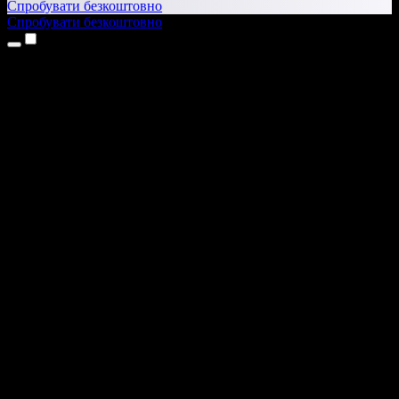
Спробувати безкоштовно
Спробувати безкоштовно
Продукти
Текст у мовлення
Додатки для iPhone та iPad
Додаток для Android
Розширення для Chrome
Розширення для Edge
Вебдодаток
Додаток для Mac
Додаток для Windows
ШІ-генератор голосу
Озвучення