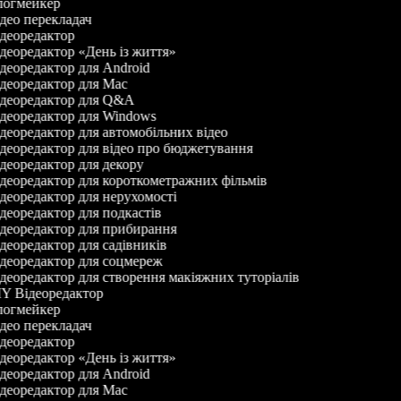
огмейкер
део перекладач
деоредактор
деоредактор «День із життя»
деоредактор для Android
деоредактор для Mac
деоредактор для Q&A
деоредактор для Windows
деоредактор для автомобільних відео
деоредактор для відео про бюджетування
деоредактор для декору
деоредактор для короткометражних фільмів
деоредактор для нерухомості
деоредактор для подкастів
деоредактор для прибирання
деоредактор для садівників
деоредактор для соцмереж
деоредактор для створення макіяжних туторіалів
Y Відеоредактор
огмейкер
део перекладач
деоредактор
деоредактор «День із життя»
деоредактор для Android
деоредактор для Mac