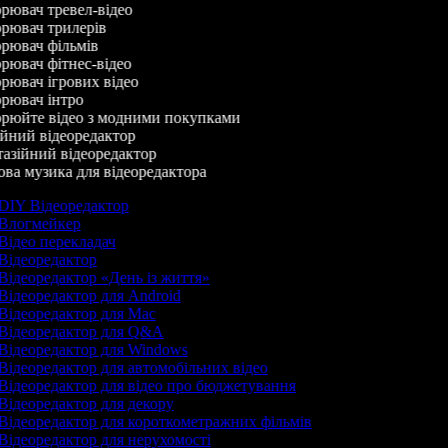
ювач тревел-відео
рювач трилерів
рювач фільмів
ювач фітнес-відео
ювач ігрових відео
рювач інтро
рюйте відео з модними покупками
йний відеоредактор
зійний відеоредактор
а музика для відеоредактора
DIY Відеоредактор
Влогмейкер
Відео перекладач
Відеоредактор
Відеоредактор «День із життя»
Відеоредактор для Android
Відеоредактор для Mac
Відеоредактор для Q&A
Відеоредактор для Windows
Відеоредактор для автомобільних відео
Відеоредактор для відео про бюджетування
Відеоредактор для декору
Відеоредактор для короткометражних фільмів
Відеоредактор для нерухомості