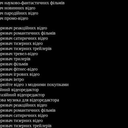
ач науково-фантастичних фільмів
ач новинних відео
ач пародійних відео
ач промо-відео
ювач реакційних відео
рювач романтичних фільмів
рювач сатиричних відео
ювач тизерних відео
ювач тизерних трейлерів
ювач тревел-відео
рювач трилерів
рювач фільмів
ювач фітнес-відео
ювач ігрових відео
рювач інтро
рюйте відео з модними покупками
йний відеоредактор
зійний відеоредактор
а музика для відеоредактора
ювач реакційних відео
рювач романтичних фільмів
рювач сатиричних відео
ювач тизерних відео
ювач тизерних трейлерів