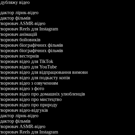
р дубляжу відео
дактор лірик-відео
дактор фільмів
ворювач ASMR-відео
ворювач Reels для Instagram
ворювач анімацій
ворювач бойовиків
ворювач біографічних фільмів
ворювач біографічних фільмів
ворювач вестернів
ворювач відео для TikTok
ворювач відео для YouTube
ворювач відео для відпрацювання вимови
ворювач відео для подкасту копія
ворювач відео з озвученням
ворювач відео з фото
ворювач відео про домашніх улюбленців
ворювач відео про мистецтво
ворювач відео про природу
ворювач відео-відгуків
дактор лірик-відео
дактор фільмів
ворювач ASMR-відео
ворювач Reels для Instagram