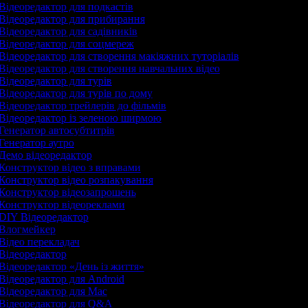
Відеоредактор для подкастів
Відеоредактор для прибирання
Відеоредактор для садівників
Відеоредактор для соцмереж
Відеоредактор для створення макіяжних туторіалів
Відеоредактор для створення навчальних відео
Відеоредактор для турів
Відеоредактор для турів по дому
Відеоредактор трейлерів до фільмів
Відеоредактор із зеленою ширмою
Генератор автосубтитрів
Генератор аутро
Демо відеоредактор
Конструктор відео з вправами
Конструктор відео розпакування
Конструктор відеозапрошень
Конструктор відеореклами
DIY Відеоредактор
Влогмейкер
Відео перекладач
Відеоредактор
Відеоредактор «День із життя»
Відеоредактор для Android
Відеоредактор для Mac
Відеоредактор для Q&A