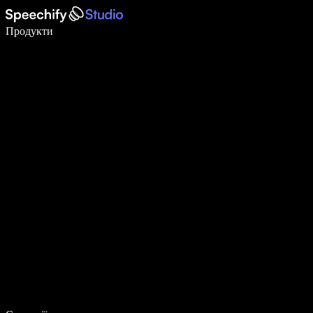
Пишіть у 5 разів швидше за допомогою голосового введення
Продукти
Дізнатися більше