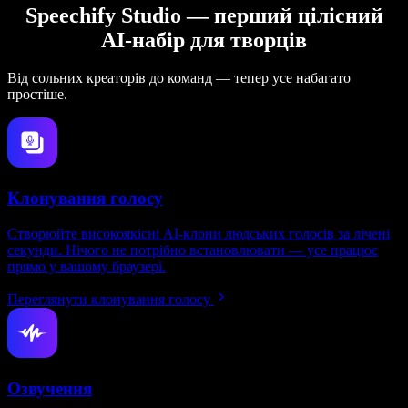
Speechify Studio — перший цілісний
AI-набір для творців
Від сольних креаторів до команд — тепер усе набагато
простіше.
Клонування голосу
Створюйте високоякісні AI-клони людських голосів за лічені
секунди. Нічого не потрібно встановлювати — усе працює
прямо у вашому браузері.
Переглянути клонування голосу
Озвучення