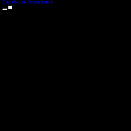
Спробувати безкоштовно
Продукти
Текст у мовлення
Додатки для iPhone та iPad
Додаток для Android
Розширення для Chrome
Розширення для Edge
Вебдодаток
Додаток для Mac
Додаток для Windows
ШІ-генератор голосу
Озвучення
Дубляж