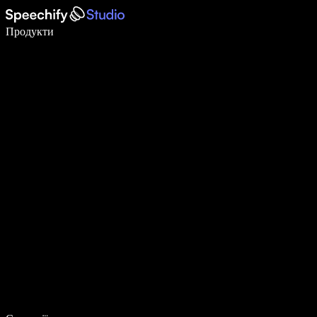
Пишіть у 5 разів швидше за допомогою голосового введення
Продукти
Дізнатися більше