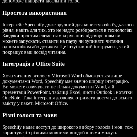
допоможе підібрати ідеальний голос.
Простота використання
Інтерфейс Speechify дуже зручний для користувачів будь-якого
рівня, навіть для тих, хто не надто розбирається в технологіях.
Завдяки простим елементам керування відтворенням ви
можете запускати, ставити на паузу чи зупиняти читання
одним кліком або дотиком. Це інтуїтивний інструмент, який
покращує ваш досвід читання.
Інтеграція з Office Suite
Хоча читання вголос у Microsoft Word обмежується лише
документами Word, Speechify має значно ширшу інтеграцію.
Ви можете озвучувати не тільки документи Word, а й
презентації PowerPoint, таблиці Excel, листи Outlook і нотатки
OneNote. Така інтеграція дозволяє отримати доступ до всього
вмісту у пакеті Microsoft Office.
Різні голоси та мови
Speechify надає доступ до широкого вибору голосів і мов, тож
користувачі з різними мовними вподобаннями можуть