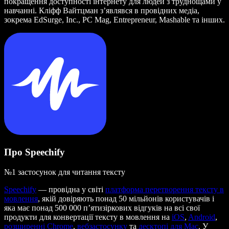
покращення доступності інтернету для людей з труднощами у
навчанні. Кліфф Вайтцман з’являвся в провідних медіа,
зокрема EdSurge, Inc., PC Mag, Entrepreneur, Mashable та інших.
Про Speechify
№1 застосунок для читання тексту
Speechify
— провідна у світі
платформа перетворення тексту в
мовлення
, якій довіряють понад 50 мільйонів користувачів і
яка має понад 500 000 п’ятизіркових відгуків на всі свої
продукти для конвертації тексту в мовлення на
iOS
,
Android
,
розширенні Chrome
,
вебзастосунку
та
десктопі для Mac
. У