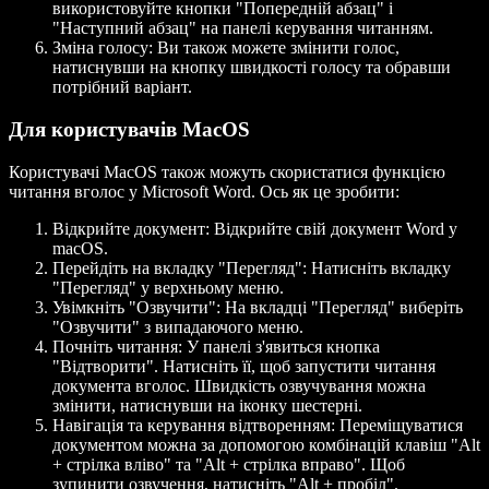
використовуйте кнопки "Попередній абзац" і
"Наступний абзац" на панелі керування читанням.
Зміна голосу:
Ви також можете змінити голос,
натиснувши на кнопку швидкості голосу та обравши
потрібний варіант.
Для користувачів MacOS
Користувачі MacOS також можуть скористатися функцією
читання вголос у Microsoft Word. Ось як це зробити:
Відкрийте документ:
Відкрийте свій документ Word у
macOS.
Перейдіть на вкладку "Перегляд":
Натисніть вкладку
"Перегляд" у верхньому меню.
Увімкніть "Озвучити":
На вкладці "Перегляд" виберіть
"Озвучити" з випадаючого меню.
Почніть читання:
У панелі з'явиться кнопка
"Відтворити". Натисніть її, щоб запустити читання
документа вголос. Швидкість озвучування можна
змінити, натиснувши на іконку шестерні.
Навігація та керування відтворенням:
Переміщуватися
документом можна за допомогою комбінацій клавіш "Alt
+ стрілка вліво" та "Alt + стрілка вправо". Щоб
зупинити озвучення, натисніть "Alt + пробіл".