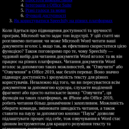
Інтеграція з Office Suite
Різні голоси та мови
Функції доступності
Як користуватися Speechify на різних платформах
Коли йдеться про підвищення доступності та зручності
програм, Microsoft часто задає тон індустрії. У цій статті ми
розглянемо питання: чи може Microsoft Word читати ваші
документи вголос і, якщо так, як ефективно скористатися цією
функцією? Також поговоримо про те, чому Speechify —
чудовий вибір для читання документів Word вголос та як він
працює на різних платформах. Читання документів Word
вголос за допомогою таких можливостей, як "Озвучити" або
"Озвучення" в Office 2019, має безліч переваг. Воно значно
підвищує доступність і зрозумілість тексту для різних
користувачів. Незалежно від того, чи ви пересуваєтеся всім
документом за допомогою курсора, слухаєте виділений
фрагмент або просто натискаєте іконку "Озвучити", ця
функція на таких платформах, як iPhone або Office 2019,
робить читання більш динамічним і захопливим. Можливість
обирати команди, змінювати швидкість читання, а також
ставити на паузу за допомогою кнопки "Пауза" дозволяє
підлаштувати процес під себе, тож озвучування в Word стає
цінним інструментом для кращого розуміння тексту та
підвищення доступності.