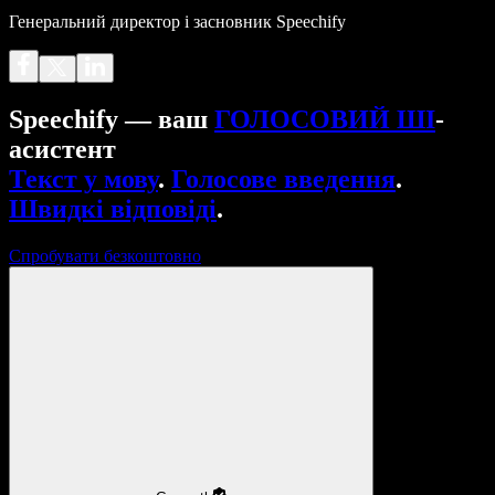
Генеральний директор і засновник Speechify
Speechify — ваш
ГОЛОСОВИЙ ШІ
-
асистент
Текст у мову
.
Голосове введення
.
Швидкі відповіді
.
Спробувати безкоштовно