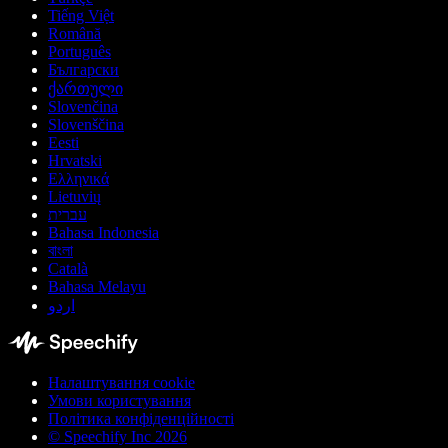
Tiếng Việt
Română
Português
Български
ქართული
Slovenčina
Slovenščina
Eesti
Hrvatski
Ελληνικά
Lietuvių
עברית
Bahasa Indonesia
বাংলা
Català
Bahasa Melayu
اردو
Налаштування cookie
Умови користування
Політика конфіденційності
© Speechify Inc 2026