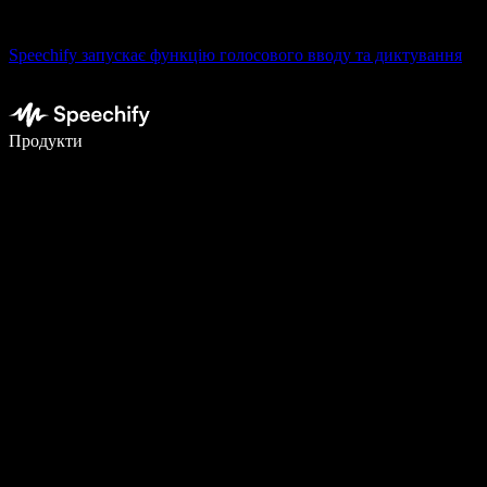
Speechify запускає функцію голосового вводу та диктування
Пишіть у 5 разів швидше за допомогою голосового введення
Продукти
Дізнатися більше