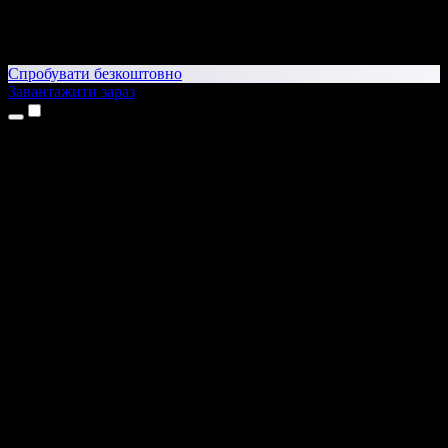
Спробувати безкоштовно
Завантажити зараз
Продукти
Текст у мовлення
Додатки для iPhone та iPad
Додаток для Android
Розширення для Chrome
Розширення для Edge
Вебдодаток
Додаток для Mac