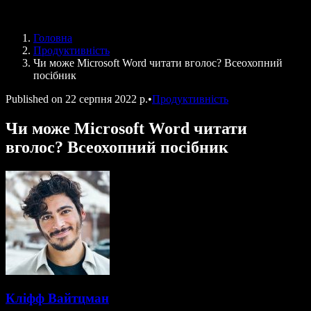
Speechify для програми Access to Work
Speechify для DSA
Голосові агенти SIMBA
Головна
Speechify для розробників
Продуктивність
Чи може Microsoft Word читати вголос? Всеохопний
посібник
Published on
22 серпня 2022 р.
•
Продуктивність
Чи може Microsoft Word читати
вголос? Всеохопний посібник
Кліфф Вайтцман