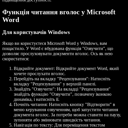
Функція читання вголос у Microsoft
Word
Для користувачів Windows
Якщо ви користуєтеся Microsoft Word у Windows, вам
пощастило. У Word є вбудована функція "Озвучити", що
дозволяє прослуховувати документи вголос. Ось як нею
скористатися:
Відкрийте документ:
Відкрийте документ Word, який
хочете прослухати вголос.
Перейдіть на вкладку "Рецензування":
Натисніть
вкладку "Рецензування" у верхній панелі.
Знайдіть "Озвучити":
На вкладці "Рецензування"
знайдіть функцію "Озвучити", позначену іконкою
динаміка, і натисніть її.
Почніть читання:
Натисніть кнопку "Відтворити" в
меню керування озвученням, щоб запустити читання
документа вголос. За потреби можна ставити на паузу,
зупиняти або змінювати швидкість читання.
Навігація по тексту:
Для переміщення текстом