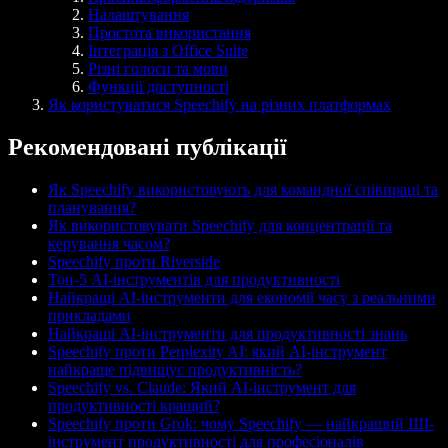
Налаштування
Простота використання
Інтеграція з Office Suite
Різні голоси та мови
Функції доступності
Як користуватися Speechify на різних платформах
Рекомендовані публікації
Як Speechify використовують для командної співпраці та
планування?
Як використовувати Speechify для концентрації та
керування часом?
Speechify проти Riverside
Топ-5 AI-інструментів для продуктивності
Найкращі AI-інструменти для економії часу з реальними
прикладами
Найкращі AI-інструменти для продуктивності знань
Speechify проти Perplexity AI: який AI-інструмент
найкраще підвищує продуктивність?
Speechify vs. Claude: Який AI-інструмент для
продуктивності кращий?
Speechify проти Grok: чому Speechify — найкращий ШІ-
інструмент продуктивності для професіоналів