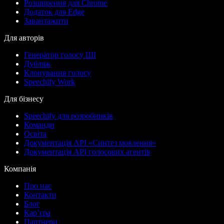
Розширення для Chrome
Додаток для Edge
Завантажити
Для авторів
Генератор голосу ШІ
Дубляж
Клонування голосу
Speechify Work
Для бізнесу
Speechify для розробників
Команди
Освіта
Документація API «Синтез мовлення»
Документація API голосових агентів
Компанія
Про нас
Контакти
Блог
Кар’єра
Партнери