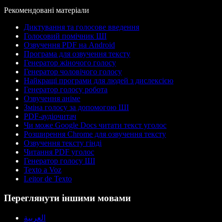
Рекомендовані матеріали
Диктування та голосове введення
Голосовий помічник ШІ
Озвучення PDF на Android
Програма для озвучення тексту
Генератор жіночого голосу
Генератор чоловічого голосу
Найкращі програми для людей з дислексією
Генератор голосу робота
Озвучення аніме
Зміна голосу за допомогою ШІ
PDF-аудіочитач
Чи може Google Docs читати текст уголос
Розширення Chrome для озвучення тексту
Озвучення тексту гінді
Читання PDF уголос
Генератор голосу ШІ
Texto a Voz
Leitor de Texto
Переглянути іншими мовами
العربية