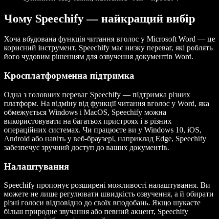
Чому Speechify — найкращий вибір
Хоча вбудована функція читання вголос у Microsoft Word — це
корисний інструмент, Speechify має низку переваг, які роблять
його чудовим рішенням для озвучення документів Word.
Кросплатформенна підтримка
Одна з головних переваг Speechify — підтримка різних
платформ. На відміну від функції читання вголос у Word, яка
обмежується Windows і MacOS, Speechify можна
використовувати на багатьох пристроях і в різних
операційних системах. Чи працюєте ви у Windows 10, iOS,
Android або навіть у веб-браузері, наприклад Edge, Speechify
забезпечує зручний доступ до ваших документів.
Налаштування
Speechify пропонує розширені можливості налаштування. Ви
можете не лише регулювати швидкість озвучення, а й обирати
різні голоси відповідно до своїх вподобань. Якщо шукаєте
більш природне звучання або певний акцент, Speechify