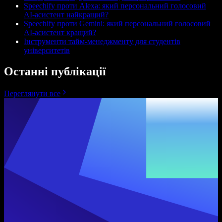
Speechify проти Alexa: який персональний голосовий
AI-асистент найкращий?
Speechify проти Gemini: який персональний голосовий
AI-асистент кращий?
Інструменти тайм-менеджменту для студентів
університетів
Останні публікації
Переглянути все