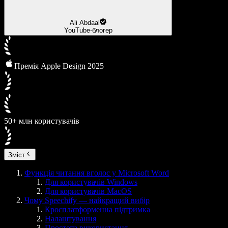
Ali Abdaal
YouTube-блогер
Премія Apple Design 2025
50+ млн користувачів
Зміст
Функція читання вголос у Microsoft Word
Для користувачів Windows
Для користувачів MacOS
Чому Speechify — найкращий вибір
Кросплатформенна підтримка
Налаштування
Простота використання