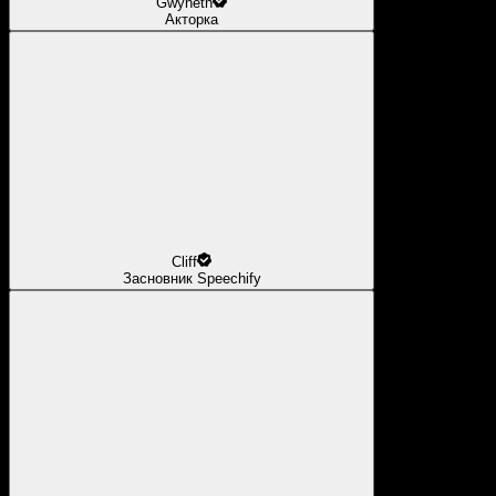
Gwyneth
Акторка
Cliff
Засновник Speechify