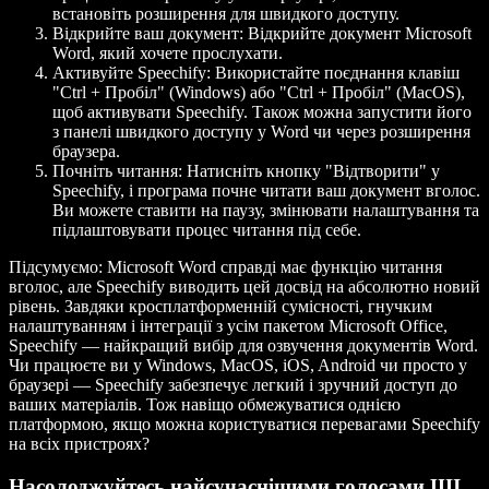
встановіть розширення для швидкого доступу.
Відкрийте ваш документ:
Відкрийте документ Microsoft
Word, який хочете прослухати.
Активуйте Speechify:
Використайте поєднання клавіш
"Ctrl + Пробіл" (Windows) або "Ctrl + Пробіл" (MacOS),
щоб активувати Speechify. Також можна запустити його
з панелі швидкого доступу у Word чи через розширення
браузера.
Почніть читання:
Натисніть кнопку "Відтворити" у
Speechify, і програма почне читати ваш документ вголос.
Ви можете ставити на паузу, змінювати налаштування та
підлаштовувати процес читання під себе.
Підсумуємо: Microsoft Word справді має функцію читання
вголос, але Speechify виводить цей досвід на абсолютно новий
рівень. Завдяки кросплатформенній сумісності, гнучким
налаштуванням і інтеграції з усім пакетом Microsoft Office,
Speechify — найкращий вибір для озвучення документів Word.
Чи працюєте ви у Windows, MacOS, iOS, Android чи просто у
браузері — Speechify забезпечує легкий і зручний доступ до
ваших матеріалів. Тож навіщо обмежуватися однією
платформою, якщо можна користуватися перевагами Speechify
на всіх пристроях?
Насолоджуйтесь найсучаснішими голосами ШІ,