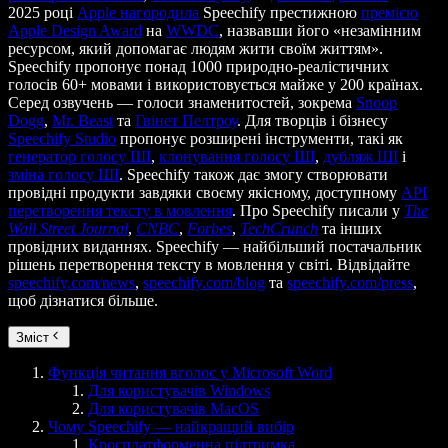
2025 році
Apple нагородила
Speechify престижною
премією
Apple Design Award
на
WWDC
, назвавши його «незамінним
ресурсом, який допомагає людям жити своїм життям».
Speechify пропонує понад 1000 природно-реалістичних
голосів 60+ мовами і використовується майже у 200 країнах.
Серед озвучень — голоси знаменитостей, зокрема
Snoop
Dogg
,
Mr. Beast
та
Гвінет Пелтроу
. Для творців і бізнесу
Speechify Studio
пропонує розширені інструменти, такі як
генератор голосу ШІ
,
клонування голосу ШІ
,
дубляж ШІ
і
зміна голосу ШІ
. Speechify також дає змогу створювати
провідні продукти завдяки своєму якісному, доступному
API
перетворення тексту в мовлення
. Про Speechify писали у
The
Wall Street Journal
,
CNBC
,
Forbes
,
TechCrunch
та інших
провідних виданнях. Speechify — найбільший постачальник
рішень перетворення тексту в мовлення у світі. Відвідайте
speechify.com/news
,
speechify.com/blog
та
speechify.com/press
,
щоб дізнатися більше.
Зміст
Функція читання вголос у Microsoft Word
Для користувачів Windows
Для користувачів MacOS
Чому Speechify — найкращий вибір
Кросплатформенна підтримка