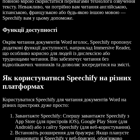
повною мірою скористатися перевагами технології озвучення
тексту. Неважливо, чи потрібно вам читання англійською,
іспанською, французькою або будь-якою іншою мовою —
Speechify вам у цьому допоможе.
Функції доступності
Окрім читання документів Word вголос, Speechify пропонує
додаткові функції доступності, наприклад Immersive Reader,
що особливо корисно для людей із дислексією або
труднощами читання. Він забезпечує читання без
відволікаючих чинників та дозволяє зосередитися на змісті.
Як користуватися Speechify на різних
платформах
Користуватися Speechify для читання документів Word на
різних пристроях дуже просто:
Завантажте Speechify:
Спершу завантажте Speechify з
App Store (для пристроїв iOS), Google Play Store (для
Android) або з сайту Speechify (для веб-користування).
Встановіть розширення для браузера:
Якщо плануєте
працювати зі Speechify у веб-браузері, обов'язково