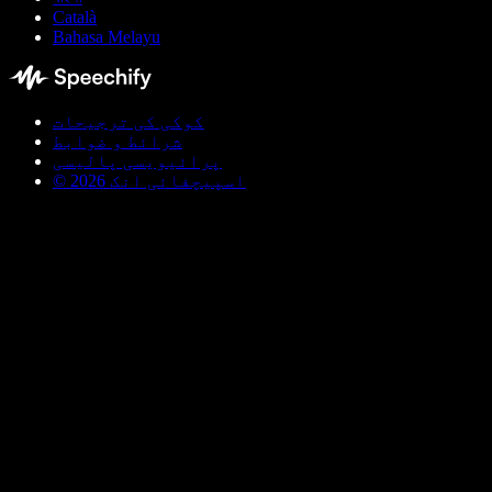
Català
Bahasa Melayu
کوکی کی ترجیحات
شرائط و ضوابط
پرائیویسی پالیسی
© اسپیچفائی انک 2026