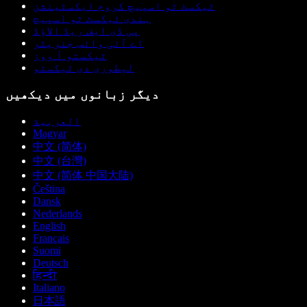
ٹیکسٹ ٹو اسپیچ کروم ایکسٹینشن
ہندی ٹیکسٹ ٹو اسپیچ
پی ڈی ایف ریڈ الاؤڈ
اے آئی وائس جنریٹر
ٹیکستو آ ووز
لیطوری دی ٹیکسٹو
دیگر زبانوں میں دیکھیں
العربية
Magyar
中文 (简体)
中文 (台灣)
中文 (简体 中国大陆)
Čeština
Dansk
Nederlands
English
Français
Suomi
Deutsch
हिन्दी
Italiano
日本語