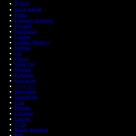
한국어
Norsk bokmål
Polski
Português Brasileiro
Русский
Українська
Español
Español (México)
Svenska
ไทย
Türkçe
Tiếng Việt
Română
Português
Български
ქართული
Slovenčina
Slovenščina
Eesti
Hrvatski
Ελληνικά
Lietuvių
עברית
Bahasa Indonesia
বাংলা