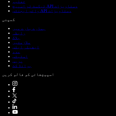
تعلیم
ٹیکسٹ ٹو اسپیچ API دستاویزات
وائس ایجنٹس API دستاویزات
کمپنی
ہمارے بارے میں
رابطہ
بلاگ
ملازمتیں
ایفیلی ایٹس
مدد
اسٹیٹس
پریس
برانڈ کٹ
اسپیچفائی کو فالو کریں