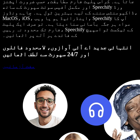
جاتا ہے۔ کراس پلیٹ فارم مطابقت، حسبِ ضرورت آپشنز
اور مکمل آفیس سوئٹ سپورٹ کے ساتھ Speechify ورڈ
ڈاکیومنٹس سننے کے لیے بہترین ٹول ہے۔ چاہے ونڈوز،
MacOS، iOS، اینڈرائیڈ ہو یا ویب، Speechify آپ کا
مواد ہر جگہ بآسانی سنا دیتا ہے۔ تو صرف ایک پلیٹ
فارم تک محدود نہ رہیں، Speechify کے ٹیکسٹ ٹو اسپیچ
کے فائدے ہر آلے پر اٹھائیں۔
انتہائی جدید اے آئی آوازوں، لامحدود فائلوں
اور 24/7 سپورٹ سے لطف اٹھائیں
مفت آزمائیں