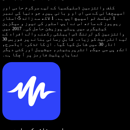
کلف وائتزمین ڈسلیکسیا کے لیے سرگرم حامی اور
اسپیچفائی کے سی ای او و بانی ہیں، جو دنیا کی نمبر
1 ٹیکسٹ ٹو اسپیچ ایپ ہے۔ 1 لاکھ سے زائد 5-اسٹار
ریویوز کے ساتھ اس نے ایپ اسٹور کی نیوز و میگزین
کیٹیگری میں پہلی پوزیشن حاصل کی۔ 2017 میں
وائتزمین کو لرننگ ڈس ایبلٹی رکھنے والے افراد کے
لیے انٹرنیٹ کو زیادہ قابلِ رسائی بنانے پر فوربس 30
انڈر 30 میں شامل کیا گیا۔ ان کا تذکرہ ایڈسرج،
انک، پی سی میگ، انٹرپرینیئر، میشیبل اور کئی دیگر
نمایاں پلیٹ فارمز پر آ چکا ہے۔
اسپیچفائی کے بارے میں