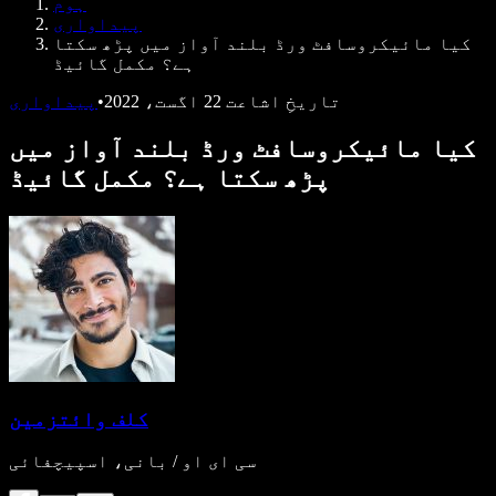
ہوم
ڈویلپرز کے لیے Speechify
پیداواری
کیا مائیکروسافٹ ورڈ بلند آواز میں پڑھ سکتا
ہے؟ مکمل گائیڈ
تاریخِ اشاعت
22 اگست، 2022
•
پیداواری
کیا مائیکروسافٹ ورڈ بلند آواز میں
پڑھ سکتا ہے؟ مکمل گائیڈ
کلف وائتزمین
سی ای او / بانی، اسپیچفائی