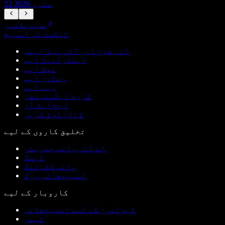
22 مئی، 2026
سب دیکھیں
ٹیکسٹ ٹو اسپیچ
آئی فون اور آئی پیڈ ایپس
اینڈرائیڈ ایپ
میک ایپ
ونڈوز ایپ
ویب ایپ
کروم ایکسٹینشن
ایج ایڈ آن
ڈاؤن لوڈ کریں
تخلیق کاروں کے لیے
اے آئی وائس جنریٹر
ڈبنگ
وائس کلوننگ
اسپیچفائی ورک
کاروبار کے لیے
ڈیولپرز کے لیے اسپیچفائی
ٹیمز