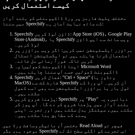
کیسے استعمال کریں
مختلف پلیٹ فارمز پر ورڈ ڈاکیومنٹس کو بلند آواز
میں سننا Speechify کے ساتھ نہایت آسان ہے:
App Store (iOS)، Google Play
Speechify ڈاؤن لوڈ کریں:
Store (Android)، یا Speechify ویب سائٹ سے ایپ ڈاؤن
لوڈ کریں۔
براؤزر ایکسٹینشن نصب کریں:
اگر ویب براؤزر پر
استعمال کرنا چاہتے ہیں تو ایکسٹینشن انسٹال
کریں تاکہ فوراً رسائی مل جائے۔
اپنا ڈاکیومنٹ کھولیں:
وہ Microsoft Word
ڈاکیومنٹ کھولیں جسے آپ سننا چاہتے ہیں۔
"Ctrl + Space" (ونڈوز یا
Speechify فعال کریں:
MacOS) شارٹ کٹ سے Speechify آن کریں۔ آپ ورڈ کے
ٹول بار یا براؤزر ایکسٹینشن سے بھی اسے کھول
سکتے ہیں۔
Speechify پر "Play" دبائیں، یہ
پڑھنا شروع کریں:
بلند آواز میں پڑھنا شروع کر دے گا۔ آپ پوز کر
سکتے ہیں، سیٹنگز بدل سکتے ہیں اور تجربہ اپنی
پسند کے مطابق بنا سکتے ہیں۔
مختصراً، مائیکروسافٹ ورڈ میں Read Aloud فیچر تو
موجود ہے، مگر Speechify اس تجربے کو اگلی سطح تک لے