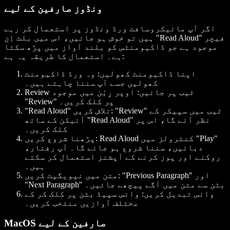
ونڈوز صارفین کے لیے
اگر آپ مائیکروسافٹ ورڈ ونڈوز پر استعمال کر رہے
ہیں تو خوش ہو جائیں، اس میں بلٹ اِن "Read Aloud" فیچر
موجود ہے جو ڈاکیومنٹس کو بلند آواز میں پڑھ سکتا
ہے۔ استعمال کا طریقہ یہ ہے:
اپنا ڈاکیومنٹ کھولیں:
وہ ورڈ ڈاکیومنٹ
کھولیں جسے آپ سننا چاہتے ہیں۔
Review ٹیب پر جائیں:
اوپر رِبّن میں موجود
"Review" پر کلک کریں۔
"Review" ٹیب میں سپیکر کے
"Read Aloud" تلاش کریں:
آئیکن کے ساتھ "Read Aloud" نظر آئے گا، اس پر
کلک کریں۔
Read Aloud کنٹرولز میں "Play"
پڑھنا شروع کریں:
دبائیں، سننا شروع ہو جائے گا۔ آپ رفتار،
روکنے اور پوز کرنے کے آپشنز استعمال کر سکتے
ہیں۔
"Previous Paragraph" اور
متن میں نیویگیٹ کریں:
"Next Paragraph" بٹن سے متن میں آگے پیچھے جائیں۔
وائس تبدیل کریں:
وائس سپیڈ بٹن پر کلک کر کے
مختلف آوازیں منتخب کریں۔
MacOS صارفین کے لیے