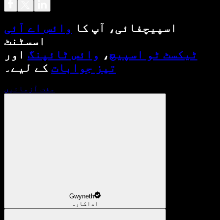
اسپیچفائی، آپ کا
وائس اے آئی
اسسٹنٹ
ٹیکسٹ ٹو اسپیچ
،
وائس ٹائپنگ
اور
تیز جوابات
کے لیے۔
مفت آزمائیں
Gwyneth
اداکارہ