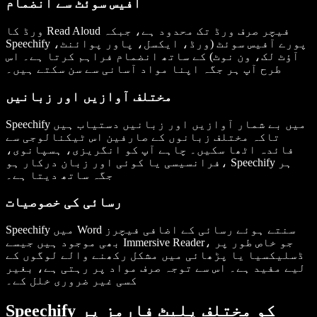
آفیس سوئٹ سے انضمام
ورڈ کا Read Aloud فیچر صرف ورڈ تک محدود ہے، جبکہ
Speechify پورے آفیس سوئٹ (ورڈ، ایکسل، پاور پوائنٹ،
آؤٹ لک، ون نوٹ) کے ساتھ انضمام فراہم کرتا ہے۔ اس
طرح آپ ہر جگہ اپنا مواد آسانی سے سن سکتے ہیں۔
مختلف آوازیں اور زبانیں
Speechify میں بے شمار آوازیں اور زبانیں دستیاب ہیں
تاکہ مختلف زبانوں کے صارفین اس ٹیکنالوجی سے
فائدہ اٹھا سکیں۔ چاہے آپ کو انگریزی، ہسپانوی،
فرانسیسی یا کوئی اور زبان درکار ہو، Speechify ہر
جگہ ساتھ دیتا ہے۔
رسائی کی خصوصیات
Speechify میں Word سنتے ہوئے رسائی کے اضافی فیچرز
بھی موجود ہیں جیسے Immersive Reader، جو خاص طور پر
ڈسلیکسیا یا پڑھائی میں مشکل رکھنے والے لوگوں کے
لیے مفید ہے۔ اس سے توجہ صرف مواد پر رہتی ہے، بغیر
کسی غیر ضروری خلل کے۔
Speechify کو مختلف پلیٹ فارمز پر