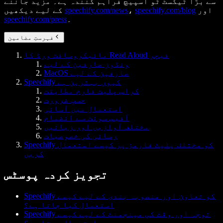
سے بڑا ٹیکسٹ ٹو اسپیچ فراہم کنندہ ہے۔ مزید جاننے
اور
speechify.com/blog
،
speechify.com/news
کے لیے دیکھیں
۔
speechify.com/press
فہرستِ مضامین
مائیکروسافٹ ورڈ کا Read Aloud فیچر
ونڈوز صارفین کے لیے
MacOS صارفین کے لیے
Speechify کیوں بہترین ہے
کراس پلیٹ فارم مطابقت
حسبِ ضرورت
استعمال میں آسانی
آفیس سوئٹ سے انضمام
مختلف آوازیں اور زبانیں
رسائی کی خصوصیات
Speechify کو مختلف پلیٹ فارمز پر کیسے استعمال
کریں
تجویز کردہ پوسٹس
Speechify کو تعاون اور منصوبہ بندی کے لیے کیسے
استعمال کیا جاتا ہے؟
Speechify توجہ اور وقت کی مینجمنٹ کے لیے کیسے
استعمال ہوتا ہے؟