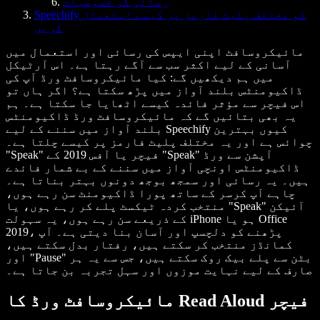
رسائی کی خصوصیات
Speechify کو مختلف پلیٹ فارمز پر کیسے استعمال
کریں
مائیکروسافٹ اپنی ایپس کی رسائی اور استعمال میں
آسانی کے لیے اکثر سب سے آگے رہتا ہے۔ اس آرٹیکل
میں ہم دیکھیں گے: کیا مائیکروسافٹ ورڈ آپ کی
ڈاکیومنٹس بلند آواز میں پڑھ سکتا ہے؟ اگر ہاں تو
اس فیچر سے مؤثر فائدہ کیسے اٹھایا جا سکتا ہے۔ ہم
یہ بھی بتائیں گے کہ مائیکروسافٹ ورڈ ڈاکیومنٹس
بلند آواز میں سننے کے لیے Speechify کیوں بہترین
چوائس ہے اور یہ مختلف پلیٹ فارمز پر کیسے چلتا ہے۔
"Speak" فیچر یا آفس 2019 کے "Speak" آپشن سے ورڈ
ڈاکیومنٹس اونچی آواز میں سننے کے بے شمار فائدے
ہیں۔ یہ رسائی اور سمجھ بوجھ دونوں بہتر بناتا ہے۔
چاہے آپ کرسر کے ساتھ پورا ڈاکیومنٹ سن رہے ہوں،
منتخب کردہ ٹیکسٹ پلے کر رہے ہوں، یا "Speak" آئیکن
کے ذریعے سن رہے ہوں، یہ سہولت iPhone ہو یا Office
2019، پڑھنے کو دلچسپ اور آسان بنا دیتی ہے۔ آپ
کمانڈز منتخب کر سکتے ہیں، رفتار بدل سکتے ہیں،
اور "Pause" بٹن سے پلے بیک روک سکتے ہیں، جس سے یہ ہر
صارف کے لیے نہایت موزوں اور سہل تجربہ بن جاتا ہے۔
مائیکروسافٹ ورڈ کا Read Aloud فیچر