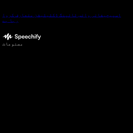
اسپیچیفائی وائس ٹائپنگ ڈکٹیٹیشن متعارف کروا
رہا ہے
وائس ٹائپنگ کے ساتھ 5 گنا تیزی سے لکھیں
مصنوعات
مزید جانیں