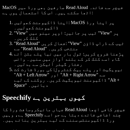
MacOS صارفین بھی ورڈ میں Read Aloud فیچر سے فائدہ
اٹھا سکتے ہیں۔ اس کا استعمال یوں ہے:
MacOS پر اپنا ورڈ
اپنا ڈاکیومنٹ کھولیں:
ڈاکیومنٹ کھولیں۔
"View" ٹیب پر جائیں:
اوپر مینو میں "View" پر
کلک کریں۔
"View" ٹیب کے ڈراپ ڈاؤن
"Read Aloud" فعال کریں:
سے "Read Aloud" منتخب کریں۔
پڑھنا شروع کریں:
ٹول بار میں نیا پلے بٹن آئے
گا، اسے کلک کر کے بلند آواز میں سنیں۔ وائس
رفتار گیئر آئیکن سے بدلیں۔
نیویگیٹ اور پلے بیک کنٹرول:
کی بورڈ شارٹ کٹ
"Alt + Left Arrow" اور "Alt + Right Arrow" سے
ڈاکیومنٹ نیویگیٹ کریں۔ روکنے کے لیے "Alt +
Space" دبائیں۔
Speechify کیوں بہترین ہے
جہاں مائیکروسافٹ ورڈ کا Read Aloud فیچر کافی اچھا
ہے، وہیں Speechify چند اضافی فائدے دیتا ہے جو اسے
ورڈ ڈاکیومنٹس سننے کے لیے بہترین بناتے ہیں۔