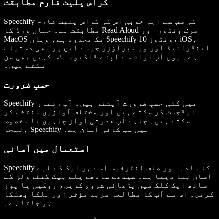
کراس پلیٹ فارم مطابقت
Speechify کی سب سے اہم خوبی اس کی کراس پلیٹ فارم
مطابقت ہے۔ جہاں ورڈ کا Read Aloud صرف ونڈوز اور
MacOS تک محدود ہے، وہاں Speechify ونڈوز 10، iOS،
اینڈرائیڈ اور ویب براؤزر جیسے ایج پر بھی دستیاب
ہے۔ یوں آپ آرام سے اپنے ڈاکیومنٹس کہیں بھی سن
سکتے ہیں۔
حسبِ ضرورت
Speechify میں کئی حسبِ ضرورت آپشنز ہیں۔ آپ رفتار
ایڈجسٹ کر سکتے ہیں اور مختلف آوازیں منتخب کر
سکتے ہیں۔ چاہے آپ قدرتی آواز چاہیں یا مخصوص
لہجہ، Speechify میں سب کافی آسان ہے۔
استعمال میں آسانی
Speechify کا سادہ اور صاف انٹرفیس اسے ہر ایک کے لیے
آسان بنا دیتا ہے۔ سیدھے سادھے پلے بیک کنٹرولز کے
ساتھ ایک کلک میں پڑھائی شروع کریں، روکیں یا پوز
کریں۔ اس سے آپ کا مطالعہ مزید مؤثر اور ہلکا پھلکا
ہو جاتا ہے۔