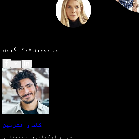
یہ مضمون شیئر کریں
کلف وائتزمین
سی ای او / بانی، اسپیچفائی