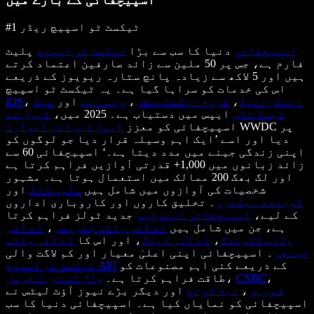
#1 ٹیکسٹ ٹو اسپیچ ریڈر
اسپیچفائی
دنیا کا سب سے بڑا
ٹیکسٹ ٹو اسپیچ
پلیٹ
فارم ہے، جس پر 50 ملین سے زائد صارفین اعتماد کرتے
ہیں اور 5 لاکھ سے زیادہ پانچ ستارہ ریویوز کے ذریعے
اس کی خدمات کو سراہا گیا ہے۔ یہ ٹیکسٹ ٹو اسپیچ
اینڈرائیڈ
،
کروم ایکسٹینشن
،
ویب ایپ
اور
میک
،
iOS
ڈیسک ٹاپ
ایپس میں دستیاب ہے۔ 2025 میں،
ایپل نے
WWDC پر
اسپیچفائی کو معزز
ایپل ڈیزائن ایوارڈ
دیا اور اسے ’ایک اہم وسیلہ قرار دیا جو لوگوں کو
اپنی زندگی جینے میں مدد دیتا ہے۔‘ اسپیچفائی 60 سے
زائد زبانوں میں 1,000+ قدرتی آوازیں فراہم کرتا ہے
اور لگ بھگ 200 ممالک میں استعمال ہوتا ہے۔ مشہور
شخصیات کی آوازوں میں شامل ہیں
سنُوپ ڈاگ
اور
گوینتھ پیلٹرو
۔ تخلیق کاروں اور کاروباری اداروں
کے لیے،
اسپیچفائی اسٹوڈیو
جدید ٹولز فراہم کرتا
ہے، جن میں شامل ہیں
اے آئی وائس جنریٹر
،
اے آئی
وائس کلوننگ
،
اے آئی ڈبنگ
، اور اس کا
اے آئی وائس
چینجر
۔ اسپیچفائی اپنی اعلیٰ معیار اور کم لاگت والی
کے ذریعے کئی اہم مصنوعات کو
ٹیکسٹ ٹو اسپیچ API
،
CNBC
،
طاقت فراہم کرتا ہے۔
وال اسٹریٹ جرنل
فوربز
،
ٹیک کرنچ
اور دیگر بڑے نیوز آؤٹ لیٹس نے
اسپیچفائی کو نمایاں کیا ہے۔ اسپیچفائی دنیا کا سب