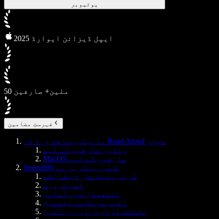
یوٹیوبر
2025 ایپل ڈیزائن ایوارڈ
50 ملین+ صارفین
فہرستِ مضامین
مائیکروسافٹ ورڈ کا Read Aloud فیچر
ونڈوز صارفین کے لیے
MacOS صارفین کے لیے
Speechify کیوں بہترین ہے
کراس پلیٹ فارم مطابقت
حسبِ ضرورت
استعمال میں آسانی
آفیس سوئٹ سے انضمام
مختلف آوازیں اور زبانیں