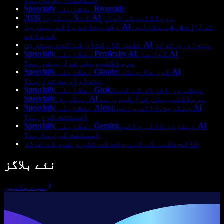
Speechify بمقابلہ Riverside
2026 کے 5 بہترین AI پروڈکٹیوٹی ٹولز
وقت بچانے والے بہترین AI ٹولز: حقیقی مثالوں
کے ساتھ
علمی کارکنان کے لیے بہترین AI پیداوری ٹولز
Speechify بمقابلہ Perplexity AI: کون سا AI
پروڈکٹیویٹی ٹول بہتر ہے؟
Speechify بمقابلہ Claude: کون سا بہتر AI
پیداواریت ٹول ہے؟
Speechify بمقابلہ Grok: پیشہ ور افراد کے لیے
Speechify بہترین AI پروڈکٹیویٹی ٹول کیوں ہے
Speechify بمقابلہ Alexa: بہترین ذاتی وائس AI
اسسٹنٹ کون ہے؟
Speechify بمقابلہ Gemini: بہترین ذاتی وائس AI
اسسٹنٹ کون سا ہے؟
کالج طلبہ کے لیے وقت کے نظم و نسق کے ٹولز
نئے بلاگز
سب دیکھیں