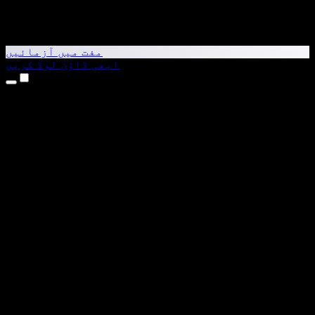
مفت میں آزمائیں
ابھی ڈاؤن لوڈ کریں
مصنوعات
متن کو آواز میں بدلیں
iPhone اور iPad ایپس
Android ایپ
Chrome ایکسٹینشن
Edge ایکسٹینشن
ویب ایپ
Mac ایپ