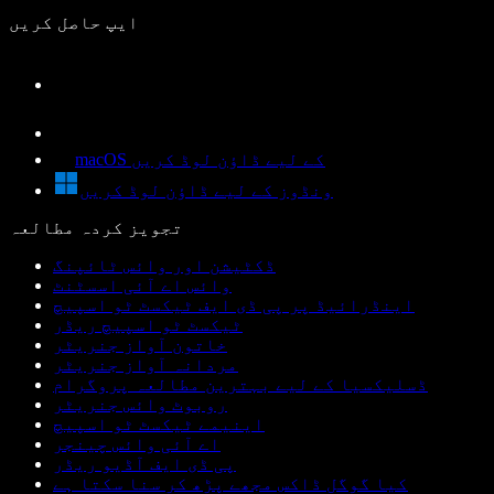
ایپ حاصل کریں
macOS کے لیے ڈاؤن لوڈ کریں
ونڈوز کے لیے ڈاؤن لوڈ کریں
تجویز کردہ مطالعہ
ڈکٹیشن اور وائس ٹائپنگ
وائس اے آئی اسسٹنٹ
اینڈرائیڈ پر پی ڈی ایف ٹیکسٹ ٹو اسپیچ
ٹیکسٹ ٹو اسپیچ ریڈر
خاتون آواز جنریٹر
مردانہ آواز جنریٹر
ڈسلیکسیا کے لیے بہترین مطالعہ پروگرام
روبوٹ وائس جنریٹر
اینیمے ٹیکسٹ ٹو اسپیچ
اے آئی وائس چینجر
پی ڈی ایف آڈیو ریڈر
کیا گوگل ڈاکس مجھے پڑھ کر سنا سکتا ہے