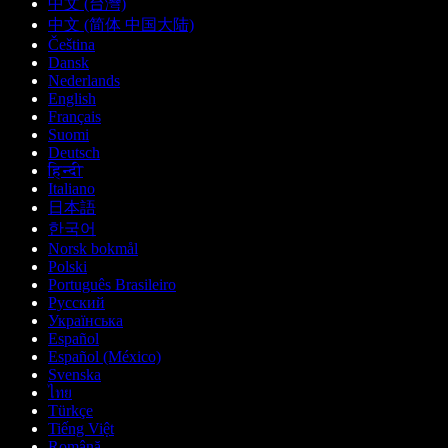
中文 (台灣)
中文 (简体 中国大陆)
Čeština
Dansk
Nederlands
English
Français
Suomi
Deutsch
हिन्दी
Italiano
日本語
한국어
Norsk bokmål
Polski
Português Brasileiro
Русский
Українська
Español
Español (México)
Svenska
ไทย
Türkçe
Tiếng Việt
Română