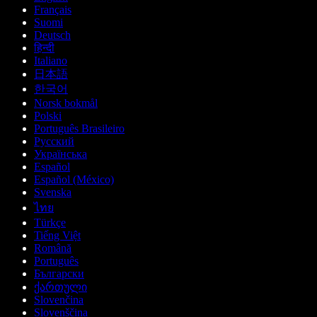
Français
Suomi
Deutsch
हिन्दी
Italiano
日本語
한국어
Norsk bokmål
Polski
Português Brasileiro
Русский
Українська
Español
Español (México)
Svenska
ไทย
Türkçe
Tiếng Việt
Română
Português
Български
ქართული
Slovenčina
Slovenščina