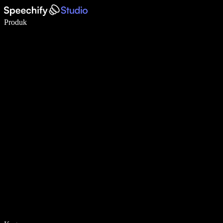
Tulis 5× lebih pantas dengan menaip menggunakan suara
Produk
Ketahui Lebih Lanjut