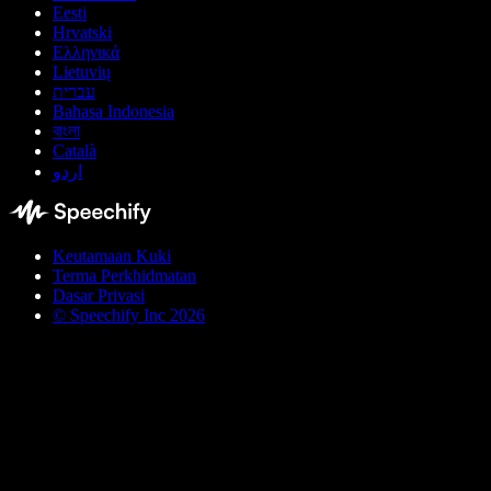
Eesti
Hrvatski
Ελληνικά
Lietuvių
עברית
Bahasa Indonesia
বাংলা
Català
اردو
Keutamaan Kuki
Terma Perkhidmatan
Dasar Privasi
© Speechify Inc 2026