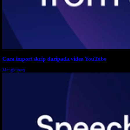
Cara import skrip daripada video YouTube
Mengimport