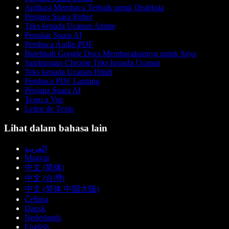
Aplikasi Membaca Terbaik untuk Disleksia
Penjana Suara Robot
Teks kepada Ucapan Anime
Penukar Suara AI
Pembaca Audio PDF
Bolehkah Google Docs Membacakannya untuk Saya
Sambungan Chrome Teks kepada Ucapan
Teks kepada Ucapan Hindi
Pembaca PDF Lantang
Penjana Suara AI
Texto a Voz
Leitor de Texto
Lihat dalam bahasa lain
العربية
Magyar
中文 (简体)
中文 (台灣)
中文 (简体 中国大陆)
Čeština
Dansk
Nederlands
English