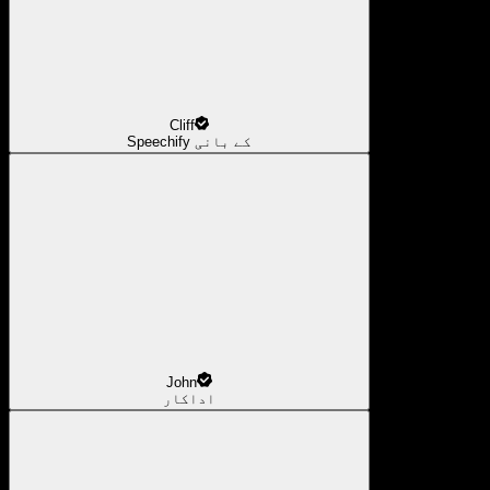
Cliff
Speechify کے بانی
John
اداکار