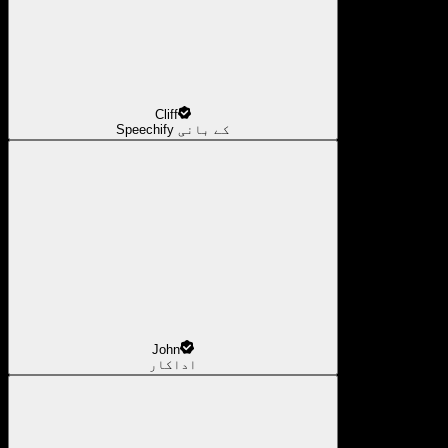
Cliff
Speechify کے بانی
John
اداکار