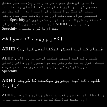
جانے والی شکل میں لا کر بار بار پڑھنے میں مشکل
محسوس کرنے والوں کے لیے سیکھنا آسان بناتا ہے۔
سمعی لرننگ موڈ طلباء کو اپنے انداز کے مطابق
تعلیمی مواد سمجھنے اور یاد رکھنے میں مدد دیتا
ہے۔ Speechify کے منفرد طریقے سے وہ اپنی صلاحیتوں کو
ابھار سکتے ہیں۔ اگر آپ کو ADHD ہے تو آج ہی
Speechify مفت آزما کر دیکھیں۔
اکثر پوچھے گئے سوالات
ADHD طلباء کے لیے اسسٹِو ٹیکنالوجی کیا ہے؟
ADHD طلباء کے لیے اسسٹِو ٹیکنالوجی ہر وہ آلہ،
گیجٹ، ٹول یا سافٹ ویئر ہے جو اسکول اور ذاتی زندگی
میں کارکردگی بہتر بنانے میں مدد دے، جیسے
Speechify۔
ADHD طلباء کے لیے بہترین سیکھنے کا طریقہ
کیا ہے؟
ADHD والے طلباء مختصر وقفوں، منظم روٹین، کم خلل
اور مثبت فیڈبیک کے ساتھ بہتر سیکھتے ہیں۔