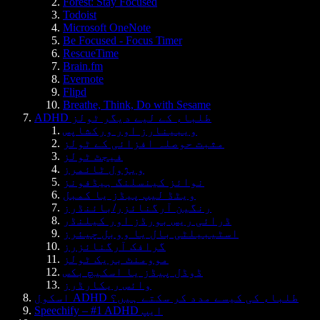
Forest: Stay Focused
Todoist
Microsoft OneNote
Be Focused - Focus Timer
RescueTime
Brain.fm
Evernote
Flipd
Breathe, Think, Do with Sesame
ADHD طلباء کے لیے دیگر ٹولز
ویبینارز اور ورکشاپس
مثبت حوصلہ افزائی کے ٹولز
فیجٹ ٹولز
ویژول ٹائمرز
نوائز کینسلنگ ہیڈفونز
ویٹڈ لیپ پیڈز یا کمبل
رنگین آرگنائزر/بائنڈرز
ڈرائی ریس بورڈز اور کیلنڈر
اسٹیبیلٹی بال یا ووبل چیئرز
گرافک آرگنائزرز
موومنٹ بریک ٹولز
ڈوڈل پیڈز یا اسکیچ بکس
وائس ریکارڈرز
اسکول ADHD طلباء کی کیسے مدد کر سکتے ہیں؟
Speechify – #1 ADHD ایپ