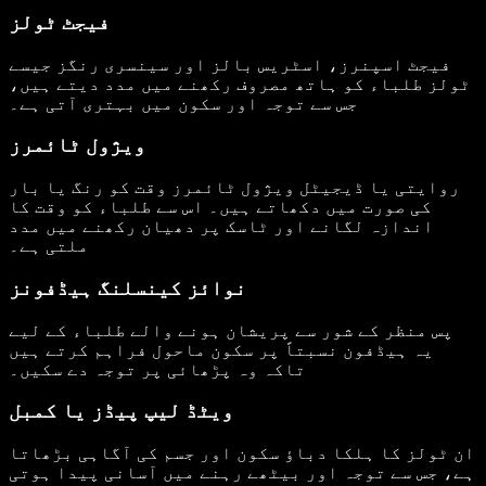
فیجٹ ٹولز
فیجٹ اسپنرز، اسٹریس بالز اور سینسری رنگز جیسے
ٹولز طلباء کو ہاتھ مصروف رکھنے میں مدد دیتے ہیں،
جس سے توجہ اور سکون میں بہتری آتی ہے۔
ویژول ٹائمرز
روایتی یا ڈیجیٹل ویژول ٹائمرز وقت کو رنگ یا بار
کی صورت میں دکھاتے ہیں۔ اس سے طلباء کو وقت کا
اندازہ لگانے اور ٹاسک پر دھیان رکھنے میں مدد
ملتی ہے۔
نوائز کینسلنگ ہیڈفونز
پس منظر کے شور سے پریشان ہونے والے طلباء کے لیے
یہ ہیڈفون نسبتاً پر سکون ماحول فراہم کرتے ہیں
تاکہ وہ پڑھائی پر توجہ دے سکیں۔
ویٹڈ لیپ پیڈز یا کمبل
ان ٹولز کا ہلکا دباؤ سکون اور جسم کی آگاہی بڑھاتا
ہے، جس سے توجہ اور بیٹھے رہنے میں آسانی پیدا ہوتی