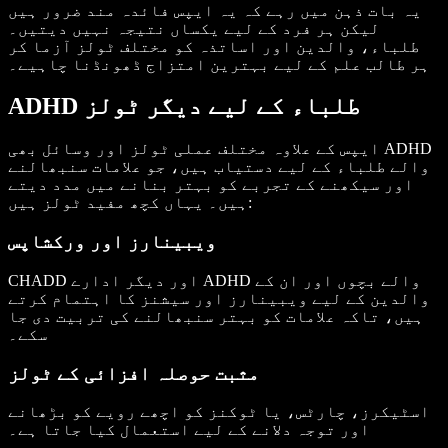
یہ بات ذہن میں رہے کہ یہ ایپس فائدہ مند ضرور ہیں
لیکن ہر فرد کے لیے یکساں نتیجہ نہیں دیتیں۔
طلباء، والدین اور اساتذہ کو مختلف ٹولز آزما کر
ہر طالب علم کے لیے بہترین امتزاج ڈھونڈنا چاہیے۔
ADHD طلباء کے لیے دیگر ٹولز
ایپس کے علاوہ مختلف عملی ٹولز اور وسائل بھی ADHD
والے طلباء کے لیے دستیاب ہیں، جو علامات سنبھالنے
اور سیکھنے کے تجربے کو بہتر بنانے میں مدد دیتے
ہیں۔ یہاں کچھ مفید ٹولز ہیں:
ویبینارز اور ورکشاپس
CHADD اور دیگر ادارے ADHD والے بچوں اور ان کے
والدین کے لیے ویبینارز اور سیشنز کا اہتمام کرتے
ہیں، تاکہ علامات کو بہتر سنبھالنے کی تربیت دی جا
سکے۔
مثبت حوصلہ افزائی کے ٹولز
اسٹیکرز، چارٹس، یا ٹوکنز کو اچھے رویے کو بڑھانے
اور توجہ دلانے کے لیے استعمال کیا جاتا ہے۔