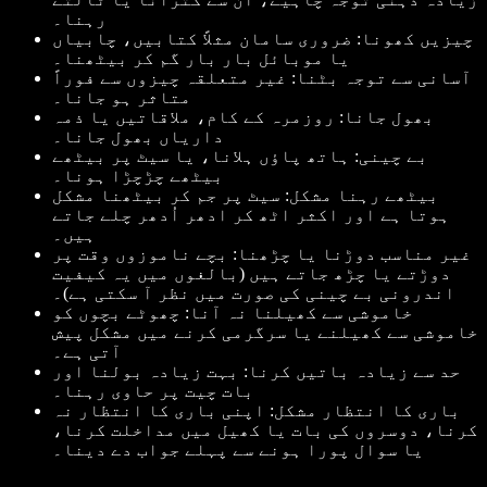
رہنا۔
چیزیں کھونا: ضروری سامان مثلاً کتابیں، چابیاں
یا موبائل بار بار گم کر بیٹھنا۔
آسانی سے توجہ بٹنا: غیر متعلقہ چیزوں سے فوراً
متاثر ہو جانا۔
بھول جانا: روزمرہ کے کام، ملاقاتیں یا ذمہ
داریاں بھول جانا۔
بے چینی: ہاتھ پاؤں ہلانا، یا سیٹ پر بیٹھے
بیٹھے چڑچڑا ہونا۔
بیٹھے رہنا مشکل: سیٹ پر جم کر بیٹھنا مشکل
ہوتا ہے اور اکثر اٹھ کر ادھر اُدھر چلے جاتے
ہیں۔
غیر مناسب دوڑنا یا چڑھنا: بچے ناموزوں وقت پر
دوڑتے یا چڑھ جاتے ہیں (بالغوں میں یہ کیفیت
اندرونی بے چینی کی صورت میں نظر آ سکتی ہے)۔
خاموشی سے کھیلنا نہ آنا: چھوٹے بچوں کو
خاموشی سے کھیلنے یا سرگرمی کرنے میں مشکل پیش
آتی ہے۔
حد سے زیادہ باتیں کرنا: بہت زیادہ بولنا اور
بات چیت پر حاوی رہنا۔
باری کا انتظار مشکل: اپنی باری کا انتظار نہ
کرنا، دوسروں کی بات یا کھیل میں مداخلت کرنا،
یا سوال پورا ہونے سے پہلے جواب دے دینا۔