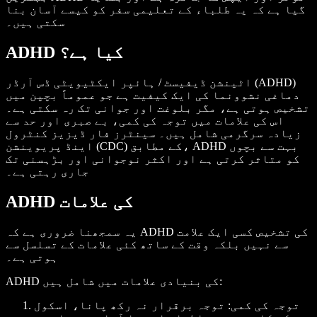
گیا ہے کہ یہ طلباء کے تعلیمی سفر کو کیسے آسان بنا
سکتی ہیں۔
ADHD کیا ہے؟
اٹینشن ڈیفیسٹ / ہائپر ایکٹیویٹی ڈس آرڈر (ADHD)
دماغی نشوونما کی ایک کیفیت ہے جو عموماً بچپن میں
تشخیص ہوتی ہے، مگر بلوغت اور جوانی تک رہ سکتی ہے۔
اس کی علامات میں توجہ کی کمی، بے صبری اور حد سے
زیادہ سرگرمی شامل ہیں۔ سینٹرز فار ڈیزیز کنٹرول
اینڈ پریوینشن (CDC) کے مطابق، ADHD بہت سے بچوں
کو متاثر کرتی ہے اور اکثر نوجوانی اور بڑہسنی تک
جاری رہتی ہے۔
ADHD کی علامات
یہ سمجھنا ضروری ہے کہ ADHD کی تشخیص کسی ایک علامت
سے نہیں بلکہ وقت کے ساتھ کئی علامات کے تسلسل سے
ہوتی ہے۔
ADHD کی بنیادی علامات میں شامل ہیں:
توجہ کی کمی: توجہ برقرار نہ رکھ پانا، اسکول