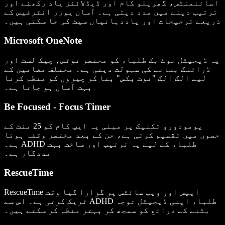
اسائنمنٹس، گھریلو کام اور ڈیڈلائنز یاد رکھنے اور
ترتیب دینے میں مدد دیتی ہے۔ آسان یوزر انٹرفیس کے
ذریعے ترجیحات اور یاددہانیاں سیٹ کی جا سکتی ہیں۔
Microsoft OneNote
یہ ڈیجیٹل نوٹ بک طلباء کو مختصر نوٹس، چیک لسٹ اور
ڈرائنگ بنانے کی سہولت دیتی ہے۔ مختلف مضامین کے
لیے الگ الگ "نوٹ بکس" بنا کر چیزوں کو منظم کرنا
بہت آسان ہو جاتا ہے۔
Be Focused - Focus Timer
پومودورو تکنیک پر مبنی یہ ایپ کام کو 25 منٹ کے
حصوں میں تقسیم کرتی ہے، جن کے بعد مختصر وقفہ ہوتا
ہے۔ ADHD طلباء کے لیے یہ ترتیب اور ساخت بہت
مددگار ہے۔
RescueTime
RescueTime ایپس اور ویب سائٹس پر گزارا گیا وقت
ٹریک کرتی ہے۔ اس سے ADHD طلباء اپنی ڈیجیٹل توجہ
بٹنے کے ذرائع کو سمجھ کر بہتر منظم کر سکتے ہیں۔