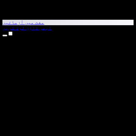
مفت میں آزمائیں
ابھی ڈاؤن لوڈ کریں
مصنوعات
متن کو آواز میں بدلیں
iPhone اور iPad ایپس
Android ایپ
Chrome ایکسٹینشن
Edge ایکسٹینشن
ویب ایپ
Mac ایپ