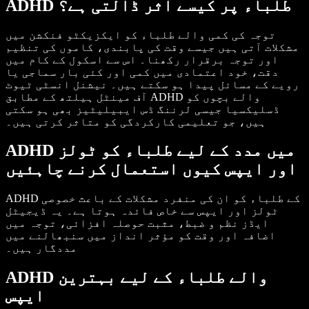
ADHD طلباء پر کیسے اثر ڈالتی ہے؟
توجہ کی کمی والے طلباء کو ایکزیکٹو فنکشن میں
مشکلات آتی ہیں جیسے وقت کی پابندی، کاموں کی تنظیم
اور توجہ برقرار رکھنا۔ اس سے اسکول کے کام میں
دقت، خود اعتمادی میں کمی اور کئی بار سماجی یا
رویے کے مسائل پیدا ہو سکتے ہیں۔ نیشنل انسٹی ٹیوٹ
آف مینٹل ہیلتھ کے مطابق ADHD والے بچوں کو
ڈسلیکسیا جیسی لرننگ ڈس ایبیلیٹیز بھی ہو سکتی
ہیں، جو تعلیمی کارکردگی کو متاثر کرتی ہیں۔
ADHD میں مدد کے لیے طلباء کو ٹولز
اور ایپس کیوں استعمال کرنے چاہئیں
ADHD کے طلباء کو ان کی منفرد مشکلات کے باعث خصوصی
ٹولز اور ایپس سے خاص فائدہ ہوتا ہے۔ یہ ڈیجیٹل
ایڈز نظم و ضبط، مثبت حوصلہ افزائی، توجہ میں
اضافہ اور وقت کو مؤثر انداز میں سنبھالنے میں
مددگار ہیں۔
ADHD والے طلباء کے لیے بہترین
ایپس