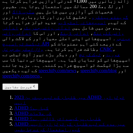
زائد زبانوں میں 1,000+ قدرتی آوازیں فراہم کرتا ہے
اور لگ بھگ 200 ممالک میں استعمال ہوتا ہے۔ مشہور
شخصیات کی آوازوں میں شامل ہیں
سنُوپ ڈاگ
اور
گوینتھ پیلٹرو
۔ تخلیق کاروں اور کاروباری اداروں
کے لیے،
اسپیچفائی اسٹوڈیو
جدید ٹولز فراہم کرتا
ہے، جن میں شامل ہیں
اے آئی وائس جنریٹر
،
اے آئی
وائس کلوننگ
،
اے آئی ڈبنگ
، اور اس کا
اے آئی وائس
چینجر
۔ اسپیچفائی اپنی اعلیٰ معیار اور کم لاگت والی
کے ذریعے کئی اہم مصنوعات کو
ٹیکسٹ ٹو اسپیچ API
،
CNBC
،
طاقت فراہم کرتا ہے۔
وال اسٹریٹ جرنل
فوربز
،
ٹیک کرنچ
اور دیگر بڑے نیوز آؤٹ لیٹس نے
اسپیچفائی کو نمایاں کیا ہے۔ اسپیچفائی دنیا کا سب
سے بڑا ٹیکسٹ ٹو اسپیچ فراہم کنندہ ہے۔ مزید جاننے
اور
speechify.com/blog
،
speechify.com/news
کے لیے دیکھیں
۔
speechify.com/press
فہرستِ مضامین
2023 میں طلباء کے لیے بہترین ADHD ٹولز اور
ایپس
ADHD کیا ہے؟
ADHD کی علامات
ADHD طلباء پر کیسے اثر ڈالتی ہے؟
ADHD میں مدد کے لیے طلباء کو ٹولز اور ایپس
کیوں استعمال کرنے چاہئیں