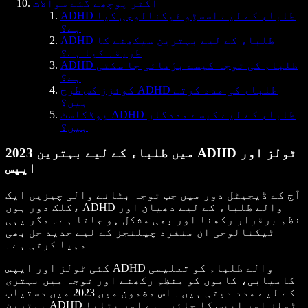
اکثر پوچھے گئے سوالات
ADHD طلباء کے لیے اسسٹِو ٹیکنالوجی کیا
ہے؟
ADHD طلباء کے لیے بہترین سیکھنے کا
طریقہ کیا ہے؟
ADHD طلباء کی توجہ کیسے بڑھائی جا سکتی
ہے؟
کوئزز کس طرح ADHD طلباء کی مدد کرتے
ہیں؟
پوڈکاسٹ ADHD طلباء کے لیے کیسے مددگار
ہیں؟
2023 میں طلباء کے لیے بہترین ADHD ٹولز اور
ایپس
آج کے ڈیجیٹل دور میں جب توجہ بٹانے والی چیزیں ایک
کلک دور ہوں، ADHD والے طلباء کے لیے دھیان اور
نظم برقرار رکھنا اور بھی مشکل ہو جاتا ہے۔ مگر یہی
ٹیکنالوجی ان منفرد چیلنجز کے لیے جدید حل بھی
مہیا کرتی ہے۔
کئی ٹولز اور ایپس ADHD والے طلباء کو تعلیمی
کامیابی، کاموں کو منظم رکھنے اور توجہ میں بہتری
کے لیے مدد دیتی ہیں۔ اس مضمون میں 2023 میں دستیاب
بہترین ADHD ٹولز اور ایپس کا جائزہ ہے اور بتایا