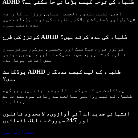
ADHD طلباء کی توجہ کیسے بڑھائی جا سکتی ہے؟
اچھی نشست بندی، دلچسپ اسباق، روزانہ کا واضح
شیڈول اور ڈسٹرکشن بلاکرز طلباء کی توجہ بڑھانے میں
مدد دیتے ہیں۔
کوئزز کس طرح ADHD طلباء کی مدد کرتے ہیں؟
کوئزز فوری فیڈبیک اور مختصر، مرکوز سرگرمیاں
فراہم کرتے ہیں، جس سے سیکھنے اور دلچسپی دونوں
میں اضافہ ہوتا ہے۔
پوڈکاسٹ ADHD طلباء کے لیے کیسے مددگار
ہیں؟
پوڈکاسٹ سن کر سیکھنے کا موقع دیتے ہیں، جو کچھ
طلباء کے لیے روایتی مطالعے سے زیادہ سودمند ثابت
ہوتا ہے۔
انتہائی جدید اے آئی آوازوں، لامحدود فائلوں
اور 24/7 سپورٹ سے لطف اٹھائیں
مفت آزمائیں