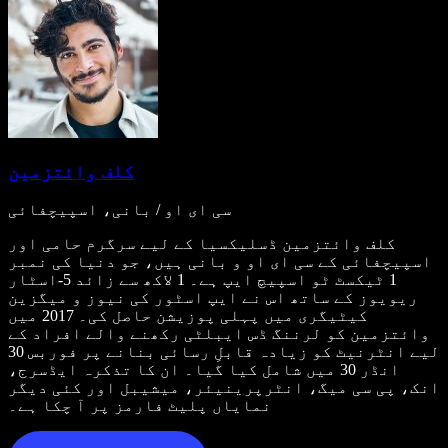
کلف وائتزمین
سی ای او / بانی، اسپیچفائی
کلف وائتزمین ڈسلیکسیا کے لیے سرگرم حامی اور
اسپیچفائی کے سی ای او و بانی ہیں، جو دنیا کی نمبر
1 ٹیکسٹ ٹو اسپیچ ایپ ہے۔ 1 لاکھ سے زائد 5-اسٹار
ریویوز کے ساتھ اس نے ایپ اسٹور کی نیوز و میگزین
کیٹیگری میں پہلی پوزیشن حاصل کی۔ 2017 میں
وائتزمین کو لرننگ ڈس ایبلٹی رکھنے والے افراد کے
لیے انٹرنیٹ کو زیادہ قابلِ رسائی بنانے پر فوربس 30
انڈر 30 میں شامل کیا گیا۔ ان کا تذکرہ ایڈسرج،
انک، پی سی میگ، انٹرپرینیئر، میشیبل اور کئی دیگر
نمایاں پلیٹ فارمز پر آ چکا ہے۔