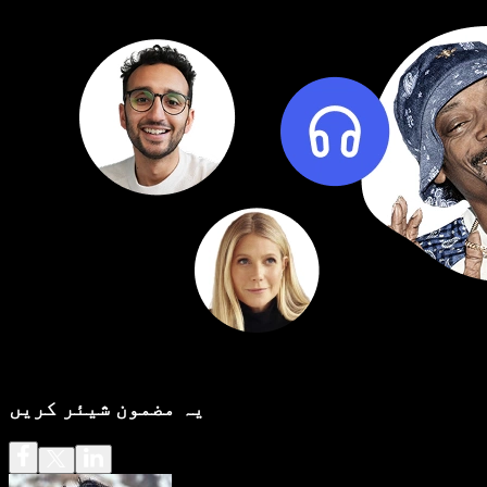
یہ مضمون شیئر کریں