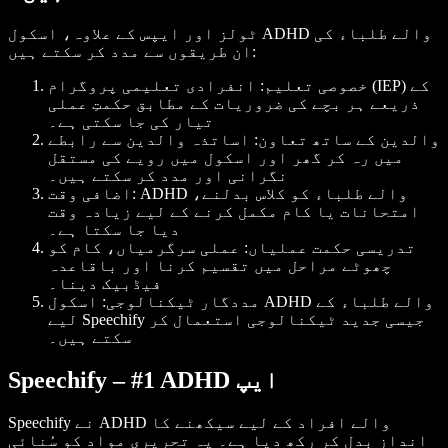
ٹولز اور ایپس کے علاوہ، اسکول ADHD والے طلباء کی
ان طریقوں سے مدد کر سکتے ہیں:
خصوصی تعلیم: انفرادی تعلیمی پروگرام (IEP) کے
ذریعے ہر بچے کی ضروریات کے مطابق حکمتِ عملی
تیار کی جا سکتی ہے۔
والدین کے ساتھ تعاون: اساتذہ والدین سے رابطے
میں رہ کر گھر اور اسکول میں رویے کی مستقل
نگرانی اور مدد کر سکتے ہیں۔
اضافی وقت: ADHD والے طلباء کو کلاس بدلنے،
امتحانات یا کام مکمل کرنے کے لیے زیادہ وقت
دیا جا سکتا ہے۔
تدریسی حکمت عملیاں: عملی سرگرمیاں، کام کو
چھوٹے مراحل میں تقسیم کرنا اور باقاعدہ
فیڈبیک دینا۔
مددگار ٹیکنالوجی: اسکول ADHD والے طلباء کے
لیے Speechify جیسی جدید ٹیکنالوجی استعمال کر
سکتے ہیں۔
Speechify – #1 ADHD ایپ
Speechify نے ADHD والے افراد کے لیے سیکھنے کا
انداز بدل کر رکھ دیا ہے۔ یہ تحریری مواد کو سُنائی