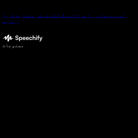
اسپیچیفائی وائس ٹائپنگ ڈکٹیٹیشن متعارف کروا
رہا ہے
وائس ٹائپنگ کے ساتھ 5 گنا تیزی سے لکھیں
مصنوعات
مزید جانیں