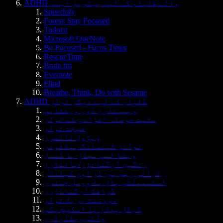
ADHD والے طلباء کے لیے بہترین ایپس
Speechify
Forest: Stay Focused
Todoist
Microsoft OneNote
Be Focused - Focus Timer
RescueTime
Brain.fm
Evernote
Flipd
Breathe, Think, Do with Sesame
ADHD طلباء کے لیے دیگر ٹولز
ویبینارز اور ورکشاپس
مثبت حوصلہ افزائی کے ٹولز
فیجٹ ٹولز
ویژول ٹائمرز
نوائز کینسلنگ ہیڈفونز
ویٹڈ لیپ پیڈز یا کمبل
رنگین آرگنائزر/بائنڈرز
ڈرائی ریس بورڈز اور کیلنڈر
اسٹیبیلٹی بال یا ووبل چیئرز
گرافک آرگنائزرز
موومنٹ بریک ٹولز
ڈوڈل پیڈز یا اسکیچ بکس
وائس ریکارڈرز