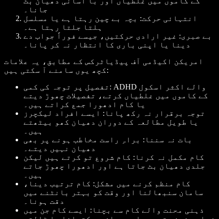
کے کاموں میں غلطیاں اور با آسانی دھیان بٹ
جانا۔
انتہائی حرکت: بچہ بے چین رہتا ہے یا مسلسل
ہلتا جلتا رہتا ہے۔
بے صبری: غیر ارادی حرکتیں، جیسے فوراً جواب دے
دینا یا اپنی باری کا انتظار نہ کر پانا۔
امریکن اکیڈمی آف پیڈیاٹرکس کے مطابق، یہ علامات
کچھ یوں سامنے آ سکتی ہیں:
تفصیل پر توجہ کی کمی: ADHD والے اکثر اسکول
کے کاموں میں غلطیاں کرتے، تفصیلات چھوڑ دیتے
یا کام ادھورا جمع کراتے ہیں۔
توجہ برقرار نہ رکھ پانا: ایسے افراد لیکچرز
یا طویل مطالعہ کے دوران دھیان کھو بیٹھتے
ہیں۔
بات نہ سننا: براہِ راست مخاطب ہونے پر بھی
دھیان نہیں دیتے۔
کام مکمل نہ کرنا: کام شروع تو کرتے ہیں لیکن
جلدی دھیان بٹ جاتا ہے اور ادھورا چھوڑ جاتے
ہیں۔
کام منظم کرنے میں مشکل: کام ترتیب دینا،
سامان سنبھالنا اور وقت کو بہتر بانٹنے میں
دقت ہونا۔
ذہنی محنت والے کام سے بچنا: ایسے کام جن میں
زیادہ ذہنی توجہ چاہیے، ان سے کترانا یا ٹالتے