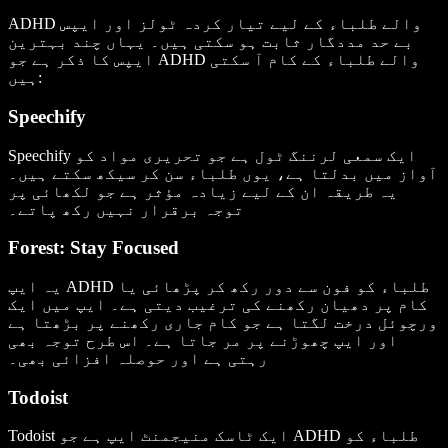
ADHD والے طلباء کے لیے تیار کردہ ٹولز اور ایپس
بے حد مددگار ثابت ہو سکتی ہیں۔ یہاں چند بہترین
ایپس کا ذکر ہے جو ADHD والے طلباء کے کام آ سکتی
ہیں:
Speechify
Speechify ایک سمعی لرننگ ٹول ہے جو تحریری مواد کو
آواز میں بدلتا ہے، یوں طلباء سن کر سیکھ سکتے ہیں۔
یہ طریقہ ان کے لیے زیادہ مؤثر ہے جو لکھائی پر
توجہ برقرار نہیں رکھ پاتے۔
Forest: Stay Focused
یہ ایپ ADHD طلباء کو فون سے دور رکھ کر پڑھائی یا
کام پر دھیان رکھنے کی ترغیب دیتی ہے۔ ایپ میں ایک
ورچوئل درخت لگتا ہے جو کام جاری رکھنے پر بڑھتا ہے
اور ایپ چھوڑنے پر مر جاتا ہے۔ اس طرح توجہ بھی
رہتی ہے اور حوصلہ افزائی بھی۔
Todoist
Todoist ایک ٹاسک منیجمنٹ ایپ ہے جو ADHD طلباء کو