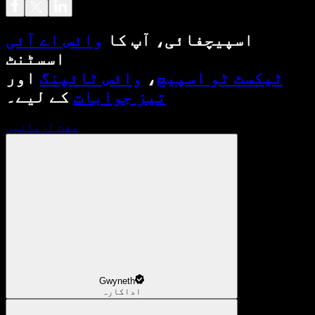
اسپیچفائی، آپ کا
وائس اے آئی
اسسٹنٹ
ٹیکسٹ ٹو اسپیچ
،
وائس ٹائپنگ
اور
تیز جوابات
کے لیے۔
مفت آزمائیں
Gwyneth
اداکارہ