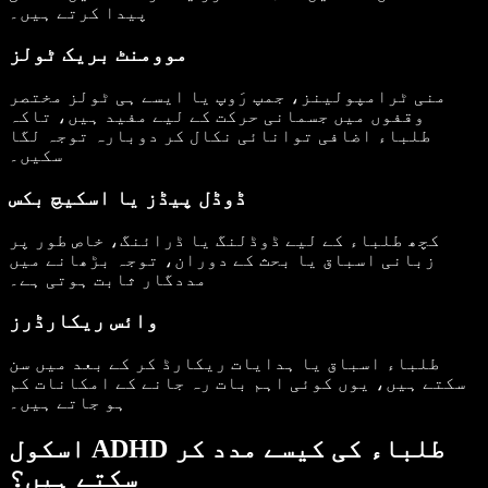
پیدا کرتے ہیں۔
موومنٹ بریک ٹولز
منی ٹرامپولینز، جمپ رَوپ یا ایسے ہی ٹولز مختصر
وقفوں میں جسمانی حرکت کے لیے مفید ہیں، تاکہ
طلباء اضافی توانائی نکال کر دوبارہ توجہ لگا
سکیں۔
ڈوڈل پیڈز یا اسکیچ بکس
کچھ طلباء کے لیے ڈوڈلنگ یا ڈرائنگ، خاص طور پر
زبانی اسباق یا بحث کے دوران، توجہ بڑھانے میں
مددگار ثابت ہوتی ہے۔
وائس ریکارڈرز
طلباء اسباق یا ہدایات ریکارڈ کر کے بعد میں سن
سکتے ہیں، یوں کوئی اہم بات رہ جانے کے امکانات کم
ہو جاتے ہیں۔
اسکول ADHD طلباء کی کیسے مدد کر
سکتے ہیں؟