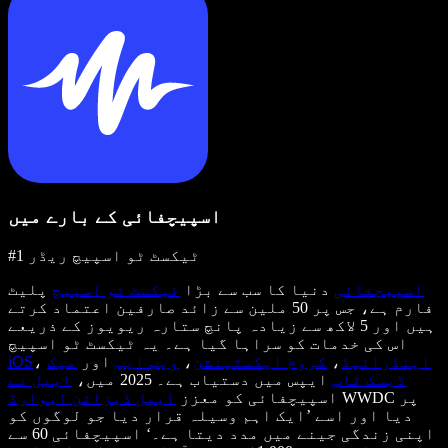
اسپیچفائی کے بارے میں
#1 ٹیکسٹ ٹو اسپیچ ریڈر
اسپیچفائی
دنیا کا سب سے بڑا
ٹیکسٹ ٹو اسپیچ
پلیٹ
فارم ہے، جس پر 50 ملین سے زائد صارفین اعتماد کرتے
ہیں اور 5 لاکھ سے زیادہ پانچ ستارہ ریویوز کے ذریعے
اس کی خدمات کو سراہا گیا ہے۔ یہ ٹیکسٹ ٹو اسپیچ
اینڈرائیڈ
،
کروم ایکسٹینشن
،
ویب ایپ
اور
میک
،
iOS
ڈیسک ٹاپ
ایپس میں دستیاب ہے۔ 2025 میں،
ایپل نے
WWDC پر
اسپیچفائی کو معزز
ایپل ڈیزائن ایوارڈ
دیا اور اسے ’ایک اہم وسیلہ قرار دیا جو لوگوں کو
اپنی زندگی جینے میں مدد دیتا ہے۔‘ اسپیچفائی 60 سے