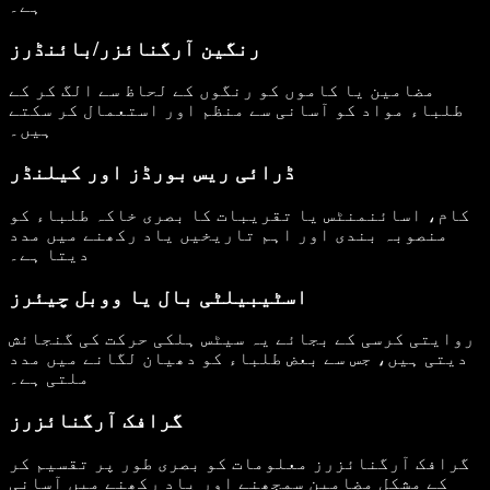
ہے۔
رنگین آرگنائزر/بائنڈرز
مضامین یا کاموں کو رنگوں کے لحاظ سے الگ کر کے
طلباء مواد کو آسانی سے منظم اور استعمال کر سکتے
ہیں۔
ڈرائی ریس بورڈز اور کیلنڈر
کام، اسائنمنٹس یا تقریبات کا بصری خاکہ طلباء کو
منصوبہ بندی اور اہم تاریخیں یاد رکھنے میں مدد
دیتا ہے۔
اسٹیبیلٹی بال یا ووبل چیئرز
روایتی کرسی کے بجائے یہ سیٹس ہلکی حرکت کی گنجائش
دیتی ہیں، جس سے بعض طلباء کو دھیان لگانے میں مدد
ملتی ہے۔
گرافک آرگنائزرز
گرافک آرگنائزرز معلومات کو بصری طور پر تقسیم کر
کے مشکل مضامین سمجھنے اور یاد رکھنے میں آسانی