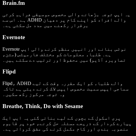
Brain.fm
یہ ایپ توجہ بڑھانے والی مخصوص موسیقی فراہم کرتی
ہے۔ اس سے ADHD والے افراد کو اپنے کام پر دھیان
برقرار رکھنے میں مدد مل سکتی ہے۔
Evernote
Evernote نوٹس بنانے اور انہیں منظم کرنے والی ایپ
ہے۔ طلباء معلومات کو مختلف فارمیٹس (متن،
تصاویر، آڈیو) میں محفوظ اور ترتیب دے سکتے ہیں۔
Flipd
Flipd، ADHD والے طلباء کو ایک مقررہ وقت کے لیے
سماجی ایپس سمیت مخصوص ایپس لاک کرنے دیتی ہے تاکہ
وہ توجہ مرکوز رکھ سکیں۔
Breathe, Think, Do with Sesame
پری اسکول کے بچوں کے لیے بنائی گئی یہ ایپ ایک
پیارے کردار کے ذریعے مسئلہ حل کرنے، خود پر قابو،
منصوبہ بندی اور کام مکمل کرنے کی مشق کرواتی ہے۔