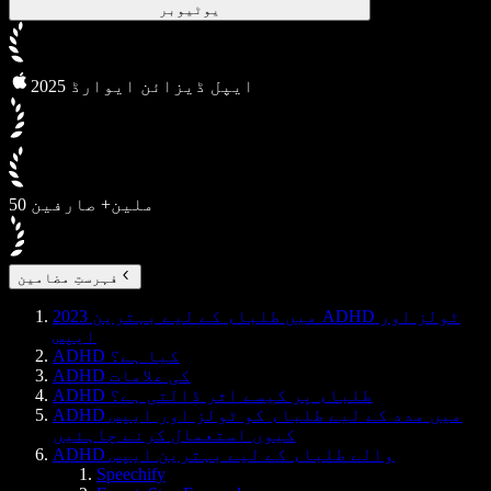
یوٹیوبر
2025 ایپل ڈیزائن ایوارڈ
50 ملین+ صارفین
فہرستِ مضامین
2023 میں طلباء کے لیے بہترین ADHD ٹولز اور
ایپس
ADHD کیا ہے؟
ADHD کی علامات
ADHD طلباء پر کیسے اثر ڈالتی ہے؟
ADHD میں مدد کے لیے طلباء کو ٹولز اور ایپس
کیوں استعمال کرنے چاہئیں
ADHD والے طلباء کے لیے بہترین ایپس
Speechify