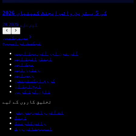
2026 کی 5 بہترین وائس ایجنٹ کمپنیاں
28 اپریل، 2026
سب دیکھیں
ٹیکسٹ ٹو اسپیچ
آئی فون اور آئی پیڈ ایپس
اینڈرائیڈ ایپ
میک ایپ
ونڈوز ایپ
ویب ایپ
کروم ایکسٹینشن
ایج ایڈ آن
ڈاؤن لوڈ کریں
تخلیق کاروں کے لیے
اے آئی وائس جنریٹر
ڈبنگ
وائس کلوننگ
اسپیچفائی ورک