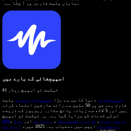
نمایاں پلیٹ فارمز پر آ چکا ہے۔
اسپیچفائی کے بارے میں
#1 ٹیکسٹ ٹو اسپیچ ریڈر
اسپیچفائی
دنیا کا سب سے بڑا
ٹیکسٹ ٹو اسپیچ
پلیٹ
فارم ہے، جس پر 50 ملین سے زائد صارفین اعتماد کرتے
ہیں اور 5 لاکھ سے زیادہ پانچ ستارہ ریویوز کے ذریعے
اس کی خدمات کو سراہا گیا ہے۔ یہ ٹیکسٹ ٹو اسپیچ
اینڈرائیڈ
،
کروم ایکسٹینشن
،
ویب ایپ
اور
میک
،
iOS
ڈیسک ٹاپ
ایپس میں دستیاب ہے۔ 2025 میں،
ایپل نے