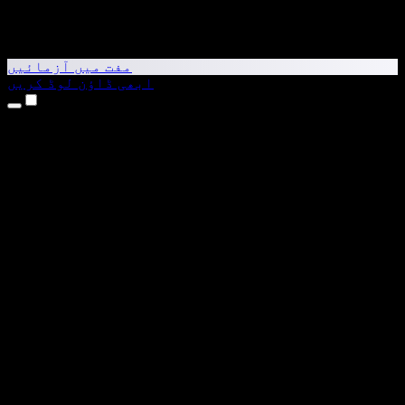
مفت میں آزمائیں
ابھی ڈاؤن لوڈ کریں
مصنوعات
متن کو آواز میں بدلیں
iPhone اور iPad ایپس
Android ایپ
Chrome ایکسٹینشن
Edge ایکسٹینشن
ویب ایپ
Mac ایپ