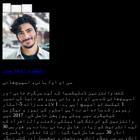
کلف وائتزمین
سی ای او / بانی، اسپیچفائی
کلف وائتزمین ڈسلیکسیا کے لیے سرگرم حامی اور
اسپیچفائی کے سی ای او و بانی ہیں، جو دنیا کی نمبر
1 ٹیکسٹ ٹو اسپیچ ایپ ہے۔ 1 لاکھ سے زائد 5-اسٹار
ریویوز کے ساتھ اس نے ایپ اسٹور کی نیوز و میگزین
کیٹیگری میں پہلی پوزیشن حاصل کی۔ 2017 میں
وائتزمین کو لرننگ ڈس ایبلٹی رکھنے والے افراد کے
لیے انٹرنیٹ کو زیادہ قابلِ رسائی بنانے پر فوربس 30
انڈر 30 میں شامل کیا گیا۔ ان کا تذکرہ ایڈسرج،
انک، پی سی میگ، انٹرپرینیئر، میشیبل اور کئی دیگر