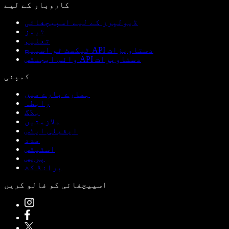
کاروبار کے لیے
ڈیولپرز کے لیے اسپیچفائی
ٹیمز
تعلیم
ٹیکسٹ ٹو اسپیچ API دستاویزات
وائس ایجنٹس API دستاویزات
کمپنی
ہمارے بارے میں
رابطہ
بلاگ
ملازمتیں
ایفیلی ایٹس
مدد
اسٹیٹس
پریس
برانڈ کٹ
اسپیچفائی کو فالو کریں