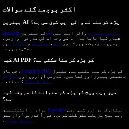
اکثر پوچھے گئے سوالات
بہترین AI پڑھ کر سنانے والی ایپ کون سی ہے؟
AI پڑھ کر سنانے
والی ایپس میں
کو بہترین
Speechify
شمار کیا جاتا ہے، اس کی وجہ اس کی قدرتی آوازیں،
وسیع فارمیٹ سپورٹ اور
ویب
،
موبائل
و
براوزر
پر
دستیابی ہے۔
کیا AI PDF کو پڑھ کر سنا سکتی ہے؟
کو پڑھ کر سنا سکتی ہے، بشمول
PDFs
Speechify
جی ہاں،
تحقیقی پیپرز اور کتابیں، قدرتی آوازوں اور
متن کی
ہائی لائٹنگ
کے ساتھ۔
میں ویب پیج کو پڑھ کر سنوانے کا طریقہ کیا
ہے؟
انسٹال کریں اور کسی بھی
Speechify
براوزر ایکسٹینشن
ویب پیج پر پلے بٹن کلک کریں، فوراً قدرتی آواز میں
پڑھ کر سنیں
۔