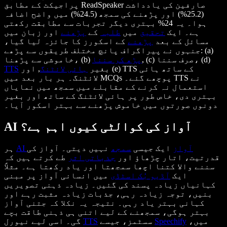
پراجیکٹ کے مطابق ReadSpeaker صارفین کی یادداشت
(25.2%) اور پڑھنے کی سمجھ (24.5%) میں واضح اضافہ
ہوا۔ یہ 24% بہتری دیگر تجربات سے مطابقت رکھتی
ہے۔ ایک
تحقیق
میں
طلبہ
کے
پڑھنے
اور زبان میں
مسائل کے بعد
پڑھنے
کے اسکورز کا جائزہ لیا گیا،
جنہوں نے پیراگراف پانچ مختلف طریقوں سے پڑھے: (a)
, (c) صرف سننا، (d)
پڑھ کر سننا
خاموشی سے پڑھنا، (b)
بغیر
ہائی لائٹنگ
, اور (e) TTS کے ساتھ ہائی
TTS
لائٹنگ۔ ہر بار بعد میں MCQs پوچھے گئے۔ TTS نے
استعمال نہ کرنے کے مقابلے میں سمجھ میں نمایاں
بہتری دی، خاص طور پر ہائی لائٹنگ کے ساتھ اور بغیر
دونوں صورتوں میں خاموش پڑھنے سے بہتر اسکور آیا۔
AI آواز کی کوالٹی کیوں اہم ہے؟
AI آواز
ایک جیسی
سمجھ
نہیں دیتی۔ آواز کی
ہر
قدرتیت، اتار چڑھاؤ اور
جذباتی اثر
طے کرتے ہیں کہ
سننے والا کتنا اچھا سمجھتا اور یاد رکھتا ہے۔ مثلاً
ایک
آڈیو بُک اسٹڈی
میں انسانی آواز پر مبنی
کہانیاں زیادہ پسند کی گئیں۔ زیادہ ذہنی تصویریں
بنیں، توجہ زیادہ رہی، جذبات زیادہ مثبت رہے اور
کہانی بہتر یاد رہی۔ نتیجہ یہ نکلا کہ جتنی آواز
بہتر ہوگی، سمجھنے کے لیے اتنی ہی ذہنی طاقت بچے
میں،
Speechify
سسٹمز، جیسے
TTS
گی۔ اسی لیے نیورل