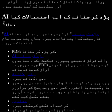
پرانے روبوٹک انجنز کے مقابلے میں زیادہ آرام دہ
اور سیکھنے کے لیے مفید ہیں۔
AI پڑھ کر سنانے کے اہم استعمالات کیا
ہیں؟
AI پڑھ کر سنانا
" ایک وسیع تصور ہے، اور مختلف
"
فارمیٹس کے اپنے فائدے ہیں۔ یہاں چند سب سے عام
استعمالات ہیں۔
PDFs کو پڑھ کر سنانا:
AI پڑھ کر سنانے
والے ٹولز تحقیقی پیپرز، ٹیکسٹ بکس، معاہدوں
جیسے پیچیدہ PDFs کو سپورٹ کرتے ہیں اور قدرتی
آواز کے ساتھ ساتھ
ہائی لائٹنگ
بھی دکھاتے ہیں۔
ویب پیج پڑھ کر سنانا: چاہے طویل مضمون ہو، خبر
یا وکیپیڈیا انٹری، کسی بھی ویب پیج کو براوزر
ایکسٹینشن یا بلٹ ان فیچر سے سنیں۔ اس سے آپ ہر
ہفتے مکمل کیے گئے
مضامین
کی تعداد تگنی کرسکتے ہیں۔
دستاویزات، نوٹس اور ای میلز: