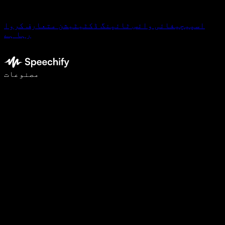
اسپیچیفائی وائس ٹائپنگ ڈکٹیٹیشن متعارف کروا
رہا ہے
وائس ٹائپنگ کے ساتھ 5 گنا تیزی سے لکھیں
مصنوعات
مزید جانیں