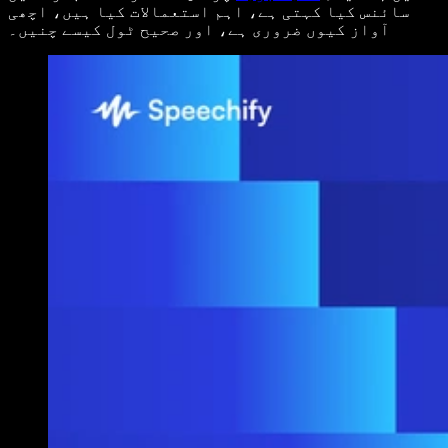
سائنس کیا کہتی ہے، اہم استعمالات کیا ہیں، اچھی
آواز کیوں ضروری ہے، اور صحیح ٹول کیسے چنیں۔