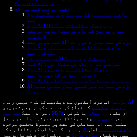
کیسے مختلف ہے؟
اکثر پوچھے گئے سوالات
بہترین AI پڑھ کر سنانے والی ایپ کون سی
ہے؟
کیا AI PDF کو پڑھ کر سنا سکتی ہے؟
میں ویب پیج کو پڑھ کر سنوانے کا طریقہ
کیا ہے؟
کیا کوئی مفت AI پڑھ کر سنانے والا ٹول ہے؟
کیا AI پڑھ کر سنانا ڈسلیکسیا کے لیے
مددگار ہے؟
سب سے قدرتی AI آواز کون سی ہے؟
کیا AI نیریشن سے ای بکس سن سکتا ہوں؟
کیا AI پڑھ کر سنانا آئی فون اور
اینڈرائیڈ پر کام کرتا ہے؟
کیا AI میرے ای میلز پڑھ کر سنا سکتا ہے؟
AI پڑھ کر سنانے میں کتنی تیزی سے سن سکتا
ہوں؟
AI
اب صرف آنکھوں سے دیکھنے کا کام نہیں رہا۔
پڑھنا
پڑھ کر سنانے
کے ٹولز کی مدد سے کوئی بھی تحریری
، ای بکس،
ای میلز
یا کوئی
PDFs
،
مواد، مثلاً
مضامین
بھی
ویب پیج
چند سیکنڈز میں قدرتی آواز میں بدل
سکتا ہے۔ اس تبدیلی کی پشت پر مضبوط تحقیق موجود
AI پڑھ کر سنانا
اصل
ہے۔ یہ گائیڈ آپ کو بتاتا ہے کہ
میں ہے کیا،
سمجھ بوجھ
پر اس کے اثرات کے بارے میں