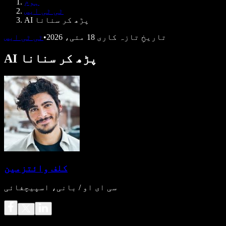
ہوم
ڈویلپرز کے لیے Speechify
ٹی ٹی ایس
AI پڑھ کر سنانا
تاریخِ تازہ کاری
18 مئی، 2026
•
ٹی ٹی ایس
AI پڑھ کر سنانا
کلف وائتزمین
سی ای او / بانی، اسپیچفائی