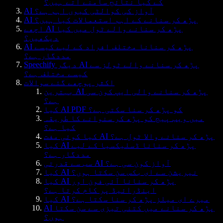
کے کیا نتائج سامنے آتے ہیں؟
AI آواز کی کوالٹی کیوں اہم ہے؟
AI پڑھ کر سنانے کے اہم استعمالات کیا ہیں؟
اچھے AI پڑھ کر سنانے والے ٹول میں کیا
دیکھیں؟
AI پڑھ کر سنانا مختلف افراد کے لیے کیسے
مددگار ہے؟
Speechify دیگر AI پڑھ کر سنانے والے ٹولز سے
کیسے مختلف ہے؟
اکثر پوچھے گئے سوالات
بہترین AI پڑھ کر سنانے والی ایپ کون سی
ہے؟
کیا AI PDF کو پڑھ کر سنا سکتی ہے؟
میں ویب پیج کو پڑھ کر سنوانے کا طریقہ
کیا ہے؟
کیا کوئی مفت AI پڑھ کر سنانے والا ٹول ہے؟
کیا AI پڑھ کر سنانا ڈسلیکسیا کے لیے
مددگار ہے؟
سب سے قدرتی AI آواز کون سی ہے؟
کیا AI نیریشن سے ای بکس سن سکتا ہوں؟
کیا AI پڑھ کر سنانا آئی فون اور
اینڈرائیڈ پر کام کرتا ہے؟
کیا AI میرے ای میلز پڑھ کر سنا سکتا ہے؟
AI پڑھ کر سنانے میں کتنی تیزی سے سن سکتا
ہوں؟