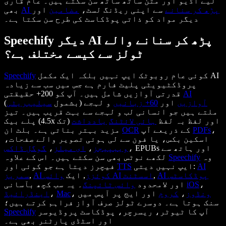
لیے آڈیو اور متن ساتھ ساتھ سن سکتے ہیں۔ عام قاری
AI پڑھ کر سنانے
سے اپنی ریڈنگ لسٹ،
مضامین
اور
بھی
دیگر مواد کو ذاتی پوڈکاسٹ کی طرح سن سکتا ہے۔
Speechify دیگر AI پڑھ کر سنانے والے
ٹولز سے کیسے مختلف ہے؟
کوئی عام روبوٹک ایپ نہیں بلکہ ایک مکمل AI
Speechify
پروڈکٹیویٹی پلیٹ فارم ہے جس میں سب سے زیادہ
AI
قدرتی آوازیں شامل ہیں۔ آپ کو 200+ حقیقتی
آوازیں
اور
60+ زبانیں
و لہجے (بشمول
سیلیبریٹی
)
ملتے ہیں جو انسانی لب و لہجے سے بہت قریب ہیں۔ تیز
پلے بیک (4.5x تک) اور لفظ بہ لفظ
ہائی لائٹنگ
یادداشت
،
PDFs
کے ذریعے آپ
OCR
مزید بہتر بناتی ہے۔ بلٹ ان
اسکین بکس، یا فون سے لی ہوئی تصویر والے صفحات،
، EPUBs اور ہاتھ سے
ویب
پیجز
،
ای میلز
،
گوگل ڈاکس
وہ
Speechify
لکھے نوٹس بھی سن سکتے ہیں۔ اس کے علاوہ
AI
ایپ نہیں دیتی:
TTS
فیچرز دیتا ہے جو کوئی اور
AI پوڈکاسٹس
,
وائس AI اسسٹنٹ
AI کوئزز
, ایک
,
سمریز
،
iOS
۔ یہ سب کچھ بآسانی
اور لامحدود
وائس ٹائپنگ
ونڈوز
،
کروم
اور ایج پر آپس میں
،
Mac
،
اینڈرائیڈ
سنک ہوتا ہے۔ دوسرے ٹولز صرف آواز فراہم کرتے ہیں؛
آپ کا ٹیوٹر، ریسرچر، پوڈکاسٹ پروڈیوسر
Speechify
اور اسٹڈی پارٹنر بھی ہے۔