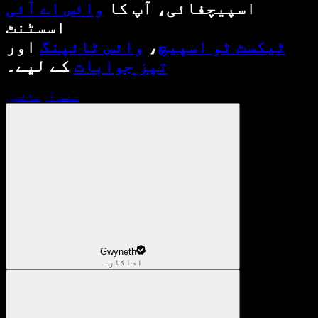
اسپیچفائی، آپ کا
وائس اے آئی
اسسٹنٹ
ٹیکسٹ ٹو اسپیچ
،
وائس ٹائپنگ
اور
تیز جوابات
کے لیے۔
مفت آزمائیں
Gwyneth
اداکارہ