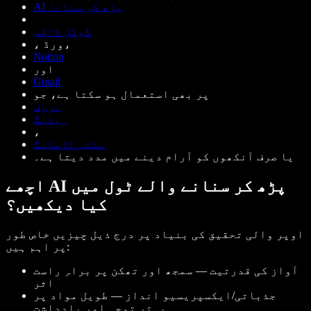
AI پڑھ کر سنانا
گوگل ڈاکس
، ورڈ،
Notion
اور
Gmail
پر بھی استعمال ہو سکتا ہے، جو
پروف
ریڈنگ
،
ملٹی ٹاسکنگ
یا صرف آنکھوں کو آرام دینے میں مدد دیتا ہے۔
اچھے AI پڑھ کر سنانے والے ٹول میں
کیا دیکھیں؟
اوپر والی تحقیق کی بنیاد پر درج ذیل چیزیں خاص طور
پر اہم ہیں:
آواز کی قدرتیت — سمجھ اور تھکن پر براہِ راست
اثر
جذباتی/ایکسپریسیو انداز — طویل مواد پر
بہتر توجہ اور یادداشت