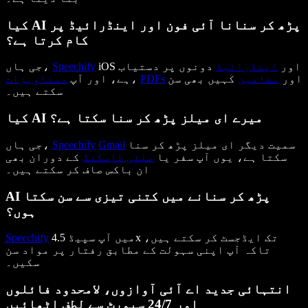
کیا AI پڑھ کر سنانا آئی فون اور اینڈرائیڈ پر
کام کرتا ہے؟
iOS اور
اینڈرائیڈ
دونوں پر دستیاب
Speechify
جی ہاں،
اور
مضامین
کہیں بھی سن
PDFs
،
ہے، اور آپ
دستاویزات
سکتے ہیں۔
کیا AI میرے ای میلز پڑھ کر سنا سکتا ہے؟
سمیت دیگر ای میلز پڑھ کر سنا
Gmail
Speechify
جی ہاں،
سکتا ہے، یوں آپ سفر یا
ملٹی ٹاسکنگ
کے دوران بھی
ان باکس صاف کر سکتے ہیں۔
AI پڑھ کر سنانے میں کتنی تیزی سے سن سکتا
ہوں؟
میں آپ سپیڈ 4.5x تک ایڈجسٹ کر سکتے ہیں،
Speechify
تاکہ آپ اپنی سہولت کے مطابق رفتار پر مواد سن
سکیں۔
انتہائی جدید اے آئی آوازوں، لامحدود فائلوں
اور 24/7 سپورٹ سے لطف اٹھائیں