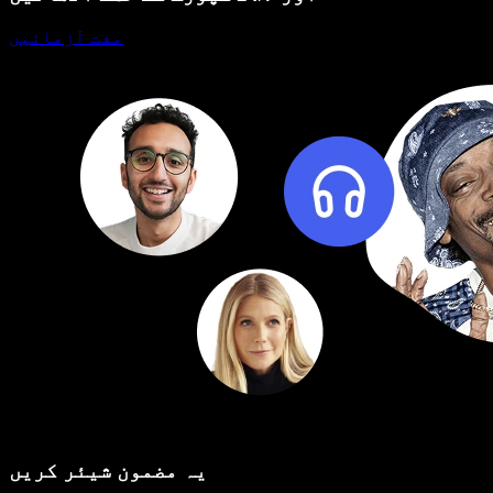
مفت آزمائیں
یہ مضمون شیئر کریں