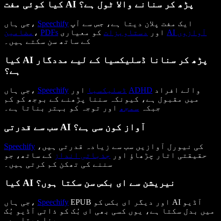
کیا کوئی مفت AI پڑھ کر سنانے والا ٹول ہے؟
ایک مفت پلان دیتا ہے، جس سے آپ
Speechify
جی ہاں،
AI آوازوں
کو معیاری
اور
دستاویزات
PDFs
،
مضامین
کے ساتھ سن سکتے ہیں۔
کیا AI پڑھ کر سنانا ڈسلیکسیا کے لیے مددگار
ہے؟
والے افراد
ADHD
اور
ڈسلیکسیا
Speechify
جی ہاں،
میں مقبول ہے، کیونکہ سننا پڑھنے کے بوجھ کو کم
جبکہ
سمجھ
اور توجہ کو بہتر بناتا ہے۔
سب سے قدرتی AI آواز کون سی ہے؟
کی نیورل آوازیں سب سے زیادہ قدرتی ہیں،
Speechify
حقیقتی اتار چڑھاؤ اور
جذباتی انداز
کے ساتھ، جو
سننے کی تھکن کم کرتی ہیں۔
کیا AI نیریشن سے ای بکس سن سکتا ہوں؟
EPUB اور دیگر ای بکس کو AI آڈیو
Speechify
جی ہاں،
میں بدل سکتا ہے، یوں کسی بھی ای بُک کو ذاتی آڈیو بُک
بنا دیتا ہے۔