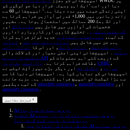
WWDC پر
اسپیچفائی کو معزز
ایپل ڈیزائن ایوارڈ
دیا اور اسے ’ایک اہم وسیلہ قرار دیا جو لوگوں کو
اپنی زندگی جینے میں مدد دیتا ہے۔‘ اسپیچفائی 60 سے
زائد زبانوں میں 1,000+ قدرتی آوازیں فراہم کرتا ہے
اور لگ بھگ 200 ممالک میں استعمال ہوتا ہے۔ مشہور
شخصیات کی آوازوں میں شامل ہیں
سنُوپ ڈاگ
اور
گوینتھ پیلٹرو
۔ تخلیق کاروں اور کاروباری اداروں
کے لیے،
اسپیچفائی اسٹوڈیو
جدید ٹولز فراہم کرتا
ہے، جن میں شامل ہیں
اے آئی وائس جنریٹر
،
اے آئی
وائس کلوننگ
،
اے آئی ڈبنگ
، اور اس کا
اے آئی وائس
چینجر
۔ اسپیچفائی اپنی اعلیٰ معیار اور کم لاگت والی
کے ذریعے کئی اہم مصنوعات کو
ٹیکسٹ ٹو اسپیچ API
،
CNBC
،
طاقت فراہم کرتا ہے۔
وال اسٹریٹ جرنل
فوربز
،
ٹیک کرنچ
اور دیگر بڑے نیوز آؤٹ لیٹس نے
اسپیچفائی کو نمایاں کیا ہے۔ اسپیچفائی دنیا کا سب
سے بڑا ٹیکسٹ ٹو اسپیچ فراہم کنندہ ہے۔ مزید جاننے
اور
speechify.com/blog
،
speechify.com/news
کے لیے دیکھیں
۔
speechify.com/press
فہرستِ مضامین
AI پڑھ کر سنانا کیا ہے؟
تحقیق AI پڑھ کر سنانے والے ٹولز اور سمجھ
بوجھ کے بارے میں کیا کہتی ہے؟
حقیقی دنیا کی اسٹڈیز میں AI پڑھ کر سنانے