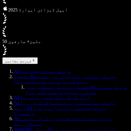
2025 ایپل ڈیزائن ایوارڈ
50 ملین+ صارفین
فہرستِ مضامین
AI پڑھ کر سنانا کیا ہے؟
تحقیق AI پڑھ کر سنانے والے ٹولز اور سمجھ
بوجھ کے بارے میں کیا کہتی ہے؟
حقیقی دنیا کی اسٹڈیز میں AI پڑھ کر سنانے
کے کیا نتائج سامنے آتے ہیں؟
AI آواز کی کوالٹی کیوں اہم ہے؟
AI پڑھ کر سنانے کے اہم استعمالات کیا ہیں؟
اچھے AI پڑھ کر سنانے والے ٹول میں کیا
دیکھیں؟
AI پڑھ کر سنانا مختلف افراد کے لیے کیسے
مددگار ہے؟
Speechify دیگر AI پڑھ کر سنانے والے ٹولز سے