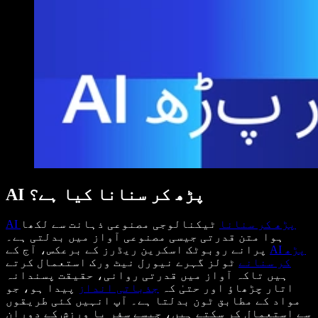
AI پڑھ کر سنانا کیا ہے؟
AI پڑھ کر سنانا
ٹیکنالوجی مصنوعی ذہانت سے لکھا
ہوا متن قدرتی جیسی مصنوعی آواز میں بدلتی ہے۔
AI پڑھ
پرانے روبوٹک اسکرین ریڈرز کے برعکس، آج کے
کر سنانے
ٹولز گہرے نیورل نیٹ ورک استعمال کرتے
ہیں تاکہ آواز میں قدرتی روانی، حقیقت پسندانہ
اتار چڑھاؤ اور حتیٰ کہ
جذباتی انداز
پیدا ہو، جو
مواد کے مطابق ٹون بدلتا ہے۔ آپ انہیں کئی طریقوں
سے استعمال کر سکتے ہیں، جیسے سفر یا ورزش کے دوران