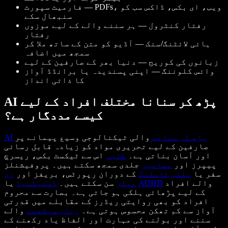
فارمیٹ سپورٹ — PDFs، ویب، ای بکس، ڈاکس سب کو
سنبھال سکے
رفتار کنٹرول — ہر سننے والے کے لیے موزوں
رفتار
ہائی لائٹنگ/سنک — آڈیو کو متن کے ساتھ ملا کر
سمجھ میں اضافہ
زبانوں کی کوریج — دنیا بھر کے صارفین کے لیے
وائس کلوننگ — اپنی پسندیدہ یا برانڈڈ آواز
کا ذاتی انداز
AI پڑھ کر سنانا مختلف افراد کے لیے
کیسے مددگار ہے؟
AI پڑھ کر سنانے
والی ٹیکنالوجی وسیع پیمانے پر
صارفین کے لیے تحریری مواد کو زیادہ قابل رسائی
اور آسان بناتی ہے۔
طلبہ
اس سے ٹیکسٹ بکس، ریسرچ
پیپرز اور
مضامین
جلدی سمجھ سکتے ہیں۔ پروفیشنلز
سفر یا
ملٹی ٹاسکنگ
کے دوران رپورٹس، بریفز اور
ای
والے افراد
ADHD
یا
میلز
سن سکتے ہیں۔
ڈسلیکسیا
کے لیے پڑھائی ہلکی ہو جاتی ہے۔ بصارت سے محروم
افراد کو بھی روایتی ریڈرز کے مقابلے میں قدرتی
آواز سے کم تھکن محسوس ہوتی ہے۔
زبان سیکھنے
والے
سننے اور بولنے کی مہارت اور الفاظ یاد رکھنے کے