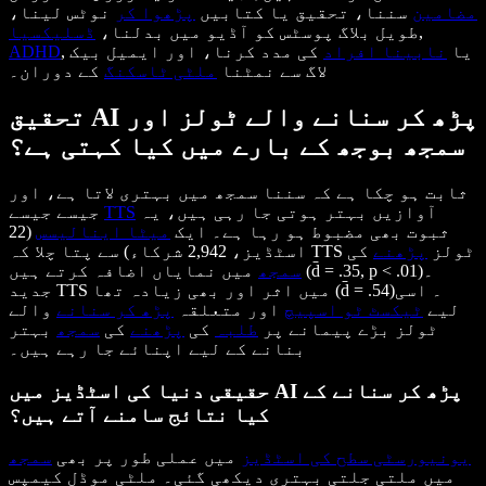
مضامین
سننا، تحقیق یا کتابیں
پڑھوا کر
نوٹس لینا،
,
طویل بلاگ پوسٹس کو آڈیو میں بدلنا،
ڈسلیکسیا
, یا
نابینا افراد
کی مدد کرنا، اور ایمیل بیک
ADHD
لاگ سے نمٹنا
ملٹی ٹاسکنگ
کے دوران۔
تحقیق AI پڑھ کر سنانے والے ٹولز اور
سمجھ بوجھ کے بارے میں کیا کہتی ہے؟
ثابت ہو چکا ہے کہ سننا سمجھ میں بہتری لاتا ہے، اور
آوازیں بہتر ہوتی جا رہی ہیں، یہ
TTS
جیسے جیسے
ثبوت بھی مضبوط ہو رہا ہے۔ ایک
میٹا اینالیسس
(22
اسٹڈیز، 2,942 شرکاء) سے پتا چلا کہ TTS ٹولز
پڑھنے
کی
سمجھ
میں نمایاں اضافہ کرتے ہیں (d̄ = .35, p < .01)۔
جدید TTS میں اثر اور بھی زیادہ تھا (d̄ = .54)۔ اسی
لیے
ٹیکسٹ ٹو اسپیچ
اور متعلقہ
پڑھ کر سنانے
والے
ٹولز بڑے پیمانے پر
طلبہ
کی
پڑھنے
کی
سمجھ
بہتر
بنانے کے لیے اپنائے جا رہے ہیں۔
حقیقی دنیا کی اسٹڈیز میں AI پڑھ کر سنانے کے
کیا نتائج سامنے آتے ہیں؟
یونیورسٹی سطح کی اسٹڈیز
میں عملی طور پر بھی
سمجھ
میں ملتی جلتی بہتری دیکھی گئی۔ ملٹی موڈل کیمپس