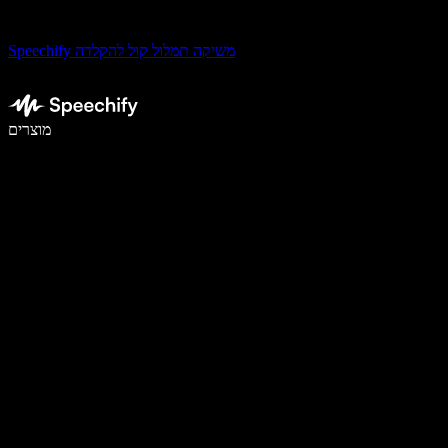
Speechify משיקה תמלול קול להקלדה
לכתוב פי 5 מהר יותר עם הכתבה קולית
מוצרים
למידע נוסף