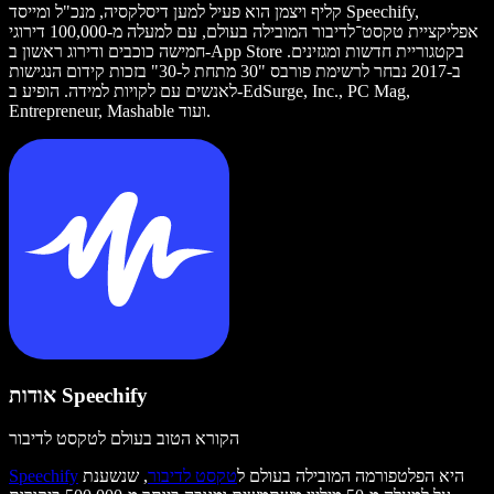
קליף ויצמן הוא פעיל למען דיסלקסיה, מנכ"ל ומייסד Speechify,
אפליקציית טקסט־לדיבור המובילה בעולם, עם למעלה מ-100,000 דירוגי
חמישה כוכבים ודירוג ראשון ב-App Store בקטגוריית חדשות ומגזינים.
ב-2017 נבחר לרשימת פורבס "30 מתחת ל-30" בזכות קידום הנגישות
לאנשים עם לקויות למידה. הופיע ב-EdSurge, Inc., PC Mag,
Entrepreneur, Mashable ועוד.
אודות Speechify
הקורא הטוב בעולם לטקסט לדיבור
היא הפלטפורמה המובילה בעולם ל
טקסט לדיבור
, שנשענת
Speechify