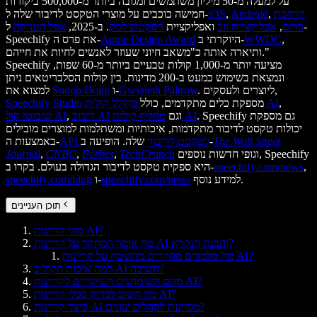
על למעלה מ-50 מיליון משתמשים ומגובה ביותר מ-500,000 ביקורות
הרחבת
,
Android
,
iOS
חמישה כוכבים על מוצרי הטקסט לדיבור שלה ל-
כרום
,
אפליקציית ווב
ואפליקציית
דסקטופ למק
. ב-2025,
אפל העניקה
ל-
,
WWDC
היוקרתי ב-
Apple Design Award
Speechify את פרס ה-
ותיארה אותה כ"משאב חיוני שעוזר לאנשים לחיות את חייהם."
Speechify מציעה יותר מ-1,000 קולות טבעיים ביותר מ-60 שפות,
ונמצאת בשימוש כמעט ב-200 מדינות. בין קולות הסלבריטאים ניתן
. ליוצרים ולעסקים,
Gwyneth Paltrow
ו-
Snoop Dogg
למצוא את
,
מחולל קולות AI
מספקת כלים מתקדמים, כולל
Speechify Studio
. Speechify גם מספקת
מחליף קולות AI
וגם
דיבוב AI
,
שיבוטי קול AI
יכולות טקסט לדיבור מתקדמות, איכותיות ומשתלמות למוצרים מובילים
The Wall Street
שלה. הופיעה ב-
API לטקסט לדיבור
באמצעות ה-
וגופי חדשות נוספים, Speechify
TechCrunch
,
Forbes
,
CNBC
,
Journal
,
speechify.com/news
היא ספקית טקסט לדיבור הגדולה בעולם. בקרו ב-
למידע נוסף.
speechify.com/press
ו-
speechify.com/blog
תוכן העניינים
מהי קריינות AI?
מה אומר המחקר על קריינות AI והבנת הנקרא?
מה מלמדים מחקרים מהשטח על קריינות AI?
למה איכות הקול ב-AI חשובה?
מהם השימושים העיקריים לקריינות AI?
מה חשוב לבדוק בכלי קריינות AI?
כיצד קריינות AI מסייעת לקהלים שונים?