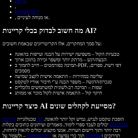
קריאה
,
ריבוי משימות
, או מנוחה לעיניים.
מה חשוב לבדוק בכלי קריינות AI?
על סמך המחקרים, אלו הקריטריונים שבאמת חשובים:
טבעיות הקול – משפיעה ישירות על הבנה ועייפות בהאזנה
הבעה/רגש – מרתק יותר ומשפר זכירה בתוכן ארוך
תמיכה בפורמטים – חייב לתמוך ב-PDF, דפי רשת, ספרים,
מסמכים
שליטה במהירות – התאמה אישית לקצב שמיעה
סנכרון/הדגשה – משפר הבנה ע"י חיבור אודיו לטקסט
שפות – תמיכה רב-לשונית למשתמשים גלובליים
חיקוי קול – התאמה אישית לקול מוכר או ממותג
כיצד קריינות AI מסייעת לקהלים שונים?
הופכת טקסט לנגיש, גמיש וקל יותר להאזנה.
קריינות AI
טכנולוגיית
סטודנטים
יכולים לעבד ספרי לימוד, מאמרים ועיתונים כתובים בקלות
רבה יותר ותוך רישום הערות. אנשי מקצוע יכולים להאזין לדוחות,
תדרוכים ו
אימיילים
תוך כדי נסיעה או
ריבוי משימות
– ולשמור על