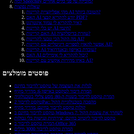
למה Speechify מובילה על פני כלים אחרים?
שאלות נפוצות
מהי אפליקציית קריינות AI הטובה ביותר?
האם AI יודע להקריא קבצי PDF?
איך להקריא לי עמוד אינטרנט?
יש כלי קריינות AI חינמי?
האם קריינות AI עוזרת בדיסלקציה?
מה הקול הכי טבעי לקריינות AI?
אפשר להאזין לספרים דיגיטליים עם קריינות AI?
קריינות AI עובדת באייפון ובאנדרואיד?
האם AI יכול להקריא לי אימיילים?
באיזו מהירות אקשיב עם קריינות AI?
פוסטים מומלצים
לגלות את העוצמה של טקסט־לדיבור בחינם
המרת דיבור לטקסט באייפון 6: מדריך מקיף
המרת טקסט לדיבור בשנות ה-80: מסע צלילי בטכנולוגיה
טקסט לדיבור 2Pac: מהפכה בטכנולוגיית הקול
קולות טקסט לדיבור בחינם: מדריך מקיף
טקסט לדיבור בחינם ב-Windows 7: לשחרר את עוצמת הקול
טקסט לדיבור ליוטיוב בחינם: יצירתיות ונגישות בלי גבולות
המרת טקסט לדיבור ב-Office 365
המרת טקסט לדיבור 3000 מילים