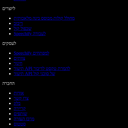
ליוצרים
מחולל קולות מבוסס בינה מלאכותית
דיבוב
שכפול קול
Speechify לעבודה
לעסקים
Speechify למפתחים
צוותים
חינוך
תיעוד API להמרת טקסט לדיבור
תיעוד API של סוכני קול
החברה
אודות
צרו קשר
בלוג
קריירה
שותפים
מרכז העזרה
סטטוס