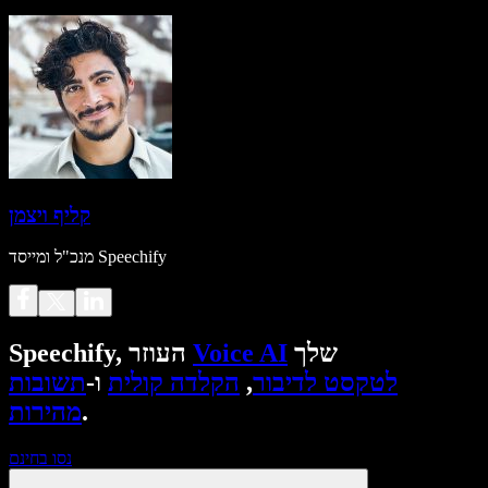
קליף ויצמן
מנכ"ל ומייסד Speechify
שלך
Voice AI
Speechify, העוזר
לטקסט לדיבור
,
הקלדה קולית
ו-
תשובות
.
מהירות
נסו בחינם