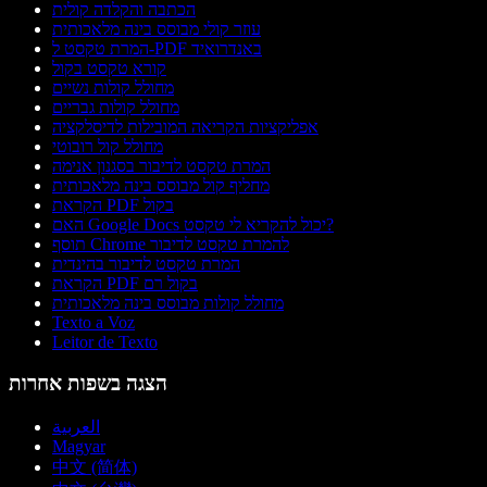
הכתבה והקלדה קולית
עוזר קולי מבוסס בינה מלאכותית
המרת טקסט ל-PDF באנדרואיד
קורא טקסט בקול
מחולל קולות נשיים
מחולל קולות גבריים
אפליקציות הקריאה המובילות לדיסלקציה
מחולל קול רובוטי
המרת טקסט לדיבור בסגנון אנימה
מחליף קול מבוסס בינה מלאכותית
הקראת PDF בקול
האם Google Docs יכול להקריא לי טקסט?
תוסף Chrome להמרת טקסט לדיבור
המרת טקסט לדיבור בהינדית
הקראת PDF בקול רם
מחולל קולות מבוסס בינה מלאכותית
Texto a Voz
Leitor de Texto
הצגה בשפות אחרות
العربية
Magyar
中文 (简体)