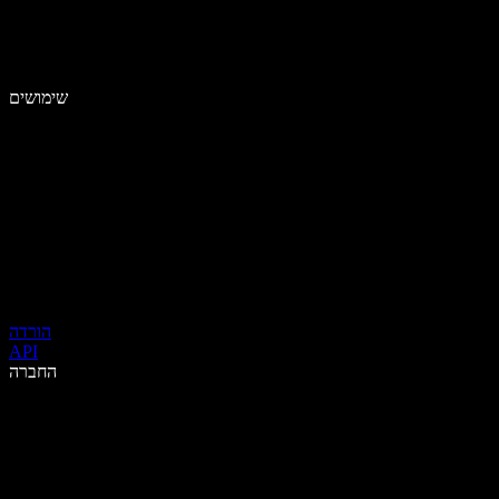
שימושים
הורדה
API
החברה