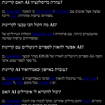
האם קריינות AI עוזרת בדיסלקציה?
נפוצה אצל אנשים עם
דיסלקציה
ו
הפרעת קשב
כי האזנה
Speechify
כן,
וריכוז.
מפחיתה עייפות ומחדדת
הבנה
מה הקול הכי טבעי לקריינות AI?
מהטבעיים ביותר, עם פרוזודיה ו
רגש
Speechify
הקולות הנוירליים של
שמפחיתים עייפות שמיעה.
אפשר להאזין לספרים דיגיטליים עם קריינות AI?
ממיר קובצי EPUB וספרים דיגיטליים לאודיו של AI–הופך
Speechify
כן,
כל ספר לספר שמע אישי.
קריינות AI עובדת באייפון ובאנדרואיד?
ו
אנדרואיד
, כדי שתוכלו להאזין
iOS
זמינה כאפליקציה ב
Speechify
כן,
בכל מקום.
ים ו
מאמרים
PDF
,
ל
מסמכים
האם AI יכול להקריא לי אימיילים?
מקריא
ג'ימייל
ותוכן מיילים אחרים, ומקל לנקות את תיבת
Speechify
כן,