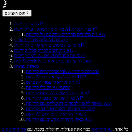
תוכן העניינים
מהי קריינות AI?
מה אומר המחקר על קריינות AI והבנת הנקרא?
מה מלמדים מחקרים מהשטח על קריינות AI?
למה איכות הקול ב-AI חשובה?
מהם השימושים העיקריים לקריינות AI?
מה חשוב לבדוק בכלי קריינות AI?
כיצד קריינות AI מסייעת לקהלים שונים?
למה Speechify מובילה על פני כלים אחרים?
שאלות נפוצות
מהי אפליקציית קריינות AI הטובה ביותר?
האם AI יודע להקריא קבצי PDF?
איך להקריא לי עמוד אינטרנט?
יש כלי קריינות AI חינמי?
האם קריינות AI עוזרת בדיסלקציה?
מה הקול הכי טבעי לקריינות AI?
אפשר להאזין לספרים דיגיטליים עם קריינות AI?
קריינות AI עובדת באייפון ובאנדרואיד?
האם AI יכול להקריא לי אימיילים?
באיזו מהירות אקשיב עם קריינות AI?
, כל אחד
כלי הקראה ב-AI
הקריאה
כבר אינה פעילות ויזואלית בלבד. עם