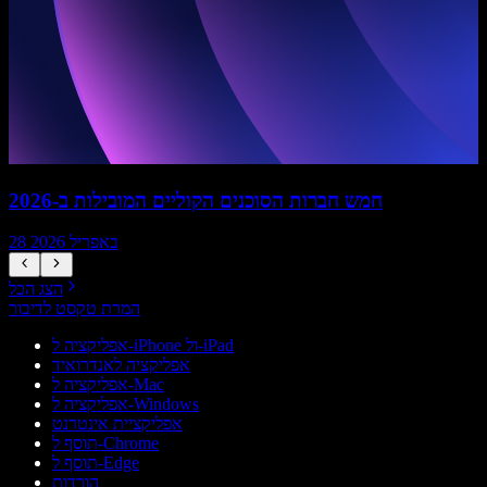
חמש חברות הסוכנים הקוליים המובילות ב-2026
28 באפריל 2026
הצג הכל
המרת טקסט לדיבור
אפליקציה ל-iPhone ול-iPad
אפליקציה לאנדרואיד
אפליקציה ל-Mac
אפליקציה ל-Windows
אפליקציית אינטרנט
תוסף ל-Chrome
תוסף ל-Edge
הורדות