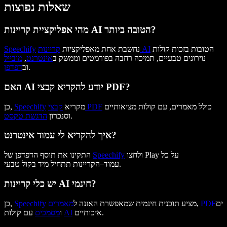
שאלות נפוצות
מהי אפליקציית קריינות AI הטובה ביותר?
הטובות בזכות קולות
קריינות AI
נחשבת אחת מאפליקציות
Speechify
נוירונים טבעיים, תמיכה רחבה בפורמטים וממשק ב
אינטרנט
,
מובייל
.
וב
דפדפן
האם AI יודע להקריא קבצי PDF?
כולל מאמרים, עם קולות מציאותיים
קבצי PDF
מקריא
Speechify
כן,
.
וסנכרון
הדגשת טקסט
איך להקריא לי עמוד אינטרנט?
ולחצו Play על כל
Speechify
התקינו את תוסף הדפדפן של
עמוד–הקריינות תתחיל מיד בקול טבעי.
יש כלי קריינות AI חינמי?
ים
PDF
,
מציע תוכנית חינמית שמאפשרת האזנה ל
מאמרים
Speechify
כן,
איכותיים.
AI
עם קולות
ו
מסמכים