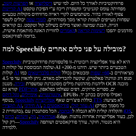
פרודוקטיביות לאורך כל היום. למי שיש
דיסלקציה
או
הפרעות קשב
,
מפחיתה עומס קוגניטיבי ומשפרת ריכוז ע"י הפיכת טקסט
קריינות AI
צפוף לאודיו בהיר. משתמשים לקויי ראייה מרוויחים מקולות טבעיים
שפחות מעייפים לעומת קוראי מסך מסורתיים.
לומדי שפה
יכולים לשפר
הגייה, הבנת שמיעה ואוצר מילים בשילוב קול וטקסט. גם קוראים
מזדמנים יהפכו
רשימות קריאה
ו
מאמרים
לחוויית האזנה מותאמת אישית,
בדומה לפודקאסט.
למה Speechify מובילה על פני כלים אחרים?
היא לא עוד אפליקציה רובוטית–זו פלטפורמת פרודוקטיביות
Speechify
שלמה המבוססת על קולות ה-AI הטבעיים ביותר שיש. תיהנו מ-200+
מציאותיים ב-
60+ שפות
ומבטאים (כולל
קולות סלבריטאים
כמו
AI
קולות
סנופ דוג וגווינת' פאלטרו), שקשה להבדילם מאדם. ניתן להאזין עד פי 4.5
וליהנות מהדגשת מילים מסונכרנת שמשפרת
זכירה
. מנגנון OCR מובנה
ים, ספרים סרוקים, דפים שצולמו בפלאפון,
אתרי
PDF
קורא גם
, EPUBs ואפילו פתקים בכתב יד.
אינטרנט
יים
,
אימיילים
,
גוגל דוקס
לא מציעה:
אפליקציית TTS
כוללת פיצ'רים שאף
Speechify
בנוסף,
(כל מסמך כפרק
פודקאסטים ב-AI
עוזר קולי
,
,
חידוני AI
,
תקצירי AI
,
iOS
. הכל מסתנכרן עם
בהנחיית 2), והקלדה קולית ללא הגבלה ל
הכתבה
אנדרואיד
,
מק
,
ווינדוס
,
כרום
ו-Edge. לכן, בעוד אפליקציות אחרות נותנות
היא מנטור, חוקר, עורך פודקאסטים ושותפה
Speechify
רק קול—
ללמידה.