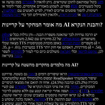
רגש
בקול שמותאם לתוכן שקוראים. ניתן להאזין ל
מאמרים
בזמן נסיעה או
בקול כשעורכים
PDF
ספורט, לשמוע מאמרים אקדמיים, ספרי לימוד או
רשימות, להפוך פוסטים ארוכים לאודיו, לסייע לאנשים עם
דיסלקציה
,
.
הפרעות קשב
או
לקויות ראיה
, ולהאזין לאימיילים תוך כדי
ריבוי משימות
מה אומר המחקר על קריינות AI והבנת הנקרא?
יש הרבה עדויות לכך שהאזנה משפרת הבנה—והן גדלות ככל ש
קולות
משתפרים.
מטא-אנליזה
של 22 מחקרים עם 2,942 משתתפים
TTS
מצאה שכלי TTS משפרים
הבנת הנקרא
באופן מובהק סטטיסטית (d̄ =
.35, p < .01). במערכות TTS מודרניות, האפקט אף חזק יותר (d̄ = .54).
לכן,
טקסט לדיבור
וכלי
הקראה
משולבים כיום כדי לעזור ל
תלמידים
לשפר
בקריאה.
הבנה
מה מלמדים מחקרים מהשטח על קריינות AI?
מחקרים באוניברסיטאות
הראו שיפורים דומים ב
הבנה
גם בשטח. פרויקט
קמפוס מולטימודלי מצא שלמשתמשי ReadSpeaker שיפור משמעותי
בזכירה (25.2%) ובהבנה (24.5%). אחוז זה תואם את ממצאי הניסויים
המבוקרים.
מחקר
בחן את ציוני הבנת הנקרא של
תלמידים
עם קשיי
תלמידים
).
TTS
ושפה אחרי קריאת קטע עם וללא טקסט לדיבור (
קריאה
בגילאי 8–12 קראו חמישה טקסטים במצבים שונים: קריאה שקטה,
, האזנה בלבד, שימוש ב-TTS ללא
הדגשת טקסט
ועם הדגשה.
הקראה
התלמידים ענו על שאלות הבנה אחרי כל קטע. שימוש ב-TTS שיפר