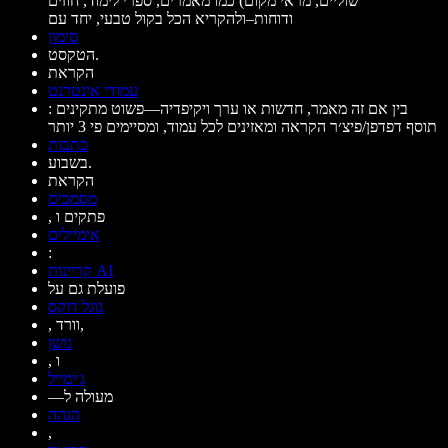
שוליים, מראי מקום) כמו מאמרים, ספרי לימוד, חוזים
ודוחות–ולהקריא הכל בקול טבעי, יחד עם
סימון
הטקסט.
הקראת
עמודי אינטרנט
: בין אם זה מאמר, חדשות או ערך ויקיפדיה—פשוט מתקינים
תוסף דפדפן/פיצ׳ר הקראה ומאזינים לכל עמוד, ומסיימים פי 3 יותר
כתבות
בשבוע.
הקראת
מסמכים
, פתקים ו
אימיילים
:
קריינות AI
פועלת גם על
גוגל דוקס
, וורד,
נושן
, ו
ג׳ימייל
—מעולה ל
הגהה
,