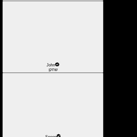
John
שחקן
Snoop