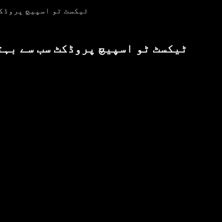
کون سا AI ٹیکسٹ ٹو اسپیچ
کون سا AI ٹیکسٹ ٹو اسپیچ پروڈکٹ سب س
ا