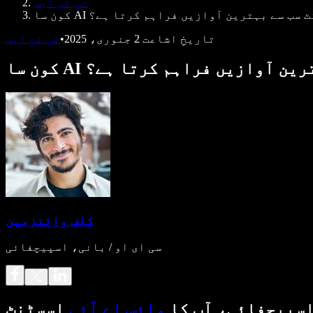
ٹی ٹی ایس
 پروڈکٹ سب سے بہترین آوازیں فراہم کرتا ہے؟
تاریخِ اشاعت
2 جنوری، 2025
•
ٹی ٹی ایس
ے بہترین آوازیں فراہم کرتا ہے؟
کلف وائتزمین
سی ای او / بانی، اسپیچفائی
سپیچفائی، آپ کا
وائس اے آئی
اسسٹنٹ