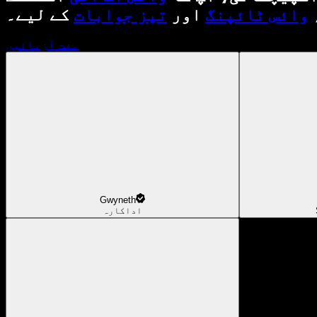
وائس ٹائپنگ
اور
تیز جوابات
کے لیے۔
مفت آزمائیں
Gwyneth
اداکارہ