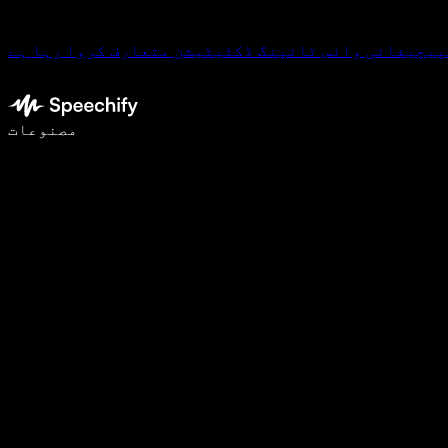
پیچیفائی وائس ٹائپنگ ڈکٹیٹیشن متعارف کروا رہا ہے
وائس ٹائپنگ کے ساتھ 5 گنا تیزی سے لکھیں
مصنوعات
مزید جانیں