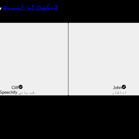
ٹیکسٹ ٹو اسپیچ
،
Cliff
John
اداکار
Speechify کے بانی