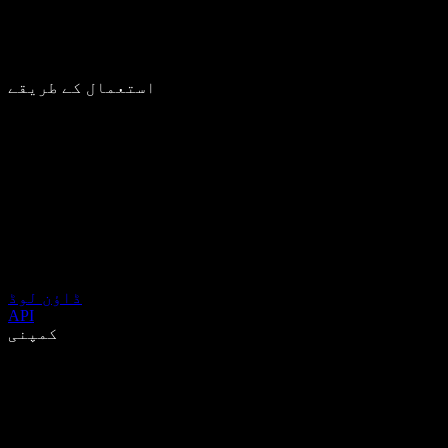
استعمال کے طریقے
ڈاؤن لوڈ
API
کمپنی