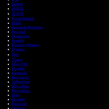
Italiano
日本語
한국어
Norsk bokmål
Polski
Português Brasileiro
Русский
Українська
Español
Español (México)
Svenska
ไทย
Türkçe
Tiếng Việt
Română
Português
Български
ქართული
Slovenčina
Slovenščina
Eesti
Hrvatski
Ελληνικά
Lietuvių