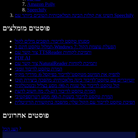
Amazon Polly
Speechify
השיגו את קולות הבינה המלאכותית הטובים ביותר עם Speechify
פוסטים מומלצים
מסנתז טקסט לדיבור: הופכים מילים לקול
תמלול טקסט חינם ב-Windows 7: הפעלת עוצמת הקול
צור קשר עם TTSReader ותמיכת לקוחות
PDF AI
צור קשר עם NaturalReader ותמיכת לקוחות
המרת טקסט לדיבור זומבי
להפיק את המיטב מטקסט־לדיבור בפיקסל 6: מדריך מקיף
יוטיוברים עם טקסט־לדיבור בינה מלאכותית: מהפכה ביצירת תוכן
קול טקסט לדיבור של שנות ה-90: מסע בצליל ובטכנולוגיה
המרת טקסט לדיבור ז'ונג-לי: מה חשוב לדעת
המרת טקסט לדיבור בשנות ה-90: מסע רטרוספקטיבי
הפיכת טקסט לדיבור עם הקול שלך: מהפכה בתקשורת הדיגיטלית
פוסטים אחרונים
הצג הכל