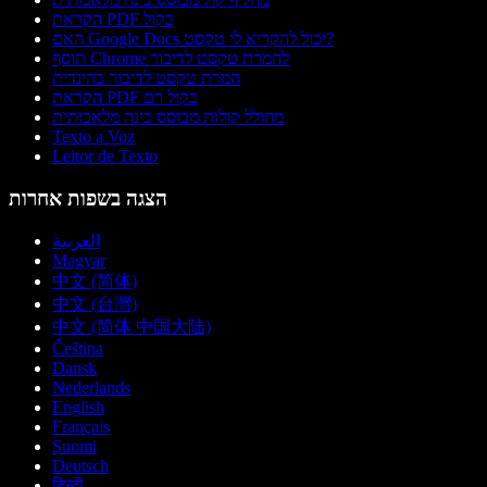
הקראת PDF בקול
האם Google Docs יכול להקריא לי טקסט?
תוסף Chrome להמרת טקסט לדיבור
המרת טקסט לדיבור בהינדית
הקראת PDF בקול רם
מחולל קולות מבוסס בינה מלאכותית
Texto a Voz
Leitor de Texto
הצגה בשפות אחרות
العربية
Magyar
中文 (简体)
中文 (台灣)
中文 (简体 中国大陆)
Čeština
Dansk
Nederlands
English
Français
Suomi
Deutsch
हिन्दी