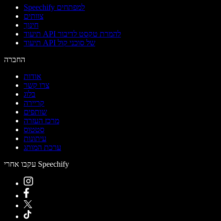
Speechify למפתחים
צוותים
חינוך
תיעוד API להמרת טקסט לדיבור
תיעוד API של סוכני קול
החברה
אודות
צרו קשר
בלוג
קריירה
שותפים
מרכז העזרה
סטטוס
עיתונות
ערכת המותג
עקבו אחרי Speechify