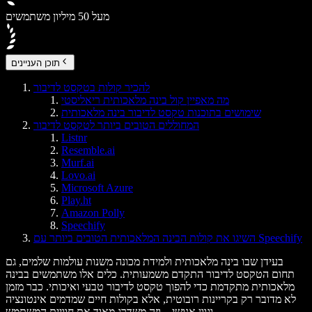
מעל 50 מיליון משתמשים
תוכן העניינים
להכיר קולות בטקסט לדיבור
מה מאפיין קול בינה מלאכותית ריאליסטי
שימושים בתוכנות טקסט לדיבור בינה מלאכותית
המחוללים הטובים ביותר לטקסט לדיבור
Listnr
Resemble.ai
Murf.ai
Lovo.ai
Microsoft Azure
Play.ht
Amazon Polly
Speechify
השיגו את קולות הבינה המלאכותית הטובים ביותר עם Speechify
בעידן שבו בינה מלאכותית ולמידת מכונה משנות עולמות שלמים, גם
תחום הטקסט לדיבור התקדם משמעותית. כלים אלו משתמשים בבינה
מלאכותית מתקדמת כדי להפוך טקסט לדיבור טבעי ואיכותי. כבר מזמן
לא מדובר רק בקריינות רובוטית, אלא בקולות חיים שמדמים אינטונציה
וגוון אנושי – וזה משדרג מאוד את חוויית המשתמש.