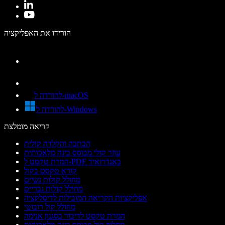
הורידו את האפליקציה
להורדה ל-macOS
להורדה ל-Windows
קריאה מומלצת
הכתבה והקלדה קולית
עוזר קולי מבוסס בינה מלאכותית
המרת טקסט ל-PDF באנדרואיד
קורא טקסט בקול
מחולל קולות נשיים
מחולל קולות גבריים
אפליקציות הקריאה המובילות לדיסלקציה
מחולל קול רובוטי
המרת טקסט לדיבור בסגנון אנימה
מחליף קול מבוסס בינה מלאכותית