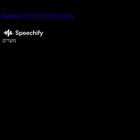
Speechify משיקה תמלול קול להקלדה
לכתוב פי 5 מהר יותר עם הכתבה קולית
מוצרים
למידע נוסף