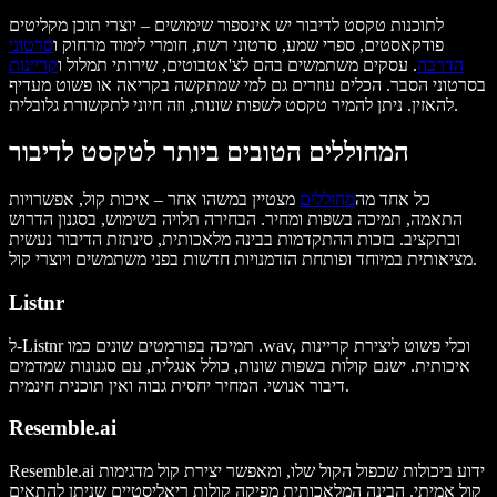
לתוכנות טקסט לדיבור יש אינספור שימושים – יוצרי תוכן מקליטים
פודקאסטים, ספרי שמע, סרטוני רשת, חומרי לימוד מרחוק ו
סרטוני
הדרכה
. עסקים משתמשים בהם לצ'אטבוטים, שירותי תמלול ו
קריינות
בסרטוני הסבר. הכלים עוזרים גם למי שמתקשה בקריאה או פשוט מעדיף
להאזין. ניתן להמיר טקסט לשפות שונות, וזה חיוני לתקשורת גלובלית.
המחוללים הטובים ביותר לטקסט לדיבור
כל אחד מה
מחוללים
מצטיין במשהו אחר – איכות קול, אפשרויות
התאמה, תמיכה בשפות ומחיר. הבחירה תלויה בשימוש, בסגנון הדרוש
ובתקציב. בזכות ההתקדמות בבינה מלאכותית, סינתזת הדיבור נעשית
מציאותית במיוחד ופותחת הזדמנויות חדשות בפני משתמשים ויוצרי קול.
Listnr
ל-Listnr תמיכה בפורמטים שונים כמו .wav, וכלי פשוט ליצירת קריינות
איכותית. ישנם קולות בשפות שונות, כולל אנגלית, עם סגנונות שמדמים
דיבור אנושי. המחיר יחסית גבוה ואין תוכנית חינמית.
Resemble.ai
Resemble.ai ידוע ביכולות שכפול הקול שלו, ומאפשר יצירת קול מדגימות
קול אמיתי. הבינה המלאכותית מפיקה קולות ריאליסטיים שניתן להתאים