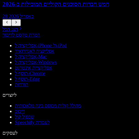
חמש חברות הסוכנים הקוליים המובילות ב-2026
28 באפריל 2026
הצג הכל
המרת טקסט לדיבור
אפליקציה ל-iPhone ול-iPad
אפליקציה לאנדרואיד
אפליקציה ל-Mac
אפליקציה ל-Windows
אפליקציית אינטרנט
תוסף ל-Chrome
תוסף ל-Edge
הורדות
ליוצרים
מחולל קולות מבוסס בינה מלאכותית
דיבוב
שכפול קול
Speechify לעבודה
לעסקים