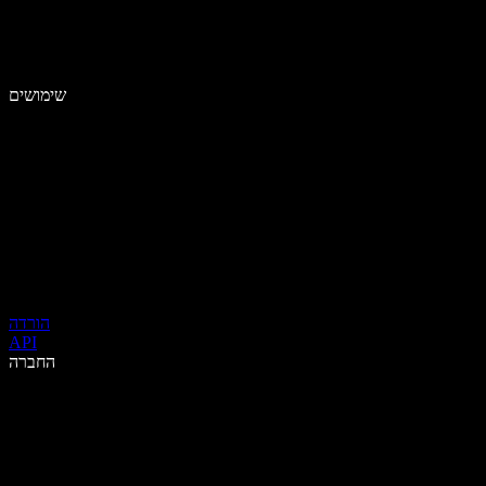
שימושים
הורדה
API
החברה