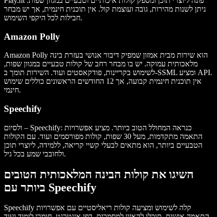
Play.ht פונה ליוצרי תוכן ומספק קולות איכותיים וטבעיים במגוון שפות.
ניתן לשנות מהירות, גובה ועוצמת קול. אין תוכנית חינמית, אך יש מבחר
חבילות לכל היקפי השימוש.
Amazon Polly
Amazon Polly הוא שירות מבית אמזון שמפיק דיבור אנושי בעזרת בינה
מלאכותית עמוקה. יש בו מבחר רחב של קולות טבעיים במגוון שפות,
לשימוש בקריינות, פודקאסטים ועוד. השירות תומך ב-SSML ומציע API.
אין תוכנית חינמית קבועה, אך 12 החודשים הראשונים כוללים שימוש
חינמי.
Speechify
ולסיום – Speechify: כנראה המחולל הטוב ביותר. מציע אפשרויות
התאמה מתקדמות, מעל 30 שפות, קולות מפורסמים ועוד. עם הקולות
הטבעיים ביותר, הוא מתאים לבעלי קשיי קריאה, ללמידה, ליוצרי תוכן
ולחובבי שמע בכל גיל.
השיגו את קולות הבינה המלאכותית הטובים
ביותר עם Speechify
Speechify קלה לשימוש ומציעה קולות ריאליסטיים עם אפשרויות
התאמה אישית. תוכלו להאזין למסמכים, דפי אינטרנט, חומרי לימוד ועוד