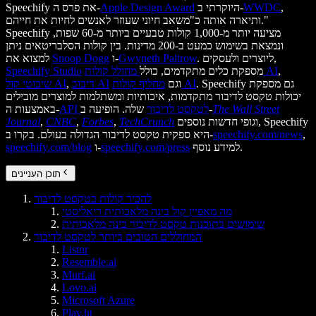
,
WWDC
היוקרתי ב-
Apple Design Award
Speechify את פרס ה-
ותיארה אותה כ"משאב חיוני שעוזר לאנשים לחיות את חייהם."
Speechify מציעה יותר מ-1,000 קולות טבעיים ביותר מ-60 שפות,
ונמצאת בשימוש כמעט ב-200 מדינות. בין קולות הסלבריטאים ניתן
. ליוצרים ולעסקים,
Gwyneth Paltrow
ו-
Snoop Dogg
למצוא את
,
מחולל קולות AI
מספקת כלים מתקדמים, כולל
Speechify Studio
. Speechify גם מספקת
מחליף קולות AI
וגם
דיבוב AI
,
שיבוטי קול AI
יכולות טקסט לדיבור מתקדמות, איכותיות ומשתלמות למוצרים מובילים
The Wall Street
שלה. הופיעה ב-
API לטקסט לדיבור
באמצעות ה-
וגופי חדשות נוספים, Speechify
TechCrunch
,
Forbes
,
CNBC
,
Journal
,
speechify.com/news
היא ספקית טקסט לדיבור הגדולה בעולם. בקרו ב-
למידע נוסף.
speechify.com/press
ו-
speechify.com/blog
תוכן העניינים
להכיר קולות בטקסט לדיבור
מה מאפיין קול בינה מלאכותית ריאליסטי
שימושים בתוכנות טקסט לדיבור בינה מלאכותית
המחוללים הטובים ביותר לטקסט לדיבור
Listnr
Resemble.ai
Murf.ai
Lovo.ai
Microsoft Azure
Play.ht