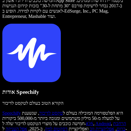
חמישה כוכבים ודירוג ראשון ב-App Store בקטגוריית חדשות ומגזינים.
ב-2017 נבחר לרשימת פורבס "30 מתחת ל-30" בזכות קידום הנגישות
לאנשים עם לקויות למידה. הופיע ב-EdSurge, Inc., PC Mag,
Entrepreneur, Mashable ועוד.
אודות Speechify
הקורא הטוב בעולם לטקסט לדיבור
היא הפלטפורמה המובילה בעולם ל
טקסט לדיבור
, שנשענת
Speechify
על למעלה מ-50 מיליון משתמשים ומגובה ביותר מ-500,000 ביקורות
הרחבת
,
Android
,
iOS
חמישה כוכבים על מוצרי הטקסט לדיבור שלה ל-
כרום
,
אפליקציית ווב
ואפליקציית
דסקטופ למק
. ב-2025,
אפל העניקה
ל-