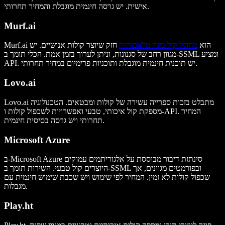
אישית. יש גרסה חינמית מוגבלת והמחיר תחרותי.
Murf.ai
Murf.ai הוא
מחולל קול בינה מלאכותית
חזק שיוצר קולות אנושיים. יש
מגוון רחב של סגנונות, וניתן לערוך בזמן אמת. הכלי תומך ב-SSML ומציע
API. יש תוכנית חינמית מוגבלת ותוכניות פרימיום במחיר תחרותי.
Lovo.ai
Lovo.ai מתבלט בזכות ספרייה עשירה של קולות ומבטאים. הטכנולוגיה
מספקת קול איכותי, טבעי ואפשרויות לשכפול קולות ו-API. המחיר
תחרותי ויש גרסה בסיסית חינמית.
Microsoft Azure
ב-Microsoft Azure סינתזת דיבור מבוססת על אלגוריתמים עמוקים
היוצרים קול טבעי. השירות תומך ב-SSML ובפורמטים מגוונים, אך
שכפול קולות לא זמין. המחיר לפי שימוש ויש שכבת שימוש חינמית עם
מגבלות.
Play.ht