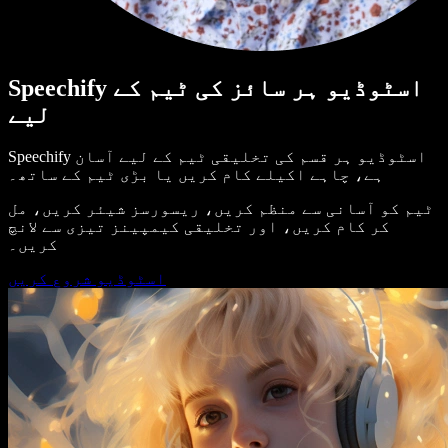
Speechify اسٹوڈیو ہر سائز کی ٹیم کے
لیے
Speechify اسٹوڈیو ہر قسم کی تخلیقی ٹیم کے لیے آسان
ہے، چاہے اکیلے کام کریں یا بڑی ٹیم کے ساتھ۔
ٹیم کو آسانی سے منظم کریں، ریسورسز شیئر کریں، مل
کر کام کریں، اور تخلیقی کیمپینز تیزی سے لانچ
کریں۔
اسٹوڈیو شروع کریں