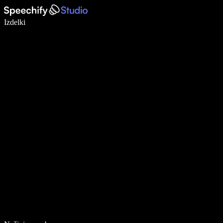
Pišite 5× hitreje z narekovanjem
Izdelki
Več o tem