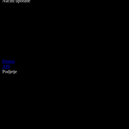
Načini uporabe
Prenos
API
Podjetje