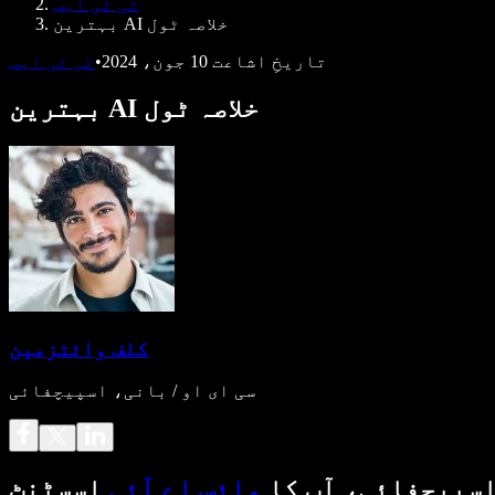
ٹی ٹی ایس
بہترین AI خلاصہ ٹول
تاریخِ اشاعت
10 جون، 2024
•
ٹی ٹی ایس
بہترین AI خلاصہ ٹول
کلف وائتزمین
سی ای او / بانی، اسپیچفائی
سپیچفائی، آپ کا
وائس اے آئی
اسسٹنٹ