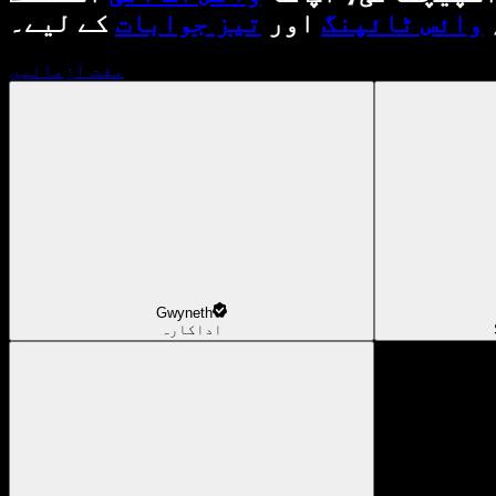
وائس ٹائپنگ
اور
تیز جوابات
کے لیے۔
مفت آزمائیں
Gwyneth
اداکارہ