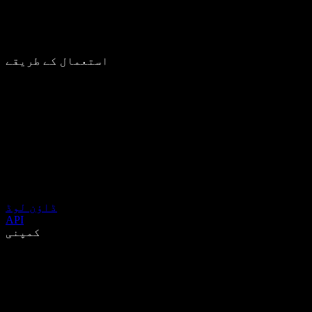
استعمال کے طریقے
ڈاؤن لوڈ
API
کمپنی