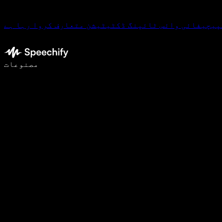
پیچیفائی وائس ٹائپنگ ڈکٹیٹیشن متعارف کروا رہا ہے
وائس ٹائپنگ کے ساتھ 5 گنا تیزی سے لکھیں
مصنوعات
مزید جانیں