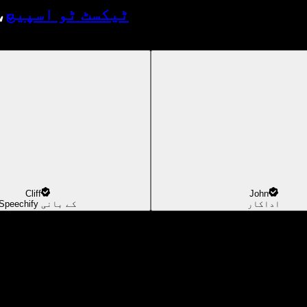
ٹیکسٹ ٹو اسپیچ
،
Cliff
John
اداکار
Speechify کے بانی