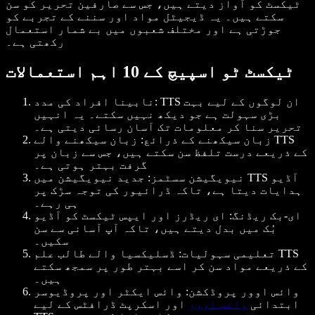
ٹیکسٹ کو آواز دیتے ہیں، جس سے صارفین تحریر کو سن
سکتے ہیں۔ یہ ڈیجیٹل مواد اور سننے کے تجربے کو
جوڑتی ہے اور مختلف شعبوں میں بے شمار استعمال
رکھتی ہے۔
ٹیکسٹ ٹو اسپیچ کے 10 اہم استعمالات
: TTS ان لوگوں کے لیے بہت
نابینا افراد کی مدد
بڑی سہولت ہے جو دیکھ نہیں سکتے۔ یہ انہیں
تحریر سنا کر معلومات تک آسان رسائی دیتی ہے۔
زبان سیکھنے کے ذرائع
: زبان سیکھنے والے TTS
کے ذریعے درست تلفظ سن سکتے ہیں، جس سے زبان پر
گرفت بہتر ہوتی ہے۔
نیویگیشن سسٹمز
: جدید نیویگیشن میں TTS آڈیو
ہدایات دیتا ہے، تاکہ ڈرائیور کی توجہ سڑک پر
ہی رہے۔
ای-بک ریڈنگ
: ای ریڈرز اور ایپس ٹیکسٹ کو آڈیو
بُک میں بدل دیتے ہیں، تاکہ آپ آسانی سے سن
سکیں۔
تعلیمی سہولیات
: ڈسلیکسیا والے طالب علم TTS
کے ذریعے مواد سن کر اسے بہتر طور پر سمجھ سکتے
ہیں۔
وائس اوور پروڈکشن
: وائس ایکٹر اور پروڈیوسر
ابتدائی
وائس اوور
اور اسکرپٹ ڈرافٹس کے لیے