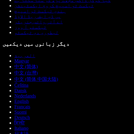
کیا گوگل ڈاکس مجھے پڑھ کر سنا سکتا ہے
ٹیکسٹ ٹو اسپیچ کروم ایکسٹینشن
ہندی ٹیکسٹ ٹو اسپیچ
پی ڈی ایف ریڈ الاؤڈ
اے آئی وائس جنریٹر
ٹیکستو آ ووز
لیطوری دی ٹیکسٹو
دیگر زبانوں میں دیکھیں
العربية
Magyar
中文 (简体)
中文 (台灣)
中文 (简体 中国大陆)
Čeština
Dansk
Nederlands
English
Français
Suomi
Deutsch
हिन्दी
Italiano
日本語