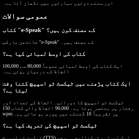
اور سننے دونوں مہارتوں میں نکھار آتا ہے۔
عمومی سوالات
کتاب "e-Speak" کے مصنف کون ہیں؟
جانتھن مارکس "e-Speak" کے مصنف ہیں۔
کتاب کی اوسط لمبائی کیا ہے؟
ایک کتاب کی اوسط لمبائی عموماً 80,000 سے 100,000
الفاظ کے درمیان ہوتی ہے۔
ایک کتاب پڑھنے میں ٹیکسٹ ٹو اسپیچ کتنا وقت
لیتا ہے؟
ٹیکسٹ ٹو اسپیچ کا دورانیہ الفاظ کی تعداد اور
رفتار پر منحصر ہوتا ہے۔ 90,000 الفاظ والی کتاب 150
wpm پر تقریباً 10 گھنٹے میں پوری ہو جاتی ہے۔
ٹیکسٹ ٹو اسپیچ کی تعریف کیا ہے؟
ٹیکسٹ ٹو اسپیچ (TTS) ایک اسسٹِیو ٹیکنالوجی ہے جو