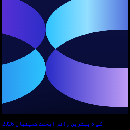
2026 کی 5 بہترین وائس ایجنٹ کمپنیاں