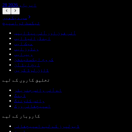
28 اپریل، 2026
سب دیکھیں
ٹیکسٹ ٹو اسپیچ
آئی فون اور آئی پیڈ ایپس
اینڈرائیڈ ایپ
میک ایپ
ونڈوز ایپ
ویب ایپ
کروم ایکسٹینشن
ایج ایڈ آن
ڈاؤن لوڈ کریں
تخلیق کاروں کے لیے
اے آئی وائس جنریٹر
ڈبنگ
وائس کلوننگ
اسپیچفائی ورک
کاروبار کے لیے
ڈیولپرز کے لیے اسپیچفائی
ٹیمز