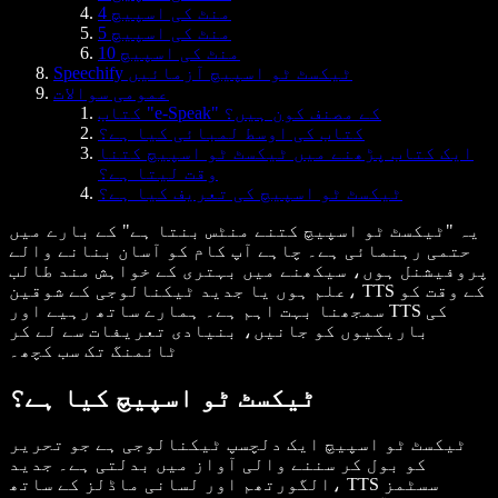
4 منٹ کی اسپیچ
5 منٹ کی اسپیچ
10 منٹ کی اسپیچ
Speechify ٹیکسٹ ٹو اسپیچ آزمائیں
عمومی سوالات
کتاب "e-Speak" کے مصنف کون ہیں؟
کتاب کی اوسط لمبائی کیا ہے؟
ایک کتاب پڑھنے میں ٹیکسٹ ٹو اسپیچ کتنا
وقت لیتا ہے؟
ٹیکسٹ ٹو اسپیچ کی تعریف کیا ہے؟
یہ "ٹیکسٹ ٹو اسپیچ کتنے منٹس بنتا ہے" کے بارے میں
حتمی رہنمائی ہے۔ چاہے آپ کام کو آسان بنانے والے
پروفیشنل ہوں، سیکھنے میں بہتری کے خواہش مند طالب
علم ہوں یا جدید ٹیکنالوجی کے شوقین، TTS کے وقت کو
سمجھنا بہت اہم ہے۔ ہمارے ساتھ رہیے اور TTS کی
باریکیوں کو جانیں، بنیادی تعریفات سے لے کر
ٹائمنگ تک سب کچھ۔
ٹیکسٹ ٹو اسپیچ کیا ہے؟
ٹیکسٹ ٹو اسپیچ ایک دلچسپ ٹیکنالوجی ہے جو تحریر
کو بول کر سننے والی آواز میں بدلتی ہے۔ جدید
الگورتھم اور لسانی ماڈلز کے ساتھ، TTS سسٹمز