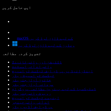
ایپ حاصل کریں
macOS کے لیے ڈاؤن لوڈ کریں
ونڈوز کے لیے ڈاؤن لوڈ کریں
تجویز کردہ مطالعہ
ڈکٹیشن اور وائس ٹائپنگ
وائس اے آئی اسسٹنٹ
اینڈرائیڈ پر پی ڈی ایف ٹیکسٹ ٹو اسپیچ
ٹیکسٹ ٹو اسپیچ ریڈر
خاتون آواز جنریٹر
مردانہ آواز جنریٹر
ڈسلیکسیا کے لیے بہترین مطالعہ پروگرام
روبوٹ وائس جنریٹر
اینیمے ٹیکسٹ ٹو اسپیچ
اے آئی وائس چینجر
پی ڈی ایف آڈیو ریڈر