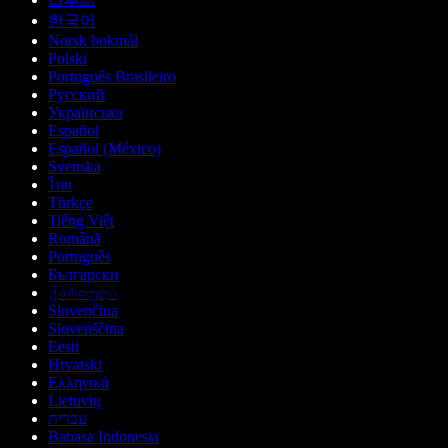
한국어
Norsk bokmål
Polski
Português Brasileiro
Русский
Українська
Español
Español (México)
Svenska
ไทย
Türkçe
Tiếng Việt
Română
Português
Български
ქართული
Slovenčina
Slovenščina
Eesti
Hrvatski
Ελληνικά
Lietuvių
עברית
Bahasa Indonesia