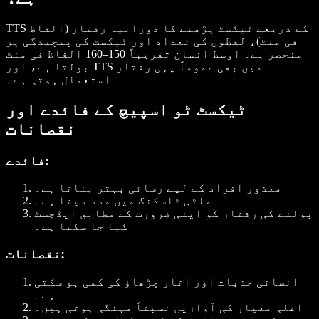
TTS کے ذریعے ٹیکسٹ پڑھنے کا دورانیہ رفتار (الفاظ
فی منٹ)، لفظوں کی تعداد اور ٹیکسٹ کی پیچیدگی پر
منحصر ہے۔ اوسط انسان تقریباً 150–160 الفاظ فی منٹ
بولتا ہے، اور TTS میں بھی عموماً یہی رفتار
استعمال ہوتی ہے۔
ٹیکسٹ ٹو اسپیچ کے فائدے اور
نقصانات
فائدے:
معذور افراد کے لیے رسائی بہتر بناتا ہے۔
ملٹی ٹاسکنگ میں مدد دیتا ہے۔
بولنے کی رفتار کو اپنی ضرورت کے مطابق ایڈجسٹ
کیا جا سکتا ہے۔
نقصانات:
انسانی جذبات اور اتار چڑھاؤ کی کمی ہو سکتی
ہے۔
اعلی معیار کی آوازیں نسبتاً مہنگی ہوتی ہیں۔