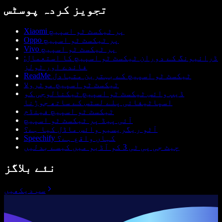
تجویز کردہ پوسٹس
Xiaomi پر ٹیکسٹ ٹو اسپیچ
Oppo پر ٹیکسٹ ٹو اسپیچ
Vivo پر ٹیکسٹ ٹو اسپیچ
ڈرائیونگ کے دوران ٹیکسٹ ٹو اسپیچ کا استعمال:
فائدے اور ٹولز
ReadMe ٹیکسٹ ٹو اسپیچ کے بہترین متبادل
ٹیکسٹ ٹو اسپیچ موٹرولا
ڈیپ وائس ٹیکسٹ ٹو اسپیچ ٹیکنالوجی کو
اسپاٹیفائی پلے لسٹس کے ساتھ جوڑنا
ٹیکسٹ ٹو اسپیچ فینڈم
آئی پیڈ پر ٹیکسٹ ٹو اسپیچ
آٹو ریگریسیو وائس ماڈل کیا ہے؟
Speechify کہاں واقع ہے؟
چیٹ جی پی ٹی 3 کو آڈیو میں کیسے بدلیں
نئے بلاگز
سب دیکھیں