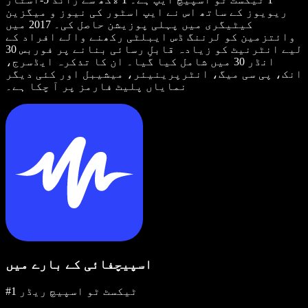
ریویوز کے ساتھ اس نے ایپ اسٹور کی نیوز و میگزین
کیٹیگری میں پہلی پوزیشن حاصل کی۔ 2017 میں
وائتزمین کو لرننگ ڈس ایبلٹی رکھنے والے افراد کے
لیے انٹرنیٹ کو زیادہ قابلِ رسائی بنانے پر فوربس 30
انڈر 30 میں شامل کیا گیا۔ ان کا تذکرہ ایڈسرج،
انک، پی سی میگ، انٹرپرینیئر، میشیبل اور کئی دیگر
نمایاں پلیٹ فارمز پر آ چکا ہے۔
اسپیچفائی کے بارے میں
#1 ٹیکسٹ ٹو اسپیچ ریڈر