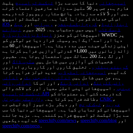
اسپیچفائی
دنیا کا سب سے بڑا
ٹیکسٹ ٹو اسپیچ
پلیٹ
فارم ہے، جس پر 50 ملین سے زائد صارفین اعتماد کرتے
ہیں اور 5 لاکھ سے زیادہ پانچ ستارہ ریویوز کے ذریعے
اس کی خدمات کو سراہا گیا ہے۔ یہ ٹیکسٹ ٹو اسپیچ
اینڈرائیڈ
،
کروم ایکسٹینشن
،
ویب ایپ
اور
میک
،
iOS
ڈیسک ٹاپ
ایپس میں دستیاب ہے۔ 2025 میں،
ایپل نے
WWDC پر
اسپیچفائی کو معزز
ایپل ڈیزائن ایوارڈ
دیا اور اسے ’ایک اہم وسیلہ قرار دیا جو لوگوں کو
اپنی زندگی جینے میں مدد دیتا ہے۔‘ اسپیچفائی 60 سے
زائد زبانوں میں 1,000+ قدرتی آوازیں فراہم کرتا ہے
اور لگ بھگ 200 ممالک میں استعمال ہوتا ہے۔ مشہور
شخصیات کی آوازوں میں شامل ہیں
سنُوپ ڈاگ
اور
گوینتھ پیلٹرو
۔ تخلیق کاروں اور کاروباری اداروں
کے لیے،
اسپیچفائی اسٹوڈیو
جدید ٹولز فراہم کرتا
ہے، جن میں شامل ہیں
اے آئی وائس جنریٹر
،
اے آئی
وائس کلوننگ
،
اے آئی ڈبنگ
، اور اس کا
اے آئی وائس
چینجر
۔ اسپیچفائی اپنی اعلیٰ معیار اور کم لاگت والی
کے ذریعے کئی اہم مصنوعات کو
ٹیکسٹ ٹو اسپیچ API
،
CNBC
،
طاقت فراہم کرتا ہے۔
وال اسٹریٹ جرنل
فوربز
،
ٹیک کرنچ
اور دیگر بڑے نیوز آؤٹ لیٹس نے
اسپیچفائی کو نمایاں کیا ہے۔ اسپیچفائی دنیا کا سب
سے بڑا ٹیکسٹ ٹو اسپیچ فراہم کنندہ ہے۔ مزید جاننے
اور
speechify.com/blog
،
speechify.com/news
کے لیے دیکھیں
۔
speechify.com/press