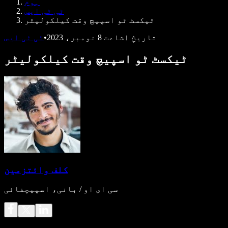
ہوم
ڈویلپرز کے لیے Speechify
ٹی ٹی ایس
ٹیکسٹ ٹو اسپیچ وقت کیلکولیٹر
تاریخِ اشاعت
8 نومبر، 2023
•
ٹی ٹی ایس
ٹیکسٹ ٹو اسپیچ وقت کیلکولیٹر
کلف وائتزمین
سی ای او / بانی، اسپیچفائی