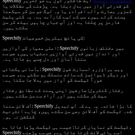
ٹیکسٹ ٹو اسپیچ
ایک طاقتور ٹول ہے جو تحریر
Speechify
کو قدرتی آواز میں بدل دیتا ہے۔ پڑھنے کی مشکلات یا
کمزور بصارت والے افراد، یا وہ لوگ جو سن کر سیکھنا
پسند کرتے ہیں، سب کے لیے کارآمد ہے۔ یہ کئی پلیٹ
فارمز پر چلتا ہے اور آپ جہاں چاہیں بیٹھ کر سن
سکتے ہیں۔
:
Speechify کی پانچ بہترین خصوصیات
: Speechify میں مختلف زبانوں
اعلی معیار کی آوازیں
اور انداز میں قدرتی آوازیں دستیاب ہیں، جس سے
سننا آسان اور دل چسپ ہو جاتا ہے۔
: Speechify ویب براؤزر، اسمارٹ فون
بآسانی یکجائی
اور دیگر ڈیوائسز کے ساتھ منسلک ہو سکتی ہے، جس سے
فوراً ٹیکسٹ کو آواز میں بدلا جا سکتا ہے۔
رفتار کنٹرول
: صارفین اپنی پسند کے مطابق رفتار
سیٹ کر سکتے ہیں اور آرام سے سن سکتے ہیں۔
: Speechify کا بڑا فائدہ یہ ہے کہ آپ تبدیل
آف لائن سننا
شدہ ٹیکسٹ کو آف لائن بھی سن سکتے ہیں، چاہے انٹرنیٹ
کنکشن نہ ہو۔
ٹیکسٹ کو نمایاں کرنا
: جیسے ہی ٹیکسٹ پڑھا جاتا ہے،
Speechify اسے ہائی لائٹ کرتا جاتا ہے، جس سے پڑھنے