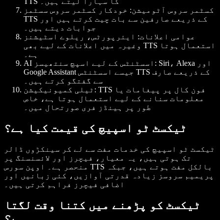
TTS کا سہارا لیتے ہیں۔
کسٹمر سروس آٹومیشن
: خودکار کسٹمر سروس سسٹمز
TTS کے ذریعے صارفین سے بات چیت کرتے ہیں اور
جوابات دیتے ہیں۔
عوامی اعلانات
: ایئرپورٹس، ریلوے اسٹیشنز
وغیرہ میں اعلانات کے لیے بھی TTS استعمال ہوتا
ہے۔
: Siri، Alexa اور
AI اسسٹنٹس کے لیے اسپچ سنتھیسز
Google Assistant جیسے اسسٹنٹس TTS کے ذریعے صارف
سے گفتگو کرتے ہیں۔
: TTS فون کال پر پیغامات یا
ٹیلی کمیونیکیشن
معلومات سنانے کے لیے استعمال ہوتا ہے، خاص
طور پر ہینڈز فری صورتحال میں۔
ٹیکسٹ ٹو اسپیچ کی قیمت کیا ہے؟
ٹیکسٹ ٹو اسپیچ کی خدمات مفت سے لے کر سینکڑوں ڈالر
تک ہوتی ہیں، یہ معیار، فیچرز اور لائسنسنگ پر
منحصر ہے۔ اوپن سورس TTS بالکل مفت ہوتے ہیں، جبکہ
پریمیم سروسز زیادہ قدرتی آوازیں، کئی زبانیں اور
اضافی فیچرز فراہم کرتی ہیں۔
ٹیکسٹ کو پڑھنے میں کتنا وقت لگتا
ہے؟