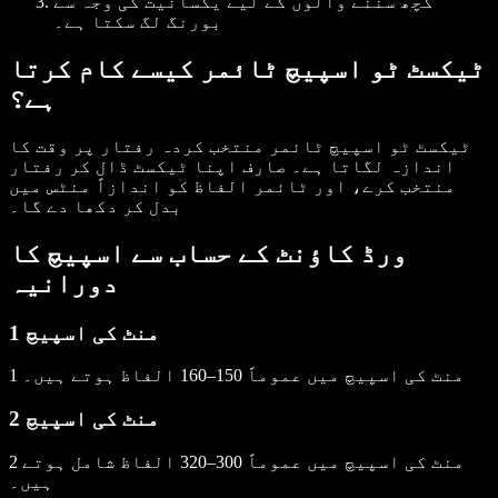
کچھ سننے والوں کے لیے یکسانیت کی وجہ سے
بورنگ لگ سکتا ہے۔
ٹیکسٹ ٹو اسپیچ ٹائمر کیسے کام کرتا
ہے؟
ٹیکسٹ ٹو اسپیچ ٹائمر منتخب کردہ رفتار پر وقت کا
اندازہ لگاتا ہے۔ صارف اپنا ٹیکسٹ ڈال کر رفتار
منتخب کرے، اور ٹائمر الفاظ کو اندازاً منٹس میں
بدل کر دکھا دے گا۔
ورڈ کاؤنٹ کے حساب سے اسپیچ کا
دورانیہ
1 منٹ کی اسپیچ
1 منٹ کی اسپیچ میں عموماً 150–160 الفاظ ہوتے ہیں۔
2 منٹ کی اسپیچ
2 منٹ کی اسپیچ میں عموماً 300–320 الفاظ شامل ہوتے
ہیں۔