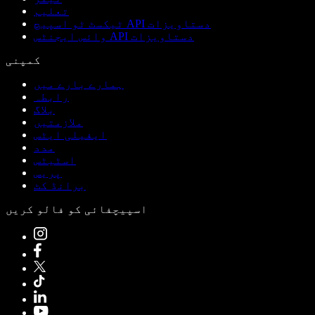
تعلیم
ٹیکسٹ ٹو اسپیچ API دستاویزات
وائس ایجنٹس API دستاویزات
کمپنی
ہمارے بارے میں
رابطہ
بلاگ
ملازمتیں
ایفیلی ایٹس
مدد
اسٹیٹس
پریس
برانڈ کٹ
اسپیچفائی کو فالو کریں