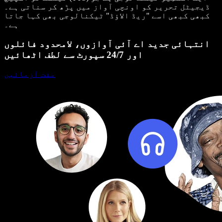
ڈیجیٹل تحریر کو اونچی آواز میں پڑھ کر سناتی ہے۔
کبھی کبھی اسے "ریڈ الاؤڈ" ٹیکنالوجی بھی کہا جاتا
ہے۔
انتہائی جدید اے آئی آوازوں، لامحدود فائلوں
اور 24/7 سپورٹ سے لطف اٹھائیں
مفت آزمائیں