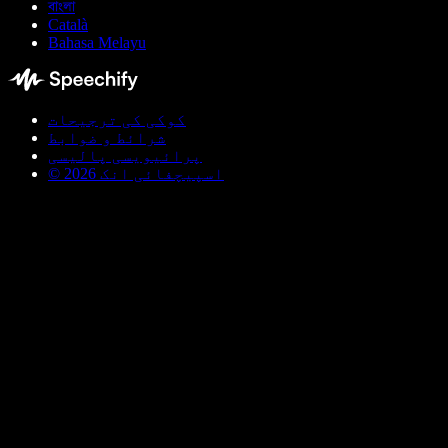
বাংলা
Català
Bahasa Melayu
کوکی کی ترجیحات
شرائط و ضوابط
پرائیویسی پالیسی
© اسپیچفائی انک 2026