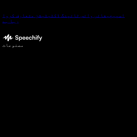
اسپیچیفائی وائس ٹائپنگ ڈکٹیٹیشن متعارف کروا
رہا ہے
وائس ٹائپنگ کے ساتھ 5 گنا تیزی سے لکھیں
مصنوعات
مزید جانیں