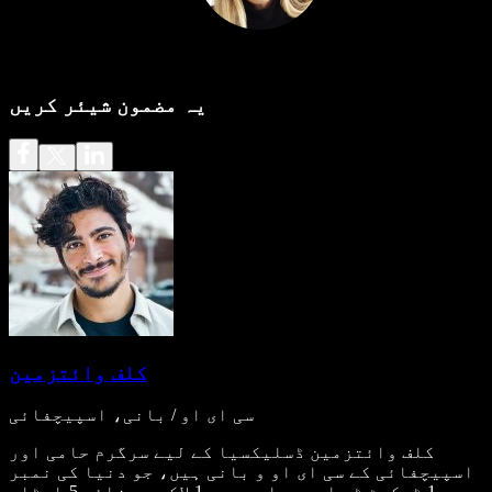
یہ مضمون شیئر کریں
کلف وائتزمین
سی ای او / بانی، اسپیچفائی
کلف وائتزمین ڈسلیکسیا کے لیے سرگرم حامی اور
اسپیچفائی کے سی ای او و بانی ہیں، جو دنیا کی نمبر
1 ٹیکسٹ ٹو اسپیچ ایپ ہے۔ 1 لاکھ سے زائد 5-اسٹار