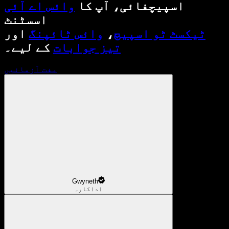
اسپیچفائی، آپ کا
وائس اے آئی
اسسٹنٹ
ٹیکسٹ ٹو اسپیچ
،
وائس ٹائپنگ
اور
تیز جوابات
کے لیے۔
مفت آزمائیں
Gwyneth
اداکارہ