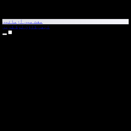
مفت میں آزمائیں
ابھی ڈاؤن لوڈ کریں
مصنوعات
متن کو آواز میں بدلیں
iPhone اور iPad ایپس
Android ایپ
Chrome ایکسٹینشن
Edge ایکسٹینشن
ویب ایپ
Mac ایپ